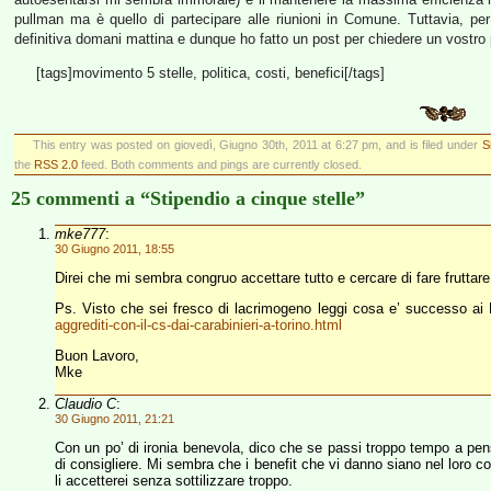
pullman ma è quello di partecipare alle riunioni in Comune. Tuttavia, pe
definitiva domani mattina e dunque ho fatto un post per chiedere un vostro 
[tags]movimento 5 stelle, politica, costi, benefici[/tags]
This entry was posted on giovedì, Giugno 30th, 2011 at 6:27 pm, and is filed under
S
the
RSS 2.0
feed. Both comments and pings are currently closed.
25 commenti a “Stipendio a cinque stelle”
mke777
:
30 Giugno 2011, 18:55
Direi che mi sembra congruo accettare tutto e cercare di fare fruttare
Ps. Visto che sei fresco di lacrimogeno leggi cosa e’ successo a
aggrediti-con-il-cs-dai-carabinieri-a-torino.html
Buon Lavoro,
Mke
Claudio C
:
30 Giugno 2011, 21:21
Con un po’ di ironia benevola, dico che se passi troppo tempo a pensa
di consigliere. Mi sembra che i benefit che vi danno siano nel loro co
li accetterei senza sottilizzare troppo.