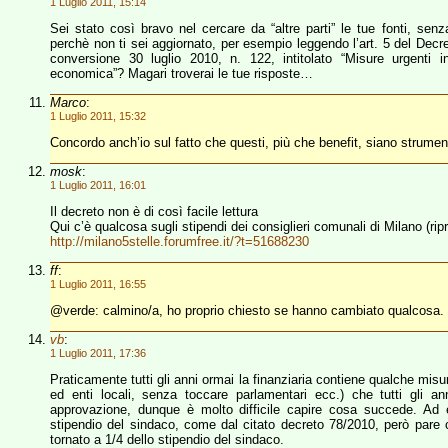
1 Luglio 2011, 15:14
Sei stato così bravo nel cercare da “altre parti” le tue fonti, sen
perchè non ti sei aggiornato, per esempio leggendo l’art. 5 del Dec
conversione 30 luglio 2010, n. 122, intitolato “Misure urgenti in
economica”? Magari troverai le tue risposte…
Marco
:
1 Luglio 2011, 15:32
Concordo anch’io sul fatto che questi, più che benefit, siano strumenti
mosk
:
1 Luglio 2011, 16:01
Il decreto non è di così facile lettura
Qui c’è qualcosa sugli stipendi dei consiglieri comunali di Milano (ri
http://milano5stelle.forumfree.it/?t=51688230
ff
:
1 Luglio 2011, 16:55
@verde: calmino/a, ho proprio chiesto se hanno cambiato qualcosa.
vb
:
1 Luglio 2011, 17:36
Praticamente tutti gli anni ormai la finanziaria contiene qualche misura 
ed enti locali, senza toccare parlamentari ecc.) che tutti gli a
approvazione, dunque è molto difficile capire cosa succede. Ad 
stipendio del sindaco, come dal citato decreto 78/2010, però pare che
tornato a 1/4 dello stipendio del sindaco.