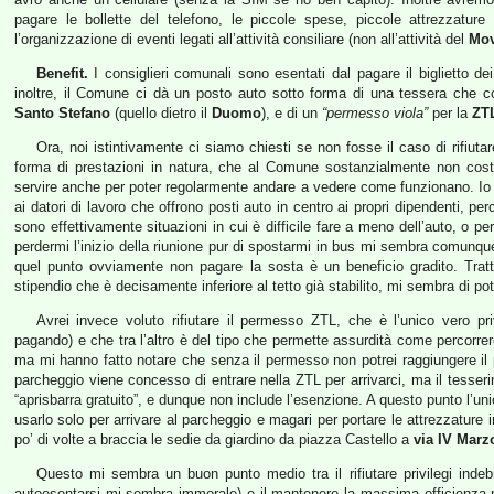
pagare le bollette del telefono, le piccole spese, piccole attrezzatu
l’organizzazione di eventi legati all’attività consiliare (non all’attività del
Mov
Benefit.
I consiglieri comunali sono esentati dal pagare il biglietto de
inoltre, il Comune ci dà un posto auto sotto forma di una tessera che 
Santo Stefano
(quello dietro il
Duomo
), e di un
“permesso viola”
per la
ZT
Ora, noi istintivamente ci siamo chiesti se non fosse il caso di rifiutar
forma di prestazioni in natura, che al Comune sostanzialmente non costa
servire anche per poter regolarmente andare a vedere come funzionano. Io 
ai datori di lavoro che offrono posti auto in centro ai propri dipendenti, pe
sono effettivamente situazioni in cui è difficile fare a meno dell’auto, o p
perdermi l’inizio della riunione pur di spostarmi in bus mi sembra comunque 
quel punto ovviamente non pagare la sosta è un beneficio gradito. Tr
stipendio che è decisamente inferiore al tetto già stabilito, mi sembra di pot
Avrei invece voluto rifiutare il permesso ZTL, che è l’unico vero p
pagando) e che tra l’altro è del tipo che permette assurdità come percorre
ma mi hanno fatto notare che senza il permesso non potrei raggiungere il par
parcheggio viene concesso di entrare nella ZTL per arrivarci, ma il tes
“aprisbarra gratuito”, e dunque non include l’esenzione. A questo punto l’u
usarlo solo per arrivare al parcheggio e magari per portare le attrezzature 
po’ di volte a braccia le sedie da giardino da piazza Castello a
via IV Marz
Questo mi sembra un buon punto medio tra il rifiutare privilegi indebiti
autoesentarsi mi sembra immorale) e il mantenere la massima efficienza ne