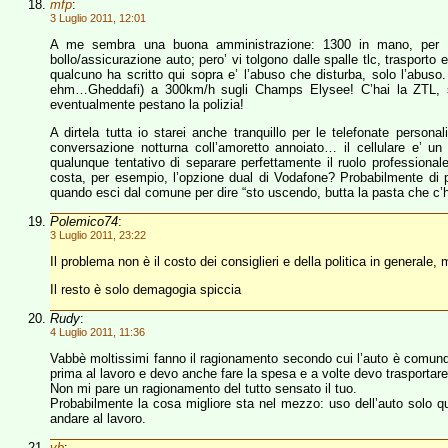
mfp
:
3 Luglio 2011, 12:01
A me sembra una buona amministrazione: 1300 in mano, per 15-2
bollo/assicurazione auto; pero’ vi tolgono dalle spalle tlc, trasport
qualcuno ha scritto qui sopra e’ l’abuso che disturba, solo l’abus
ehm…Gheddafi) a 300km/h sugli Champs Elysee! C’hai la ZTL, sol
eventualmente pestano la polizia!
A dirtela tutta io starei anche tranquillo per le telefonate person
conversazione notturna coll’amoretto annoiato… il cellulare e’ un
qualunque tentativo di separare perfettamente il ruolo professional
costa, per esempio, l’opzione dual di Vodafone? Probabilmente di piu
quando esci dal comune per dire “sto uscendo, butta la pasta che c’
Polemico74
:
3 Luglio 2011, 23:22
Il problema non è il costo dei consiglieri e della politica in generale,
Il resto è solo demagogia spiccia
Rudy
:
4 Luglio 2011, 11:36
Vabbè moltissimi fanno il ragionamento secondo cui l’auto è comunqu
prima al lavoro e devo anche fare la spesa e a volte devo trasportar
Non mi pare un ragionamento del tutto sensato il tuo.
Probabilmente la cosa migliore sta nel mezzo: uso dell’auto solo qua
andare al lavoro.
vb
: