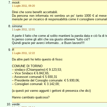
mosk
:
1 Luglio 2011, 09:20
Direi che sono benefit accettabili.
Da persona non informata mi sembra un po’ tanto 1000 € al mese p
mensile per un incarico di responsabilità come il consigliere comuna
simona
:
1 Luglio 2011, 12:01
A parte il fatto che come al solito mantieni la parola data e ciò fa di 
Io penso come gli altri che sia giusto ottenere “tutto ciò”!
Quindi grazie per averci informato…e Buon lavoro!!!!
ff
:
1 Luglio 2011, 12:22
Da altre parti ho letto questo di fisso:
COMUNE DI TORINO
– sindaco (Chiamparino) € 9.123,53;
– Vice Sindaco € 6.842,65;
– Assessori comunali € 5.930,31
– Presidente del Consiglio comunale: € 5.930,06;
– Consiglieri comunali: € 3.142,00;
(a questi poi vanno aggunti i gettoni di presenza che dici)
Hanno cambiato qualcosa?
verde
: