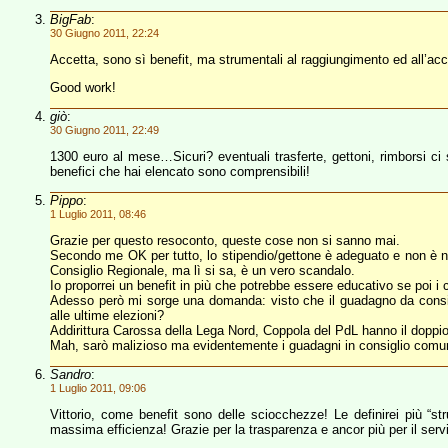
BigFab
:
30 Giugno 2011, 22:24
Accetta, sono sì benefit, ma strumentali al raggiungimento ed all’acc
Good work!
giò
:
30 Giugno 2011, 22:49
1300 euro al mese…Sicuri? eventuali trasferte, gettoni, rimborsi ci
benefici che hai elencato sono comprensibili!
Pippo
:
1 Luglio 2011, 08:46
Grazie per questo resoconto, queste cose non si sanno mai.
Secondo me OK per tutto, lo stipendio/gettone è adeguato e non è nec
Consiglio Regionale, ma lì si sa, è un vero scandalo.
Io proporrei un benefit in più che potrebbe essere educativo se poi i co
Adesso però mi sorge una domanda: visto che il guadagno da consigl
alle ultime elezioni?
Addirittura Carossa della Lega Nord, Coppola del PdL hanno il dopp
Mah, sarò malizioso ma evidentemente i guadagni in consiglio comun
Sandro
:
1 Luglio 2011, 09:06
Vittorio, come benefit sono delle sciocchezze! Le definirei più “st
massima efficienza! Grazie per la trasparenza e ancor più per il servi