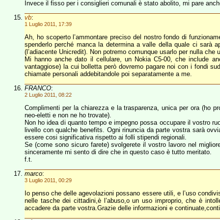
Invece il fisso per i consiglieri comunali è stato abolito, mi pare anch
vb
:
1 Luglio 2011, 17:39
Ah, ho scoperto l’ammontare preciso del nostro fondo di funzionam
spenderlo perché manca la determina a valle della quale ci sarà 
(l’adiacente Unicredit). Non potremo comunque usarlo per nulla che u
Mi hanno anche dato il cellulare, un Nokia C5-00, che include a
vantaggiose) la cui bolletta però dovremo pagare noi con i fondi sudd
chiamate personali addebitandole poi separatamente a me.
FRANCO
:
2 Luglio 2011, 08:22
Complimenti per la chiarezza e la trasparenza, unica per ora (ho pro
neo-eletti e non ne ho trovate).
Non ho idea di quanto tempo e impegno possa occupare il vostro ruolo
livello con qualche benefits. Ogni rinuncia da parte vostra sarà 
essere cosi significativa rispetto ai folli stipendi regionali.
Se (come sono sicuro farete) svolgerete il vostro lavoro nel miglior
sinceramente mi sento di dire che in questo caso è tutto meritato.
f.t.
marco
:
3 Luglio 2011, 00:29
Io penso che delle agevolazioni possano essere utili, e l’uso condi
nelle tasche dei cittadini,è l’abuso,o un uso improprio, che è int
accadere da parte vostra.Grazie delle informazioni e continuate,c