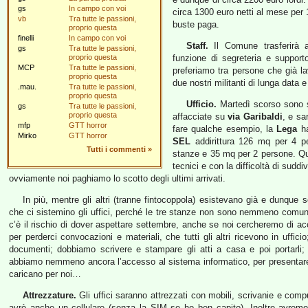
gs
In campo con voi
circa 1300 euro netti al mese pe
vb
Tra tutte le passioni,
buste paga.
proprio questa
finelli
In campo con voi
Staff.
Il Comune trasferirà a
gs
Tra tutte le passioni,
proprio questa
funzione di segreteria e suppor
MCP
Tra tutte le passioni,
preferiamo tra persone che già l
proprio questa
due nostri militanti di lunga data
.mau.
Tra tutte le passioni,
proprio questa
Ufficio.
Martedì scorso sono st
gs
Tra tutte le passioni,
proprio questa
affacciate su
via Garibaldi
, e sa
mfp
GTT horror
fare qualche esempio, la
Lega
ha
Mirko
GTT horror
SEL
addirittura 126 mq per 4 p
Tutti i commenti
»
stanze e 35 mq per 2 persone. Que
tecnici e con la difficoltà di sudd
ovviamente noi paghiamo lo scotto degli ultimi arrivati.
In più, mentre gli altri (tranne fintocoppola) esistevano già e dunque 
che ci sistemino gli uffici, perché le tre stanze non sono nemmeno comun
c’è il rischio di dover aspettare settembre, anche se noi cercheremo di a
per perderci convocazioni e materiali, che tutti gli altri ricevono in ufficio
documenti; dobbiamo scrivere e stampare gli atti a casa e poi portarli; 
abbiamo nemmeno ancora l’accesso al sistema informatico, per presentare gli
caricano per noi…
Attrezzature.
Gli uffici saranno attrezzati con mobili, scrivanie e comp
avrò anche un cellulare (senza la SIM se ho ben capito). Inoltre avrem