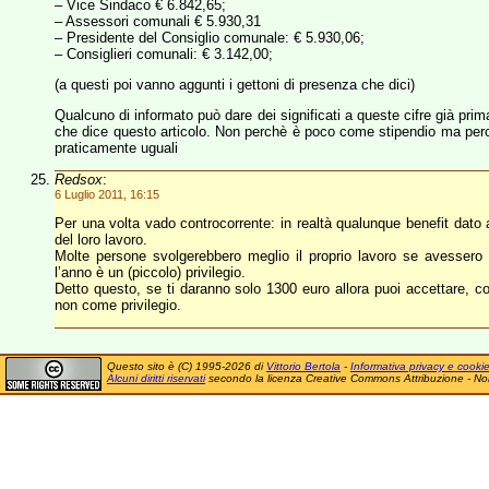
– Vice Sindaco € 6.842,65;
– Assessori comunali € 5.930,31
– Presidente del Consiglio comunale: € 5.930,06;
– Consiglieri comunali: € 3.142,00;
(a questi poi vanno aggunti i gettoni di presenza che dici)
Qualcuno di informato può dare dei significati a queste cifre già p
che dice questo articolo. Non perchè è poco come stipendio ma perch
praticamente uguali
Redsox
:
6 Luglio 2011, 16:15
Per una volta vado controcorrente: in realtà qualunque benefit dato a
del loro lavoro.
Molte persone svolgerebbero meglio il proprio lavoro se avessero b
l’anno è un (piccolo) privilegio.
Detto questo, se ti daranno solo 1300 euro allora puoi accettare, c
non come privilegio.
Questo sito è (C) 1995-2026 di
Vittorio Bertola
-
Informativa privacy e cooki
Alcuni diritti riservati
secondo la licenza Creative Commons Attribuzione - No