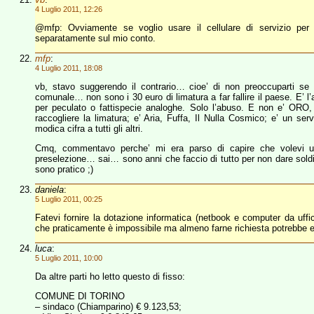
4 Luglio 2011, 12:26
@mfp: Ovviamente se voglio usare il cellulare di servizio per 
separatamente sul mio conto.
mfp
:
4 Luglio 2011, 18:08
vb, stavo suggerendo il contrario… cioe’ di non preoccuparti se s
comunale… non sono i 30 euro di limatura a far fallire il paese. E’ l
per peculato o fattispecie analoghe. Solo l’abuso. E non e’ ORO, 
raccogliere la limatura; e’ Aria, Fuffa, Il Nulla Cosmico; e’ un ser
modica cifra a tutti gli altri.
Cmq, commentavo perche’ mi era parso di capire che volevi 
preselezione… sai… sono anni che faccio di tutto per non dare soldi
sono pratico ;)
daniela
:
5 Luglio 2011, 00:25
Fatevi fornire la dotazione informatica (netbook e computer da uffi
che praticamente è impossibile ma almeno farne richiesta potrebbe 
luca
:
5 Luglio 2011, 10:00
Da altre parti ho letto questo di fisso:
COMUNE DI TORINO
– sindaco (Chiamparino) € 9.123,53;