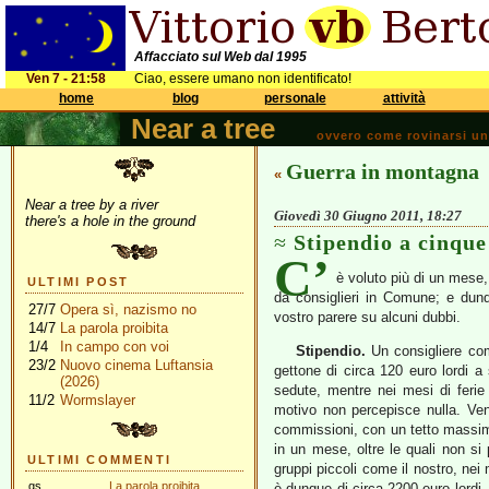
Affacciato sul Web dal 1995
Ven 7 - 21:58
Ciao, essere umano non identificato!
home
blog
personale
attività
Near a tree
ovvero come rovinarsi una 
Guerra in montagna
«
Near a tree by a river
Giovedì 30 Giugno 2011, 18:27
there's a hole in the ground
Stipendio a cinque 
C’
è voluto più di un mese,
ULTIMI POST
da consiglieri in Comune; e dunq
27/7
Opera sì, nazismo no
vostro parere su alcuni dubbi.
14/7
La parola proibita
1/4
In campo con voi
Stipendio.
Un consigliere co
23/2
Nuovo cinema Luftansia
gettone di circa 120 euro lordi a 
(2026)
sedute, mentre nei mesi di ferie
11/2
Wormslayer
motivo non percepisce nulla. Veng
commissioni, con un tetto massimo 
in un mese, oltre le quali non si 
ULTIMI COMMENTI
gruppi piccoli come il nostro, ne
gs
La parola proibita
è dunque di circa 2200 euro lordi.