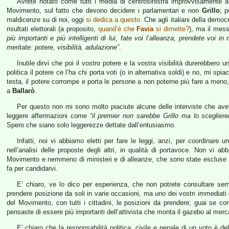
Avrete notato come tutti i media di centrosinistra improvvisamente a
Movimento, sul fatto che devono decidere i parlamentari e non
Grillo
; 
maldicenze su di noi, oggi
si dedica a questo
. Che agli italiani della demo
risultati elettorali (a proposito,
quand’è che
Favia
si dimette?
), ma il mes
più importanti e più intelligenti di lui, fate voi l’alleanza, prendete voi 
meritate: potere, visibilità, adulazione”
.
Inutile dirvi che poi il vostro potere e la vostra visibilità durerebber
politica il potere ce l’ha chi porta voti (o in alternativa soldi) e no, mi spia
testa, il potere corrompe e porta le persone a non poterne più fare a meno, 
a
Ballarò
.
Per questo non mi sono molto piaciute alcune delle interviste che avet
leggere affermazioni come
“il premier non sarebbe Grillo ma lo scegliere
Spero che siano solo leggerezze dettate dall’entusiasmo.
Infatti, noi vi abbiamo eletti per fare le leggi, anzi, per coordinare 
nell’analisi delle proposte degli altri, in qualità di portavoce. Non vi ab
Movimento e nemmeno di ministeri e di alleanze, che sono state escluse fi
fa per candidarvi.
E’ chiaro, ve lo dico per esperienza, che non potrete consultare semp
prendere posizione da soli in varie occasioni, ma uno dei vostri immediati 
del Movimento, con tutti i cittadini, le posizioni da prendere; guai se c
pensaste di essere più importanti dell’attivista che monta il gazebo al merca
E’ chiaro che la responsabilità politica, civile e penale di un voto è de