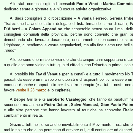
Allo staff comunale (gli indispensabili
Paolo Vinci
e
Marina Commis
dedicato serate e giornate alle più oscure attività organizzative.
Ai dieci consiglieri di circoscrizione –
Viviana Ferrero, Serena Imbe
Tkalez
che ha anche fatto il delegato di lista firmando risme di carta,
F
D’Alberti
– a
Chiara Appendino
che scoperchia senza paura i mali della
consiglieri comunali della provincia, perché sono convinto che gran pa
dimostrando che lavorare duramente, onestamente e tenacemente si può
litighiamo, ci perdiamo le vostre segnalazioni, ma alla fine siamo una belli
Torino”
.
Alle persone che mi sono vicine e che da cinque anni sopportano e con
a quelle che sono vicine a tutti gli altri cittadini con l’elmetto in prima linea 
Al presidio
No Tav
di
Venaus
(per la cena!) e a tutto il movimento No 
passati da essere un manipolo di utopisti e di aspiranti politici a essere u
comune è anche e soprattutto per il vostro esempio (e a tutti i nostri neo
favore
venite il 23 marzo
e lo capirete).
A
Beppe Grillo
e
Gianroberto Casaleggio
, che fanno da parafulmine
successo, ma anche a
Pietro Dettori, Salvo Mandarà, Gian Paolo Polinel
e alle altre persone che hanno lavorato al tour che ha sconvolto l’Ital
cambiamento in realtà.
Grazie a tutti noi, e se anche inevitabilmente il Movimento – ora che 
mai lo spirito che ci ha permesso di arrivare qui, e di continuare ad aiutarci l’