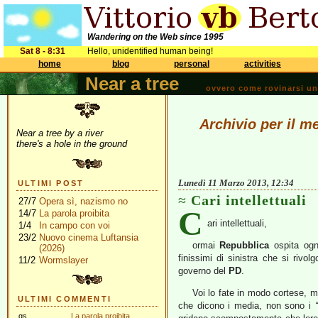
Wandering on the Web since 1995
Sat 8 - 8:31
Hello, unidentified human being!
home
blog
personal
activities
Near a tree
ovvero come rovinarsi una 
Archivio per il m
Near a tree by a river
there's a hole in the ground
Lunedì 11 Marzo 2013, 12:34
ULTIMI POST
Cari intellettuali
27/7
Opera sì, nazismo no
C
14/7
La parola proibita
ari intellettuali,
1/4
In campo con voi
23/2
Nuovo cinema Luftansia
ormai
Repubblica
ospita ogn
(2026)
finissimi di sinistra che si rivol
11/2
Wormslayer
governo del
PD
.
Voi lo fate in modo cortese, 
ULTIMI COMMENTI
che dicono i media, non sono i
“
gs
La parola proibita