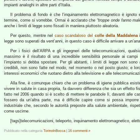
impianti analoghi in altre parti d’Italia.
Il problema di fondo è che l’inquinamento elettromagnetico è ignoto 
termine, come si vorrebbe. Ormai è acclarato che
“troppe onde fanno mal
anche i limiti di legge sono fissati in maniera piuttosto aleatoria.
Per questo, mentre nel
caso scandaloso del
colle della Maddalena
i
legge sono superati da vent’anni, in questo caso è difficile arrivare a un’anal
Per i fisici dell’ARPA e gli ingegneri delle telecomunicazioni, quals
massimo è il risultato di una incredibile sensibilità personale ai campi
l’impianto si debba spostare. Per gli abitanti, i limiti di legge non son
credibili, non sono fatte nel modo, nel momento o nel posto giusto; e l
interessi economici che ruotano dietro alla televisione e alle telecomunicazi
Alla fine, è comunque chiaro che un problema di igiene pubblica esist
vivere in salute in casa propria, fa davvero differenza che sia un effetto f
fatto nel 2006 quando si è scelto di mettere le parabole lì, davanti alle c
fossero da un’altra parte, ma è difficile capire come si possa imporr
industriale che, secondo le autorità preposte alla salute ambientale, rispe
come uscirne.
[tags]telecomunicazioni, teleporto, inquinamento elettromagnetico, elettr
Pubblicato nella categoria
TorinoInBocca
|
16 commenti »