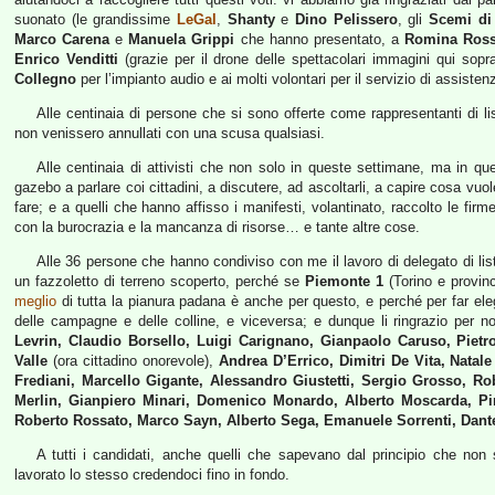
suonato (le grandissime
LeGal
,
Shanty
e
Dino Pelissero
, gli
Scemi di
Marco Carena
e
Manuela Grippi
che hanno presentato, a
Romina Ross
Enrico Venditti
(grazie per il drone delle spettacolari immagini qui so
Collegno
per l’impianto audio e ai molti volontari per il servizio di assiste
Alle centinaia di persone che si sono offerte come rappresentanti di lis
non venissero annullati con una scusa qualsiasi.
Alle centinaia di attivisti che non solo in queste settimane, ma in qu
gazebo a parlare coi cittadini, a discutere, ad ascoltarli, a capire cosa vuol
fare; e a quelli che hanno affisso i manifesti, volantinato, raccolto le fir
con la burocrazia e la mancanza di risorse… e tante altre cose.
Alle 36 persone che hanno condiviso con me il lavoro di delegato di li
un fazzoletto di terreno scoperto, perché se
Piemonte 1
(Torino e provinc
meglio
di tutta la pianura padana è anche per questo, e perché per far elegg
delle campagne e delle colline, e viceversa; e dunque li ringrazio per 
Levrin, Claudio Borsello, Luigi Carignano, Gianpaolo Caruso, Pietro
Valle
(ora cittadino onorevole),
Andrea D’Errico, Dimitri De Vita, Nata
Frediani, Marcello Gigante, Alessandro Giustetti, Sergio Grosso, R
Merlin, Gianpiero Minari, Domenico Monardo, Alberto Moscarda, Pin
Roberto Rossato, Marco Sayn, Alberto Sega, Emanuele Sorrenti, Dant
A tutti i candidati, anche quelli che sapevano dal principio che no
lavorato lo stesso credendoci fino in fondo.