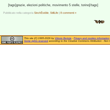
[tags]grazie, elezioni politiche, movimento 5 stelle, torino[/tags]
Pubblicato nella categoria
SinchËstèile
,
StillLife
|
8 commenti »
This site (C) 1995-2026 by
Vittorio Bertola
-
Privacy and cookies information
Some rights reserved
according to the Creative Commons Attribution - Non 