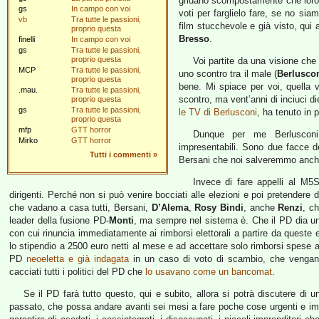
gridano scompostamente che loro h
gs
In campo con voi
voti per farglielo fare, se no siamo
vb
Tra tutte le passioni,
film stucchevole e già visto, qui a
proprio questa
Bresso
.
finelli
In campo con voi
gs
Tra tutte le passioni,
proprio questa
Voi partite da una visione che
MCP
Tra tutte le passioni,
uno scontro tra il male (
Berlusco
proprio questa
bene. Mi spiace per voi, quella 
.mau.
Tra tutte le passioni,
scontro, ma vent’anni di inciuci di
proprio questa
gs
Tra tutte le passioni,
le TV di Berlusconi
, ha tenuto in p
proprio questa
mfp
GTT horror
Dunque per me Berlusco
Mirko
GTT horror
impresentabili. Sono due facce d
Tutti i commenti
»
Bersani che noi salveremmo anche
Invece di fare appelli al M5S
dirigenti. Perché non si può venire bocciati alle elezioni e poi pretendere
che vadano a casa tutti, Bersani,
D’Alema
,
Rosy Bindi
, anche
Renzi
, c
leader della fusione PD-
Monti
, ma sempre nel sistema è. Che il PD dia un 
con cui rinuncia immediatamente ai rimborsi elettorali a partire da queste e
lo stipendio a 2500 euro netti al mese e ad accettare solo rimborsi spese a 
PD
neoeletta e già indagata
in un caso di voto di scambio, che vengano 
cacciati tutti i politici del PD che
lo usavano come un bancomat
.
Se il PD farà tutto questo, qui e subito, allora si potrà discutere di 
passato, che possa andare avanti sei mesi a fare poche cose urgenti e impo