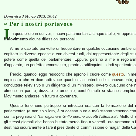
Domenica 3 Marzo 2013, 10:42
Per i nostri portavoce
I
n queste ore in cui voi, i nuovi parlamentari a cinque stelle, vi appres
il
Movimento
alcune riflessioni personali.
A me è capitato più volte di frequentare in qualche occasione ambienti ro
capitato in diverse epoche e con diversi ruoli, dal rappresentante degli studen
potere come quella del parlamentare. Eppure, persino a me è regolarm
d’apparato, un perfetto sconosciuto, pronto a sdilinquirsi in lodi spertica
Perciò, quando leggo resoconti che aprono il cuore come
questo
, in m
impiegato che vi dice sottovoce quanto sia contento del rinnovamento, 
conduttore televisivo o un dirigente di un ministero, ovvero qualcuno che 
almeno un partito, drizzate le orecchie, perché molti si stanno sempl
Movimento andasse in futuro a governare.
Questo fenomeno purtroppo si intreccia ora con la formazione del
parlamentari (e non solo loro, è successo pure a me) stanno venendo conta
con la preghiera di
“far ragionare Grillo perché accetti l’alleanza”
. Molto di
gli stessi giornali che hanno buttato merda fino a venerdì, ora verranno a i
destinati sicuramente a fare il presidente di commissione o magari della Cam