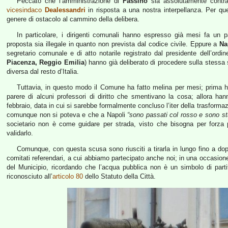
Peccato che l’amministrazione di
Fassino
sia assolutamente contr
vicesindaco
Dealessandri
in risposta a una nostra interpellanza. Per qu
genere di ostacolo al cammino della delibera.
In particolare, i dirigenti comunali hanno espresso già mesi fa un 
proposta sia illegale in quanto non prevista dal codice civile. Eppure a
Na
segretario comunale e di atto notarile registrato dal presidente dell’ordine
Piacenza, Reggio Emilia
) hanno già deliberato di procedere sulla stess
diversa dal resto d’Italia.
Tuttavia, in questo modo il Comune ha fatto melina per mesi; prima ha
parere di alcuni professori di diritto che smentivano la cosa; allora ha
febbraio, data in cui si sarebbe formalmente concluso l’iter della trasformaz
comunque non si poteva e che a Napoli
“sono passati col rosso e sono stat
societario non è come guidare per strada, visto che bisogna per forza
validarlo.
Comunque, con questa scusa sono riusciti a tirarla in lungo fino a dopo
comitati referendari, a cui abbiamo partecipato anche noi; in una occasio
del Municipio, ricordando che l’acqua pubblica non è un simbolo di parti
riconosciuto all’
articolo 80
dello Statuto della Città.