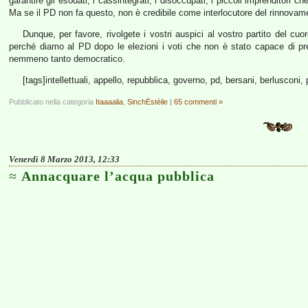
garantire gli esodati, i cassintegrati, i disoccupati, i piccoli imprenditori 
Ma se il PD non fa questo, non è credibile come interlocutore del rinnovame
Dunque, per favore, rivolgete i vostri auspici al vostro partito del cu
perché diamo al PD dopo le elezioni i voti che non è stato capace di
nemmeno tanto democratico.
[tags]intellettuali, appello, repubblica, governo, pd, bersani, berlusconi, 
Pubblicato nella categoria
Itaaaalia
,
SinchËstèile
|
65 commenti »
Venerdì 8 Marzo 2013, 12:33
Annacquare l’acqua pubblica