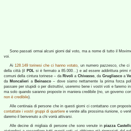
Sono passati ormai alcuni giorni dal voto, ma a nome di tutto il Movime
voi.
Ai
128.149 torinesi che ci hanno votato
, un numero pazzesco, che ci h
della città (il
PDL
si è fermato a 85.000…) e ad essere addirittura primi nel
comuni della cintura torinese – da
Rivoli
a
Chivasso
, da
Grugliasco
a
Ve
da
Moncalieri
a
Beinasco
– dove siamo nettamente la prima forza politi
passare per stupidi o per distruttivi, useremo bene i vostri voti e faremo
ma solo quando saranno proposte in maniera credibile (no, un governo con 
non è credibile
).
Alle centinaia di persone che in questi giorni ci contattano con propos
contattate i vostri gruppi di quartiere
e venite alla prossima riunione, o ven
daremo il benvenuto a chi vorrà attivarsi.
Alle decine di migliaia di persone che sono venute in
piazza Castell
aiutandoci a raccogliere tutti questi voti: vi abbiamo già ringraziati dal