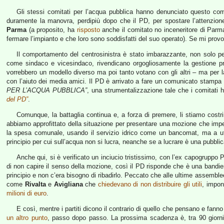
Gli stessi comitati per l’acqua pubblica hanno denunciato questo co
duramente la manovra, perdipiù dopo che il PD, per spostare l’attenzio
Parma
(a proposito, ha
risposto
anche il comitato no inceneritore di Parma
fermare l’impianto e che loro sono soddisfatti del suo operato). Se mi provoc
Il comportamento del centrosinistra è stato imbarazzante, non solo pe
come sindaco e vicesindaco, rivendicano orgogliosamente la gestione pr
vorrebbero un modello diverso ma poi tanto votano con gli altri – ma per 
con l’aiuto dei media amici. Il PD è arrivato a fare un comunicato stampa 
PER L’ACQUA PUBBLICA”
, una strumentalizzazione tale che i comitati 
del PD”
.
Comunque, la battaglia continua e, a forza di premere, li stiamo costr
abbiamo approfittato della situazione per presentare una mozione che impeg
la spesa comunale, usando il servizio idrico come un bancomat, ma a utiliz
principio per cui sull’acqua non si lucra, neanche se a lucrare è una pubbl
Anche qui, si è verificato un inciucio tristissimo, con l’ex capogruppo
di non capire il senso della mozione, così il PD risponde che è una bandieri
principio e non c’era bisogno di ribadirlo. Peccato che alle ultime assemble
come
Rivalta
e
Avigliana
che
chiedevano di non distribuire gli utili
, impo
milioni di euro
.
E così, mentre i partiti dicono il contrario di quello che pensano e fanno
un altro punto
, passo dopo passo. La prossima scadenza è, tra 90 giorni, il