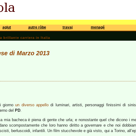
agiut
autre ròbe
travaj
menagé
brillante carriera in Italia
ese di Marzo 2013
i giorno
un diverso
appello
di luminari, artisti, personaggi finissimi di sin
verno del
PD
.
ma mia bacheca è piena di gente che urla; e nonostante quel che dicono i m
ridano scompostamente che loro hanno diritto a governare e che noi dobbiamo d
scisti, berluscoidi, infantili. Un film stucchevole e già visto, qui a Torino, all’e