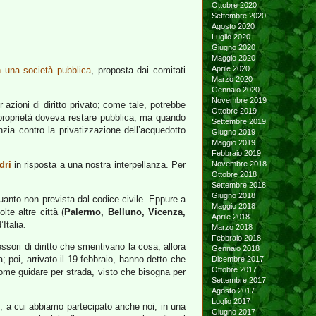
Ottobre 2020
Settembre 2020
Agosto 2020
Luglio 2020
Giugno 2020
Maggio 2020
Aprile 2020
 una società pubblica
, proposta dai comitati
Marzo 2020
Gennaio 2020
Novembre 2019
azioni di diritto privato; come tale, potrebbe
Ottobre 2019
a proprietà doveva restare pubblica, ma quando
Settembre 2019
ia contro la privatizzazione dell’acquedotto
Giugno 2019
Maggio 2019
Febbraio 2019
dri
in risposta a una nostra interpellanza. Per
Novembre 2018
Ottobre 2018
Settembre 2018
Giugno 2018
uanto non prevista dal codice civile. Eppure a
Maggio 2018
te altre città (
Palermo, Belluno, Vicenza,
Aprile 2018
Italia.
Marzo 2018
Febbraio 2018
sori di diritto che smentivano la cosa; allora
Gennaio 2018
; poi, arrivato il 19 febbraio, hanno detto che
Dicembre 2017
Ottobre 2017
ome guidare per strada, visto che bisogna per
Settembre 2017
Agosto 2017
Luglio 2017
i, a cui abbiamo partecipato anche noi; in una
Giugno 2017