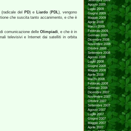
Settembre 2009
Agosto 2009
Luglio 2009
(radicale del
PD
) e
Liardo
(
PDL
), vengono
Giugno 2009
estione che suscita tanto accanimento, e che è
Maggio 2009
Aprile 2009
Marzo 2009
Febbraio 2009
ze di comunicazione delle
Olimpiadi
, e che è in
Gennaio 2009
 televisivi e Internet dai satelliti in orbita
Dicembre 2008
Novembre 2008
Ottobre 2008
Settembre 2008
Agosto 2008
Luglio 2008
Giugno 2008
Maggio 2008
Aprile 2008
Marzo 2008
Febbraio 2008
Gennaio 2008
Dicembre 2007
Novembre 2007
Ottobre 2007
Settembre 2007
Agosto 2007
Luglio 2007
Giugno 2007
Maggio 2007
Aprile 2007