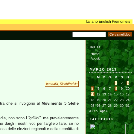
Italiano
English
Piemonteis
INFO
:Home:
:About:
MARZO 2013
L
M
M
G
V
S
D
1
2
3
Itaaaalia
,
SinchËstèile
4
5
6
7
8
9
10
11
12
13
14
15
16
17
18
19
20
21
22
23
24
istra che si rivolgono al
Movimento 5 Stelle
25
26
27
28
29
30
31
« Feb
Apr »
edia, non sono i
“grillini”
, ma prevalentemente
FACEBOOK
argli i nostri voti per farglielo fare, se no
poca delle elezioni regionali e della sconfitta di