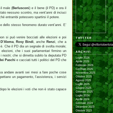
il male (
Berlusconi
) e il bene (il PD) e ora il
 stato nessuno scontro, ma vent’anni di inciuci
hé entrambi potessero spartirsi il potere.
 dello stesso fenomeno durato vent’anni. E’
on si può venire bocciati alle elezioni e poi
TWITTER
,
D’Alema
,
Rosy Bindi
, anche
Renzi
, che a
è. Che il PD dia un segnale di svolta morale;
 elezioni, che i suoi parlamentari firmino un
ARCHIVI
 i nostri; che si dimetta subito la deputata PD
Luglio 2026
dei Paschi
e cacciati tutti i politici del PD che
Aprile 2026
Febbraio 2026
Gennaio 2026
ossa andare avanti sei mesi a fare poche cose
Novembre 2025
aspettano un pagamento, l’assistenza, i servizi
Ottobre 2025
Agosto 2025
Luglio 2025
Giugno 2025
dopo le elezioni i voti che non è stato capace
Gennaio 2025
Luglio 2024
Aprile 2024
Gennaio 2024
Dicembre 2023
Ottobre 2023