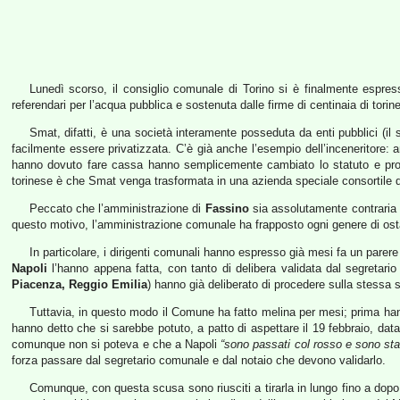
Lunedì scorso, il consiglio comunale di Torino si è finalmente espress
referendari per l’acqua pubblica e sostenuta dalle firme di centinaia di torine
Smat, difatti, è una società interamente posseduta da enti pubblici (il
facilmente essere privatizzata. C’è già anche l’esempio dell’inceneritore: 
hanno dovuto fare cassa hanno semplicemente cambiato lo statuto e proced
torinese è che Smat venga trasformata in una azienda speciale consortile di 
Peccato che l’amministrazione di
Fassino
sia assolutamente contraria
questo motivo, l’amministrazione comunale ha frapposto ogni genere di ost
In particolare, i dirigenti comunali hanno espresso già mesi fa un parer
Napoli
l’hanno appena fatta, con tanto di delibera validata dal segretario c
Piacenza, Reggio Emilia
) hanno già deliberato di procedere sulla stessa 
Tuttavia, in questo modo il Comune ha fatto melina per mesi; prima hanno
hanno detto che si sarebbe potuto, a patto di aspettare il 19 febbraio, data
comunque non si poteva e che a Napoli
“sono passati col rosso e sono stati
forza passare dal segretario comunale e dal notaio che devono validarlo.
Comunque, con questa scusa sono riusciti a tirarla in lungo fino a dopo 