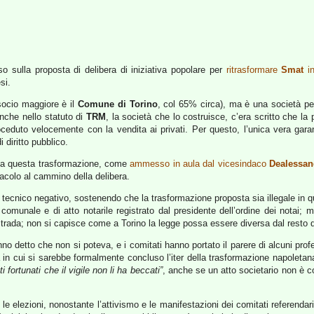
o sulla proposta di delibera di iniziativa popolare per
ritrasformare
Smat
in
si.
 socio maggiore è il
Comune di Torino
, col 65% circa), ma è una società per 
anche nello statuto di
TRM
, la società che lo costruisce, c’era scritto che l
uto velocemente con la vendita ai privati. Per questo, l’unica vera garanz
diritto pubblico.
 a questa trasformazione, come
ammesso in aula dal vicesindaco
Dealessan
acolo al cammino della delibera.
e tecnico negativo, sostenendo che la trasformazione proposta sia illegale in q
omunale e di atto notarile registrato dal presidente dell’ordine dei notai; mol
strada; non si capisce come a Torino la legge possa essere diversa dal resto d’
 detto che non si poteva, e i comitati hanno portato il parere di alcuni profes
 in cui si sarebbe formalmente concluso l’iter della trasformazione napoletana
 fortunati che il vigile non li ha beccati”
, anche se un atto societario non è c
le elezioni, nonostante l’attivismo e le manifestazioni dei comitati referendar