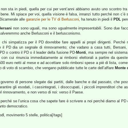
 non sta in piedi, quella per cui per vent’anni abbiamo avuto uno scontro tra 
il bene. Mi spiace per voi, quella visione è falsa, innanzi tutto perché non c’è
a Bicamerale alle
garanzie per le TV di Berlusconi
, ha tenuto in piedi il
PDL
perc
Bersani
non sono uguali, ma sono ugualmente impresentabili. Sono due facce
 salveremmo anche Berlusconi e il berlusconismo.
 chi simpatizza per il PD dovrebbe fare appelli ai propri dirigenti. Perché n
e il PD dia un segnale di rinnovamento; che vadano a casa tutti, Bersani
D o contro il PD o il leader della fusione PD-
Monti
, ma sempre nel sistema 
 con cui rinuncia immediatamente ai rimborsi elettorali a partire da queste
500 euro netti al mese e ad accettare solo rimborsi spese a piè di lista, come
 di voto di scambio, che vengano pubblicate tutte le carte dell’affare
Monte 
 un governo di persone slegate dai partiti, dalle banche e dal passato, che p
rantire gli esodati, i cassintegrati, i disoccupati, i piccoli imprenditori che 
el rinnovamento, e non verso di noi: verso il Paese.
re; perché se l’unica cosa che sapete fare è scrivere a noi perché diamo al PD 
nto democratico.
pdl, movimento 5 stelle, politica[/tags]