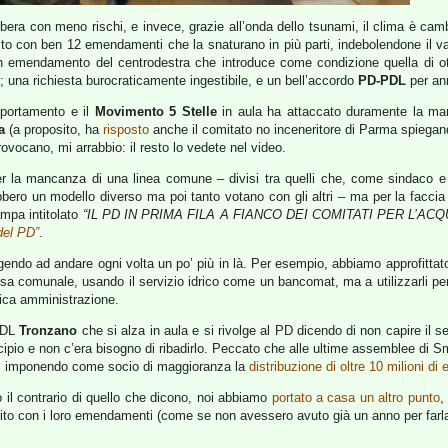
bera con meno rischi, e invece, grazie all’onda dello tsunami, il clima è camb
testo con ben 12 emendamenti che la snaturano in più parti, indebolendone il va
 un emendamento del centrodestra che introduce come condizione quella di otte
 una richiesta burocraticamente ingestibile, e un bell’accordo
PD-PDL
per an
mportamento e il
Movimento 5 Stelle
in aula ha attaccato duramente la man
a
(a proposito, ha
risposto
anche il comitato no inceneritore di Parma spiegando
ovocano, mi arrabbio: il resto lo vedete nel video.
er la mancanza di una linea comune – divisi tra quelli che, come sindaco e
bbero un modello diverso ma poi tanto votano con gli altri – ma per la faccia
ampa intitolato
“IL PD IN PRIMA FILA A FIANCO DEI COMITATI PER L’AC
del PD”
.
ngendo ad andare ogni volta un po’ più in là. Per esempio, abbiamo approfitta
sa comunale, usando il servizio idrico come un bancomat, ma a utilizzarli per 
blica amministrazione.
 PDL
Tronzano
che si alza in aula e si rivolge al PD dicendo di non capire il 
ncipio e non c’era bisogno di ribadirlo. Peccato che alle ultime assemblee di Sm
, imponendo come socio di maggioranza la
distribuzione di oltre 10 milioni di 
o il contrario di quello che dicono, noi abbiamo
portato a casa un altro punto
,
 inserito con i loro emendamenti (come se non avessero avuto già un anno per farla