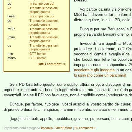
Bresso
.
gs
In campo con voi
vb
Tra tutte le passioni,
Voi partite da una visione che
proprio questa
M5S ha il dovere di far trionfare 
finelli
In campo con voi
dietro le quinte, in cui il PD, dall
gs
Tra tutte le passioni,
proprio questa
Dunque per me Berlusconi e
MCP
Tra tutte le passioni,
proprio questa
proprio salvando Bersani che noi
.mau.
Tra tutte le passioni,
proprio questa
Invece di fare appelli al M5S,
gs
Tra tutte le passioni,
pretendere di governare, no? Ch
proprio questa
mfp
GTT horror
seconda di come si sveglia è del P
Mirko
GTT horror
che faccia una letterina pubblica
Tutti i commenti
»
impegno a ridursi lo stipendio a 2
neoeletta e già indagata
in un caso
lo usavano come un bancomat
.
Se il PD farà tutto questo, qui e subito, allora si potrà discutere di
urgenti e importanti: va bene la legge elettorale, ma innanzi tutto c’è da ga
essenziali. Ma se il PD non fa questo, non è credibile come interlocutore d
Dunque, per favore, rivolgete i vostri auspici al vostro partito del cuo
di prendere durante… mi spiace, ma non mi sembra sensato e nemmeno ta
[tags]intellettuali, appello, repubblica, governo, pd, bersani, berlusconi, 
Pubblicato nella categoria
Itaaaalia
,
SinchËstèile
|
65 commenti »