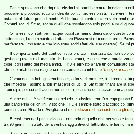
Forse speravano che dopo le elezioni si sarebbe potuto bocciare la deli
bocciare la proposta, ecco un’idea da politici professionisti: riscrivere il 
ostacoli al futuro procedimento. Addirittura, il centrosinistra vota anche
Comuni soci di Smat, anche quelli che possiedono solo pochi euro di quote;
Gli stessi comitati per l’acqua pubblica hanno denunciato questo co
l’attenzione, ha cominciato ad attaccare
Pizzarotti
e l’inceneritore di
Parm
per fermare l’impianto e che loro sono soddisfatti del suo operato). Se mi pr
Il comportamento del centrosinistra è stato imbarazzante, non solo p
gestione privata e di mercato dei beni comuni, e quelli che a parole vorre
cose, con l’aiuto dei media amici. Il PD è arrivato a fare un comunicato st
che i comitati hanno reagito con un comunicato intitolato
“Il colpo di mano 
Comunque, la battaglia continua e, a forza di premere, li stiamo costri
che impegna Fassino a non intascarsi gli utili di Smat per finanziare la spe
il principio per cui sull’acqua non si lucra, neanche se a lucrare è una pub
Anche qui, si è verificato un inciucio tristissimo, con l’ex capogruppo
una bandierina dei grillini, visto che il PD è sempre stato d’accordo col pri
comuni come
Rivalta
e
Avigliana
che
chiedevano di non distribuire gli utili
E così, mentre i partiti dicono il contrario di quello che pensano e fann
tra 90 giorni, il risultato della verifica aggiuntiva di fattibilità che hanno
[tags]acqua pubblica, fassino, torino, smat[/tags]