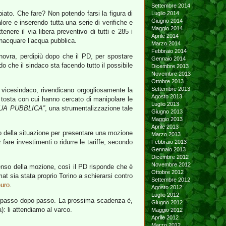
Settembre 2014
iato. Che fare? Non potendo farsi la figura di
Luglio 2014
Giugno 2014
lore e inserendo tutta una serie di verifiche e
Maggio 2014
nere il via libera preventivo di tutti e 285 i
Aprile 2014
nacquare l’acqua pubblica.
Marzo 2014
Febbraio 2014
ovra, perdipiù dopo che il PD, per spostare
Gennaio 2014
 che il sindaco sta facendo tutto il possibile
Dicembre 2013
Novembre 2013
Ottobre 2013
Settembre 2013
 vicesindaco, rivendicano orgogliosamente la
Agosto 2013
 tosta con cui hanno cercato di manipolare le
Luglio 2013
QUA PUBBLICA”
, una strumentalizzazione tale
Giugno 2013
Maggio 2013
Aprile 2013
to della situazione per presentare una mozione
Marzo 2013
fare investimenti o ridurre le tariffe, secondo
Febbraio 2013
Gennaio 2013
Dicembre 2012
Novembre 2012
senso della mozione, così il PD risponde che è
Ottobre 2012
at sia stata proprio Torino a schierarsi contro
Settembre 2012
euro
.
Agosto 2012
Luglio 2012
 passo dopo passo. La prossima scadenza è,
Giugno 2012
): li attendiamo al varco.
Maggio 2012
Aprile 2012
Marzo 2012