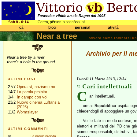
Fasendse vëdde an sla Ragnà dal 1995
Sab 8 - 0:14
Cerea, përson-a sconòssua!
cà
blog
përsonal
atività
Near a tree
ovvero come rovinarsi una 
Archivio per il m
Near a tree by a river
there's a hole in the ground
Lunedì 11 Marzo 2013, 12:34
ULTIMI POST
Cari intellettuali
27/7
Opera sì, nazismo no
C
14/7
La parola proibita
ari intellettuali,
1/4
In campo con voi
23/2
Nuovo cinema Luftansia
ormai
Repubblica
ospita ogn
(2026)
chiedendogli di appoggiare un go
11/2
Wormslayer
Voi lo fate in modo cortese, 
elettori e militanti del PD che g
ULTIMI COMMENTI
siamo irresponsabili, distruttivi, fa
gs
La parola proibita