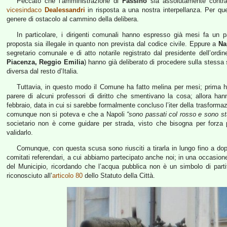
Peccato che l’amministrazione di
Fassino
sia assolutamente contr
vicesindaco
Dealessandri
in risposta a una nostra interpellanza. Per qu
genere di ostacolo al cammino della delibera.
In particolare, i dirigenti comunali hanno espresso già mesi fa un 
proposta sia illegale in quanto non prevista dal codice civile. Eppure a
Na
segretario comunale e di atto notarile registrato dal presidente dell’ordine
Piacenza, Reggio Emilia
) hanno già deliberato di procedere sulla stess
diversa dal resto d’Italia.
Tuttavia, in questo modo il Comune ha fatto melina per mesi; prima ha
parere di alcuni professori di diritto che smentivano la cosa; allora ha
febbraio, data in cui si sarebbe formalmente concluso l’iter della trasformaz
comunque non si poteva e che a Napoli
“sono passati col rosso e sono stat
societario non è come guidare per strada, visto che bisogna per forza
validarlo.
Comunque, con questa scusa sono riusciti a tirarla in lungo fino a dopo
comitati referendari, a cui abbiamo partecipato anche noi; in una occasio
del Municipio, ricordando che l’acqua pubblica non è un simbolo di parti
riconosciuto all’
articolo 80
dello Statuto della Città.