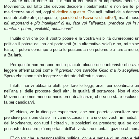
Avrete notato come tutti i media di centrosinistra improvvisamente a
Movimento, sul fatto che devono decidere i parlamentari e non
Grillo
; 
maldicenze su di noi, oggi
si dedica a questo
. Che agli italiani della demo
risultati elettorali (a proposito,
quand’è che
Favia
si dimette?
), ma il mes
più importanti e più intelligenti di lui, fate voi l’alleanza, prendete voi 
meritate: potere, visibilità, adulazione”
.
Inutile dirvi che poi il vostro potere e la vostra visibilità durerebber
politica il potere ce l’ha chi porta voti (o in alternativa soldi) e no, mi spia
testa, il potere corrompe e porta le persone a non poterne più fare a meno, 
a
Ballarò
.
Per questo non mi sono molto piaciute alcune delle interviste che avet
leggere affermazioni come
“il premier non sarebbe Grillo ma lo scegliere
Spero che siano solo leggerezze dettate dall’entusiasmo.
Infatti, noi vi abbiamo eletti per fare le leggi, anzi, per coordinare 
nell’analisi delle proposte degli altri, in qualità di portavoce. Non vi ab
Movimento e nemmeno di ministeri e di alleanze, che sono state escluse fi
fa per candidarvi.
E’ chiaro, ve lo dico per esperienza, che non potrete consultare semp
prendere posizione da soli in varie occasioni, ma uno dei vostri immediati 
del Movimento, con tutti i cittadini, le posizioni da prendere; guai se c
pensaste di essere più importanti dell’attivista che monta il gazebo al merca
E’ chiaro che la responsabilità politica, civile e penale di un voto è de