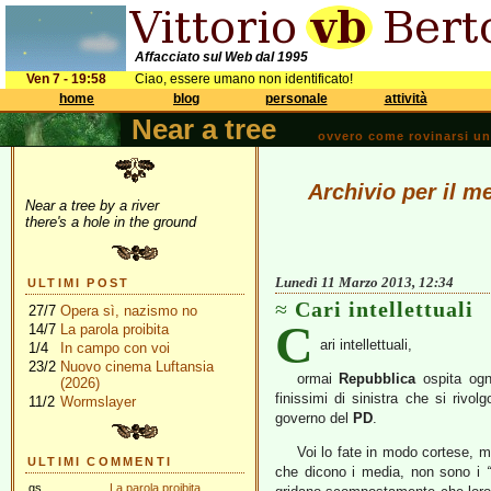
Affacciato sul Web dal 1995
Ven 7 - 19:58
Ciao, essere umano non identificato!
home
blog
personale
attività
Near a tree
ovvero come rovinarsi una 
Archivio per il m
Near a tree by a river
there's a hole in the ground
Lunedì 11 Marzo 2013, 12:34
ULTIMI POST
Cari intellettuali
27/7
Opera sì, nazismo no
C
14/7
La parola proibita
ari intellettuali,
1/4
In campo con voi
23/2
Nuovo cinema Luftansia
ormai
Repubblica
ospita ogn
(2026)
finissimi di sinistra che si rivol
11/2
Wormslayer
governo del
PD
.
Voi lo fate in modo cortese, 
ULTIMI COMMENTI
che dicono i media, non sono i
“
gs
La parola proibita