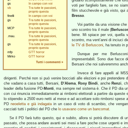
gridano scompostamente che loro h
gs
In campo con voi
voti per farglielo fare, se no siamo
vb
Tra tutte le passioni,
film stucchevole e già visto, qui a
proprio questa
Bresso
.
finelli
In campo con voi
gs
Tra tutte le passioni,
proprio questa
Voi partite da una visione che
MCP
Tra tutte le passioni,
uno scontro tra il male (
Berlusco
proprio questa
bene. Mi spiace per voi, quella 
.mau.
Tra tutte le passioni,
scontro, ma vent’anni di inciuci di
proprio questa
gs
Tra tutte le passioni,
le TV di Berlusconi
, ha tenuto in p
proprio questa
mfp
GTT horror
Dunque per me Berlusco
Mirko
GTT horror
impresentabili. Sono due facce d
Tutti i commenti
»
Bersani che noi salveremmo anche
Invece di fare appelli al M5S
dirigenti. Perché non si può venire bocciati alle elezioni e poi pretendere
che vadano a casa tutti, Bersani,
D’Alema
,
Rosy Bindi
, anche
Renzi
, c
leader della fusione PD-
Monti
, ma sempre nel sistema è. Che il PD dia un 
con cui rinuncia immediatamente ai rimborsi elettorali a partire da queste e
lo stipendio a 2500 euro netti al mese e ad accettare solo rimborsi spese a 
PD
neoeletta e già indagata
in un caso di voto di scambio, che vengano 
cacciati tutti i politici del PD che
lo usavano come un bancomat
.
Se il PD farà tutto questo, qui e subito, allora si potrà discutere di 
passato, che possa andare avanti sei mesi a fare poche cose urgenti e impo