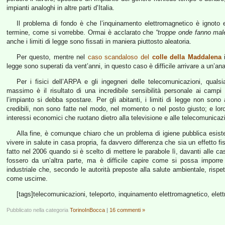
impianti analoghi in altre parti d’Italia.
Il problema di fondo è che l’inquinamento elettromagnetico è ignoto 
termine, come si vorrebbe. Ormai è acclarato che
“troppe onde fanno mal
anche i limiti di legge sono fissati in maniera piuttosto aleatoria.
Per questo, mentre nel
caso scandaloso del
colle della Maddalena
i
legge sono superati da vent’anni, in questo caso è difficile arrivare a un’anal
Per i fisici dell’ARPA e gli ingegneri delle telecomunicazioni, quals
massimo è il risultato di una incredibile sensibilità personale ai campi
l’impianto si debba spostare. Per gli abitanti, i limiti di legge non son
credibili, non sono fatte nel modo, nel momento o nel posto giusto; e l
interessi economici che ruotano dietro alla televisione e alle telecomunicazi
Alla fine, è comunque chiaro che un problema di igiene pubblica esist
vivere in salute in casa propria, fa davvero differenza che sia un effetto f
fatto nel 2006 quando si è scelto di mettere le parabole lì, davanti alle c
fossero da un’altra parte, ma è difficile capire come si possa imporr
industriale che, secondo le autorità preposte alla salute ambientale, rispe
come uscirne.
[tags]telecomunicazioni, teleporto, inquinamento elettromagnetico, elettr
Pubblicato nella categoria
TorinoInBocca
|
16 commenti »