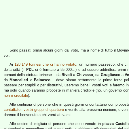
Sono passati ormai alcuni giorni dal voto, ma a nome di tutto il Movime
voi.
Ai
128.149 torinesi che ci hanno votato
, un numero pazzesco, che ci h
della città (il
PDL
si è fermato a 85.000…) e ad essere addirittura primi nel
comuni della cintura torinese – da
Rivoli
a
Chivasso
, da
Grugliasco
a
Ve
da
Moncalieri
a
Beinasco
– dove siamo nettamente la prima forza politi
passare per stupidi o per distruttivi, useremo bene i vostri voti e faremo
ma solo quando saranno proposte in maniera credibile (no, un governo con 
non è credibile
).
Alle centinaia di persone che in questi giorni ci contattano con propos
contattate i vostri gruppi di quartiere
e venite alla prossima riunione, o ven
daremo il benvenuto a chi vorrà attivarsi.
Alle decine di migliaia di persone che sono venute in
piazza Castell
aiutandoci a raccogliere tutti questi voti: vi abbiamo già ringraziati dal