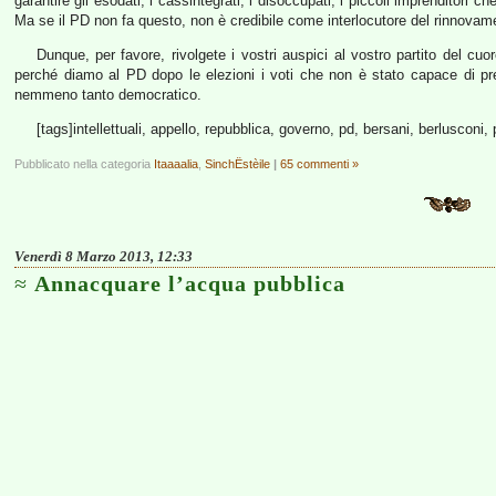
garantire gli esodati, i cassintegrati, i disoccupati, i piccoli imprenditori 
Ma se il PD non fa questo, non è credibile come interlocutore del rinnovame
Dunque, per favore, rivolgete i vostri auspici al vostro partito del cu
perché diamo al PD dopo le elezioni i voti che non è stato capace di
nemmeno tanto democratico.
[tags]intellettuali, appello, repubblica, governo, pd, bersani, berlusconi, 
Pubblicato nella categoria
Itaaaalia
,
SinchËstèile
|
65 commenti »
Venerdì 8 Marzo 2013, 12:33
Annacquare l’acqua pubblica