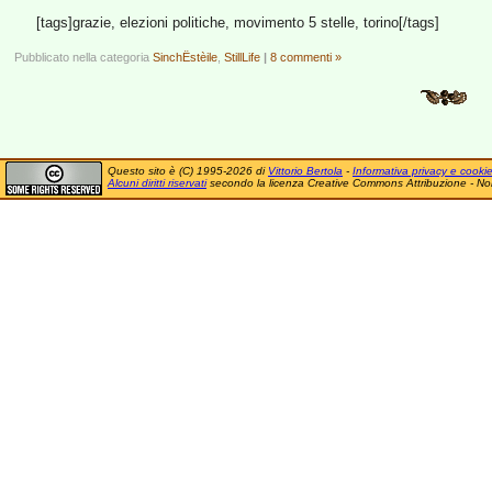
[tags]grazie, elezioni politiche, movimento 5 stelle, torino[/tags]
Pubblicato nella categoria
SinchËstèile
,
StillLife
|
8 commenti »
Questo sito è (C) 1995-2026 di
Vittorio Bertola
-
Informativa privacy e cooki
Alcuni diritti riservati
secondo la licenza Creative Commons Attribuzione - No