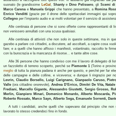
suonato (le grandissime
LeGal
,
Shanty
e
Dino Pelissero
, gli
Scemi di
Marco Carena
e
Manuela Grippi
che hanno presentato, a
Romina Ross
Enrico Venditti
(grazie per il drone delle spettacolari immagini qui so
Collegno
per l’impianto audio e ai molti volontari per il servizio di assiste
Alle centinaia di persone che si sono offerte come rappresentanti di lis
non venissero annullati con una scusa qualsiasi.
Alle centinaia di attivisti che non solo in queste settimane, ma in qu
gazebo a parlare coi cittadini, a discutere, ad ascoltarli, a capire cosa vuol
fare; e a quelli che hanno affisso i manifesti, volantinato, raccolto le fir
con la burocrazia e la mancanza di risorse… e tante altre cose.
Alle 36 persone che hanno condiviso con me il lavoro di delegato di li
un fazzoletto di terreno scoperto, perché se
Piemonte 1
(Torino e provinc
meglio
di tutta la pianura padana è anche per questo, e perché per far elegg
delle campagne e delle colline, e viceversa; e dunque li ringrazio per 
Levrin, Claudio Borsello, Luigi Carignano, Gianpaolo Caruso, Pietro
Valle
(ora cittadino onorevole),
Andrea D’Errico, Dimitri De Vita, Nata
Frediani, Marcello Gigante, Alessandro Giustetti, Sergio Grosso, R
Merlin, Gianpiero Minari, Domenico Monardo, Alberto Moscarda, Pin
Roberto Rossato, Marco Sayn, Alberto Sega, Emanuele Sorrenti, Dant
A tutti i candidati, anche quelli che sapevano dal principio che no
lavorato lo stesso credendoci fino in fondo.