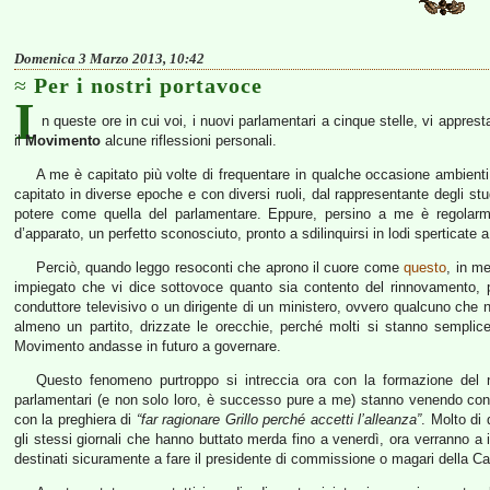
Domenica 3 Marzo 2013, 10:42
Per i nostri portavoce
I
n queste ore in cui voi, i nuovi parlamentari a cinque stelle, vi appres
il
Movimento
alcune riflessioni personali.
A me è capitato più volte di frequentare in qualche occasione ambienti ro
capitato in diverse epoche e con diversi ruoli, dal rappresentante degli studen
potere come quella del parlamentare. Eppure, persino a me è regolarm
d’apparato, un perfetto sconosciuto, pronto a sdilinquirsi in lodi spertica
Perciò, quando leggo resoconti che aprono il cuore come
questo
, in m
impiegato che vi dice sottovoce quanto sia contento del rinnovamento, 
conduttore televisivo o un dirigente di un ministero, ovvero qualcuno che 
almeno un partito, drizzate le orecchie, perché molti si stanno sempl
Movimento andasse in futuro a governare.
Questo fenomeno purtroppo si intreccia ora con la formazione del
parlamentari (e non solo loro, è successo pure a me) stanno venendo conta
con la preghiera di
“far ragionare Grillo perché accetti l’alleanza”
. Molto di
gli stessi giornali che hanno buttato merda fino a venerdì, ora verranno a i
destinati sicuramente a fare il presidente di commissione o magari della Cam