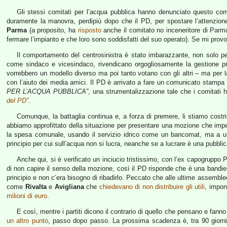
Gli stessi comitati per l’acqua pubblica hanno denunciato questo co
duramente la manovra, perdipiù dopo che il PD, per spostare l’attenzio
Parma
(a proposito, ha
risposto
anche il comitato no inceneritore di Parma
fermare l’impianto e che loro sono soddisfatti del suo operato). Se mi provoc
Il comportamento del centrosinistra è stato imbarazzante, non solo pe
come sindaco e vicesindaco, rivendicano orgogliosamente la gestione pr
vorrebbero un modello diverso ma poi tanto votano con gli altri – ma per 
con l’aiuto dei media amici. Il PD è arrivato a fare un comunicato stampa 
PER L’ACQUA PUBBLICA”
, una strumentalizzazione tale che i comitati 
del PD”
.
Comunque, la battaglia continua e, a forza di premere, li stiamo costr
abbiamo approfittato della situazione per presentare una mozione che impeg
la spesa comunale, usando il servizio idrico come un bancomat, ma a utiliz
principio per cui sull’acqua non si lucra, neanche se a lucrare è una pubbl
Anche qui, si è verificato un inciucio tristissimo, con l’ex capogruppo
di non capire il senso della mozione, così il PD risponde che è una bandieri
principio e non c’era bisogno di ribadirlo. Peccato che alle ultime assemble
come
Rivalta
e
Avigliana
che
chiedevano di non distribuire gli utili
, impo
milioni di euro
.
E così, mentre i partiti dicono il contrario di quello che pensano e fanno
un altro punto
, passo dopo passo. La prossima scadenza è, tra 90 giorni, il