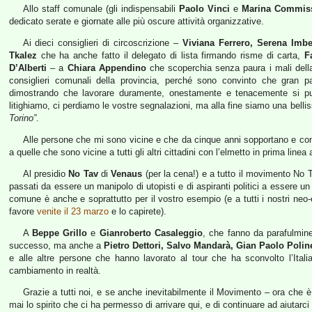
Allo staff comunale (gli indispensabili
Paolo Vinci
e
Marina Commis
dedicato serate e giornate alle più oscure attività organizzative.
Ai dieci consiglieri di circoscrizione –
Viviana Ferrero, Serena Imbe
Tkalez
che ha anche fatto il delegato di lista firmando risme di carta,
F
D’Alberti
– a
Chiara Appendino
che scoperchia senza paura i mali della
consiglieri comunali della provincia, perché sono convinto che gran pa
dimostrando che lavorare duramente, onestamente e tenacemente si può
litighiamo, ci perdiamo le vostre segnalazioni, ma alla fine siamo una belli
Torino”
.
Alle persone che mi sono vicine e che da cinque anni sopportano e con
a quelle che sono vicine a tutti gli altri cittadini con l’elmetto in prima linea 
Al presidio
No Tav
di
Venaus
(per la cena!) e a tutto il movimento No 
passati da essere un manipolo di utopisti e di aspiranti politici a essere u
comune è anche e soprattutto per il vostro esempio (e a tutti i nostri neo
favore
venite il 23 marzo
e lo capirete).
A
Beppe Grillo
e
Gianroberto Casaleggio
, che fanno da parafulmine
successo, ma anche a
Pietro Dettori, Salvo Mandarà, Gian Paolo Polinel
e alle altre persone che hanno lavorato al tour che ha sconvolto l’Ital
cambiamento in realtà.
Grazie a tutti noi, e se anche inevitabilmente il Movimento – ora che 
mai lo spirito che ci ha permesso di arrivare qui, e di continuare ad aiutarci l’