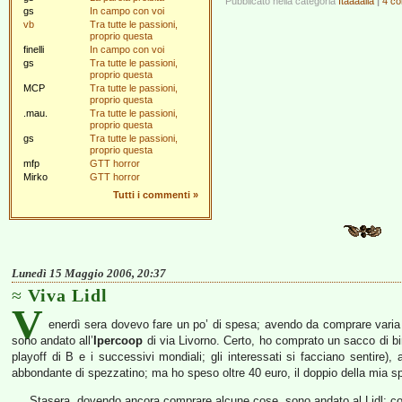
Pubblicato nella categoria
Itaaaalia
|
4 co
gs
In campo con voi
vb
Tra tutte le passioni,
proprio questa
finelli
In campo con voi
gs
Tra tutte le passioni,
proprio questa
MCP
Tra tutte le passioni,
proprio questa
.mau.
Tra tutte le passioni,
proprio questa
gs
Tra tutte le passioni,
proprio questa
mfp
GTT horror
Mirko
GTT horror
Tutti i commenti
»
Lunedì 15 Maggio 2006, 20:37
Viva Lidl
V
enerdì sera dovevo fare un po’ di spesa; avendo da comprare varia r
sono andato all’
Ipercoop
di via Livorno. Certo, ho comprato un sacco di bir
playoff di B e i successivi mondiali; gli interessati si facciano sentire
abbondante di spezzatino; ma ho speso oltre 40 euro, il doppio della mia 
Stasera, dovendo ancora comprare alcune cose, sono andato al Lidl; con