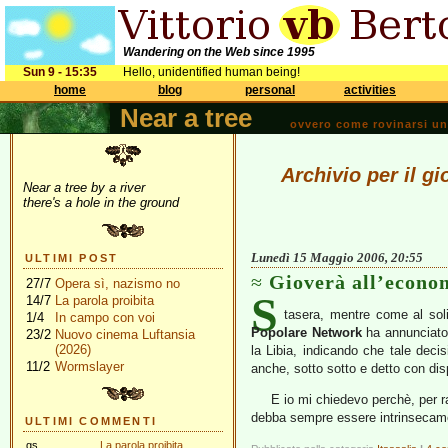
Wandering on the Web since 1995
Sun 9 - 15:35
Hello, unidentified human being!
home
blog
personal
activities
Near a tree
ovvero come rovinarsi una 
Archivio per il g
Near a tree by a river
there's a hole in the ground
Lunedì 15 Maggio 2006, 20:55
ULTIMI POST
Gioverà all’econo
27/7
Opera sì, nazismo no
S
14/7
La parola proibita
tasera, mentre come al sol
1/4
In campo con voi
Popolare Network
ha annunciato l
23/2
Nuovo cinema Luftansia
(2026)
la Libia, indicando che tale deci
11/2
Wormslayer
anche, sotto sotto e detto con dis
E io mi chiedevo perchè, per ra
debba sempre essere intrinsecam
ULTIMI COMMENTI
gs
La parola proibita