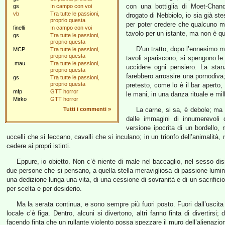
con una bottiglia di Moet-Chan
gs
In campo con voi
vb
Tra tutte le passioni,
drogato di Nebbiolo, io sia già st
proprio questa
per poter credere che qualcuno mi 
finelli
In campo con voi
tavolo per un istante, ma non è q
gs
Tra tutte le passioni,
proprio questa
D’un tratto, dopo l’ennesimo ma
MCP
Tra tutte le passioni,
proprio questa
tavoli spariscono, si spengono le 
.mau.
Tra tutte le passioni,
uccidere ogni pensiero. La sta
proprio questa
farebbero arrossire una pornodiva;
gs
Tra tutte le passioni,
proprio questa
pretesto, come lo è il bar aperto,
mfp
GTT horror
le mani, in una danza rituale e mil
Mirko
GTT horror
Tutti i commenti
»
La carne, si sa, è debole; ma 
dalle immagini di innumerevoli
versione ipocrita di un bordello,
uccelli che si leccano, cavalli che si inculano; in un trionfo dell’animalità
cedere ai propri istinti.
Eppure, io obietto. Non c’è niente di male nel baccaglio, nel sesso di
due persone che si pensano, a quella stella meravigliosa di passione lum
una dedizione lunga una vita, di una cessione di sovranità e di un sacrificio
per scelta e per desiderio.
Ma la serata continua, e sono sempre più fuori posto. Fuori dall’uscita 
locale c’è figa. Dentro, alcuni si divertono, altri fanno finta di divertirsi; 
facendo finta che un rullante violento possa spezzare il muro dell’alienazio