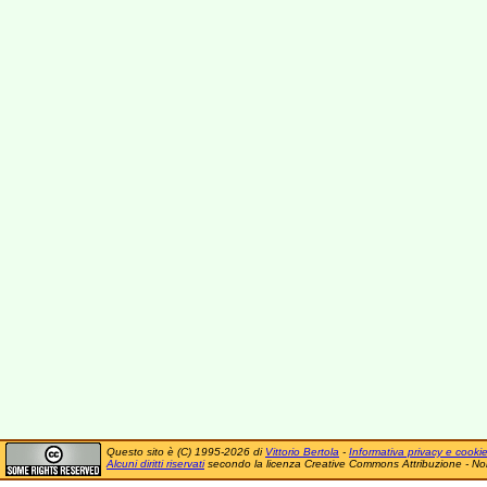
Questo sito è (C) 1995-2026 di
Vittorio Bertola
-
Informativa privacy e cooki
Alcuni diritti riservati
secondo la licenza Creative Commons Attribuzione - No