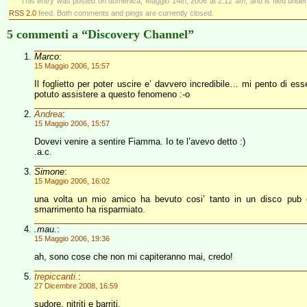
This entry was posted on domenica, Maggio 14th, 2006 at 2:12 am, and is filed unde
RSS 2.0
feed. Both comments and pings are currently closed.
5 commenti a “Discovery Channel”
Marco
:
15 Maggio 2006, 15:57
Il foglietto per poter uscire e’ davvero incredibile… mi pento di es
potuto assistere a questo fenomeno :-o
Andrea
:
15 Maggio 2006, 15:57
Dovevi venire a sentire Fiamma. Io te l’avevo detto :)
.a.c.
Simone
:
15 Maggio 2006, 16:02
una volta un mio amico ha bevuto cosi’ tanto in un disco pub ch
smarrimento ha risparmiato.
.mau.
:
15 Maggio 2006, 19:36
ah, sono cose che non mi capiteranno mai, credo!
trepiccanti.
:
27 Dicembre 2008, 16:59
sudore, nitriti e barriti.