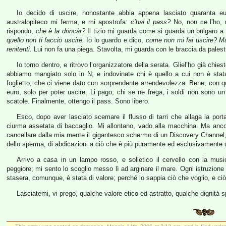
Io decido di uscire, nonostante abbia appena lasciato quaranta e
australopiteco mi ferma, e mi apostrofa:
c’hai il pass?
No, non ce l’ho,
rispondo,
che è la drincàr?
Il tizio mi guarda come si guarda un bulgaro 
quello non ti faccio uscire.
Io lo guardo e dico,
come non mi fai uscire? Ma
renitenti.
Lui non fa una piega. Stavolta, mi guarda con le braccia da pales
Io torno dentro, e ritrovo l’organizzatore della serata. Gliel’ho già chies
abbiamo mangiato solo in N; e indovinate chi è quello a cui non è stata
foglietto, che ci viene dato con sorprendente arrendevolezza. Bene, con qu
euro, solo per poter uscire. Li pago; chi se ne frega, i soldi non sono u
scatole. Finalmente, ottengo il pass. Sono libero.
Esco, dopo aver lasciato scemare il flusso di tarri che allaga la por
ciurma assetata di baccaglio. Mi allontano, vado alla macchina. Ma ancor
cancellare dalla mia mente il gigantesco schermo di un Discovery Channel, d
dello sperma, di abdicazioni a ciò che è più puramente ed esclusivamente um
Arrivo a casa in un lampo rosso, e solletico il cervello con la mus
peggiore; mi sento lo scoglio messo lì ad arginare il mare. Ogni istruzione è
stasera, comunque, è stata di valore; perché io sappia ciò che voglio, e ciò
Lasciatemi, vi prego, qualche valore etico ed astratto, qualche dignità sp