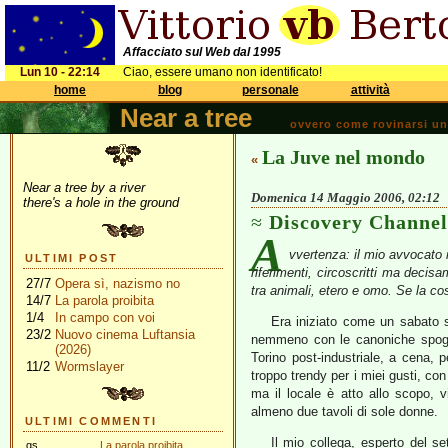
Affacciato sul Web dal 1995
Lun 10 - 22:14
Ciao, essere umano non identificato!
home
blog
personale
attività
Near a tree
ovvero come rovinarsi una 
La Juve nel mondo
«
Near a tree by a river
Domenica 14 Maggio 2006, 02:12
there's a hole in the ground
Discovery Channel
A
vvertenza: il mio avvocato 
ULTIMI POST
riferimenti, circoscritti ma decisa
27/7
Opera sì, nazismo no
tra animali, etero e omo. Se la co
14/7
La parola proibita
1/4
In campo con voi
Era iniziato come un sabato 
23/2
Nuovo cinema Luftansia
nemmeno con le canoniche spoglia
(2026)
Torino post-industriale, a cena, p
11/2
Wormslayer
troppo trendy per i miei gusti, con 
ma il locale è atto allo scopo, 
almeno due tavoli di sole donne.
ULTIMI COMMENTI
Il mio collega, esperto del se
gs
La parola proibita