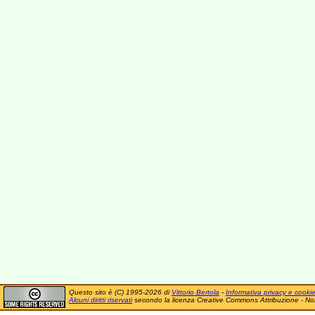
Questo sito è (C) 1995-2026 di
Vittorio Bertola
-
Informativa privacy e cooki
Alcuni diritti riservati
secondo la licenza Creative Commons Attribuzione - No