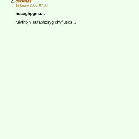
deklllhas
:
12 Luglio 2006, 07:38
hoaoghpgma…
ruivfhbjhi sufaphzsyg chvfjuscs…