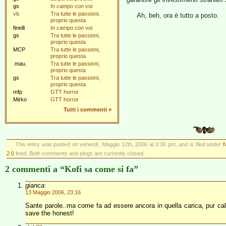
gs
In campo con voi
vb
Tra tutte le passioni,
Ah, beh, ora è tutto a posto.
proprio questa
finelli
In campo con voi
gs
Tra tutte le passioni,
proprio questa
MCP
Tra tutte le passioni,
proprio questa
.mau.
Tra tutte le passioni,
proprio questa
gs
Tra tutte le passioni,
proprio questa
mfp
GTT horror
Mirko
GTT horror
Tutti i commenti
»
This entry was posted on venerdì, Maggio 12th, 2006 at 3:36 pm, and is filed under
N
2.0
feed. Both comments and pings are currently closed.
2 commenti a “Kofi sa come si fa”
gianca
:
13 Maggio 2006, 23:16
Sante parole..ma come fa ad essere ancora in quella carica, pur calc
save the honest!