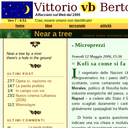
Affacciato sul Web dal 1995
Ven 7 - 4:51
Ciao, essere umano non identificato!
home
blog
personale
attività
Near a tree
ovvero come rovinarsi una 
Microprezzi
«
Near a tree by a river
Venerdì 12 Maggio 2006, 15:36
there's a hole in the ground
Kofi sa come si fa
I
l segretario delle Nazioni 
ULTIMI POST
intergovernativo tra i paesi del
27/7
Opera sì, nazismo no
scottante, come certamente sapr
14/7
La parola proibita
Morales
, politico di filosofia b
1/4
In campo con voi
industrie energetiche del paese, o
23/2
Nuovo cinema Luftansia
Repsol
– a cedere allo Stato il 5
(2026)
sono scagliati duramente i canto
11/2
Wormslayer
globalmente sparpagliati tra Manha
Di fronte a questa questione
ULTIMI COMMENTI
indicare una via chiara e risolut
gs
La parola proibita
garantire gli investimenti stranieri