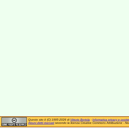
Questo sito è (C) 1995-2026 di
Vittorio Bertola
-
Informativa privacy e cooki
Alcuni diritti riservati
secondo la licenza Creative Commons Attribuzione - No