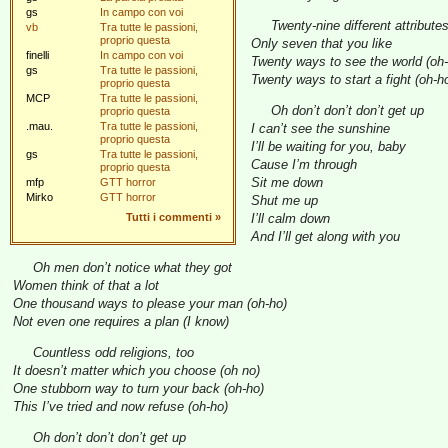
gs
In campo con voi
Twenty-nine different attribute
vb
Tra tutte le passioni,
proprio questa
Only seven that you like
finelli
In campo con voi
Twenty ways to see the world (oh
gs
Tra tutte le passioni,
Twenty ways to start a fight (oh-h
proprio questa
MCP
Tra tutte le passioni,
Oh don’t don’t don’t get up
proprio questa
.mau.
Tra tutte le passioni,
I can’t see the sunshine
proprio questa
I’ll be waiting for you, baby
gs
Tra tutte le passioni,
Cause I’m through
proprio questa
Sit me down
mfp
GTT horror
Mirko
GTT horror
Shut me up
Tutti i commenti
»
I’ll calm down
And I’ll get along with you
Oh men don’t notice what they got
Women think of that a lot
One thousand ways to please your man (oh-ho)
Not even one requires a plan (I know)
Countless odd religions, too
It doesn’t matter which you choose (oh no)
One stubborn way to turn your back (oh-ho)
This I’ve tried and now refuse (oh-ho)
Oh don’t don’t don’t get up