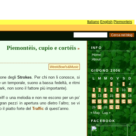
Italiano
English
Piemonteis
Piemontèis, cupio e cortéis
INFO
»
:Home:
:About:
WeekBowl's&Music
GIUGNO 2006
zone degli
Strokes
. Per chi non li conosce, si
L
M
M
G
V
S
D
me un temporale, suono a bassa fedeltà, e ritmi
1
2
3
4
rk, non sono il fattore più importante).
5
6
7
8
9
10
11
12
13
14
15
16
17
18
 riff o una melodia e non ne escono per un po’
19
20
21
22
23
24
25
gran pezzi in apertura uno dietro l’altro; se vi
26
27
28
29
30
 il piatto forte del
Traffic
di quest’anno.
« Mag
Lug »
FACEBOOK