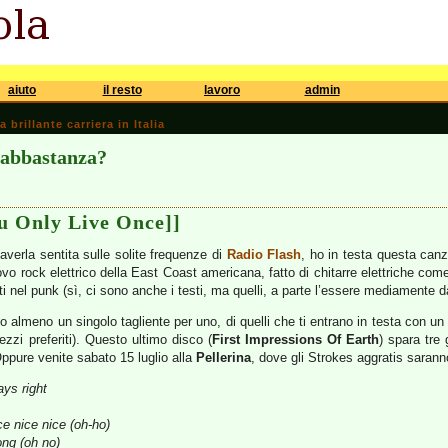
aiuto
il resto
lavoro
admin
brillante carriera in Italia
 abbastanza?
ou Only Live Once]]
 averla sentita sulle solite frequenze di
Radio Flash
, ho in testa questa can
uovo rock elettrico della East Coast americana, fatto di chitarre elettriche co
i nel punk (sì, ci sono anche i testi, ma quelli, a parte l’essere mediamente da
o almeno un singolo tagliente per uno, di quelli che ti entrano in testa con un
zzi preferiti). Questo ultimo disco (
First Impressions Of Earth
) spara tre 
 Oppure venite sabato 15 luglio alla
Pellerina
, dove gli Strokes aggratis saranno
ys right
e nice nice (oh-ho)
ong (oh no)