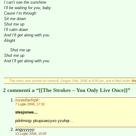
I can’t see the sunshine
I’ll be waiting for you, baby
Cause I’m through
Sit me down
Shut me up
I’ll calm down
And I’ll get along with you
Alright
Shut me up
Shut me up
And I’ll get along with you
This entry was posted on venerdì, Giugno 16th, 2006 at 8:56 pm, and is filed under
We
2 commenti a “[[The Strokes – You Only Live Once]]”
mzwofaxfxpk
:
7 Luglio 2006, 17:32
stesjsnwe…
pdnlmiojy pkupsaezyxo yzuhqr…
angyyyyyy
:
13 Luglio 2006, 15:05