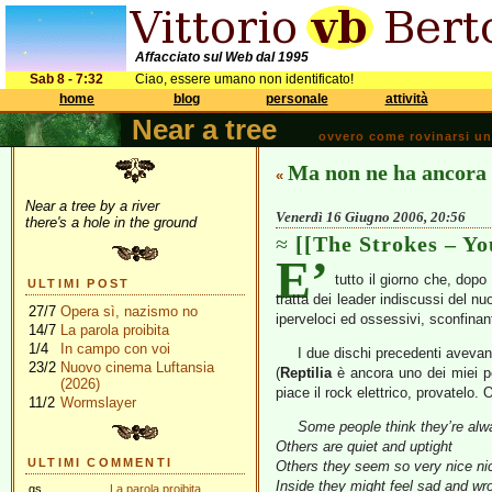
Affacciato sul Web dal 1995
Sab 8 - 7:32
Ciao, essere umano non identificato!
home
blog
personale
attività
Near a tree
ovvero come rovinarsi una 
Ma non ne ha ancora
«
Near a tree by a river
Venerdì 16 Giugno 2006, 20:56
there's a hole in the ground
[[The Strokes – Y
E’
tutto il giorno che, dopo
ULTIMI POST
tratta dei leader indiscussi del n
27/7
Opera sì, nazismo no
iperveloci ed ossessivi, sconfinant
14/7
La parola proibita
1/4
In campo con voi
I due dischi precedenti avevan
23/2
Nuovo cinema Luftansia
(
Reptilia
è ancora uno dei miei pe
(2026)
piace il rock elettrico, provatelo.
11/2
Wormslayer
Some people think they’re alwa
Others are quiet and uptight
ULTIMI COMMENTI
Others they seem so very nice nic
Inside they might feel sad and wr
gs
La parola proibita