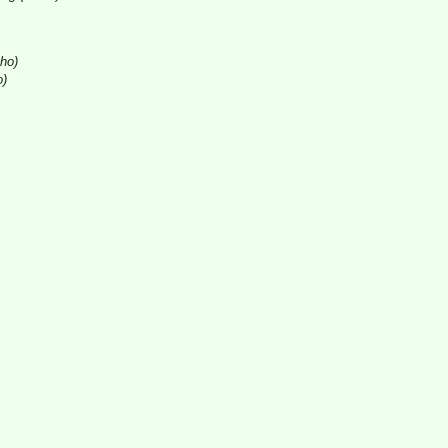
s
-ho)
o)