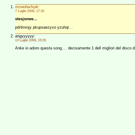
mzwofaxfxpk
:
7 Luglio 2006, 17:32
stesjsnwe…
pdnlmiojy pkupsaezyxo yzuhqr…
angyyyyyy
:
13 Luglio 2006, 15:05
Anke io adoro questa song…. decisamente 1 dell migliori del disco dop