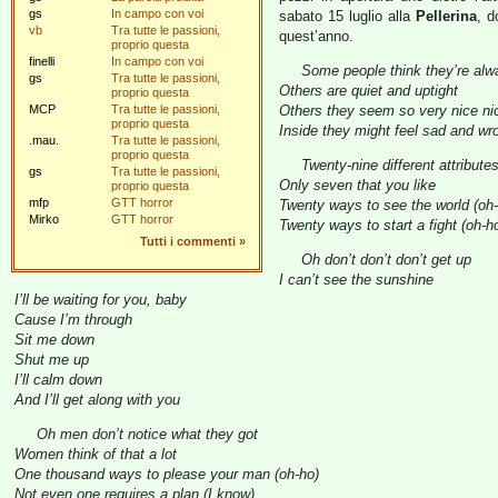
gs
In campo con voi
sabato 15 luglio alla
Pellerina
, d
vb
Tra tutte le passioni,
quest’anno.
proprio questa
finelli
In campo con voi
Some people think they’re alwa
gs
Tra tutte le passioni,
Others are quiet and uptight
proprio questa
MCP
Tra tutte le passioni,
Others they seem so very nice nic
proprio questa
Inside they might feel sad and wr
.mau.
Tra tutte le passioni,
proprio questa
Twenty-nine different attribute
gs
Tra tutte le passioni,
Only seven that you like
proprio questa
mfp
GTT horror
Twenty ways to see the world (oh
Mirko
GTT horror
Twenty ways to start a fight (oh-h
Tutti i commenti
»
Oh don’t don’t don’t get up
I can’t see the sunshine
I’ll be waiting for you, baby
Cause I’m through
Sit me down
Shut me up
I’ll calm down
And I’ll get along with you
Oh men don’t notice what they got
Women think of that a lot
One thousand ways to please your man (oh-ho)
Not even one requires a plan (I know)