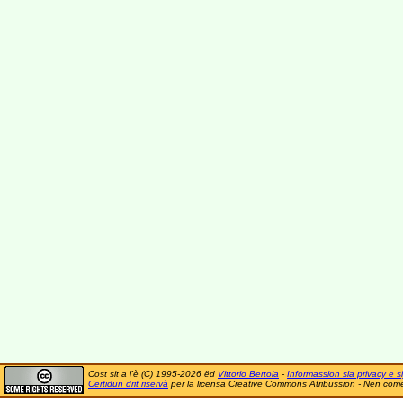
Cost sit a l'è (C) 1995-2026 ëd
Vittorio Bertola
-
Informassion sla privacy e si
Certidun drit riservà
për la licensa Creative Commons Atribussion - Nen comer