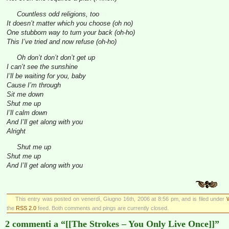
Countless odd religions, too
It doesn’t matter which you choose (oh no)
One stubborn way to turn your back (oh-ho)
This I’ve tried and now refuse (oh-ho)
Oh don’t don’t don’t get up
I can’t see the sunshine
I’ll be waiting for you, baby
Cause I’m through
Sit me down
Shut me up
I’ll calm down
And I’ll get along with you
Alright
Shut me up
Shut me up
And I’ll get along with you
This entry was posted on venerdì, Giugno 16th, 2006 at 8:56 pm, and is filed under
the
RSS 2.0
feed. Both comments and pings are currently closed.
2 commenti a “[[The Strokes – You Only Live Once]]”