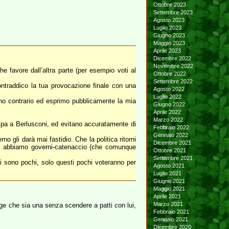
Ottobre 2023
Settembre 2023
Agosto 2023
Luglio 2023
Giugno 2023
Maggio 2023
Aprile 2023
Dicembre 2022
Novembre 2022
e favore dall’altra parte (per esempio voti al
Ottobre 2022
Settembre 2022
ontraddico la tua provocazione finale con una
Agosto 2022
Luglio 2022
sono contrario ed esprimo pubblicamente la mia
Giugno 2022
Aprile 2022
Marzo 2022
lpa a Berlusconi, ed evitano accuratamente di
Febbraio 2022
Gennaio 2022
 gli darà mai fastidio. Che la politica ritorni
Dicembre 2021
nni abbiamo governi-catenaccio (che comunque
Ottobre 2021
Settembre 2021
i sono pochi, solo questi pochi voteranno per
Agosto 2021
Luglio 2021
Giugno 2021
Maggio 2021
Aprile 2021
Marzo 2021
ge che sia una senza scendere a patti con lui,
Febbraio 2021
Gennaio 2021
Dicembre 2020