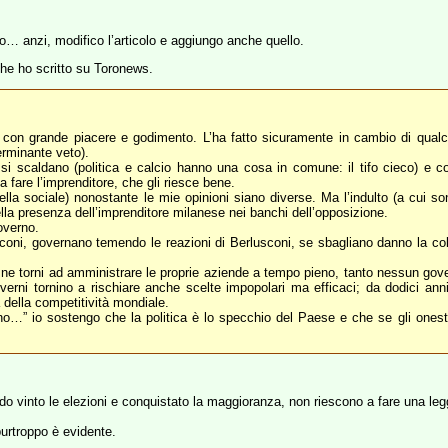
o… anzi, modifico l’articolo e aggiungo anche quello.
he ho scritto su Toronews.
a con grande piacere e godimento. L’ha fatto sicuramente in cambio di qualch
erminante veto).
 si scaldano (politica e calcio hanno una cosa in comune: il tifo cieco) e c
 a fare l’imprenditore, che gli riesce bene.
uella sociale) nonostante le mie opinioni siano diverse. Ma l’indulto (a cui 
lla presenza dell’imprenditore milanese nei banchi dell’opposizione.
overno.
coni, governano temendo le reazioni di Berlusconi, se sbagliano danno la co
ne torni ad amministrare le proprie aziende a tempo pieno, tanto nessun governo
verni tornino a rischiare anche scelte impopolari ma efficaci; da dodici a
 della competitività mondiale.
ono…” io sostengo che la politica è lo specchio del Paese e che se gli onest
do vinto le elezioni e conquistato la maggioranza, non riescono a fare una leg
purtroppo è evidente.