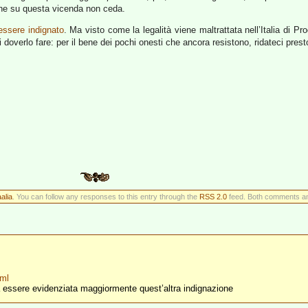
he su questa vicenda non ceda.
essere indignato
. Ma visto come la legalità viene maltrattata nell’Italia di Pr
doverlo fare: per il bene dei pochi onesti che ancora resistono, ridateci pres
alia
. You can follow any responses to this entry through the
RSS 2.0
feed. Both comments and
tml
a essere evidenziata maggiormente quest’altra indignazione