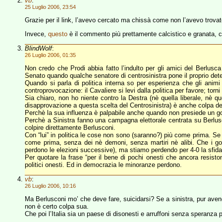
vb
:
25 Luglio 2006, 23:54
Grazie per il link, l’avevo cercato ma chissà come non l’avevo trovat
Invece,
questo
è il commento più prettamente calcistico e granata, c
BlindWolf
:
26 Luglio 2006, 01:35
Non credo che Prodi abbia fatto l’indulto per gli amici del Berlusc
Senato quando qualche senatore di centrosinistra pone il proprio det
Quando si parla di politica interna so per esperienza che gli animi
controprovocazione: il Cavaliere si levi dalla politica per favore; torni
Sia chiaro, non ho niente contro la Destra (nè quella liberale, nè q
disapprovazione a questa scelta del Centrosinistra) è anche colpa de
Perchè la sua influenza è palpabile anche quando non presiede un g
Perchè a Sinistra fanno una campagna elettorale centrata su Berlus
colpire direttamente Berlusconi.
Con “lui” in politica le cose non sono (saranno?) più come prima. Se 
come prima, senza dei nè demoni, senza martiri nè alibi. Che i go
perdono le elezioni successive), ma stiamo perdendo per 4-0 la sfida
Per quotare la frase “per il bene di pochi onesti che ancora resist
politici onesti. Ed in democrazia le minoranze perdono.
vb
:
26 Luglio 2006, 10:16
Ma Berlusconi mo’ che deve fare, suicidarsi? Se a sinistra, pur aven
non è certo colpa sua.
Che poi l’Italia sia un paese di disonesti e arruffoni senza speranza 