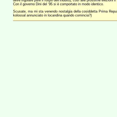
deve ingoiare pure il rospo dell’indulto), così alle prossime elezioni 
Con il governo Dini del ’95 si è comportato in modo identico.
Scusate, ma mi sta venendo nostalgia della cosiddetta Prima Repubbl
kolossal annunciato in locandina quando comincia?)