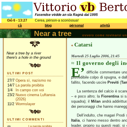
Fasendse vëdde an sla Ragnà dal 1995
Giò 6 - 13:27
Cerea, përson-a sconòssua!
cà
blog
përsonal
atività
Near a tree
ovvero come rovinarsi una 
Catarsi
«
Near a tree by a river
Martedì 25 Luglio 2006, 21:45
there's a hole in the ground
Il governo degli in
E’
difficile commentare un
ULTIMI POST
prevedibile colpo di spugna, e dal
27/7
Opera sì, nazismo no
fallito, facendo uscire
Previti
(
Tan
14/7
La parola proibita
1/4
In campo con voi
La sentenza del calcio è scanda
23/2
Nuovo cinema Luftansia
– e poco altro; la
Fiorentina
si s
(2026)
squadra); il
Milan
andrà addirittu
11/2
Wormslayer
dei personaggi che hanno maneggiato
Dell’indulto, che magari Prodi 
ULTIMI COMMENTI
Italia
, ci hanno messo dentro anche
leader, proprio su questi reati; si
gs
La parola proibita