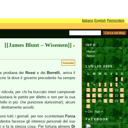
Italiano
English
Piemonteis
[[James Blunt – Wisemen]]
INFO
»
:Home:
:About:
Itaaaalia
LUGLIO 2006
ce prodiana dei
Rossi
e dei
Borrelli
, arriva il
L
M
M
G
V
S
D
iuscire là dove il governo precedente ha sempre
1
2
3
4
5
6
7
8
9
10
11
12
13
14
15
16
idicola, per chi ha truccato interi campionati
17
18
19
20
21
22
23
ustava le partite per diletto e non per la sua
24
25
26
27
28
29
30
rtello in più: che punizione durissima!); alcuni
31
i direttamente assolti.
« Giu
Ago »
ono tutti i giornali: per non scontentare
Forza
FACEBOOK
odestra facesse gli interessi personali del suo
si e fa la stessa cosa. Per fortuna almeno
Di