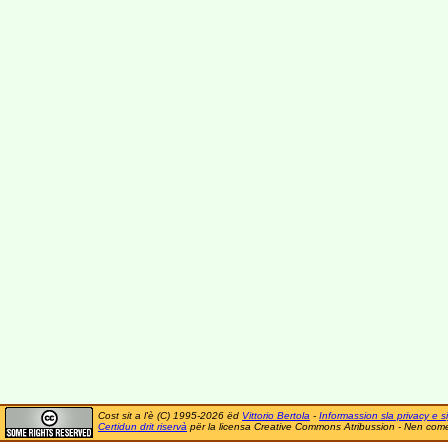
Cost sit a l'è (C) 1995-2026 ëd
Vittorio Bertola
-
Informassion sla privacy e si
Certidun drit riservà
për la licensa Creative Commons Atribussion - Nen comer