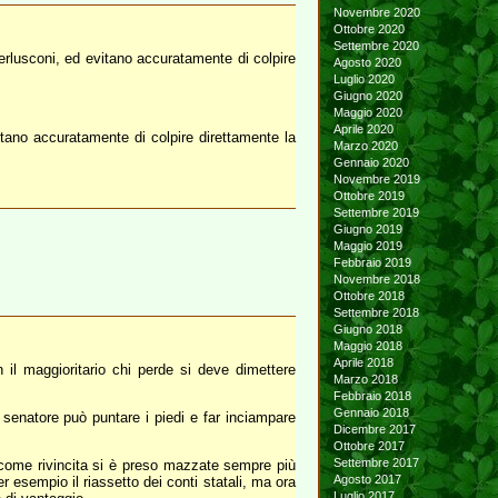
Novembre 2020
Ottobre 2020
Settembre 2020
rlusconi, ed evitano accuratamente di colpire
Agosto 2020
Luglio 2020
Giugno 2020
Maggio 2020
Aprile 2020
tano accuratamente di colpire direttamente la
Marzo 2020
Gennaio 2020
Novembre 2019
Ottobre 2019
Settembre 2019
Giugno 2019
Maggio 2019
Febbraio 2019
Novembre 2018
Ottobre 2018
Settembre 2018
Giugno 2018
Maggio 2018
Aprile 2018
 il maggioritario chi perde si deve dimettere
Marzo 2018
Febbraio 2018
Gennaio 2018
senatore può puntare i piedi e far inciampare
Dicembre 2017
Ottobre 2017
Settembre 2017
 come rivincita si è preso mazzate sempre più
Agosto 2017
r esempio il riassetto dei conti statali, ma ora
Luglio 2017