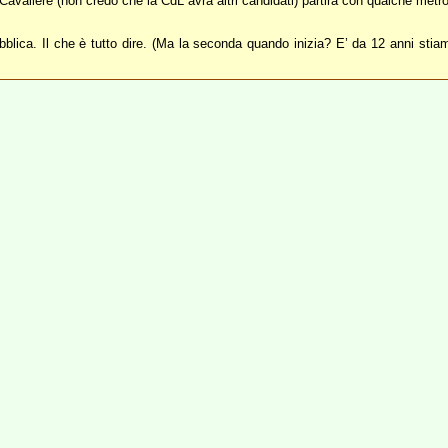
il Cavaliere (non credo che la CdL avrà altri candidati) partirà con qualche metr
ica. Il che è tutto dire. (Ma la seconda quando inizia? E’ da 12 anni stiamo