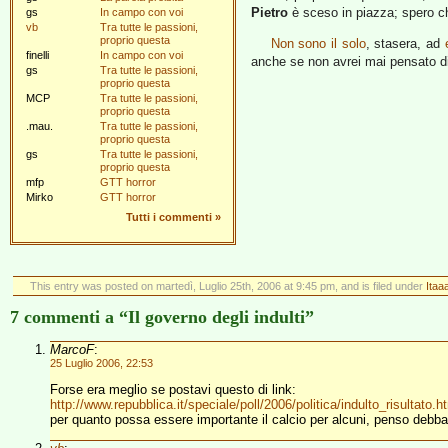
Pietro
è sceso in piazza; spero c
gs
In campo con voi
vb
Tra tutte le passioni,
proprio questa
Non sono il solo
, stasera, ad
finelli
In campo con voi
anche se non avrei mai pensato di 
gs
Tra tutte le passioni,
proprio questa
MCP
Tra tutte le passioni,
proprio questa
.mau.
Tra tutte le passioni,
proprio questa
gs
Tra tutte le passioni,
proprio questa
mfp
GTT horror
Mirko
GTT horror
Tutti i commenti
»
This entry was posted on martedì, Luglio 25th, 2006 at 9:45 pm, and is filed under
Itaaa
7 commenti a “Il governo degli indulti”
MarcoF
:
25 Luglio 2006, 22:53
Forse era meglio se postavi questo di link:
http://www.repubblica.it/speciale/poll/2006/politica/indulto_risultato.h
per quanto possa essere importante il calcio per alcuni, penso debb