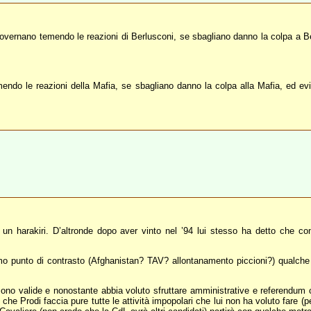
overnano temendo le reazioni di Berlusconi, se sbagliano danno la colpa a Be
endo le reazioni della Mafia, se sbagliano danno la colpa alla Mafia, ed evi
 un harakiri. D’altronde dopo aver vinto nel ’94 lui stesso ha detto che con
imo punto di contrasto (Afghanistan? TAV? allontanamento piccioni?) qualche 
sono valide e nonostante abbia voluto sfruttare amministrative e referendum
he Prodi faccia pure tutte le attività impopolari che lui non ha voluto fare (pe