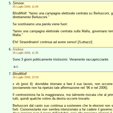
Simone
:
26 Luglio 2006, 11:09
BlindWolf: “fanno una campagna elettorale centrata su Berlusconi, g
direttamente Berlusconi.”
Se sostituiamo una parola viene fuori:
“fanno una campagna elettorale centrata sulla Mafia, governano tem
Mafia.”
Ehi! Straordinario! continua ad avere senso! [/Luttazzi]
Andrea
:
26 Luglio 2006, 11:35
Sono 3 giorni politicamente tristissimi. Veramente raccapricciante.
.a.c.
BlindWolf
:
26 Luglio 2006, 22:50
x vb (post 4): dovrebbe ritornare a fare il suo lavoro, non occorre
(ovviamente non ha ripetuto tale affermazione nel ’96 e nel 2006).
Il centrosinistra ha la maggioranza, ma talmente risicata che al pr
tutti, quindi qualche votino da destra occorre trovarlo.
Berlusconi dal canto suo continua a sostenere che le elezioni non 
forti. Ciononostante non sembra intenzionato a far cadere il governo: c