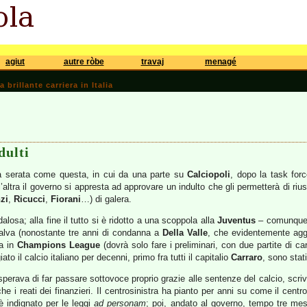
agiut
autre ròbe
travaj
menagé
brillante carriera in Italia
dulti
a serata come questa, in cui da una parte su
Calciopoli
, dopo la task for
l’altra il governo si appresta ad approvare un indulto che gli permetterà di r
zi
,
Ricucci
,
Fiorani
…) di galera.
losa; alla fine il tutto si è ridotto a una scoppola alla
Juventus
– comunque r
alva (nonostante tre anni di condanna a
Della Valle
, che evidentemente aggi
ra in
Champions League
(dovrà solo fare i preliminari, con due partite di ca
 il calcio italiano per decenni, primo fra tutti il capitalio
Carraro
, sono stat
sperava di far passare sottovoce proprio grazie alle sentenze del calcio, scriv
 i reati dei finanzieri. Il centrosinistra ha pianto per anni su come il centr
 è indignato per le leggi
ad personam
; poi, andato al governo, tempo tre me