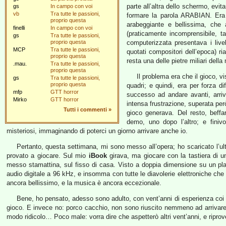
parte all’altra dello schermo, evit
gs
In campo con voi
vb
Tra tutte le passioni,
formare la parola ARABIAN. Era pe
proprio questa
arabeggiante e bellissima, che 
finelli
In campo con voi
(praticamente incomprensibile, t
gs
Tra tutte le passioni,
proprio questa
computerizzata presentava i live
MCP
Tra tutte le passioni,
quotati compositori dell’epoca) ri
proprio questa
resta una delle pietre miliari dell
.mau.
Tra tutte le passioni,
proprio questa
Il problema era che il gioco, v
gs
Tra tutte le passioni,
proprio questa
quadri; e quindi, era per forza di
mfp
GTT horror
successo ad andare avanti, arri
Mirko
GTT horror
intensa frustrazione, superata per
Tutti i commenti
»
gioco generava. Del resto, beffa
demo, uno dopo l’altro; e finiv
misteriosi, immaginando di poterci un giorno arrivare anche io.
Pertanto, questa settimana, mi sono messo all’opera; ho scaricato l’ul
provato a giocare. Sul mio
iBook
girava, ma giocare con la tastiera di un
messo stamattina, sul fisso di casa. Visto a doppia dimensione su un pla
audio digitale a 96 kHz, e insomma con tutte le diavolerie elettroniche c
ancora bellissimo, e la musica è ancora eccezionale.
Bene, ho pensato, adesso sono adulto, con vent’anni di esperienza coi c
gioco. E invece no: porco cacchio, non sono riuscito nemmeno ad arrivare
modo ridicolo… Poco male: vorra dire che aspetterò altri vent’anni, e ripro