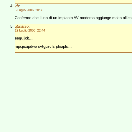
vb
:
5 Luglio 2006, 20:36
Confermo che l’uso di un impianto AV moderno aggiunge molto all’esp
qtaxfrso
:
12 Luglio 2006, 22:44
ssgujxk…
mpcjuxipdwe svtgpzcfs jdoapls…