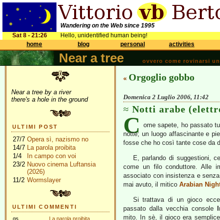
Wandering on the Web since 1995
Sat 8 - 21:26
Hello, unidentified human being!
home
blog
personal
activities
Near a tree
ovvero come rovinarsi una 
Orgoglio gobbo
«
Near a tree by a river
Domenica 2 Luglio 2006, 11:42
there's a hole in the ground
Notti arabe (elett
C
ome sapete, ho passato tutt
ULTIMI POST
notte; un luogo affascinante e pi
27/7
Opera sì, nazismo no
fosse che ho così tante cose da di
14/7
La parola proibita
1/4
In campo con voi
E, parlando di suggestioni, c
23/2
Nuovo cinema Luftansia
come un filo conduttore. Alle 
(2026)
associato con insistenza e senza
11/2
Wormslayer
mai avuto, il mitico
Arabian Nigh
Si trattava di un gioco ecce
ULTIMI COMMENTI
passato dalla vecchia console
I
mito. In sè, il gioco era semplice
gs
La parola proibita