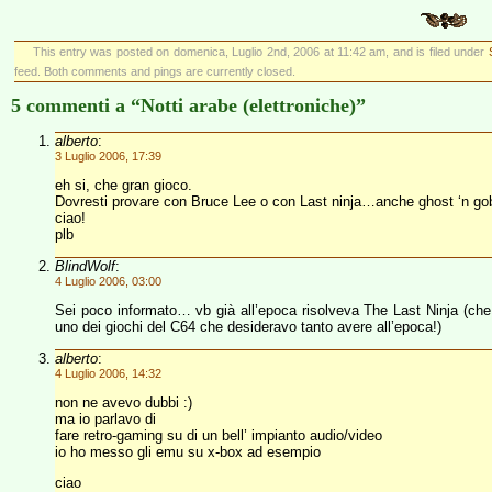
This entry was posted on domenica, Luglio 2nd, 2006 at 11:42 am, and is filed under
feed. Both comments and pings are currently closed.
5 commenti a “Notti arabe (elettroniche)”
alberto
:
3 Luglio 2006, 17:39
eh si, che gran gioco.
Dovresti provare con Bruce Lee o con Last ninja…anche ghost ‘n go
ciao!
plb
BlindWolf
:
4 Luglio 2006, 03:00
Sei poco informato… vb già all’epoca risolveva The Last Ninja (che
uno dei giochi del C64 che desideravo tanto avere all’epoca!)
alberto
:
4 Luglio 2006, 14:32
non ne avevo dubbi :)
ma io parlavo di
fare retro-gaming su di un bell’ impianto audio/video
io ho messo gli emu su x-box ad esempio
ciao