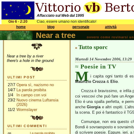
Affacciato sul Web dal 1995
Gio 6 - 2:20
Ciao, essere umano non identificato!
home
blog
personale
attività
Near a tree
ovvero come rovinarsi una 
Tutto sporc
«
Near a tree by a river
Martedì 14 Novembre 2006, 13:29
there's a hole in the ground
Poesie in TV
M
i capita ogni tanto di e
ULTIMI POST
Maurizio Crozza
&
Elio
.
27/7
Opera sì, nazismo no
14/7
La parola proibita
Crozza è bravissimo, e infila p
1/4
In campo con voi
coi vescovi che può fare un Angelus 
23/2
Nuovo cinema Luftansia
Elio è una spalla perfetta, e perm
(2026)
anche
Giorgia
e altri ospiti. L’al
11/2
Wormslayer
la scena. E poi è fantastico il T
Comunque, non era questo che
ULTIMI COMMENTI
Bondi è sovraesposto e sovraimita
di scrivere poesie. Eppure, ieri, 
gs
La parola proibita