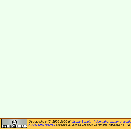
Questo sito è (C) 1995-2026 di
Vittorio Bertola
-
Informativa privacy e cooki
Alcuni diritti riservati
secondo la licenza Creative Commons Attribuzione - No