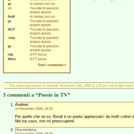
gs
In campo con voi
vb
Tra tutte le passioni,
proprio questa
finelli
In campo con voi
gs
Tra tutte le passioni,
proprio questa
MCP
Tra tutte le passioni,
proprio questa
.mau.
Tra tutte le passioni,
proprio questa
gs
Tra tutte le passioni,
proprio questa
mfp
GTT horror
Mirko
GTT horror
Tutti i commenti
»
This entry was posted on martedì, Novembre 14th, 2006 at 1:29 pm, and is filed unde
3 commenti a “Poesie in TV”
Andrew
:
14 Novembre 2006, 14:20
Per quello che ne so, Bondi è un poeta ‘apprezzato’ da molti cultori de
Nel tuo caso, non mi preoccuperei.
Desmentera
:
16 Novembre 2006, 09:46