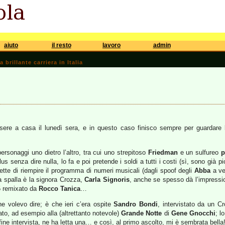
aiuto
il resto
lavoro
admin
brillante carriera in Italia
ssere a casa il lunedì sera, e in questo caso finisco sempre per guardare 
ersonaggi uno dietro l’altro, tra cui uno strepitoso
Friedman
e un sulfureo
p
senza dire nulla, lo fa e poi pretende i soldi a tutti i costi (sì, sono già piovuti
ette di riempire il programma di numeri musicali (dagli spoof degli
Abba
a ve
tra spalla è la signora Crozza,
Carla Signoris
, anche se spesso dà l’impressi
G5 remixato da
Rocco Tanica
…
 volevo dire; è che ieri c’era ospite
Sandro Bondi
, intervistato da un C
to, ad esempio alla (altrettanto notevole)
Grande Notte
di
Gene Gnocchi
; l
a fine intervista, ne ha letta una… e così, al primo ascolto, mi è sembrata bel