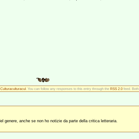
r
Culturaculturacul
. You can follow any responses to this entry through the
RSS 2.0
feed. Both
l genere, anche se non ho notizie da parte della critica letteraria.