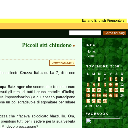
Italiano
English
Piemonteis
Piccoli siti chiudono
INFO
»
:Home:
:About:
Culturaculturacul
NOVEMBRE 2006
l’eccellente
Crozza Italia
su
La 7
, di e con
L
M
M
G
V
S
D
1
2
3
4
5
6
7
8
9
10
11
12
apa Ratzinger
che scommette trecento euro
13
14
15
16
17
18
19
 gli strali di tutti i gruppi cattolici d’Italia).
20
21
22
23
24
25
26
re improvvisazioni) a cui spesso partecipano
27
28
29
30
one un po’ sgradevole di sgomitare per rubare
« Ott
Dic »
FACEBOOK
rozza che rifaceva spiccicato
Marzullo
. Ora,
o prendono tutti per il sedere per la sua velleità
la! Mi devo preoccupare?