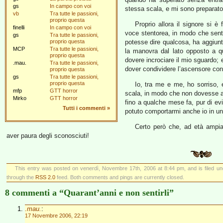
gs
In campo con voi
stessa scala, e mi sono preparato q
vb
Tra tutte le passioni,
proprio questa
Proprio allora il signore si è
finelli
In campo con voi
voce stentorea, in modo che sent
gs
Tra tutte le passioni,
proprio questa
potesse dire qualcosa, ha aggiun
MCP
Tra tutte le passioni,
la manovra dal lato opposto a q
proprio questa
dovere incrociare il mio sguardo; e
.mau.
Tra tutte le passioni,
dover condividere l’ascensore con
proprio questa
gs
Tra tutte le passioni,
proprio questa
Io, tra me e me, ho sorriso, e
mfp
GTT horror
scala, in modo che non dovesse a
Mirko
GTT horror
fino a qualche mese fa, pur di evi
Tutti i commenti
»
potuto comportarmi anche io in u
Certo però che, ad età ampia
aver paura degli sconosciuti!
This entry was posted on venerdì, Novembre 17th, 2006 at 8:44 pm, and is filed u
through the
RSS 2.0
feed. Both comments and pings are currently closed.
8 commenti a “Quarant’anni e non sentirli”
.mau.
:
17 Novembre 2006, 22:19