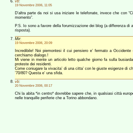
vb
:
19 Novembre 2006, 11:05
D’altra parte da noi si usa iniziare le telefonate, invece che con “
momento”.
P.S. Io sono a favore della forumizzazione dei blog (a differenza di altr
risposta).
Mir
:
19 Novembre 2006, 20:09
Incredibile! Noi piemontesi il cui pensiero e’ fermato a Occidente
cerchiamo dialogo.!
Mi viene in mente un articolo letto qualche giorno fa sulla busiarda
proteste dei residenti.
Come coniugare la vivacita’ di una citta’ con le giuste esigenze di chi
’70/80? Questa e’ una sfida.
vb
:
20 Novembre 2006, 00:17
Chi la abita *in centro* dovrebbe sapere che, in qualsiasi città europ
nelle tranquille periferie che a Torino abbondano.