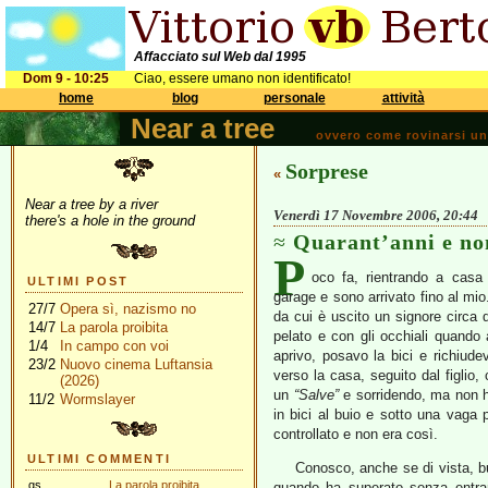
Affacciato sul Web dal 1995
Dom 9 - 10:25
Ciao, essere umano non identificato!
home
blog
personale
attività
Near a tree
ovvero come rovinarsi una 
Sorprese
«
Near a tree by a river
Venerdì 17 Novembre 2006, 20:44
there's a hole in the ground
Quarant’anni e non
P
oco fa, rientrando a casa 
ULTIMI POST
garage e sono arrivato fino al mio
27/7
Opera sì, nazismo no
da cui è uscito un signore circa 
14/7
La parola proibita
pelato e con gli occhiali quando a
1/4
In campo con voi
aprivo, posavo la bici e richiude
23/2
Nuovo cinema Luftansia
verso la casa, seguito dal figlio
(2026)
un
“Salve”
e sorridendo, ma non h
11/2
Wormslayer
in bici al buio e sotto una vaga 
controllato e non era così.
ULTIMI COMMENTI
Conosco, anche se di vista, bu
gs
La parola proibita
quando ha superato senza entrar