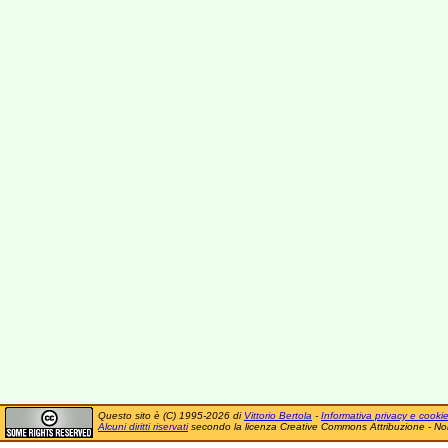
Questo sito è (C) 1995-2026 di
Vittorio Bertola
-
Informativa privacy e cooki
Alcuni diritti riservati
secondo la licenza Creative Commons Attribuzione - No