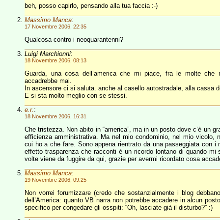
beh, posso capirlo, pensando alla tua faccia :-)
Massimo Manca
:
17 Novembre 2006, 22:35
Qualcosa contro i neoquarantenni?
Luigi Marchionni
:
18 Novembre 2006, 08:13
Guarda, una cosa dell’america che mi piace, fra le molte che 
accadrebbe mai.
In ascensore ci si saluta. anche al casello autostradale, alla cassa 
E si sta molto meglio con se stessi.
e.r.
:
18 Novembre 2006, 16:31
Che tristezza. Non abito in “america”, ma in un posto dove c’è un gra
efficienza amministrativa. Ma nel mio condominio, nel mio vicolo, nel
cui ho a che fare. Sono appena rientrato da una passeggiata con i mi
effetto trasparenza che racconti è un ricordo lontano di quando mi
volte viene da fuggire da qui, grazie per avermi ricordato cosa accad
Massimo Manca
:
19 Novembre 2006, 09:25
Non vorrei forumizzare (credo che sostanzialmente i blog debba
dell’America: quanto VB narra non potrebbe accadere in alcun posto i
specifico per congedare gli osspiti: “Oh, lasciate già il disturbo?” :)