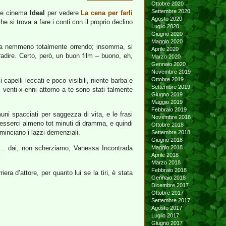
Ottobre 2020
Settembre 2020
ere cinema
Ideal
per vedere
La cena per farli
Agosto 2020
he si trova a fare i conti con il proprio declino
Luglio 2020
Giugno 2020
Maggio 2020
 era nemmeno totalmente orrendo; insomma, si
Aprile 2020
gradire. Certo, però, un buon film – buono, eh,
Marzo 2020
Gennaio 2020
Novembre 2019
Ottobre 2019
 i capelli leccati e poco visibili, niente barba e
Settembre 2019
 i venti-x-enni attorno a te sono stati talmente
Giugno 2019
Maggio 2019
Febbraio 2019
muni spacciati per saggezza di vita, e le frasi
Novembre 2018
esserci almeno tot minuti di dramma, e quindi
Ottobre 2018
ominciano i lazzi demenziali.
Settembre 2018
Giugno 2018
… dai, non scherziamo, Vanessa Incontrada
Maggio 2018
Aprile 2018
Marzo 2018
Febbraio 2018
a d’attore, per quanto lui se la tiri, è stata
Gennaio 2018
Dicembre 2017
Ottobre 2017
Settembre 2017
Agosto 2017
Luglio 2017
Giugno 2017