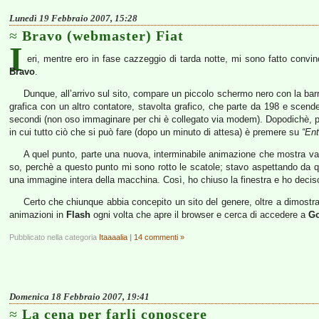
Lunedì 19 Febbraio 2007, 15:28
Bravo (webmaster) Fiat
I
eri, mentre ero in fase cazzeggio di tarda notte, mi sono fatto convi
Bravo
.
Dunque, all’arrivo sul sito, compare un piccolo schermo nero con la ba
grafica con un altro contatore, stavolta grafico, che parte da 198 e scende
secondi (non oso immaginare per chi è collegato via modem). Dopodichè, pa
in cui tutto ciò che si può fare (dopo un minuto di attesa) è premere su
“Ent
A quel punto, parte una nuova, interminabile animazione che mostra var
so, perchè a questo punto mi sono rotto le scatole; stavo aspettando da 
una immagine intera della macchina. Così, ho chiuso la finestra e ho dec
Certo che chiunque abbia concepito un sito del genere, oltre a dimos
animazioni in
Flash
ogni volta che apre il browser e cerca di accedere a
Go
Pubblicato nella categoria
Itaaaalia
|
14 commenti »
Domenica 18 Febbraio 2007, 19:41
La cena per farli conoscere