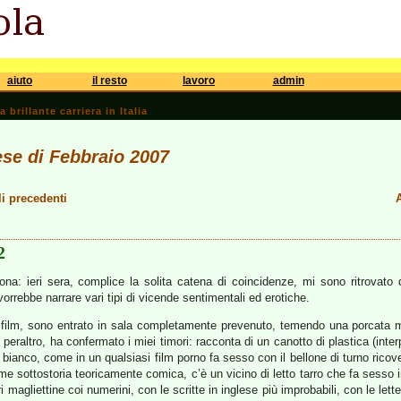
aiuto
il resto
lavoro
admin
brillante carriera in Italia
ese di Febbraio 2007
li precedenti
A
2
ona: ieri sera, complice la solita catena di coincidenze, mi sono ritrovat
vorrebbe narrare vari tipi di vicende sentimentali ed erotiche.
 film, sono entrato in sala completamente prevenuto, temendo una porcata mi
i, peraltro, ha confermato i miei timori: racconta di un canotto di plastica (inte
e bianco, come in un qualsiasi film porno fa sesso con il bellone di turno ricov
e sottostoria teoricamente comica, c’è un vicino di letto tarro che fa sesso in
magliettine coi numerini, con le scritte in inglese più improbabili, con le lett