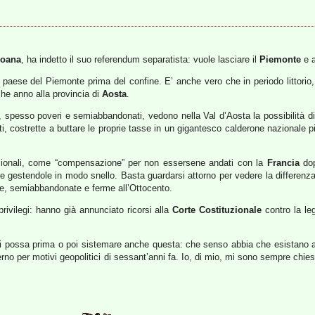
oana
, ha indetto il suo referendum separatista: vuole lasciare il
Piemonte
e a
 paese del Piemonte prima del confine. E’ anche vero che in periodo littorio, 
he anno alla provincia di
Aosta
.
spesso poveri e semiabbandonati, vedono nella Val d’Aosta la possibilità di s
enti, costrette a buttare le proprie tasse in un gigantesco calderone nazionale 
nazionali, come “compensazione” per non essersene andati con la
Francia
dop
, e gestendole in modo snello. Basta guardarsi attorno per vedere la differen
he, semiabbandonate e ferme all’Ottocento.
privilegi: hanno già annunciato ricorsi alla
Corte Costituzionale
contro la le
 non si possa prima o poi sistemare anche questa: che senso abbia che esistano
esterno per motivi geopolitici di sessant’anni fa. Io, di mio, mi sono sempre c