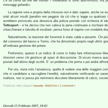
c’è un clima da fine del mondo: i moderatori si sono auto-rimossi, ma prim
messaggi goliardici.
La ragione vera e propria della chiusura non è dato sapere, anche se esis
stati alcuni insulti (peraltro non peggiori da ciò che si legge su qualsias
avrebbero provocato una denuncia alla polizia postale con richiesta di iden
Tuttosport
– e ha deciso che non valeva la pena continuare a rischiare de
chiacchierare e talvolta di insultare; pensa forse di riaprire con modalità 
Naturalmente, la reazione dei forumisti è stata calda e pesante. Chi più,
del consenso dal basso a Torino, che ha dimostrato proprio negli ultimi giorn
all’ordinata gestione del potere.
Perlomeno, questo è un indice di come in Italia fare informazione libera
ritorsioni verso chi gestisce gli spazi di discussione. Di sicuro manca qual
postati dall’ultimo degli iscritti. E’ un problema che prima o poi andrà affron
Per ora, resta solo l’amarezza, quella di vedere una delle maggiori com
che si candidano a raccogliere l’eredità, naturalmente verificando se saran
mafiose, non si possa più nemmeno discutere liberamente di calcio, società
Pubblicato nella categoria
Itaaaalia
,
VitaDaToro
|
2 commenti »
Giovedì 15 Febbraio 2007, 18:02