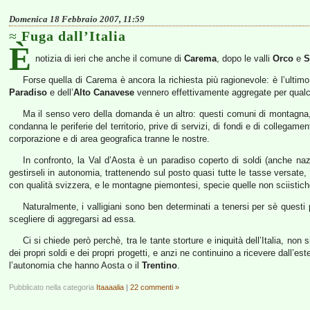
Domenica 18 Febbraio 2007, 11:59
Fuga dall’Italia
È
notizia di ieri che anche il comune di
Carema
, dopo le valli
Orco
e
S
Forse quella di Carema è ancora la richiesta più ragionevole: è l’ultimo
Paradiso
e dell’
Alto Canavese
vennero effettivamente aggregate per qualc
Ma il senso vero della domanda è un altro: questi comuni di montagna, 
condanna le periferie del territorio, prive di servizi, di fondi e di collegam
corporazione e di area geografica tranne le nostre.
In confronto, la Val d’Aosta è un paradiso coperto di soldi (anche 
gestirseli in autonomia, trattenendo sul posto quasi tutte le tasse versate
con qualità svizzera, e le montagne piemontesi, specie quelle non sciistic
Naturalmente, i valligiani sono ben determinati a tenersi per sè questi 
scegliere di aggregarsi ad essa.
Ci si chiede però perchè, tra le tante storture e iniquità dell’Italia,
dei propri soldi e dei propri progetti, e anzi ne continuino a ricevere dall’
l’autonomia che hanno Aosta o il
Trentino
.
Pubblicato nella categoria
Itaaaalia
|
22 commenti »