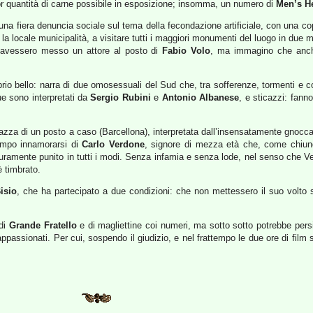
or quantità di carne possibile in esposizione; insomma, un numero di
Men’s H
una fiera denuncia sociale sul tema della fecondazione artificiale, con una co
n la locale municipalità, a visitare tutti i maggiori monumenti del luogo in due m
i avessero messo un attore al posto di
Fabio Volo
, ma immagino che anch
prio bello: narra di due omosessuali del Sud che, tra sofferenze, tormenti e c
ue sono interpretati da
Sergio Rubini
e
Antonio Albanese
, e sticazzi: fanno
azza di un posto a caso (Barcellona), interpretata dall’insensatamente gnocc
tempo innamorarsi di
Carlo Verdone
, signore di mezza età che, come chiunq
uramente punito in tutti i modi. Senza infamia e senza lode, nel senso che Verd
è timbrato.
isio
, che ha partecipato a due condizioni: che non mettessero il suo volto 
 di
Grande Fratello
e di magliettine coi numeri, ma sotto sotto potrebbe pers
 appassionati. Per cui, sospendo il giudizio, e nel frattempo le due ore di f