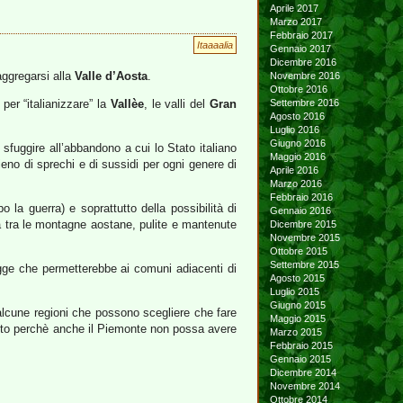
Aprile 2017
Marzo 2017
Febbraio 2017
Itaaaalia
Gennaio 2017
Dicembre 2016
ggregarsi alla
Valle d’Aosta
.
Novembre 2016
Ottobre 2016
per “italianizzare” la
Vallèe
, le valli del
Gran
Settembre 2016
Agosto 2016
Luglio 2016
Giugno 2016
fuggire all’abbandono a cui lo Stato italiano
Maggio 2016
pieno di sprechi e di sussidi per ogni genere di
Aprile 2016
Marzo 2016
Febbraio 2016
o la guerra) e soprattutto della possibilità di
Gennaio 2016
za tra le montagne aostane, pulite e mantenute
Dicembre 2015
Novembre 2015
Ottobre 2015
Settembre 2015
gge che permetterebbe ai comuni adiacenti di
Agosto 2015
Luglio 2015
Giugno 2015
 alcune regioni che possono scegliere che fare
Maggio 2015
hiesto perchè anche il Piemonte non possa avere
Marzo 2015
Febbraio 2015
Gennaio 2015
Dicembre 2014
Novembre 2014
Ottobre 2014