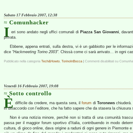
Sabato 17 Febbraio 2007, 12:38
Comunhacker
I
eri sono andato negli uffici comunali di
Piazza San Giovanni
, davant
privata.
Ebbene, appena entrati, sulla destra, vi è un gabbiotto per le informazi
dice
“Hackmeeting Torino 2003”
. Chissà come ci sarà arrivato… in ogni ca
Pubblicato nella categoria
Tech&Howto
,
TorinoInBocca
|
Commenti disabilitati
su Comunha
Venerdì 16 Febbraio 2007, 19:08
Sotto controllo
È
difficile da credere, ma questa sera, il
forum
di
Toronews
chiuderà. A
in disaccordo con l’editore, che ha fatto sapere che da stasera la chiusura s
Non è una notizia minore, perchè non si tratta di una comunità trascu
passa per il maggior forum sportivo d’Italia, contribuendo in modo determ
cultura, di gioco online, dava origine a raduni di ogni genere in Piemonte 