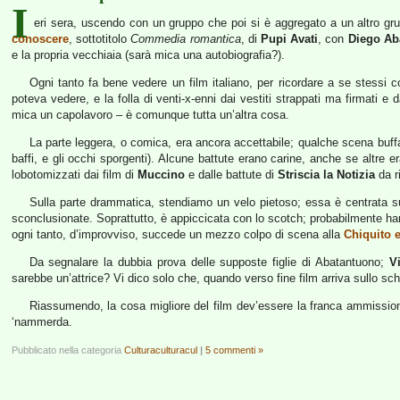
I
eri sera, uscendo con un gruppo che poi si è aggregato a un altro gr
conoscere
, sottotitolo
Commedia romantica
, di
Pupi Avati
, con
Diego Ab
e la propria vecchiaia (sarà mica una autobiografia?).
Ogni tanto fa bene vedere un film italiano, per ricordare a se stessi
poteva vedere, e la folla di venti-x-enni dai vestiti strappati ma firmati e
mica un capolavoro – è comunque tutta un’altra cosa.
La parte leggera, o comica, era ancora accettabile; qualche scena buf
baffi, e gli occhi sporgenti). Alcune battute erano carine, anche se altre er
lobotomizzati dai film di
Muccino
e dalle battute di
Striscia la Notizia
da ri
Sulla parte drammatica, stendiamo un velo pietoso; essa è centrata 
sconclusionate. Soprattutto, è appiccicata con lo scotch; probabilmente ha
ogni tanto, d’improvviso, succede un mezzo colpo di scena alla
Chiquito 
Da segnalare la dubbia prova delle supposte figlie di Abatantuono;
V
sarebbe un’attrice? Vi dico solo che, quando verso fine film arriva sullo s
Riassumendo, la cosa migliore del film dev’essere la franca ammissione 
‘nammerda.
Pubblicato nella categoria
Culturaculturacul
|
5 commenti »