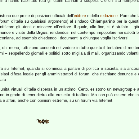
a hanno riabilitato tutti gli utenti bannati o sospesi. C’è chi sta riempiend
tono due prese di posizioni ufficiali dell’
editore
e della
redazione
. Pare che l
i forum d’Italia su qualsiasi argomento) al sindaco
Chiamparino
per la quest
tificare gli utenti e minacce all’editore. Il quale, alla fine, si è stufato –
nunce e visite della
Digos
, rendendosi nel contempo impopolare nei salotti buo
draconiane, ad esempio chiedendo i documenti a chiunque voglia iscriversi.
 chi meno, tutti sono concordi nel vedere in tutto questo il tentativo di mett
i – seppellendo giornali e politici sotto migliaia di mail, organizzando volanti
 su Internet, quando si comincia a parlare di politica e società, sia ancora mo
siasi difesa legale per gli amministratori di forum, che rischiano denunce e g
tato.
unità virtuali d’Italia dispersa in un attimo. Certo, esistono un newsgroup e
no in grado di tener dietro alla crescita di traffico. Ma non può essere che in
 e affari, anche con opinioni estreme, su un forum via Internet.