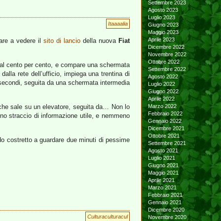
Settembre 2023
Agosto 2023
Luglio 2023
Itaaaalia
Giugno 2023
Maggio 2023
Aprile 2023
dare a vedere il
sito di lancio
della nuova
Fiat
Dicembre 2022
Novembre 2022
Ottobre 2022
a al cento per cento, e compare una schermata
Settembre 2022
lla rete dell’ufficio, impiega una trentina di
Agosto 2022
 secondi, seguita da una schermata intermedia
Luglio 2022
Giugno 2022
Aprile 2022
 che sale su un elevatore, seguita da… Non lo
Marzo 2022
Febbraio 2022
uno straccio di informazione utile, e nemmeno
Gennaio 2022
Dicembre 2021
Ottobre 2021
o costretto a guardare due minuti di pessime
Settembre 2021
Agosto 2021
Luglio 2021
Giugno 2021
Maggio 2021
Aprile 2021
Marzo 2021
Febbraio 2021
Gennaio 2021
Dicembre 2020
Culturaculturacul
Novembre 2020