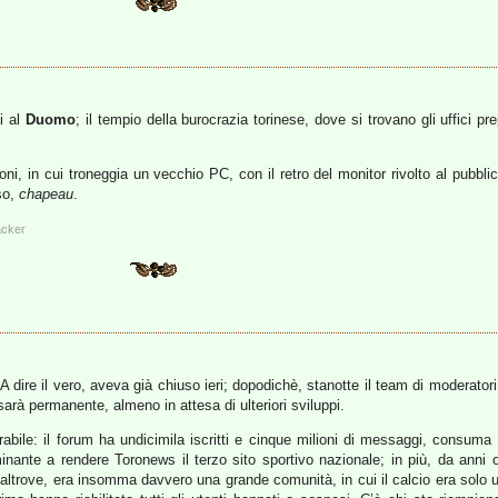
i al
Duomo
; il tempio della burocrazia torinese, dove si trovano gli uffici prepo
oni, in cui troneggia un vecchio PC, con il retro del monitor rivolto al pubbli
so,
chapeau
.
cker
 dire il vero, aveva già chiuso ieri; dopodichè, stanotte il team di moderatori (
arà permanente, almeno in attesa di ulteriori sviluppi.
rabile: il forum ha undicimila iscritti e cinque milioni di messaggi, consu
inante a rendere Toronews il terzo sito sportivo nazionale; in più, da anni 
e altrove, era insomma davvero una grande comunità, in cui il calcio era solo