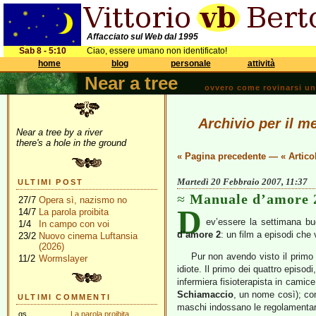
Affacciato sul Web dal 1995
Sab 8 - 5:10
Ciao, essere umano non identificato!
home
blog
personale
attività
Near a tree
ovvero come rovinarsi una 
Archivio per il m
Near a tree by a river
there's a hole in the ground
« Pagina precedente
—
« Artico
Martedì 20 Febbraio 2007, 11:37
ULTIMI POST
Manuale d’amore 
27/7
Opera sì, nazismo no
D
14/7
La parola proibita
ev’essere la settimana bu
1/4
In campo con voi
d’amore 2
: un film a episodi che 
23/2
Nuovo cinema Luftansia
(2026)
Pur non avendo visto il primo
11/2
Wormslayer
idiote. Il primo dei quattro episod
infermiera fisioterapista in camic
Schiamaccio
, un nome così); com
ULTIMI COMMENTI
maschi indossano le regolamentari 
gs
La parola proibita