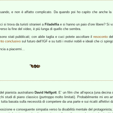
ituando, e non è affatto complicato. Da quando poi ho capito che anche la
i si trova da turisti stranieri a
Filadelfia
e si hanno un paio d’ore libere? Si va
rso la fine del video, è più lunga di quello che sembra.
sono stati pubblicati; con abile taglia e cuci potete ascoltare il
resoconto
del
nto conclusivo
sul futuro dell’IGF e su tutti i motivi nobili e ideali che ci spin
mincia a piacermi…
a del pianista australiano
David Helfgott
. E’ un film che all’epoca (una decina 
hi studi di piano classico (purtroppo molto limitati). Probabilmente mi ero anc
tta basata sulla necessità di competere da una parte e sui ricatti affettivi dal
posizione e conseguente simpatia verso la disabilità mentale del protagonista; 