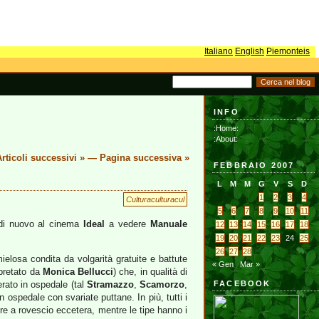
Italiano
English
Piemonteis
INFO
:Home:
:About:
rticoli successivi »
—
Pagina successiva »
FEBBRAIO 2007
L
M
M
G
V
S
D
1
2
3
4
Culturaculturacul
5
6
7
8
9
10
11
o di nuovo al cinema
Ideal
a vedere
Manuale
12
13
14
15
16
17
18
19
20
21
22
23
24
25
26
27
28
elosa condita da volgarità gratuite e battute
« Gen
Mar »
rpretato da
Monica Bellucci
) che, in qualità di
erato in ospedale (tal
Stramazzo
,
Scamorzo
,
FACEBOOK
 ospedale con svariate puttane. In più, tutti i
ere a rovescio eccetera, mentre le tipe hanno i