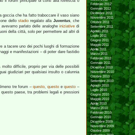
o il forum principale di conti alla rovescia o
Febbraio 2012
Gennaio 2012
Dicembre 2011
a goccia che ha fatto traboccare il vaso siano
Novembre 2011
ione dello
stadio
regalato alla
Juventus
, che
Ottobre 2011
 già avevamo parlato delle analoghe
iniziative
di
Settembre 2011
ni della città, solo per permettere ad altri di
Agosto 2011
Luglio 2011
Giugno 2011
Maggio 2011
ere a tacere uno dei pochi luoghi di formazione
Aprile 2011
naggi e manifestazioni – di poter dare fastidio
Marzo 2011
Febbraio 2011
Gennaio 2011
lto difficile, proprio per via delle possibili
Dicembre 2010
uai giudiziari per qualsiasi insulto o calunnia
Novembre 2010
Ottobre 2010
Settembre 2010
Agosto 2010
 almeno tre forum –
questo
,
questo
e
questo
–
Luglio 2010
 questo paese, tra problemi legali e pressioni
Giugno 2010
Maggio 2010
Aprile 2010
Marzo 2010
Febbraio 2010
Gennaio 2010
Dicembre 2009
Novembre 2009
Ottobre 2009