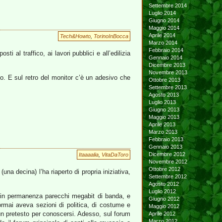
Settembre 2014
Luglio 2014
Giugno 2014
Maggio 2014
Aprile 2014
Tech&Howto
,
TorinoInBocca
Marzo 2014
Febbraio 2014
sti al traffico, ai lavori pubblici e all’edilizia
Gennaio 2014
Dicembre 2013
Novembre 2013
co. E sul retro del monitor c’è un adesivo che
Ottobre 2013
Settembre 2013
Agosto 2013
Luglio 2013
Giugno 2013
Maggio 2013
Aprile 2013
Marzo 2013
Febbraio 2013
Gennaio 2013
Dicembre 2012
Itaaaalia
,
VitaDaToro
Novembre 2012
Ottobre 2012
una decina) l’ha riaperto di propria iniziativa,
Settembre 2012
Agosto 2012
Luglio 2012
ma in permanenza parecchi megabit di banda, e
Giugno 2012
ormai aveva sezioni di politica, di costume e
Maggio 2012
 un pretesto per conoscersi. Adesso, sul forum
Aprile 2012
Marzo 2012