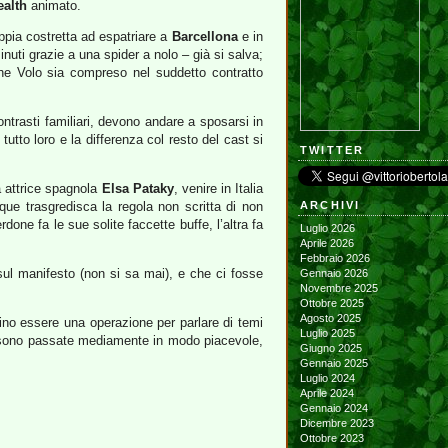
ealth
animato.
ppia costretta ad espatriare a
Barcellona
e in
inuti grazie a una spider a nolo – già si salva;
e Volo sia compreso nel suddetto contratto
ontrasti familiari, devono andare a sposarsi in
 tutto loro e la differenza col resto del cast si
TWITTER
a attrice spagnola
Elsa Pataky
, venire in Italia
ue trasgredisca la regola non scritta di non
ARCHIVI
one fa le sue solite faccette buffe, l’altra fa
Luglio 2026
Aprile 2026
Febbraio 2026
sul manifesto (non si sa mai), e che ci fosse
Gennaio 2026
Novembre 2025
Ottobre 2025
Agosto 2025
ino essere una operazione per parlare di temi
Luglio 2025
ilm sono passate mediamente in modo piacevole,
Giugno 2025
Gennaio 2025
Luglio 2024
Aprile 2024
Gennaio 2024
Dicembre 2023
Ottobre 2023