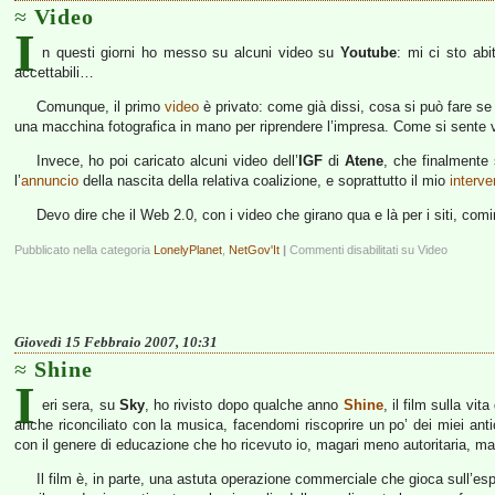
Video
I
n questi giorni ho messo su alcuni video su
Youtube
: mi ci sto ab
accettabili…
Comunque, il primo
video
è privato: come già dissi, cosa si può fare se c
una macchina fotografica in mano per riprendere l’impresa. Come si sente ve
Invece, ho poi caricato alcuni video dell’
IGF
di
Atene
, che finalmente 
l’
annuncio
della nascita della relativa coalizione, e soprattutto il mio
interve
Devo dire che il Web 2.0, con i video che girano qua e là per i siti, co
Pubblicato nella categoria
LonelyPlanet
,
NetGov'It
|
Commenti disabilitati
su Video
Giovedì 15 Febbraio 2007, 10:31
Shine
I
eri sera, su
Sky
, ho rivisto dopo qualche anno
Shine
, il film sulla vit
anche riconciliato con la musica, facendomi riscoprire un po’ dei miei antic
con il genere di educazione che ho ricevuto io, magari meno autoritaria, ma tu
Il film è, in parte, una astuta operazione commerciale che gioca sull’es