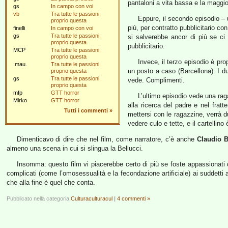
pantaloni a vita bassa e la maggi
gs
In campo con voi
vb
Tra tutte le passioni,
Eppure, il secondo episodio – 
proprio questa
più, per contratto pubblicitario co
finelli
In campo con voi
gs
Tra tutte le passioni,
si salverebbe ancor di più se c
proprio questa
pubblicitario.
MCP
Tra tutte le passioni,
proprio questa
Invece, il terzo episodio è pro
.mau.
Tra tutte le passioni,
un posto a caso (Barcellona). I d
proprio questa
gs
Tra tutte le passioni,
vede. Complimenti.
proprio questa
mfp
GTT horror
L’ultimo episodio vede una rag
Mirko
GTT horror
alla ricerca del padre e nel frat
Tutti i commenti
»
mettersi con le ragazzine, verrà d
vedere culo e tette, e il cartellino 
Dimenticavo di dire che nel film, come narratore, c’è anche
Claudio B
almeno una scena in cui si slingua la Bellucci.
Insomma: questo film vi piacerebbe certo di più se foste appassionati
complicati (come l’omosessualità e la fecondazione artificiale) ai suddetti
che alla fine è quel che conta.
Pubblicato nella categoria
Culturaculturacul
|
4 commenti »