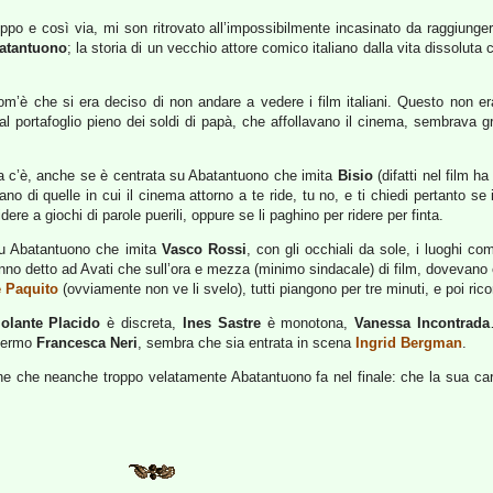
uppo e così via, mi son ritrovato all’impossibilmente incasinato da raggiung
atantuono
; la storia di un vecchio attore comico italiano dalla vita dissoluta c
 com’è che si era deciso di non andare a vedere i film italiani. Questo non
 dal portafoglio pieno dei soldi di papà, che affollavano il cinema, sembrava 
fa c’è, anche se è centrata su Abatantuono che imita
Bisio
(difatti nel film ha
ano di quelle in cui il cinema attorno a te ride, tu no, e ti chiedi pertanto se
dere a giochi di parole puerili, oppure se li paghino per ridere per finta.
su Abatantuono che imita
Vasco Rossi
, con gli occhiali da sole, i luoghi co
nno detto ad Avati che sull’ora e mezza (minimo sindacale) di film, dovevano 
e Paquito
(ovviamente non ve li svelo), tutti piangono per tre minuti, e poi ric
iolante Placido
è discreta,
Ines Sastre
è monotona,
Vanessa Incontrada
chermo
Francesca Neri
, sembra che sia entrata in scena
Ingrid Bergman
.
che neanche troppo velatamente Abatantuono fa nel finale: che la sua carrier