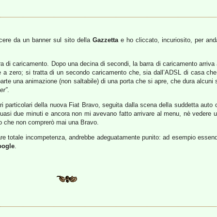
ncere da un banner sul sito della
Gazzetta
e ho cliccato, incuriosito, per an
rra di caricamento. Dopo una decina di secondi, la barra di caricamento arriv
 a zero; si tratta di un secondo caricamento che, sia dall’ADSL di casa che da
rte una animazione (non saltabile) di una porta che si apre, che dura alcuni
er”
.
i particolari della nuova Fiat Bravo, seguita dalla scena della suddetta auto
quasi due minuti e ancora non mi avevano fatto arrivare al menu, nè vedere 
iso che non comprerò mai una Bravo.
trare totale incompetenza, andrebbe adeguatamente punito: ad esempio essend
ogle
.