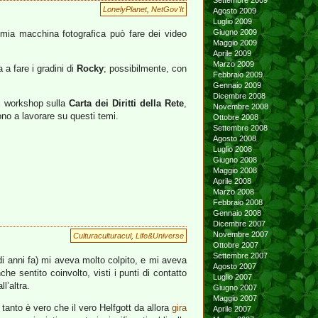
Settembre 2009
LonelyPlanet
,
NetGov'It
Agosto 2009
Luglio 2009
Giugno 2009
 mia macchina fotografica può fare dei video
Maggio 2009
Aprile 2009
Marzo 2009
 a fare i gradini di
Rocky
; possibilmente, con
Febbraio 2009
Gennaio 2009
Dicembre 2008
 workshop sulla
Carta dei Diritti della Rete
,
Novembre 2008
gono a lavorare su questi temi.
Ottobre 2008
Settembre 2008
Agosto 2008
Luglio 2008
Giugno 2008
Maggio 2008
Aprile 2008
Marzo 2008
Febbraio 2008
Gennaio 2008
Dicembre 2007
Novembre 2007
Culturaculturacul
,
Life&Universe
Ottobre 2007
Settembre 2007
di anni fa) mi aveva molto colpito, e mi aveva
Agosto 2007
he sentito coinvolto, visti i punti di contatto
Luglio 2007
l’altra.
Giugno 2007
Maggio 2007
tanto è vero che il vero Helfgott da allora
gira
Aprile 2007