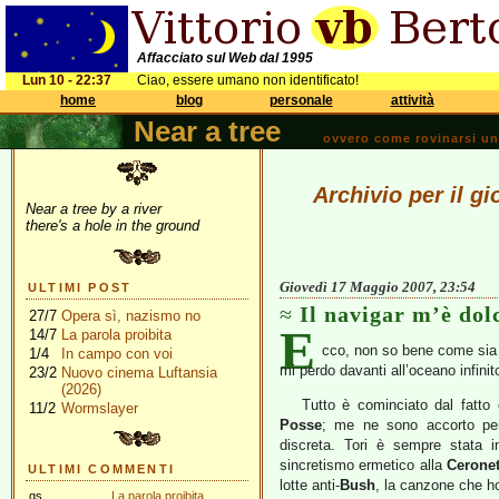
Affacciato sul Web dal 1995
Lun 10 - 22:37
Ciao, essere umano non identificato!
home
blog
personale
attività
Near a tree
ovvero come rovinarsi una 
Archivio per il g
Near a tree by a river
there's a hole in the ground
Giovedì 17 Maggio 2007, 23:54
ULTIMI POST
Il navigar m’è dol
27/7
Opera sì, nazismo no
E
14/7
La parola proibita
cco, non so bene come sia 
1/4
In campo con voi
mi perdo davanti all’oceano infinit
23/2
Nuovo cinema Luftansia
(2026)
Tutto è cominciato dal fatt
11/2
Wormslayer
Posse
; me ne sono accorto p
discreta. Tori è sempre stata i
sincretismo ermetico alla
Ceronet
ULTIMI COMMENTI
lotte anti-
Bush
, la canzone che h
gs
La parola proibita