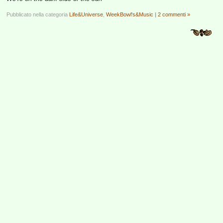
Pubblicato nella categoria
Life&Universe
,
WeekBowl's&Music
|
2 commenti »