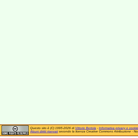
Questo sito è (C) 1995-2026 di
Vittorio Bertola
-
Informativa privacy e cooki
Alcuni diritti riservati
secondo la licenza Creative Commons Attribuzione - No