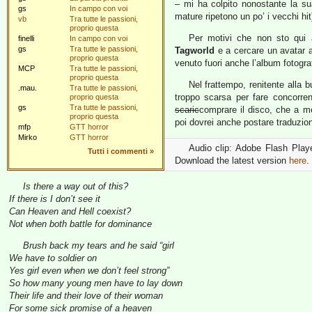
– mi ha colpito nonostante la 
gs
In campo con voi
mature ripetono un po’ i vecchi hit)
vb
Tra tutte le passioni,
proprio questa
Per motivi che non sto qui a
finelli
In campo con voi
gs
Tra tutte le passioni,
Tagworld
e a cercare un avatar 
proprio questa
venuto fuori anche l’album fotogra
MCP
Tra tutte le passioni,
proprio questa
Nel frattempo, renitente alla 
.mau.
Tra tutte le passioni,
troppo scarsa per fare concorre
proprio questa
gs
Tra tutte le passioni,
scaric
comprare il disco, che a me
proprio questa
poi dovrei anche postare traduzion
mfp
GTT horror
Mirko
GTT horror
Audio clip: Adobe Flash Player
Tutti i commenti
»
Download the latest version
here
.
Is there a way out of this?
If there is I don’t see it
Can Heaven and Hell coexist?
Not when both battle for dominance
Brush back my tears and he said “girl
We have to soldier on
Yes girl even when we don’t feel strong”
So how many young men have to lay down
Their life and their love of their woman
For some sick promise of a heaven