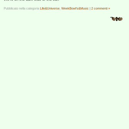
Pubblicato nella categoria
Life&Universe
,
WeekBowl's&Music
|
2 commenti »