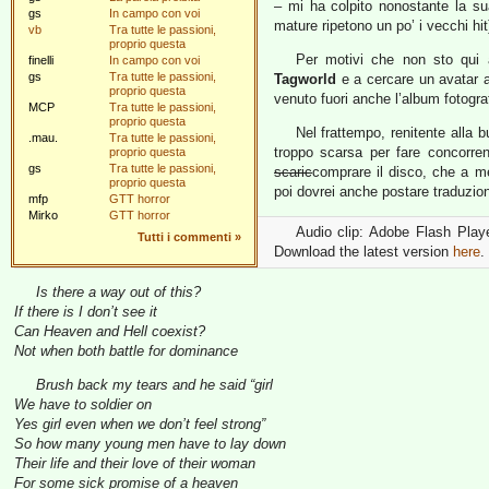
– mi ha colpito nonostante la 
gs
In campo con voi
mature ripetono un po’ i vecchi hit)
vb
Tra tutte le passioni,
proprio questa
Per motivi che non sto qui a
finelli
In campo con voi
gs
Tra tutte le passioni,
Tagworld
e a cercare un avatar 
proprio questa
venuto fuori anche l’album fotogra
MCP
Tra tutte le passioni,
proprio questa
Nel frattempo, renitente alla 
.mau.
Tra tutte le passioni,
troppo scarsa per fare concorre
proprio questa
gs
Tra tutte le passioni,
scaric
comprare il disco, che a me
proprio questa
poi dovrei anche postare traduzion
mfp
GTT horror
Mirko
GTT horror
Audio clip: Adobe Flash Player
Tutti i commenti
»
Download the latest version
here
.
Is there a way out of this?
If there is I don’t see it
Can Heaven and Hell coexist?
Not when both battle for dominance
Brush back my tears and he said “girl
We have to soldier on
Yes girl even when we don’t feel strong”
So how many young men have to lay down
Their life and their love of their woman
For some sick promise of a heaven