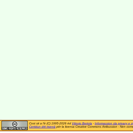
Cost sit a l'è (C) 1995-2026 ëd
Vittorio Bertola
-
Informassion sla privacy e si
Certidun drit riservà
për la licensa Creative Commons Atribussion - Nen comer