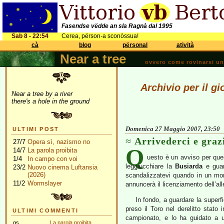
Fasendse vëdde an sla Ragnà dal 1995
Sab 8 - 22:54
Cerea, përson-a sconòssua!
cà
blog
përsonal
atività
Near a tree
ovvero come rovinarsi una 
Archivio per il g
Near a tree by a river
there's a hole in the ground
Domenica 27 Maggio 2007, 23:50
ULTIMI POST
Arrivederci e graz
27/7
Opera sì, nazismo no
Q
14/7
La parola proibita
uesto è un avviso per quei
1/4
In campo con voi
leggiucchiare la
Busiarda
e guar
23/2
Nuovo cinema Luftansia
(2026)
scandalizzatevi quando in un mo
11/2
Wormslayer
annuncerà il licenziamento dell’al
In fondo, a guardare la superfi
preso il Toro nel derelitto stato 
ULTIMI COMMENTI
campionato, e lo ha guidato a u
gs
La parola proibita