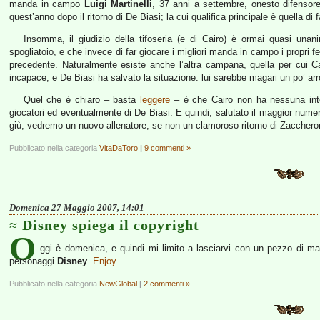
manda in campo
Luigi Martinelli
, 37 anni a settembre, onesto difensore
quest’anno dopo il ritorno di De Biasi; la cui qualifica principale è quella di 
Insomma, il giudizio della tifoseria (e di Cairo) è ormai quasi unan
spogliatoio, e che invece di far giocare i migliori manda in campo i propri fe
precedente. Naturalmente esiste anche l’altra campana, quella per cui C
incapace, e De Biasi ha salvato la situazione: lui sarebbe magari un po’ ar
Quel che è chiaro – basta
leggere
– è che Cairo non ha nessuna inten
giocatori ed eventualmente di De Biasi. E quindi, salutato il maggior numer
giù, vedremo un nuovo allenatore, se non un clamoroso ritorno di Zaccheron
Pubblicato nella categoria
VitaDaToro
|
9 commenti »
Domenica 27 Maggio 2007, 14:01
Disney spiega il copyright
O
ggi è domenica, e quindi mi limito a lasciarvi con un pezzo di magi
personaggi
Disney
.
Enjoy
.
Pubblicato nella categoria
NewGlobal
|
2 commenti »