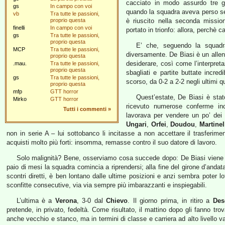
cacciato in modo assurdo tre gi
gs
In campo con voi
quando la squadra aveva perso sei
vb
Tra tutte le passioni,
proprio questa
è riuscito nella seconda mission
finelli
In campo con voi
portato in trionfo: allora, perchè c
gs
Tra tutte le passioni,
proprio questa
E’ che, seguendo la squadr
MCP
Tra tutte le passioni,
diversamente. De Biasi è un allen
proprio questa
desiderare, così come l’interpret
.mau.
Tra tutte le passioni,
proprio questa
sbagliati e partite buttate incre
gs
Tra tutte le passioni,
scorso, da 0-2 a 2-2 negli ultimi 
proprio questa
mfp
GTT horror
Quest’estate, De Biasi è stat
Mirko
GTT horror
ricevuto numerose conferme inc
Tutti i commenti
»
lavorava per vendere un po’ dei 
Ungari
,
Orfei
,
Doudou
,
Martinel
non in serie A – lui sottobanco li incitasse a non accettare il trasferime
acquisti molto più forti: insomma, remasse contro il suo datore di lavoro.
Solo malignità? Bene, osserviamo cosa succede dopo: De Biasi viene 
paio di mesi la squadra comincia a riprendersi; alla fine del girone d’andata
scontri diretti, è ben lontano dalle ultime posizioni e anzi sembra poter lo
sconfitte consecutive, via via sempre più imbarazzanti e inspiegabili.
L’ultima è a
Verona
, 3-0 dal
Chievo
. Il giorno prima, in ritiro a
Des
pretende, in privato, fedeltà. Come risultato, il mattino dopo gli fanno tro
anche vecchio e stanco, ma in termini di classe e carriera ad alto livello v