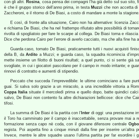
con gli altri.
Rosina
, cosa pensa dei compagni l’ha già detto sul suo sito, f
è che il gruppo storico dell’anno prima, in testa
Muzzi
che non accetta di 
Zaccheroni, e il ritorno di De Biasi, a costo di mandare a monte la stagione
E così, di fronte alla situazione, Cairo non ha alternative: licenzia Za
e richiama De Biasi, che ha nel frattempo rifiutato altre possibilità di torna
rivolta di spogliatoio per fare le scarpe al collega. De Biasi torna e rilasc
Dice che perdona Cairo per l’errore di averlo cacciato, ma che alla fine ha a
Guarda caso, tornato De Biasi, praticamente tutti i nuovi acquisti fini
della B, da
Ardito
a Muzzi; e guarda caso, la squadra ricomincia d’impro
mette insieme un filotto di buoni risultati; a quel punto, ci si sente già 
svogliate, in cui i giocatori pascolano per il campo in modo irritante; e gu
rinnovi di contratto e aumenti di stipendio.
Peccato che succeda l’imprevedibile: le ultime cominciano a fare punti
guai. Si salva solo grazie a un miracolo, a una incredibile vittoria a Roma
Coppa Italia
situate il mercoledì prima e quello dopo, batte quindici calci
salvo, De Biasi non contento fa altre dichiarazioni bellicose: dice che Cai
tifosi.
La summa di De Biasi è la partita con l’
Inter
di oggi: una prestazione irr
il Toro ha camminato per il campo è inaccettabile, senza provare mai a r
formazione senza capo nè coda, con il giovane difensore centrale
Ogbo
regista. Poi aspetta fino a cinque minuti dalla fine per inserire un’altr
Invece, mentre le altre squadre usano l’ultima partita per far esordire i 