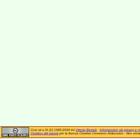
Cost sit a l'è (C) 1995-2026 ëd
Vittorio Bertola
-
Informassion sla privacy e si
Certidun drit riservà
për la licensa Creative Commons Atribussion - Nen comer