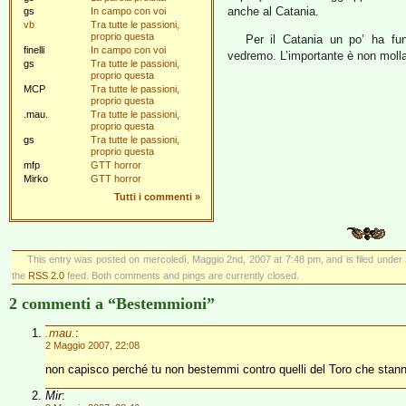
anche al Catania.
gs
In campo con voi
vb
Tra tutte le passioni,
proprio questa
Per il Catania un po’ ha fu
finelli
In campo con voi
vedremo. L’importante è non mollare m
gs
Tra tutte le passioni,
proprio questa
MCP
Tra tutte le passioni,
proprio questa
.mau.
Tra tutte le passioni,
proprio questa
gs
Tra tutte le passioni,
proprio questa
mfp
GTT horror
Mirko
GTT horror
Tutti i commenti
»
This entry was posted on mercoledì, Maggio 2nd, 2007 at 7:48 pm, and is filed under
the
RSS 2.0
feed. Both comments and pings are currently closed.
2 commenti a “Bestemmioni”
.mau.
:
2 Maggio 2007, 22:08
non capisco perché tu non bestemmi contro quelli del Toro che stann
Mir
: