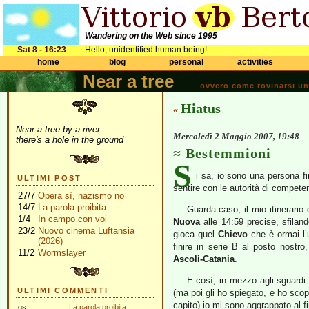
Wandering on the Web since 1995
Sat 8 - 16:23
Hello, unidentified human being!
home
blog
personal
activities
Near a tree
ovvero come rovinarsi una 
Hiatus
«
Near a tree by a river
Mercoledì 2 Maggio 2007, 19:48
there's a hole in the ground
Bestemmioni
S
i sa, io sono una persona fi
ULTIMI POST
sentire con le autorità di compete
27/7
Opera sì, nazismo no
14/7
La parola proibita
Guarda caso, il mio itinerario 
1/4
In campo con voi
Nuova
alle 14:59 precise, sfilan
23/2
Nuovo cinema Luftansia
gioca quel
Chievo
che è ormai l’
(2026)
finire in serie B al posto nostr
11/2
Wormslayer
Ascoli-Catania
.
E così,
in mezzo agli sguardi 
ULTIMI COMMENTI
(ma poi gli ho spiegato, e ho sc
capito) io mi sono aggrappato al fi
gs
La parola proibita