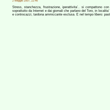
2 Maggio 2007, 22:46
Stress, stanchezza, frustrazione, iperattivita’.. si compattono con
soprattutto da Internet e dai giornali che parlano del Toro, in localita
e controcazzi, tardona ammiccante esclusa. E nel tempo libero: pasti