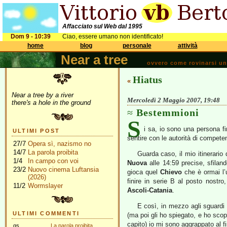
Affacciato sul Web dal 1995
Dom 9 - 10:39
Ciao, essere umano non identificato!
home
blog
personale
attività
Near a tree
ovvero come rovinarsi una 
Hiatus
«
Near a tree by a river
Mercoledì 2 Maggio 2007, 19:48
there's a hole in the ground
Bestemmioni
S
i sa, io sono una persona fi
ULTIMI POST
sentire con le autorità di compete
27/7
Opera sì, nazismo no
14/7
La parola proibita
Guarda caso, il mio itinerario 
1/4
In campo con voi
Nuova
alle 14:59 precise, sfilan
23/2
Nuovo cinema Luftansia
gioca quel
Chievo
che è ormai l’
(2026)
finire in serie B al posto nostr
11/2
Wormslayer
Ascoli-Catania
.
E così,
in mezzo agli sguardi 
ULTIMI COMMENTI
(ma poi gli ho spiegato, e ho sc
capito) io mi sono aggrappato al fi
gs
La parola proibita