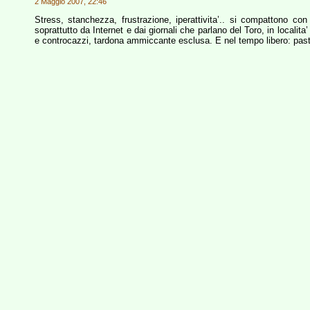
2 Maggio 2007, 22:46
Stress, stanchezza, frustrazione, iperattivita’.. si compattono con
soprattutto da Internet e dai giornali che parlano del Toro, in localita
e controcazzi, tardona ammiccante esclusa. E nel tempo libero: pasti