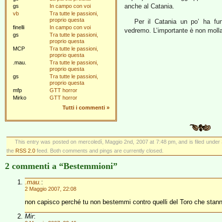
anche al Catania.
gs
In campo con voi
vb
Tra tutte le passioni,
proprio questa
Per il Catania un po’ ha fu
finelli
In campo con voi
vedremo. L’importante è non mollare m
gs
Tra tutte le passioni,
proprio questa
MCP
Tra tutte le passioni,
proprio questa
.mau.
Tra tutte le passioni,
proprio questa
gs
Tra tutte le passioni,
proprio questa
mfp
GTT horror
Mirko
GTT horror
Tutti i commenti
»
This entry was posted on mercoledì, Maggio 2nd, 2007 at 7:48 pm, and is filed under
the
RSS 2.0
feed. Both comments and pings are currently closed.
2 commenti a “Bestemmioni”
.mau.
:
2 Maggio 2007, 22:08
non capisco perché tu non bestemmi contro quelli del Toro che stann
Mir
: