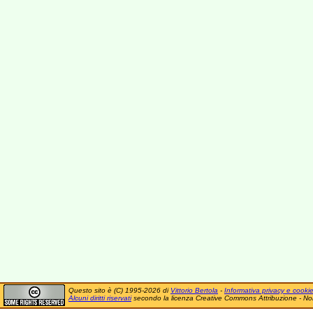
Questo sito è (C) 1995-2026 di
Vittorio Bertola
-
Informativa privacy e cooki
Alcuni diritti riservati
secondo la licenza Creative Commons Attribuzione - No