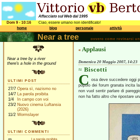
Affacciato sul Web dal 1995
Dom 9 - 10:16
Ciao, essere umano non identificato!
home
blog
personale
attività
Near a tree
ovvero come rovinarsi una 
Applausi
«
Near a tree by a river
Domenica 20 Maggio 2007, 14:23
there's a hole in the ground
Biscotti
C
osa deve succedere oggi po
ULTIMI POST
popolo dei forum granata incita l
27/7
Opera sì, nazismo no
non vuol sentir parlare di paregg
14/7
La parola proibita
non ha fatto altro che ripostare 
1/4
In campo con voi
23/2
Nuovo cinema Luftansia
(2026)
11/2
Wormslayer
ULTIMI COMMENTI
gs
La parola proibita