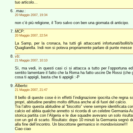
tuo articolo…
.mau.
:
20 Maggio 2007, 19:34
non c’è più religione, il Toro salvo con ben una giornata di anticipo.
MCP
:
20 Maggio 2007, 22:54
La Samp, per la cronaca, ha tutti gli attaccanti infortunati/bollit
Quagliarella. Indi non si poteva propriamente parlare di punte messe 
vb
:
21 Maggio 2007, 10:10
Sì, ma vedi, in questi casi ci si attacca a tutto per l’opportuna ed 
sentito lamentare il fatto che la Roma ha fatto uscire De Rossi (che 
cosa ti appigli, basta che ti appigli :-P
Alberto
:
21 Maggio 2007, 21:47
Il bello di queste cose è in effetti l’indignazione ipocrita che regna 
propri, abitudine peraltro molto diffusa anche al di fuori del calcio.
Tra l’altro questa abitudine al “biscotto” viene sempre identificata c
calcio ed abbia qualche annetto si ricorda di un celebre Germania-
storica partita con l’Algeria e le due squadre avevano un solo risulta
con un gol di scarto. Risultato: dopo 10 minuti la Germania segnò do
alla fine dell’incontro. Un biscottone germanico in mondovisione!!!
Ciao ciao