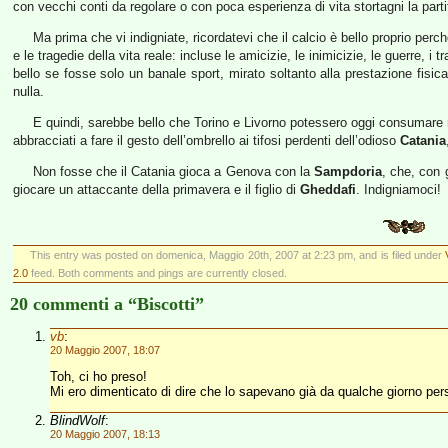
con vecchi conti da regolare o con poca esperienza di vita stortagni la partit
Ma prima che vi indigniate, ricordatevi che il calcio è bello proprio pe
e le tragedie della vita reale: incluse le amicizie, le inimicizie, le guerre,
bello se fosse solo un banale sport, mirato soltanto alla prestazione fisic
nulla.
E quindi, sarebbe bello che Torino e Livorno potessero oggi consumare m
abbracciati a fare il gesto dell’ombrello ai tifosi perdenti dell’odioso
Catania
Non fosse che il Catania gioca a Genova con la
Sampdoria
, che, con g
giocare un attaccante della primavera e il figlio di
Gheddafi
. Indigniamoci!
This entry was posted on domenica, Maggio 20th, 2007 at 2:23 pm, and is filed under
2.0
feed. Both comments and pings are currently closed.
20 commenti a “Biscotti”
vb
:
20 Maggio 2007, 18:07
Toh, ci ho preso!
Mi ero dimenticato di dire che lo sapevano già da qualche giorno pe
BlindWolf
:
20 Maggio 2007, 18:13