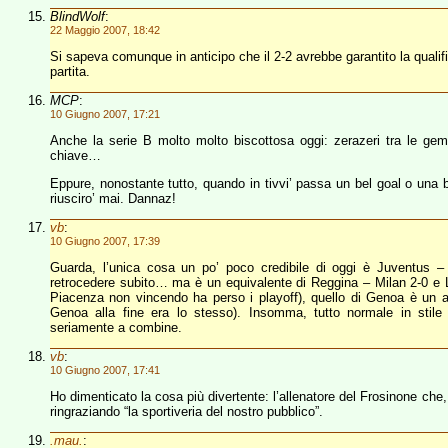
BlindWolf
:
22 Maggio 2007, 18:42
Si sapeva comunque in anticipo che il 2-2 avrebbe garantito la quali
partita.
MCP
:
10 Giugno 2007, 17:21
Anche la serie B molto molto biscottosa oggi: zerazeri tra le gemel
chiave…
Eppure, nonostante tutto, quando in tivvi’ passa un bel goal o una 
riusciro’ mai. Dannaz!
vb
:
10 Giugno 2007, 17:39
Guarda, l’unica cosa un po’ poco credibile di oggi è Juventus
retrocedere subito… ma è un equivalente di Reggina – Milan 2-0 e La
Piacenza non vincendo ha perso i playoff), quello di Genoa è un alt
Genoa alla fine era lo stesso). Insomma, tutto normale in stile
seriamente a combine.
vb
:
10 Giugno 2007, 17:41
Ho dimenticato la cosa più divertente: l’allenatore del Frosinone ch
ringraziando “la sportiveria del nostro pubblico”.
.mau.
: