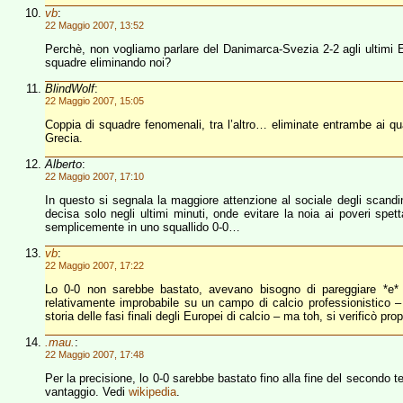
vb
:
22 Maggio 2007, 13:52
Perchè, non vogliamo parlare del Danimarca-Svezia 2-2 agli ultimi Eu
squadre eliminando noi?
BlindWolf
:
22 Maggio 2007, 15:05
Coppia di squadre fenomenali, tra l’altro… eliminate entrambe ai quar
Grecia.
Alberto
:
22 Maggio 2007, 17:10
In questo si segnala la maggiore attenzione al sociale degli scan
decisa solo negli ultimi minuti, onde evitare la noia ai poveri spett
semplicemente in uno squallido 0-0…
vb
:
22 Maggio 2007, 17:22
Lo 0-0 non sarebbe bastato, avevano bisogno di pareggiare *e* 
relativamente improbabile su un campo di calcio professionistico – s
storia delle fasi finali degli Europei di calcio – ma toh, si verificò pr
.mau.
:
22 Maggio 2007, 17:48
Per la precisione, lo 0-0 sarebbe bastato fino alla fine del secondo t
vantaggio. Vedi
wikipedia
.