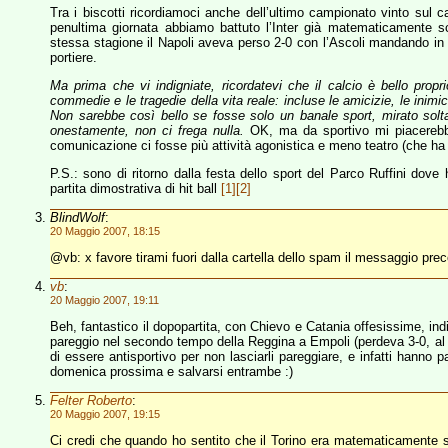
Tra i biscotti ricordiamoci anche dell’ultimo campionato vinto sul c
penultima giornata abbiamo battuto l’Inter già matematicamente s
stessa stagione il Napoli aveva perso 2-0 con l’Ascoli mandando i
portiere.
Ma prima che vi indigniate, ricordatevi che il calcio è bello pro
commedie e le tragedie della vita reale: incluse le amicizie, le inimic
Non sarebbe così bello se fosse solo un banale sport, mirato soltan
onestamente, non ci frega nulla.
OK, ma da sportivo mi piacerebbe
comunicazione ci fosse più attività agonistica e meno teatro (che ha 
P.S.: sono di ritorno dalla festa dello sport del Parco Ruffini dove
partita dimostrativa di hit ball
[1]
[2]
BlindWolf
:
20 Maggio 2007, 18:15
@vb: x favore tirami fuori dalla cartella dello spam il messaggio pr
vb
:
20 Maggio 2007, 19:11
Beh, fantastico il dopopartita, con Chievo e Catania offesissime, ind
pareggio nel secondo tempo della Reggina a Empoli (perdeva 3-0, al c
di essere antisportivo per non lasciarli pareggiare, e infatti hanno 
domenica prossima e salvarsi entrambe :)
Felter Roberto
:
20 Maggio 2007, 19:15
Ci credi che quando ho sentito che il Torino era matematicamente s