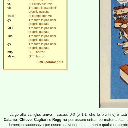
gs
In campo con voi
vb
Tra tutte le passioni,
proprio questa
finelli
In campo con voi
gs
Tra tutte le passioni,
proprio questa
MCP
Tra tutte le passioni,
proprio questa
.mau.
Tra tutte le passioni,
proprio questa
gs
Tra tutte le passioni,
proprio questa
mfp
GTT horror
Mirko
GTT horror
Tutti i commenti
»
Largo alla vaniglia, arriva il cacao: 0-0 (o 1-1, che fa più fine) e tut
Catania
,
Chievo
,
Cagliari
e
Reggina
per essere entrambe matematicament
la domenica successiva per essere salvi con praticamente qualsiasi combinazi