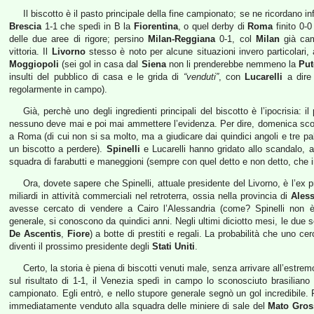
Il biscotto è il pasto principale della fine campionato; se ne ricordano 
Brescia
1-1 che spedì in B la
Fiorentina
, o quel derby di
Roma
finito 0-0
delle due aree di rigore; persino
Milan-Reggiana
0-1, col
Milan
già cam
vittoria. Il
Livorno
stesso è noto per alcune situazioni invero particolari
Moggiopoli
(sei gol in casa dal
Siena
non li prenderebbe nemmeno la
Put
insulti del pubblico di casa e le grida di
“venduti”
, con
Lucarelli
a dir
regolarmente in campo).
Già, perchè uno degli ingredienti principali del biscotto è l’ipocrisia: i
nessuno deve mai e poi mai ammettere l’evidenza. Per dire, domenica scorsa
a Roma (di cui non si sa molto, ma a giudicare dai quindici angoli e tre 
un biscotto a perdere).
Spinelli
e Lucarelli hanno gridato allo scandalo, a
squadra di farabutti e maneggioni (sempre con quel detto e non detto, che in 
Ora, dovete sapere che Spinelli, attuale presidente del Livorno, è l’ex 
miliardi in attività commerciali nel retroterra, ossia nella provincia di
Ales
avesse cercato di vendere a Cairo l’Alessandria (come? Spinelli non è m
generale, si conoscono da quindici anni. Negli ultimi diciotto mesi, le due 
De Ascentis
,
Fiore
) a botte di prestiti e regali. La probabilità che uno ce
diventi il prossimo presidente degli
Stati Uniti
.
Certo, la storia è piena di biscotti venuti male, senza arrivare all’estrem
sul risultato di 1-1, il Venezia spedì in campo lo sconosciuto brasiliano
campionato. Egli entrò, e nello stupore generale segnò un gol incredibile.
immediatamente venduto alla squadra delle miniere di sale del
Mato Gros