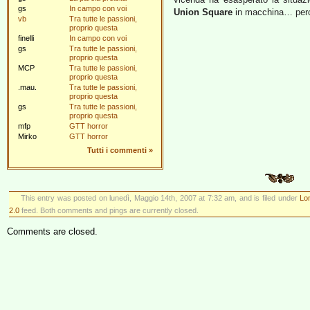
gs
In campo con voi
Union Square
in macchina… perchè
vb
Tra tutte le passioni,
proprio questa
finelli
In campo con voi
gs
Tra tutte le passioni,
proprio questa
MCP
Tra tutte le passioni,
proprio questa
.mau.
Tra tutte le passioni,
proprio questa
gs
Tra tutte le passioni,
proprio questa
mfp
GTT horror
Mirko
GTT horror
Tutti i commenti
»
This entry was posted on lunedì, Maggio 14th, 2007 at 7:32 am, and is filed under
Lo
2.0
feed. Both comments and pings are currently closed.
Comments are closed.