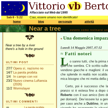
Affacciato sul Web dal 1995
Sab 8 - 5:22
Ciao, essere umano non identificato!
home
blog
personale
attività
Near a tree
ovvero come rovinarsi una 
Una domenica impazz
«
Near a tree by a river
Lunedì 14 Maggio 2007, 07:32
there's a hole in the ground
Fatti notori
L
o sanno tutti, che la prima 
ULTIMI POST
quel che sembra. C’è scritto sulle
27/7
Opera sì, nazismo no
vendono giacche e maglioni: il ve
14/7
La parola proibita
che splende in realtà non scalda
1/4
In campo con voi
mica bisogno che mi metta della 
23/2
Nuovo cinema Luftansia
(2026)
Certo, poi è successo che la 
11/2
Wormslayer
pranzo si è estesa fino a dopo 
Roberto
con il suo amico (loro 
per domani). Dev’essere lui a gene
ULTIMI COMMENTI
per caso anche a
Dublino
, in un
gs
La parola proibita
vicenda ha esasperato la situaz