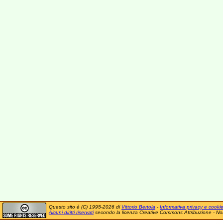
Questo sito è (C) 1995-2026 di
Vittorio Bertola
-
Informativa privacy e cooki
Alcuni diritti riservati
secondo la licenza Creative Commons Attribuzione - No