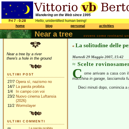
Wandering on the Web since 1995
Fri 7 - 0:28
Hello, unidentified human being!
home
blog
personal
activities
Near a tree
ovvero come rovinarsi una 
La solitudine delle pe
«
Near a tree by a river
Martedì 29 Maggio 2007, 15:42
there's a hole in the ground
Scelte rovinosamen
C
ome arrivare a casa con il
ULTIMI POST
macchina in garage, lasciamola fuo
27/7
Opera sì, nazismo no
14/7
La parola proibita
Dieci minuti dopo, comincia a 
1/4
In campo con voi
23/2
Nuovo cinema Luftansia
(2026)
11/2
Wormslayer
ULTIMI COMMENTI
gs
La parola proibita