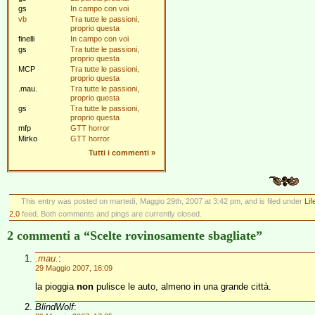
gs
In campo con voi
vb
Tra tutte le passioni,
proprio questa
finelli
In campo con voi
gs
Tra tutte le passioni,
proprio questa
MCP
Tra tutte le passioni,
proprio questa
.mau.
Tra tutte le passioni,
proprio questa
gs
Tra tutte le passioni,
proprio questa
mfp
GTT horror
Mirko
GTT horror
Tutti i commenti
»
This entry was posted on martedì, Maggio 29th, 2007 at 3:42 pm, and is filed under
Li
2.0
feed. Both comments and pings are currently closed.
2 commenti a “Scelte rovinosamente sbagliate”
.mau.
:
29 Maggio 2007, 16:09
la pioggia
non
pulisce le auto, almeno in una grande città.
BlindWolf
: