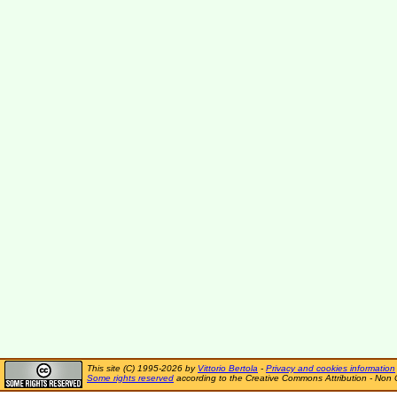
This site (C) 1995-2026 by
Vittorio Bertola
-
Privacy and cookies information
Some rights reserved
according to the Creative Commons Attribution - Non 