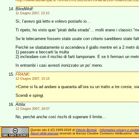
BlindWolf
:
11 Giugno 2007, 23:10
Sì, l’avevo già letto e volevo postarlo io…
Ti ripeto, ho visto quei “pirati della strada”… molti erano i classici 
Se le telecamere fossero state usate con criterio sarebbero state fat
Perchè se sbatatamente si accendeva il giallo mentre eri a 2 metri dal
1) passare e beccarti la multa
2) inchiodare con il rischio di farti tamponare. E se ti fermavi un metr
In entrambi i casi avresti ironizzato un po’ meno.
FRANK
:
12 Giugno 2007, 15:15
>Come si fa ad andare a quaranta all’ora su un tratto a tre corsie, si
Scendi e spingi.
Attila
:
12 Giugno 2007, 18:07
No, perchè anche così rischi di superare il limite…
Questo sito è (C) 1995-2026 di
Vittorio Bertola
-
Informativa privacy e cooki
Alcuni diritti riservati
secondo la licenza Creative Commons Attribuzione - No