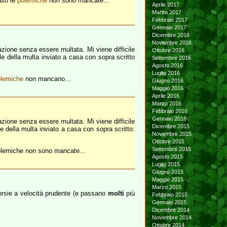
aso le
polemiche
non sono mancate…
Aprile 2017
Marzo 2017
Febbraio 2017
Gennaio 2017
Dicembre 2016
Novembre 2016
zione senza essere multata. Mi viene difficile
Ottobre 2016
 della multa inviato a casa con sopra scritto
Settembre 2016
Agosto 2016
Luglio 2016
olemiche
non mancano…
Giugno 2016
Maggio 2016
Aprile 2016
Marzo 2016
Febbraio 2016
Gennaio 2016
zione senza essere multata. Mi viene difficile
Dicembre 2015
della multa inviato a casa con sopra scritto:
Novembre 2015
Ottobre 2015
Settembre 2015
e polemiche non sono mancate…
Agosto 2015
Luglio 2015
Giugno 2015
Maggio 2015
Marzo 2015
 corsie a velocità prudente (e passano
molti
più
Febbraio 2015
Gennaio 2015
Dicembre 2014
Novembre 2014
Ottobre 2014