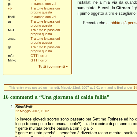
installati nella mia via da quan
gs
In campo con voi
aumentata. E così, la
Citroen
fig
vb
Tra tutte le passioni,
proprio questa
il primo oggetto a tiro e scagliarlo
finelli
In campo con voi
gs
Tra tutte le passioni,
Peccato che
ci abbia già pens
proprio questa
MCP
Tra tutte le passioni,
proprio questa
.mau.
Tra tutte le passioni,
proprio questa
gs
Tra tutte le passioni,
proprio questa
mfp
GTT horror
Mirko
GTT horror
Tutti i commenti
»
This entry was posted on martedì, Maggio 22nd, 2007 at 2:01 pm, and is filed under
Sti
16 commenti a “Una giornata di calda follia”
BlindWolf
:
22 Maggio 2007, 15:02
Io invece giovedì scorso sono passato per Settimo Torinese ed ho d
leggo troppo poco la cronaca locale?). Tra le
decine
di persone in pie
* gente multata perchè passava con il giallo
* gente multata perchè il semaforo è diventato rosso mentre, svolta