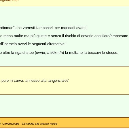
“medioman” che vorresti tamponarli per mandarli avanti!
te meno multe ma più giuste e senza il rischio di doverle annullare/rimborsare 
l’incrocio avevi le seguenti alternative:
o oltre la riga di stop (ovvio, a 50km/h) la multa te la beccavi lo stesso.
a pure in curva, annesso alla tangenziale?
e
n Commerciale - Condividi allo stesso modo