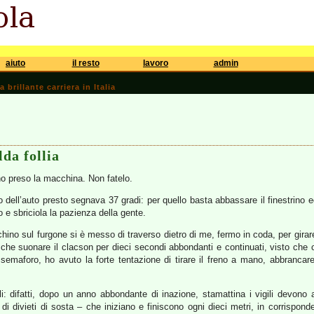
aiuto
il resto
lavoro
admin
brillante carriera in Italia
lda follia
ho preso la macchina. Non fatelo.
 dell’auto presto segnava 37 gradi: per quello basta abbassare il finestrino 
o e sbriciola la pazienza della gente.
ino sul furgone si è messo di traverso dietro di me, fermo in coda, per girar
che suonare il clacson per dieci secondi abbondanti e continuati, visto che c
 semaforo, ho avuto la forte tentazione di tirare il freno a mano, abbrancare
li: difatti, dopo un anno abbondante di inazione, stamattina i vigili devono
di divieti di sosta – che iniziano e finiscono ogni dieci metri, in corrispon