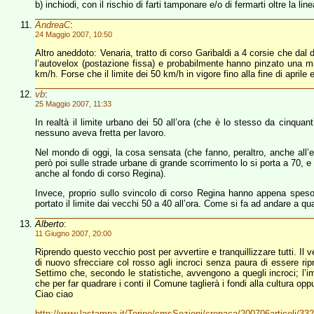
b) inchiodi, con il rischio di farti tamponare e/o di fermarti oltre la l
AndreaC
:
24 Maggio 2007, 10:50
Altro aneddoto: Venaria, tratto di corso Garibaldi a 4 corsie che dal 
l’autovelox (postazione fissa) e probabilmente hanno pinzato una m
km/h. Forse che il limite dei 50 km/h in vigore fino alla fine di aprile
vb
:
25 Maggio 2007, 11:33
In realtà il limite urbano dei 50 all’ora (che è lo stesso da cinquant
nessuno aveva fretta per lavoro.
Nel mondo di oggi, la cosa sensata (che fanno, peraltro, anche all’est
però poi sulle strade urbane di grande scorrimento lo si porta a 70, 
anche al fondo di corso Regina).
Invece, proprio sullo svincolo di corso Regina hanno appena speso mi
portato il limite dai vecchi 50 a 40 all’ora. Come si fa ad andare a qu
Alberto
:
11 Giugno 2007, 20:00
Riprendo questo vecchio post per avvertire e tranquillizzare tutti. Il 
di nuovo sfrecciare col rosso agli incroci senza paura di essere ri
Settimo che, secondo le statistiche, avvengono a quegli incroci; l’im
che per far quadrare i conti il Comune taglierà i fondi alla cultura
Ciao ciao
http://www.lastampa.it/Torino/cmsSezioni/cronaca/200706articoli/332