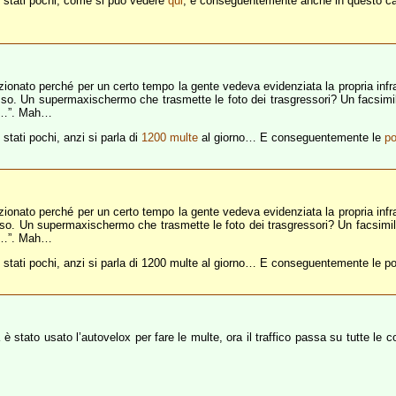
 stati pochi, come si può vedere
qui
, e conseguentemente anche in questo c
ionato perché per un certo tempo la gente vedeva evidenziata la propria infra
. Un supermaxischermo che trasmette le foto dei trasgressori? Un facsimile
mo…”. Mah…
tati pochi, anzi si parla di
1200 multe
al giorno… E conseguentemente le
p
ionato perché per un certo tempo la gente vedeva evidenziata la propria infra
. Un supermaxischermo che trasmette le foto dei trasgressori? Un facsimile 
mo…”. Mah…
o stati pochi, anzi si parla di 1200 multe al giorno… E conseguentemente l
è stato usato l’autovelox per fare le multe, ora il traffico passa su tutte le