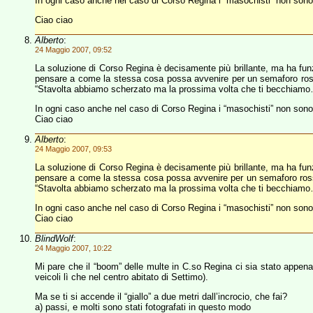
In ogni caso anche nel caso di Corso Regina i “masochisti” non sono
Ciao ciao
Alberto
:
24 Maggio 2007, 09:52
La soluzione di Corso Regina è decisamente più brillante, ma ha funz
pensare a come la stessa cosa possa avvenire per un semaforo rosso
“Stavolta abbiamo scherzato ma la prossima volta che ti becchia
In ogni caso anche nel caso di Corso Regina i “masochisti” non sono s
Ciao ciao
Alberto
:
24 Maggio 2007, 09:53
La soluzione di Corso Regina è decisamente più brillante, ma ha funz
pensare a come la stessa cosa possa avvenire per un semaforo rosso
“Stavolta abbiamo scherzato ma la prossima volta che ti becchia
In ogni caso anche nel caso di Corso Regina i “masochisti” non son
Ciao ciao
BlindWolf
:
24 Maggio 2007, 10:22
Mi pare che il “boom” delle multe in C.so Regina ci sia stato appena 
veicoli lì che nel centro abitato di Settimo).
Ma se ti si accende il “giallo” a due metri dall’incrocio, che fai?
a) passi, e molti sono stati fotografati in questo modo