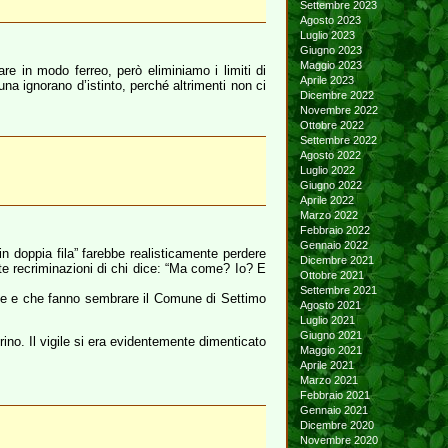
Settembre 2023
Agosto 2023
Luglio 2023
Giugno 2023
Maggio 2023
re in modo ferreo, però eliminiamo i limiti di
Aprile 2023
tuna ignorano d’istinto, perché altrimenti non ci
Dicembre 2022
Novembre 2022
Ottobre 2022
Settembre 2022
Agosto 2022
Luglio 2022
Giugno 2022
Aprile 2022
Marzo 2022
Febbraio 2022
Gennaio 2022
 in doppia fila” farebbe realisticamente perdere
Dicembre 2021
ste recriminazioni di chi dice: “Ma come? Io? E
Ottobre 2021
Settembre 2021
gole e che fanno sembrare il Comune di Settimo
Agosto 2021
Luglio 2021
Giugno 2021
rino. Il vigile si era evidentemente dimenticato
Maggio 2021
Aprile 2021
Marzo 2021
Febbraio 2021
Gennaio 2021
Dicembre 2020
Novembre 2020