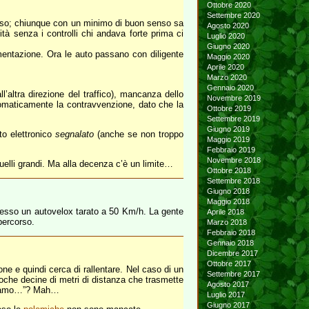
Ottobre 2020
Settembre 2020
coloso; chiunque con un minimo di buon senso sa
Agosto 2020
tà senza i controlli chi andava forte prima ci
Luglio 2020
Giugno 2020
imentazione. Ora le auto passano con diligente
Maggio 2020
Aprile 2020
Marzo 2020
Gennaio 2020
’altra direzione del traffico), mancanza dello
Novembre 2019
tomaticamente la contravvenzione, dato che la
Ottobre 2019
Settembre 2019
Giugno 2019
to elettronico
segnalato
(anche se non troppo
Maggio 2019
Febbraio 2019
Novembre 2018
quelli grandi. Ma alla decenza c’è un limite…
Ottobre 2018
Settembre 2018
Giugno 2018
Maggio 2018
 messo un autovelox tarato a 50 Km/h. La gente
Aprile 2018
percorso.
Marzo 2018
Febbraio 2018
Gennaio 2018
Dicembre 2017
Ottobre 2017
ne e quindi cerca di rallentare. Nel caso di un
Settembre 2017
che decine di metri di distanza che trasmette
Agosto 2017
cchiamo…”? Mah…
Luglio 2017
Giugno 2017