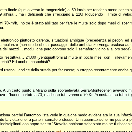
 tratto finale (quello verso la tangenziale) ai 50 km/h per renderlo meno peri
 all’ora… ma i deficienti che sfrecciano ai 120! Riducendo il limite di veloci
imi 70km/h, inoltre è stato abilitato per fare le multe solo dopo mesi di sper
ei.
ettronico piuttosto carente, situazioni ambigue (precedenza ai pedoni ed all
nza ambulanze (non credo che al passaggio delle ambulanze venga esclusa au
a dei mezzi… moduli che però coprono solo il semaforo vicino alla loro sede).
o restrittiva… 24000 (ventiquattromila) multe in pochi mesi con il rilevamen
teriati? Ed anche masochisti?
entri usano il codice della strada per far cassa; purtroppo recentemente anche 
tare. A un certo punto a Milano sulla sopraelevata Serra-Monteceneri avevano
ava. L’hanno portato a 70, e adesso tutti vanno a 70 Km/h costanti su tutto il 
ziona perché l’automobilista vede in qualche modo evidenziata la sua infrazio
e la violazione, a parte il semaforo stesso. Un supermaxischermo posto a po
gli indisciplinati con sopra scritto “Stavolta abbiamo scherzato ma se ti ribe