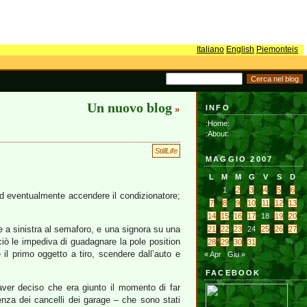
Italiano
English
Piemonteis
Un nuovo blog
INFO
»
:Home:
:About:
StillLife
MAGGIO 2007
L
M
M
G
V
S
D
1
2
3
4
5
6
ed eventualmente accendere il condizionatore;
7
8
9
10
11
12
13
14
15
16
17
18
19
20
e a sinistra al semaforo, e una signora su una
21
22
23
24
25
26
27
iò le impediva di guadagnare la pole position
28
29
30
31
 il primo oggetto a tiro, scendere dall’auto e
« Apr
Giu »
FACEBOOK
 aver deciso che era giunto il momento di far
denza dei cancelli dei garage – che sono stati