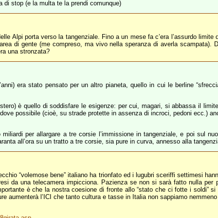
inea di stop (e la multa te la prendi comunque)
delle Alpi porta verso la tangenziale. Fino a un mese fa c’era l’assurdo limite 
area di gente (me compreso, ma vivo nella speranza di averla scampata). Da 
 era una stronzata?
’anni) era stato pensato per un altro pianeta, quello in cui le berline “sfrecc
ero) è quello di soddisfare le esigenze: per cui, magari, si abbassa il limite 
e dove possibile (cioè, su strade protette in assenza di incroci, pedoni ecc.) 
liardi per allargare a tre corsie l’immissione in tangenziale, e poi sul nuov
aranta all’ora su un tratto a tre corsie, sia pure in curva, annesso alla tangenz
vecchio “volemose bene” italiano ha trionfato ed i lugubri sceriffi settimesi ha
presi da una telecamera impicciona. Pazienza se non si sarà fatto nulla per 
portante è che la nostra coesione di fronte allo “stato che ci fotte i soldi” 
 oppure aumenterà l’ICI che tanto cultura e tasse in Italia non sappiamo nemme
8girata.asp