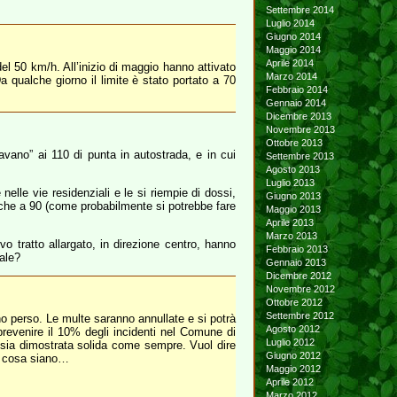
Settembre 2014
Luglio 2014
Giugno 2014
Maggio 2014
Aprile 2014
del 50 km/h. All’inizio di maggio hanno attivato
Marzo 2014
qualche giorno il limite è stato portato a 70
Febbraio 2014
Gennaio 2014
Dicembre 2013
Novembre 2013
Ottobre 2013
iavano” ai 110 di punta in autostrada, e in cui
Settembre 2013
Agosto 2013
Luglio 2013
nelle vie residenziali e le si riempie di dossi,
Giugno 2013
anche a 90 (come probabilmente si potrebbe fare
Maggio 2013
Aprile 2013
Marzo 2013
o tratto allargato, in direzione centro, hanno
Febbraio 2013
iale?
Gennaio 2013
Dicembre 2012
Novembre 2012
Ottobre 2012
Settembre 2012
nno perso. Le multe saranno annullate e si potrà
Agosto 2012
prevenire il 10% degli incidenti nel Comune di
Luglio 2012
si sia dimostrata solida come sempre. Vuol dire
Giugno 2012
no cosa siano…
Maggio 2012
Aprile 2012
Marzo 2012