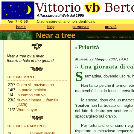
Affacciato sul Web dal 1995
Ven 7 - 0:56
Ciao, essere umano non identificato!
home
blog
personale
attività
Near a tree
ovvero come rovinarsi una 
Priorità
«
Near a tree by a river
Martedì 22 Maggio 2007, 14:01
there's a hole in the ground
Una giornata di ca
S
tamattina, dovendo uscire, 
ULTIMI POST
27/7
Opera sì, nazismo no
Non tanto perchè il termometro
14/7
La parola proibita
ma perchè il caldo fonde il cervell
1/4
In campo con voi
23/2
Nuovo cinema Luftansia
Io stesso, dopo che un marocch
(2026)
Ypsilon
non ha trovato di meglio 
11/2
Wormslayer
dal lato di destra per scattare al
spaccarglielo sul cranio.
Per fortuna che ci sono i vigi
ULTIMI COMMENTI
rispettare la minuziosa sequenza 
gs
La parola proibita