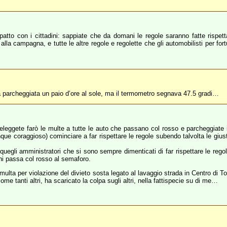
tto con i cittadini: sappiate che da domani le regole saranno fatte rispetta
o alla campagna, e tutte le altre regole e regolette che gli automobilisti per for
a parcheggiata un paio d’ore al sole, ma il termometro segnava 47.5 gradi…
 mi eleggete farò le multe a tutte le auto che passano col rosso e parcheggiate
que coraggioso) cominciare a far rispettare le regole subendo talvolta le giu
quegli amministratori che si sono sempre dimenticati di far rispettare le re
hi passa col rosso al semaforo.
multa per violazione del divieto sosta legato al lavaggio strada in Centro di To
ome tanti altri, ha scaricato la colpa sugli altri, nella fattispecie su di me…