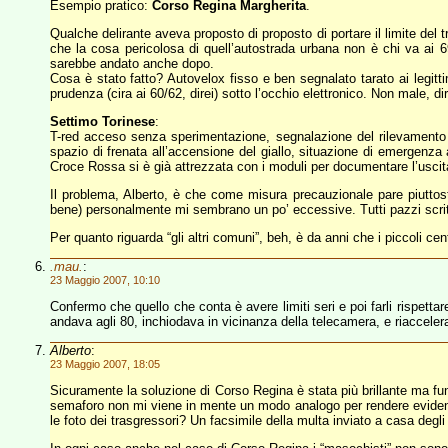
Esempio pratico:
Corso Regina Margherita
.
Qualche delirante aveva proposto di proposto di portare il limite del
che la cosa pericolosa di quell’autostrada urbana non è chi va ai 69
sarebbe andato anche dopo.
Cosa è stato fatto? Autovelox fisso e ben segnalato tarato ai legitt
prudenza (cira ai 60/62, direi) sotto l’occhio elettronico. Non male, dir
Settimo Torinese
:
T-red acceso senza sperimentazione, segnalazione del rilevamento el
spazio di frenata all’accensione del giallo, situazione di emerge
Croce Rossa si è già attrezzata con i moduli per documentare l’uscit
Il problema, Alberto, è che come misura precauzionale pare piuttost
bene) personalmente mi sembrano un po’ eccessive. Tutti pazzi scri
Per quanto riguarda “gli altri comuni”, beh, è da anni che i piccoli c
.mau.
:
23 Maggio 2007, 10:10
Confermo che quello che conta è avere limiti seri e poi farli rispet
andava agli 80, inchiodava in vicinanza della telecamera, e riacceler
Alberto
:
23 Maggio 2007, 18:05
Sicuramente la soluzione di Corso Regina è stata più brillante ma fun
semaforo non mi viene in mente un modo analogo per rendere evident
le foto dei trasgressori? Un facsimile della multa inviato a casa de