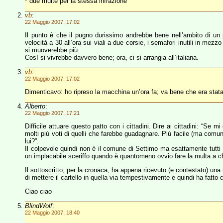
* due multe per la stessa infrazione
vb
:
22 Maggio 2007, 17:02
Il punto è che il pugno durissimo andrebbe bene nell’ambito di un pa
velocità a 30 all’ora sui viali a due corsie, i semafori inutili in mezz
si muoverebbe più.
Così si vivrebbe davvero bene; ora, ci si arrangia all’italiana.
vb
:
22 Maggio 2007, 17:02
Dimenticavo: ho ripreso la macchina un’ora fa; va bene che era stat
Alberto
:
22 Maggio 2007, 17:21
Difficile attuare questo patto con i cittadini. Dire ai cittadini: “Se
molti più voti di quelli che farebbe guadagnare. Più facile (ma comun
lui?”.
Il colpevole quindi non è il comune di Settimo ma esattamente tutti 
un implacabile sceriffo quando è quantomeno ovvio fare la multa a c
Il sottoscritto, per la cronaca, ha appena ricevuto (e contestato) una 
di mettere il cartello in quella via tempestivamente e quindi ha fatto c
Ciao ciao
BlindWolf
:
22 Maggio 2007, 18:40