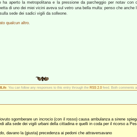
do ha aperto la metropolitana e la pressione da parcheggio per notav con c
hetta di uno dei miei vicini aveva sul vetro una bella multa: penso che anche l
 sulla sede dei sadici vigili da solleone.
ato qualcun altro
.
llLife
. You can follow any responses to this entry through the
RSS 2.0
feed. Both comments an
ovuto sgomberare un incrocio (con il rosso) causa ambulanza a sirene spiega
di alla sede dei vigili urbani della cittadina e quelli in coda per il ricorso a P
ndo, davano la (giusta) precedenza ai pedoni che attraversavano