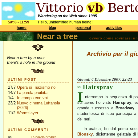
Wandering on the Web since 1995
Sat 8 - 11:59
Hello, unidentified human being!
home
blog
personal
activities
Near a tree
ovvero come rovinarsi una 
Archivio per il g
Near a tree by a river
there's a hole in the ground
Giovedì 6 Dicembre 2007, 22:23
ULTIMI POST
Hairspray
27/7
Opera sì, nazismo no
I
14/7
La parola proibita
nterrompo la sequenza di po
1/4
In campo con voi
sull’aereo ho visto
Hairspray
, e
23/2
Nuovo cinema Luftansia
(2026)
grande successo a
Broadway
.
11/2
Wormslayer
studentessa di liceo partecipa a
dei neri.
In pratica, fin dal primo se
ULTIMI COMMENTI
Blonsky
, diciottenne gelataia di
gs
La parola proibita