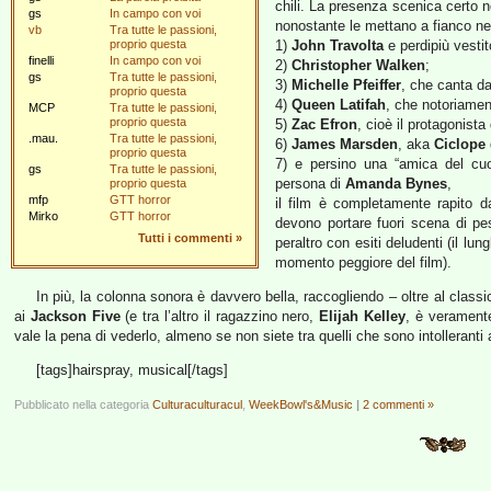
chili. La presenza scenica certo n
gs
In campo con voi
nonostante le mettano a fianco nel
vb
Tra tutte le passioni,
proprio questa
1)
John Travolta
e perdipiù vesti
finelli
In campo con voi
2)
Christopher Walken
;
gs
Tra tutte le passioni,
3)
Michelle Pfeiffer
, che canta d
proprio questa
4)
Queen Latifah
, che notoriame
MCP
Tra tutte le passioni,
proprio questa
5)
Zac Efron
, cioè il protagonista
.mau.
Tra tutte le passioni,
6)
James Marsden
, aka
Ciclope
proprio questa
7) e persino una “amica del cuo
gs
Tra tutte le passioni,
persona di
Amanda Bynes
,
proprio questa
mfp
GTT horror
il film è completamente rapito d
Mirko
GTT horror
devono portare fuori scena di pes
Tutti i commenti
»
peraltro con esiti deludenti (il lu
momento peggiore del film).
In più, la colonna sonora è davvero bella, raccogliendo – oltre al class
ai
Jackson Five
(e tra l’altro il ragazzino nero,
Elijah Kelley
, è verament
vale la pena di vederlo, almeno se non siete tra quelli che sono intolleranti 
[tags]hairspray, musical[/tags]
Pubblicato nella categoria
Culturaculturacul
,
WeekBowl's&Music
|
2 commenti »