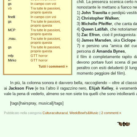
chili. La presenza scenica certo n
gs
In campo con voi
nonostante le mettano a fianco nel
vb
Tra tutte le passioni,
proprio questa
1)
John Travolta
e perdipiù vesti
finelli
In campo con voi
2)
Christopher Walken
;
gs
Tra tutte le passioni,
3)
Michelle Pfeiffer
, che canta d
proprio questa
4)
Queen Latifah
, che notoriame
MCP
Tra tutte le passioni,
proprio questa
5)
Zac Efron
, cioè il protagonista
.mau.
Tra tutte le passioni,
6)
James Marsden
, aka
Ciclope
proprio questa
7) e persino una “amica del cuo
gs
Tra tutte le passioni,
persona di
Amanda Bynes
,
proprio questa
mfp
GTT horror
il film è completamente rapito d
Mirko
GTT horror
devono portare fuori scena di pes
Tutti i commenti
»
peraltro con esiti deludenti (il lu
momento peggiore del film).
In più, la colonna sonora è davvero bella, raccogliendo – oltre al class
ai
Jackson Five
(e tra l’altro il ragazzino nero,
Elijah Kelley
, è verament
vale la pena di vederlo, almeno se non siete tra quelli che sono intolleranti 
[tags]hairspray, musical[/tags]
Pubblicato nella categoria
Culturaculturacul
,
WeekBowl's&Music
|
2 commenti »