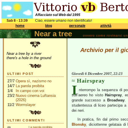
Affacciato sul Web dal 1995
Sab 8 - 13:39
Ciao, essere umano non identificato!
home
blog
personale
attività
Near a tree
ovvero come rovinarsi una 
Archivio per il g
Near a tree by a river
there's a hole in the ground
Giovedì 6 Dicembre 2007, 22:23
ULTIMI POST
Hairspray
27/7
Opera sì, nazismo no
I
14/7
La parola proibita
nterrompo la sequenza di po
1/4
In campo con voi
sull’aereo ho visto
Hairspray
, e
23/2
Nuovo cinema Luftansia
(2026)
grande successo a
Broadway
.
11/2
Wormslayer
studentessa di liceo partecipa a
dei neri.
In pratica, fin dal primo se
ULTIMI COMMENTI
Blonsky
, diciottenne gelataia di
gs
La parola proibita