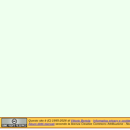
Questo sito è (C) 1995-2026 di
Vittorio Bertola
-
Informativa privacy e cooki
Alcuni diritti riservati
secondo la licenza Creative Commons Attribuzione - No