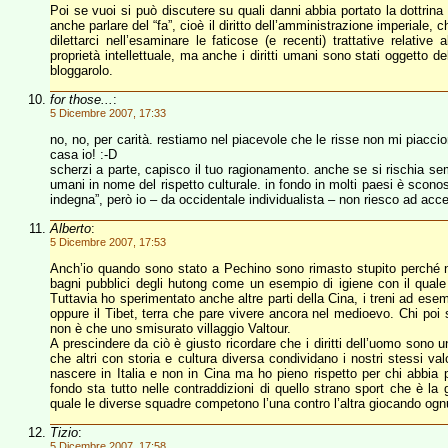
Poi se vuoi si può discutere su quali danni abbia portato la dottrin
anche parlare del “fa”, cioè il diritto dell’amministrazione imperiale,
dilettarci nell’esaminare le faticose (e recenti) trattative relativ
proprietà intellettuale, ma anche i diritti umani sono stati oggetto d
bloggarolo.
for those...
:
5 Dicembre 2007, 17:33
no, no, per carità. restiamo nel piacevole che le risse non mi piacci
casa io! :-D
scherzi a parte, capisco il tuo ragionamento. anche se si rischia sem
umani in nome del rispetto culturale. in fondo in molti paesi è sconos
indegna”, però io – da occidentale individualista – non riesco ad accet
Alberto
:
5 Dicembre 2007, 17:53
Anch’io quando sono stato a Pechino sono rimasto stupito perché no
bagni pubblici degli hutong come un esempio di igiene con il quale 
Tuttavia ho sperimentato anche altre parti della Cina, i treni ad esem
oppure il Tibet, terra che pare vivere ancora nel medioevo. Chi poi
non è che uno smisurato villaggio Valtour.
A prescindere da ciò è giusto ricordare che i diritti dell’uomo sono 
che altri con storia e cultura diversa condividano i nostri stessi val
nascere in Italia e non in Cina ma ho pieno rispetto per chi abbia pu
fondo sta tutto nelle contraddizioni di quello strano sport che è la 
quale le diverse squadre competono l’una contro l’altra giocando ognu
Tizio
:
5 Dicembre 2007, 17:58