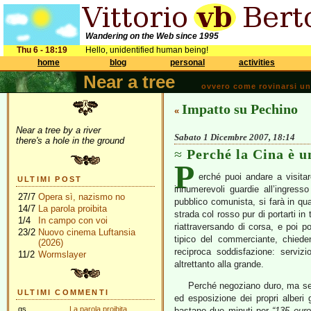
Wandering on the Web since 1995
Thu 6 - 18:19
Hello, unidentified human being!
home
blog
personal
activities
Near a tree
ovvero come rovinarsi una 
Impatto su Pechino
«
Near a tree by a river
Sabato 1 Dicembre 2007, 18:14
there's a hole in the ground
Perché la Cina è u
P
erché puoi andare a visitar
ULTIMI POST
innumerevoli guardie all’ingresso 
27/7
Opera sì, nazismo no
pubblico comunista, si farà in quat
14/7
La parola proibita
strada col rosso pur di portarti i
1/4
In campo con voi
riattraversando di corsa, e poi por
23/2
Nuovo cinema Luftansia
tipico del commerciante, chiede
(2026)
reciproca soddisfazione: serviz
11/2
Wormslayer
altrettanto alla grande.
Perché negoziano duro, ma sen
ULTIMI COMMENTI
ed esposizione dei propri alberi 
gs
La parola proibita
bastano due minuti per
“135 euro