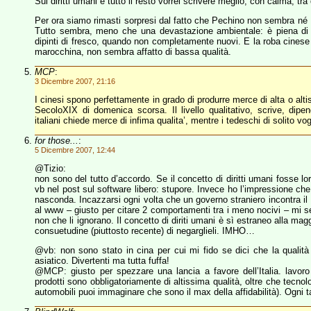
Sui diritti umani e tutto il resto vorrei scrivere meglio, con calma, tr
Per ora siamo rimasti sorpresi dal fatto che Pechino non sembra né
Tutto sembra, meno che una devastazione ambientale: è piena di verd
dipinti di fresco, quando non completamente nuovi. E la roba cinese 
marocchina, non sembra affatto di bassa qualità.
MCP
:
3 Dicembre 2007, 21:16
I cinesi spono perfettamente in grado di produrre merce di alta o alti
SecoloXIX di domenica scorsa. Il livello qualitativo, scrive, dip
italiani chiede merce di infima qualita’, mentre i tedeschi di solito vogl
for those...
:
5 Dicembre 2007, 12:44
@Tizio:
non sono del tutto d’accordo. Se il concetto di diritti umani fosse l
vb nel post sul software libero: stupore. Invece ho l’impressione che
nasconda. Incazzarsi ogni volta che un governo straniero incontra il 
al www – giusto per citare 2 comportamenti tra i meno nocivi – mi se
non che li ignorano. Il concetto di diriti umani è sì estraneo alla ma
consuetudine (piuttosto recente) di negarglieli. IMHO…
@vb: non sono stato in cina per cui mi fido se dici che la qualità 
asiatico. Divertenti ma tutta fuffa!
@MCP: giusto per spezzare una lancia a favore dell’Italia. lavoro
prodotti sono obbligatoriamente di altissima qualità, oltre che tecnol
automobili puoi immaginare che sono il max della affidabilità). Ogni t