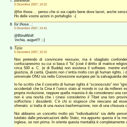
BlindWolf
:
5 Dicembre 2007, 14:31
@for those…: penso che si sia capito bene dove lavori, anche senza 
Ho delle vostre azioni in portafoglio :-(
for those...
:
5 Dicembre 2007, 14:41
@BlindWolf:
‘inchia, auguri!!! ;-)
Tizio
:
5 Dicembre 2007, 15:31
Non pretendo di convincere nessuno, ma è sbagliato confondere
confucianesimo su cui si basa il “fa” (cioè il diritto di matrice relig
circa 500 a. C. (e di Budda) non esisteva il software, mentre esi
giustizia, di carità. Questo non c’entra molto con gli human rights, i d
universale ONU sia nella Convezione europea per la salvaguardia dei d
Io ho scritto che il concetto di human rights è “sconosciuto” non “ign
occidentali che la Cina è l’unico stato al mondo in cui da millenni e
propria rivoluzione, neppure quella maoista è da considerarsi una ce
non è una novità che i cinesi considerino il Tibet una loro pr
soffochino i dissidenti. C’è chi si stupisce che riescano ad esse
sfrenato: si tratta di una nuova trasformazione, non di una chiusura c
Noi abbiamo un concetto molto più “individualista” sia delle person
tutelato dalle prevaricazioni dello Stato, ma appunto questa è la me
inglese, se non prima. In oriente questa mentalità è completamente a