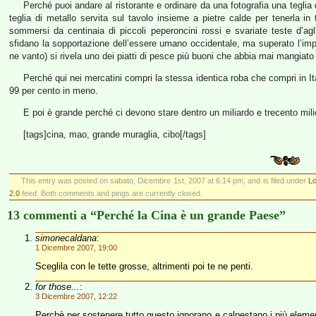
Perché puoi andare al ristorante e ordinare da una fotografia una teglia
teglia di metallo servita sul tavolo insieme a pietre calde per tenerla i
sommersi da centinaia di piccoli peperoncini rossi e svariate teste d’agl
sfidano la sopportazione dell’essere umano occidentale, ma superato l’impa
ne vanto) si rivela uno dei piatti di pesce più buoni che abbia mai mangiat
Perché qui nei mercatini compri la stessa identica roba che compri in Itali
99 per cento in meno.
E poi è grande perché ci devono stare dentro un miliardo e trecento mili
[tags]cina, mao, grande muraglia, cibo[/tags]
This entry was posted on sabato, Dicembre 1st, 2007 at 6:14 pm, and is filed under
Lo
2.0
feed. Both comments and pings are currently closed.
13 commenti a “Perché la Cina è un grande Paese”
simonecaldana
:
1 Dicembre 2007, 19:00
Sceglila con le tette grosse, altrimenti poi te ne penti.
for those...
:
3 Dicembre 2007, 12:22
Perchè per sostenere tutto questo ignorano e calpestano i più elementar