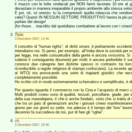
il mazzo con le lotte sindacali per NON farmi lavorare 10 ore al gio
devastare in maniera irreparabile il proprio ambiente alla stessa velo
E poi, vb, sii onesto: tu la compreresti quella robaccia che vend
vale)? Questi IN NESSUN SETTORE PRODUTTIVO hanno la più pallida
parlare del design!
(for those… inacidito dal quotidiano combattere al lavoro con i cinesi!
Tizio
:
3 Dicembre 2007, 14:46
Il concetto di “human rights”, di diritti umani, è prettamente occidenta
intendiamo noi. Si pensi, per esempio, all’India dove la società per s
per legge, ma nelle consuetudini della gente è ancora vivissima. Si 
subirne il conseguente disonore) per molti è ancora preferibile il sui
conosce due categorie ben distinte spesso in contrasto tra loro: il “
riconducibile a regole religiose di stampo confuciano). La recente ape
al WTO) sta provocando una serie di trapianti giuridici che ne
completamente possibile.
Ho scritto ciò in modo estremamente schematico e semplificato, è diffi
Per quanto riguarda il commercio con la Cina e l’acquisto di merci ci
Molti prodotti cinesi sono di qualità: tessuti, porcellane, giade, pe
della sua manodopera, il che è anche fondato, visto che si tratta di
che tra un paio di generazioni anche i giovani cinesi manifesteranno
giorno per sei giorni su sette, ma adesso è il tempo del “loro” 
decennio fa succedeva da noi, pur di fare gli “sghei”.
vb
:
3 Dicembre 2007, 15:40