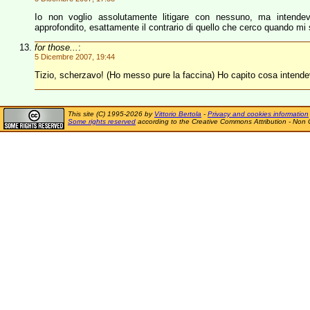
Io non voglio assolutamente litigare con nessuno, ma intende
approfondito, esattamente il contrario di quello che cerco quando mi s
for those...
:
5 Dicembre 2007, 19:44
Tizio, scherzavo! (Ho messo pure la faccina) Ho capito cosa intende
This site (C) 1995-2026 by
Vittorio Bertola
-
Privacy and cookies information
Some rights reserved
according to the Creative Commons Attribution - Non 