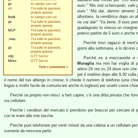
gs
In campo con voi
euro.” “Ma stai scherzando, vale p
vb
Tra tutte le passioni,
euro.” “Ma dai, dammi almeno 10 
proprio questa
allontano, la venditrice dopo un 
finelli
In campo con voi
gs
Tra tutte le passioni,
ne vai dai!” “Va bene, 8 euro perc
proprio questa
guadagnato lo stesso un margin
MCP
Tra tutte le passioni,
potevo partire da 5 euro o anche 
proprio questa
.mau.
Tra tutte le passioni,
Perché trovi ragazzi di trent’
proprio questa
gs
Tra tutte le passioni,
giorni alla settimana, e lo dicono
proprio questa
mfp
GTT horror
Perché se a mezzanotte e m
Mirko
GTT horror
Muraglia
ma non hai voglia di pa
Tutti i commenti
»
attivo 24 ore su 24 dove uno che 
per il mattino dopo alle 9,30 sulla
il nome del tuo albergo in cinese, ti chiede il numero di telefono (una c
lingue e molto facile da comunicare anche in inglese) per usarlo come chiave
Perché se proprio non riesci a farti capire, c’è una ditta privata che f
via cellulare.
Perché i venditori del mercato ti prendono per braccio per cercare di p
con le mani alle mie tasche.
Perché puoi telefonare per venti minuti da una cabina a un cellulare per 
suonerie da nessuna parte.