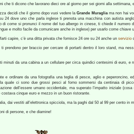
nni che ti dicono che lavorano dieci ore al giorno per sei giorni alla settimana
a decidi che il giorno dopo vuoi vedere la
Grande Muraglia
ma non hai vogl
su 24 dove uno che parla inglese ti prenota una macchina con autista anglof
ro di come si pronunci il nome del tuo albergo in cinese, ti chiede il numero 
ngue e molto facile da comunicare anche in inglese) per usarlo come chiave uni
farti capire, c’è una ditta privata che fornisce 24 ore su 24 anche un
servizio
d
 ti prendono per braccio per cercare di portarti dentro il loro stand, ma nes
ti minuti da una cabina a un cellulare per circa quindici centesimi di euro, e 
te e ordinare da una fotografia una teglia di pesce, aglio e peperoncino, ed
lla quale ci sono due grossi pesci al forno sommersi da centinaia di piccol
rtazione dell’essere umano occidentale, ma superato l’impatto iniziale (cosa
 e costava cinque euro e mezzo in un buon ristorante.
ia, dai vestiti all’elettronica spicciola, ma la paghi dal 50 al 99 per cento in 
oni di persone, e che diamine!