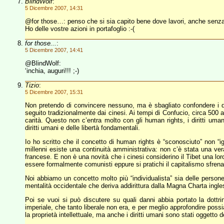
BlindWolf
:
5 Dicembre 2007, 14:31
@for those…: penso che si sia capito bene dove lavori, anche senza 
Ho delle vostre azioni in portafoglio :-(
for those...
:
5 Dicembre 2007, 14:41
@BlindWolf:
‘inchia, auguri!!! ;-)
Tizio
:
5 Dicembre 2007, 15:31
Non pretendo di convincere nessuno, ma è sbagliato confondere i dirit
seguito tradizionalmente dai cinesi. Ai tempi di Confucio, circa 500 a
carità. Questo non c’entra molto con gli human rights, i diritti uma
diritti umani e delle libertà fondamentali.
Io ho scritto che il concetto di human rights è “sconosciuto” non “i
millenni esiste una continuità amministrativa: non c’è stata una ve
francese. E non è una novità che i cinesi considerino il Tibet una l
essere formalmente comunisti eppure si pratichi il capitalismo sfrena
Noi abbiamo un concetto molto più “individualista” sia delle persone
mentalità occidentale che deriva addirittura dalla Magna Charta ingl
Poi se vuoi si può discutere su quali danni abbia portato la dottrin
imperiale, che tanto liberale non era, e per meglio approfondire possia
la proprietà intellettuale, ma anche i diritti umani sono stati oggetto 