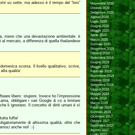
orni su sette, ma adesso è il tempo del “loro”
Novembre 2020
Ottobre 2020
Settembre 2020
Agosto 2020
Luglio 2020
Giugno 2020
Maggio 2020
Aprile 2020
ra, meno che una devastazione ambientale: è
Marzo 2020
i al mercato, a differenza di quella thailandese
Gennaio 2020
Novembre 2019
Ottobre 2019
Settembre 2019
Giugno 2019
omenica scorsa. Il livello qualitativo, scrive,
Maggio 2019
alta qualita’.
Febbraio 2019
Novembre 2018
Ottobre 2018
Settembre 2018
Giugno 2018
Maggio 2018
oftware libero: stupore. Invece ho l’impressione
Aprile 2018
Lama, obbligare i vari Google & co a limitare
Marzo 2018
e li ignorano. Il concetto di diriti umani è sì
Febbraio 2018
Gennaio 2018
Dicembre 2017
utta fuffa!
Ottobre 2017
igatoriamente di altissima qualità, oltre che
Settembre 2017
amoci anche noi! :-)
Agosto 2017
Luglio 2017