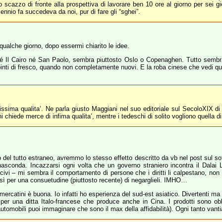
 scazzo di fronte alla prospettiva di lavorare ben 10 ore al giorno per sei gi
o fa succedeva da noi, pur di fare gli “sghei”.
a qualche giorno, dopo essermi chiarito le idee.
né Il Cairo né San Paolo, sembra piuttosto Oslo o Copenaghen. Tutto semb
e dipinti di fresco, quando non completamente nuovi. E la roba cinese che vedi qu
issima qualita’. Ne parla giusto Maggiani nel suo editoriale sul SecoloXIX di d
chiede merce di infima qualita’, mentre i tedeschi di solito vogliono quella di 
ro del tutto estraneo, avremmo lo stesso effetto descritto da vb nel post sul s
asconda. Incazzarsi ogni volta che un governo straniero incontra il Dalai 
i – mi sembra il comportamento di persone che i diritti li calpestano, non ch
nsì per una consuetudine (piuttosto recente) di negarglieli. IMHO…
mercatini è buona. Io infatti ho esperienza del sud-est asiatico. Divertenti ma t
per una ditta Italo-francese che produce anche in Cina. I prodotti sono obbl
utomobili puoi immaginare che sono il max della affidabilità). Ogni tanto vanti