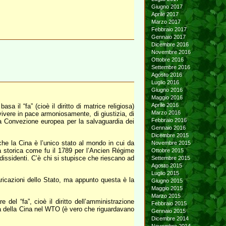
Giugno 2017
Aprile 2017
Marzo 2017
Febbraio 2017
Gennaio 2017
Dicembre 2016
Novembre 2016
Ottobre 2016
Settembre 2016
Agosto 2016
Luglio 2016
Giugno 2016
Maggio 2016
Aprile 2016
 il “fa” (cioè il diritto di matrice religiosa)
Marzo 2016
vivere in pace armoniosamente, di giustizia, di
Febbraio 2016
lla Convezione europea per la salvaguardia dei
Gennaio 2016
Dicembre 2015
che la Cina è l’unico stato al mondo in cui da
Novembre 2015
a storica come fu il 1789 per l’Ancien Régime
Ottobre 2015
issidenti. C’è chi si stupisce che riescano ad
Settembre 2015
Agosto 2015
Luglio 2015
aricazioni dello Stato, ma appunto questa è la
Giugno 2015
Maggio 2015
Marzo 2015
del “fa”, cioè il diritto dell’amministrazione
Febbraio 2015
rata della Cina nel WTO (è vero che riguardavano
Gennaio 2015
Dicembre 2014