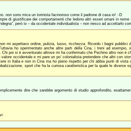
ono. non sono mica un torinista facinoroso come il padrone di casa io! :-D
pre di giustificare dei comportamenti che ledono altri esseri umani in nome de
ndegna”, però io – da occidentale individualista – non riesco ad accettarlo come
n mi aspettavo ordine, pulizia, lusso, ricchezza. Ricordo i bagni pubblici 
Tuttavia ho sperimentato anche altre parti della Cina, i treni ad esempio, i
. Chi poi si è avventurato altrove mi ha confermato che Pechino altro non è ch
n valore occidentale e mi pare un po’ colonialista pretendere che altri con stor
cere in Italia e non in Cina ma ho pieno rispetto per chi abbia punti di vista d
lobalizzazione, sport che ha la curiosa caratteristica per la quale le diverse 
mplicemente dire che sarebbe argomento di studio approfondito, esattament
vi.