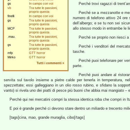
Perché trovi ragazzi di trent’a
gs
In campo con voi
vb
Tra tutte le passioni,
proprio questa
Perché se a mezzanotte e mezz
finelli
In campo con voi
numero di telefono attivo 24 ore 
gs
Tra tutte le passioni,
dell’albergo; e se tu non sei sicu
proprio questa
allo stesso modo in entrambe le li
MCP
Tra tutte le passioni,
proprio questa
.mau.
Tra tutte le passioni,
Perché se proprio non riesci a 
proprio questa
gs
Tra tutte le passioni,
Perché i venditori del mercato
proprio questa
tasche.
mfp
GTT horror
Mirko
GTT horror
Perché puoi telefonare per ven
Tutti i commenti
»
parte.
Perché puoi andare al ristoran
servita sul tavolo insieme a pietre calde per tenerla in temperatura, ne
spezzettate; essi galleggiano in un olio rosso rubino, e sfidano la soppo
vanto) si rivela uno dei piatti di pesce più buoni che abbia mai mangiato –
Perché qui nei mercatini compri la stessa identica roba che compri in Ital
E poi è grande perché ci devono stare dentro un miliardo e trecento mili
[tags]cina, mao, grande muraglia, cibo[/tags]