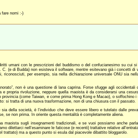
fare nomi :-)
ti umani con le prescrizioni del buddismo o del confucianesimo su cui si basa
. C. (e di Budda) non esisteva il software, mentre esitevano già i concetti di 
ni, riconosciuti, per esempio, sia nella dichiarazione universale ONU sia ne
gnorato”, non è una questione di lana caprina. Forse sfugge agli occidentali 
ra e propria rivoluzione, neppure quella maoista è da considerarsi una cesur
oro provincia (come Taiwan, e come prima Hong Kong e Macao), o soffochino i d
to: si tratta di una nuova trasformazione, non di una chiusura con il passato.
 sia della società, è l’individuo che deve essere libero e tutelato dalle prev
ese, se non prima. In oriente questa mentalità è completamente aliena.
a maoista sugli insegnamenti tradizionali, e se vuoi possiamo anche parlare 
mo dilettarci nell’esaminare le faticose (e recenti) trattative relative all’ent
del trattato) ma a questo punto si esula dal piacevole dibattito bloggarolo.