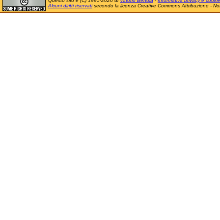
Questo sito è (C) 1995-2026 di
Vittorio Bertola
-
Informativa privacy e cooki
Alcuni diritti riservati
secondo la licenza Creative Commons Attribuzione - No