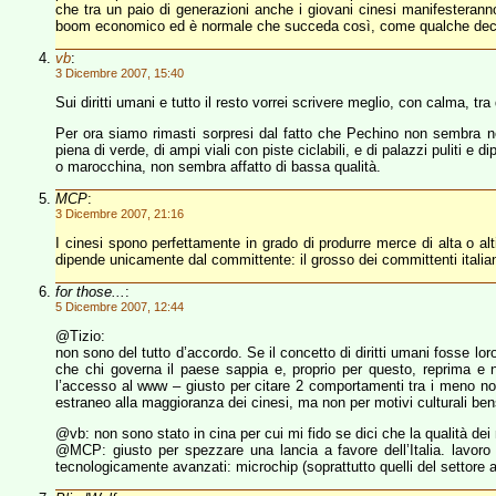
che tra un paio di generazioni anche i giovani cinesi manifesteranno
boom economico ed è normale che succeda così, come qualche decenni
vb
:
3 Dicembre 2007, 15:40
Sui diritti umani e tutto il resto vorrei scrivere meglio, con calma, tr
Per ora siamo rimasti sorpresi dal fatto che Pechino non sembra 
piena di verde, di ampi viali con piste ciclabili, e di palazzi puliti 
o marocchina, non sembra affatto di bassa qualità.
MCP
:
3 Dicembre 2007, 21:16
I cinesi spono perfettamente in grado di produrre merce di alta o alt
dipende unicamente dal committente: il grosso dei committenti italiani 
for those...
:
5 Dicembre 2007, 12:44
@Tizio:
non sono del tutto d’accordo. Se il concetto di diritti umani fosse lo
che chi governa il paese sappia e, proprio per questo, reprima e n
l’accesso al www – giusto per citare 2 comportamenti tra i meno nociv
estraneo alla maggioranza dei cinesi, ma non per motivi culturali be
@vb: non sono stato in cina per cui mi fido se dici che la qualità dei 
@MCP: giusto per spezzare una lancia a favore dell’Italia. lavoro 
tecnologicamente avanzati: microchip (soprattutto quelli del settore a