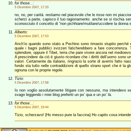
for those...
:
5 Dicembre 2007, 17:33
no, no, per carità. restiamo nel piacevole che le risse non mi piacci
scherzi a parte, capisco il tuo ragionamento. anche se si rischia sem
sconosciuto il concetto di “non pichhiare/mutilare/uccidere la donna i
Alberto
:
5 Dicembre 2007, 17:53
Anch’io quando sono stato a Pechino sono rimasto stupito perché no
quale i bagni pubblici svizzeri faticherebbero a fare concorrenza. 
splendore, oppure il Tibet, terra che pare vivere ancora nel medioevo
A prescindere da ciò è giusto ricordare che i diritti dell’uomo sono u
valori. Certamente da italiano, ringrazio la sorte di avermi fatto nas
fondo sta tutto nelle contraddizioni di quello strano sport che è la g
ognuna con le proprie regole.
Tizio
:
5 Dicembre 2007, 17:58
Io non voglio assolutamente litigare con nessuno, ma intendevo se
svago leggendo i miei blog preferiti un po’ qua e un po’ là.
for those...
:
5 Dicembre 2007, 19:44
Tizio, scherzavo! (Ho messo pure la faccina) Ho capito cosa intende