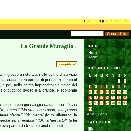
Italiano
English
Piemonteis
La Grande Muraglia
INFO
»
:Home:
:About:
LonelyPlanet
DICEMBRE 2007
’ingresso ti noterà e, nello spirito di servizio
L
M
M
G
V
S
D
 la strada col rosso pur di portarti in tempo al
1
2
e poi, nello spirito imprenditoriale tipico del
3
4
5
6
7
8
9
izio pubblico svolto alla grande, e economia
10
11
12
13
14
15
16
17
18
19
20
21
22
23
24
25
26
27
28
29
30
propri alberi genealogici davanti a un tè che
31
 “No, 7 euro.” “Ma stai scherzando, vale proprio
« Nov
Gen »
lora niente.” “Ok, niente”
(io mi allontano, la
erché sei simpatica.” “Ok, affare fatto!”
(e lei
FACEBOOK
otevo partire da 5 euro o anche meno).