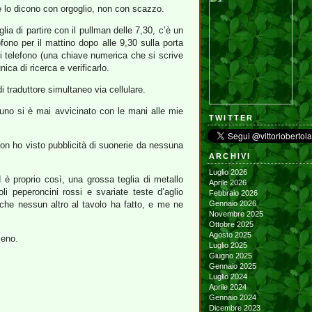
, e lo dicono con orgoglio, non con scazzo.
ia di partire con il pullman delle 7,30, c’è un
ono per il mattino dopo alle 9,30 sulla porta
di telefono (una chiave numerica che si scrive
ca di ricerca e verificarlo.
i traduttore simultaneo via cellulare.
suno si è mai avvicinato con le mani alle mie
TWITTER
non ho visto pubblicità di suonerie da nessuna
ARCHIVI
Luglio 2026
 è proprio così, una grossa teglia di metallo
Aprile 2026
i peperoncini rossi e svariate teste d’aglio
Febbraio 2026
 che nessun altro al tavolo ha fatto, e me ne
Gennaio 2026
Novembre 2025
Ottobre 2025
Agosto 2025
meno.
Luglio 2025
Giugno 2025
Gennaio 2025
Luglio 2024
Aprile 2024
Gennaio 2024
Dicembre 2023