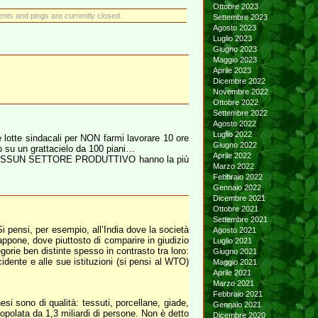
Ottobre 2023
ts and pings are currently closed.
Settembre 2023
Agosto 2023
Luglio 2023
Giugno 2023
Maggio 2023
Aprile 2023
Dicembre 2022
Novembre 2022
Ottobre 2022
Settembre 2022
Agosto 2022
Luglio 2022
e lotte sindacali per NON farmi lavorare 10 ore
Giugno 2022
ano su un grattacielo da 100 piani…
Aprile 2022
i IN NESSUN SETTORE PRODUTTIVO hanno la più
Marzo 2022
Febbraio 2022
Gennaio 2022
Dicembre 2021
Ottobre 2021
Settembre 2021
 Si pensi, per esempio, all’India dove la società
Agosto 2021
appone, dove piuttosto di comparire in giudizio
Luglio 2021
gorie ben distinte spesso in contrasto tra loro:
Giugno 2021
Occidente e alle sue istituzioni (si pensi al WTO)
Maggio 2021
Aprile 2021
Marzo 2021
Febbraio 2021
esi sono di qualità: tessuti, porcellane, giade,
Gennaio 2021
opolata da 1,3 miliardi di persone. Non è detto
Dicembre 2020