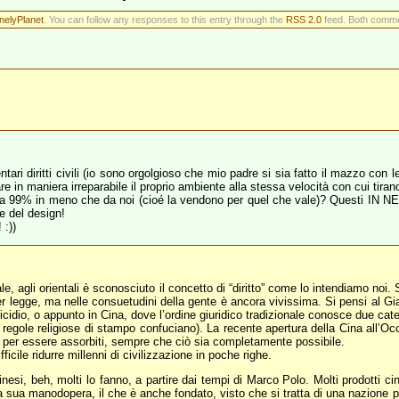
nelyPlanet
. You can follow any responses to this entry through the
RSS 2.0
feed. Both commen
ri diritti civili (io sono orgolgioso che mio padre si sia fatto il mazzo con l
tare in maniera irreparabile il proprio ambiente alla stessa velocità con cui tir
dono a 99% in meno che da noi (cioé la vendono per quel che vale)? Quest
e del design!
 :))
le, agli orientali è sconosciuto il concetto di “diritto” come lo intendiamo noi.
per legge, ma nelle consuetudini della gente è ancora vivissima. Si pensi al Gi
uicidio, o appunto in Cina, dove l’ordine giuridico tradizionale conosce due cate
ibile a regole religiose di stampo confuciano). La recente apertura della Cina all’
o per essere assorbiti, sempre che ciò sia completamente possibile.
cile ridurre millenni di civilizzazione in poche righe.
esi, beh, molti lo fanno, a partire dai tempi di Marco Polo. Molti prodotti cin
 sua manodopera, il che è anche fondato, visto che si tratta di una nazione p