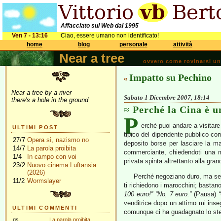
Affacciato sul Web dal 1995
Ven 7 - 13:16
Ciao, essere umano non identificato!
home
blog
personale
attività
Near a tree
ovvero come rovinarsi una 
Impatto su Pechino
«
Near a tree by a river
Sabato 1 Dicembre 2007, 18:14
there's a hole in the ground
Perché la Cina è u
P
erché puoi andare a visitare
ULTIMI POST
tipico del dipendente pubblico comu
27/7
Opera sì, nazismo no
deposito borse per lasciare la mac
14/7
La parola proibita
commerciante, chiedendoti una ma
1/4
In campo con voi
privata spinta altrettanto alla gran
23/2
Nuovo cinema Luftansia
(2026)
Perché negoziano duro, ma senz
11/2
Wormslayer
ti richiedono i marocchini; bastan
100 euro!” “No, 7 euro.”
(Pausa)
venditrice dopo un attimo mi ins
ULTIMI COMMENTI
comunque ci ha guadagnato lo st
gs
La parola proibita