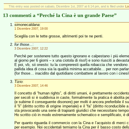
This entry was posted on sabato, Dicembre 1st, 2007 at 6:14 pm, and is filed under
Lo
13 commenti a “Perché la Cina è un grande Paese”
simonecaldana
:
1 Dicembre 2007, 19:00
Sceglila con le tette grosse, altrimenti poi te ne penti.
for those...
:
3 Dicembre 2007, 12:22
Perchè per sostenere tutto questo ignorano e calpestano i più elementa
al giorno per 6 giorni – x una ciotola di riso!) e sono riusciti a devas
E poi, vb, sii onesto: tu la compreresti quella robaccia che ven
pallida idea di cosa sia la qualità minima accattabile… per non parlar
(for those… inacidito dal quotidiano combattere al lavoro con i cinesi!
Tizio
:
3 Dicembre 2007, 14:46
Il concetto di “human rights”, di diritti umani, è prettamente occidenta
per secoli si è suddivisa in caste, formalmente la pratica è abolita 
(e subirne il conseguente disonore) per molti è ancora preferibile il s
il “li” (diritto scritto di origine imperiale) e il “fa” (diritto riconduc
sta provocando una serie di trapianti giuridici che necessitano temp
Ho scritto ciò in modo estremamente schematico e semplificato, è diffi
Per quanto riguarda il commercio con la Cina e l’acquisto di merci cin
per esempio. Noi occidentali temiamo la Cina per il basso costo della