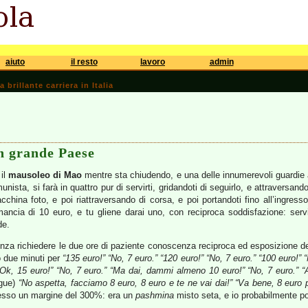
aiuto
il resto
lavoro
admin
brillante carriera in Italia
n grande Paese
 il
mausoleo di Mao
mentre sta chiudendo, e una delle innumerevoli guardie all
nista, si farà in quattro pur di servirti, gridandoti di seguirlo, e attraversando
china foto, e poi riattraversando di corsa, e poi portandoti fino all’ingresso, 
ncia di 10 euro, e tu gliene darai uno, con reciproca soddisfazione: serv
de.
a richiedere le due ore di paziente conoscenza reciproca ed esposizione dei 
o due minuti per
“135 euro!” “No, 7 euro.” “120 euro!” “No, 7 euro.” “100 euro!”
“Ok, 15 euro!” “No, 7 euro.” “Ma dai, dammi almeno 10 euro!” “No, 7 euro.” “Al
egue)
“No aspetta, facciamo 8 euro, 8 euro e te ne vai dai!” “Va bene, 8 euro p
esso un margine del 300%: era un
pashmina
misto seta, e io probabilmente p