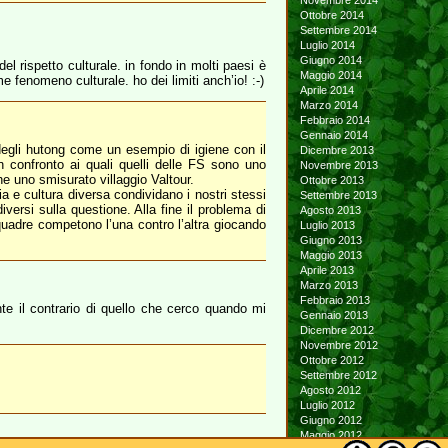
Novembre 2014
Ottobre 2014
Settembre 2014
Luglio 2014
Giugno 2014
l rispetto culturale. in fondo in molti paesi è
Maggio 2014
 fenomeno culturale. ho dei limiti anch’io! :-)
Aprile 2014
Marzo 2014
Febbraio 2014
Gennaio 2014
degli hutong come un esempio di igiene con il
Dicembre 2013
n confronto ai quali quelli delle FS sono uno
Novembre 2013
e uno smisurato villaggio Valtour.
Ottobre 2013
ia e cultura diversa condividano i nostri stessi
Settembre 2013
iversi sulla questione. Alla fine il problema di
Agosto 2013
squadre competono l’una contro l’altra giocando
Luglio 2013
Giugno 2013
Maggio 2013
Aprile 2013
Marzo 2013
Febbraio 2013
e il contrario di quello che cerco quando mi
Gennaio 2013
Dicembre 2012
Novembre 2012
Ottobre 2012
Settembre 2012
Agosto 2012
Luglio 2012
Giugno 2012
Maggio 2012