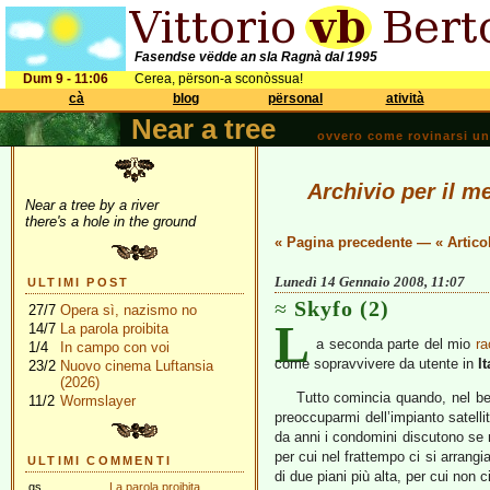
Fasendse vëdde an sla Ragnà dal 1995
Dum 9 - 11:06
Cerea, përson-a sconòssua!
cà
blog
përsonal
atività
Near a tree
ovvero come rovinarsi una 
Archivio per il m
Near a tree by a river
there's a hole in the ground
« Pagina precedente
—
« Artico
Lunedì 14 Gennaio 2008, 11:07
ULTIMI POST
Skyfo (2)
27/7
Opera sì, nazismo no
L
14/7
La parola proibita
a seconda parte del mio
ra
1/4
In campo con voi
come sopravvivere da utente in
It
23/2
Nuovo cinema Luftansia
(2026)
Tutto comincia quando, nel be
11/2
Wormslayer
preoccuparmi dell’impianto satelli
da anni i condomini discutono se 
per cui nel frattempo ci si arrangi
ULTIMI COMMENTI
di due piani più alta, per cui non ci
gs
La parola proibita