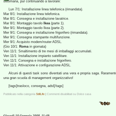
settimana, pur continuando a lavorare:
Lun 7/1: Installazione linea telefonica (rimandata).
Mar 8/1: Installazione linea telefonica.
Mar 8/1: Consegna e installazione lavatrice.
Mar 8/1: Montaggio tavolo
Ikea
(parte 1).
Mer 9/1: Montaggio tavolo Ikea (parte 2).
Mer 9/1: Consegna e installazione frigorifero (rimandata).
Mer 9/1: Consegna stampante multifunzione.
Mer 9/1: Acquisto modem/router ADSL.
(Gio 10/1:
Roma
in giornata)
Ven 11/1: Smaltimento di tre mesi di imballaggi accumulati.
Ven 11/1: Installazione impianto satellitare.
Ven 11/1: Consegna e installazione frigorifero.
Ven 11/1: Attivazione e configurazione ADSL.
Alcuni di questi task sono diventati una vera e propria saga. Raramen
una gran scuola di management organizzativo!
[tags]trasloco, consegna, adsl[/tags]
Pubblicato nella categoria
StillLife
|
Commenti disabilitati
su Dolce casa
Giovedì 10 Gennaio 2008, 11:49