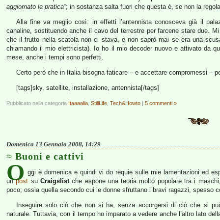
aggiornato la pratica”
; in sostanza salta fuori che questa è, se non la rego
Alla fine va meglio così: in effetti l’antennista conosceva già il pal
canaline, sostituendo anche il cavo del terrestre per farcene stare due. Mi
che il frutto nella scatola non ci stava, e non saprò mai se era una scus
chiamando il mio elettricista). Io ho il mio decoder nuovo e attivato da qu
mese, anche i tempi sono perfetti.
Certo però che in Italia bisogna faticare – e accettare compromessi – pe
[tags]sky, satellite, installazione, antennista[/tags]
Pubblicato nella categoria
Itaaaalia
,
StillLife
,
Tech&Howto
|
5 commenti »
Domenica 13 Gennaio 2008, 14:29
Buoni e cattivi
O
ggi è domenica e quindi vi do requie sulle mie lamentazioni ed esp
un
post
su
Craigslist
che espone una teoria molto popolare tra i maschi,
poco; ossia quella secondo cui le donne sfruttano i bravi ragazzi, spesso 
Inseguire solo ciò che non si ha, senza accorgersi di ciò che si p
naturale. Tuttavia, con il tempo ho imparato a vedere anche l’altro lato del