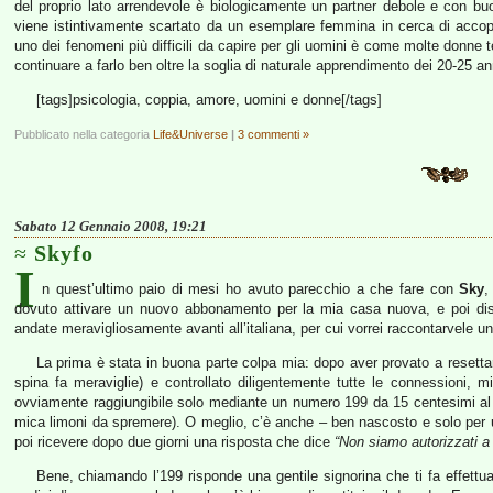
del proprio lato arrendevole è biologicamente un partner debole e con bu
viene istintivamente scartato da un esemplare femmina in cerca di accopp
uno dei fenomeni più difficili da capire per gli uomini è come molte donne 
continuare a farlo ben oltre la soglia di naturale apprendimento dei 20-25 an
[tags]psicologia, coppia, amore, uomini e donne[/tags]
Pubblicato nella categoria
Life&Universe
|
3 commenti »
Sabato 12 Gennaio 2008, 19:21
Skyfo
I
n quest’ultimo paio di mesi ho avuto parecchio a che fare con
Sky
,
dovuto attivare un nuovo abbonamento per la mia casa nuova, e poi dis
andate meravigliosamente avanti all’italiana, per cui vorrei raccontarvele un
La prima è stata in buona parte colpa mia: dopo aver provato a resettare 
spina fa meraviglie) e controllato diligentemente tutte le connessioni, m
ovviamente raggiungibile solo mediante un numero 199 da 15 centesimi al m
mica limoni da spremere). O meglio, c’è anche – ben nascosto e solo per u
poi ricevere dopo due giorni una risposta che dice
“Non siamo autorizzati a 
Bene, chiamando l’199 risponde una gentile signorina che ti fa effettua