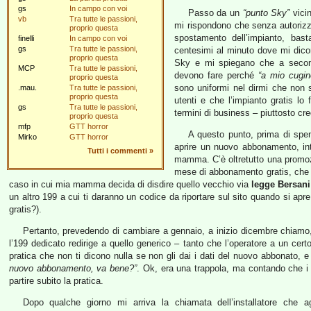
gs
In campo con voi
Passo da un
“punto Sky”
vicin
vb
Tra tutte le passioni,
mi rispondono che senza autoriz
proprio questa
spostamento dell’impianto, bast
finelli
In campo con voi
gs
Tra tutte le passioni,
centesimi al minuto dove mi dicono
proprio questa
Sky e mi spiegano che a seconda
MCP
Tra tutte le passioni,
devono fare perché
“a mio cugin
proprio questa
sono uniformi nel dirmi che non
.mau.
Tra tutte le passioni,
proprio questa
utenti e che l’impianto gratis lo 
gs
Tra tutte le passioni,
termini di business – piuttosto cre
proprio questa
mfp
GTT horror
A questo punto, prima di spen
Mirko
GTT horror
aprire un nuovo abbonamento, int
Tutti i commenti
»
mamma. C’è oltretutto una prom
mese di abbonamento gratis, che
caso in cui mia mamma decida di disdire quello vecchio via
legge Bersani
un altro 199 a cui ti daranno un codice da riportare sul sito quando si ap
gratis?).
Pertanto, prevedendo di cambiare a gennaio, a inizio dicembre chiamo,
l’199 dedicato redirige a quello generico – tanto che l’operatore a un cer
pratica che non ti dicono nulla se non gli dai i dati del nuovo abbonato, e
nuovo abbonamento, va bene?”
. Ok, era una trappola, ma contando che i
partire subito la pratica.
Dopo qualche giorno mi arriva la chiamata dell’installatore che 