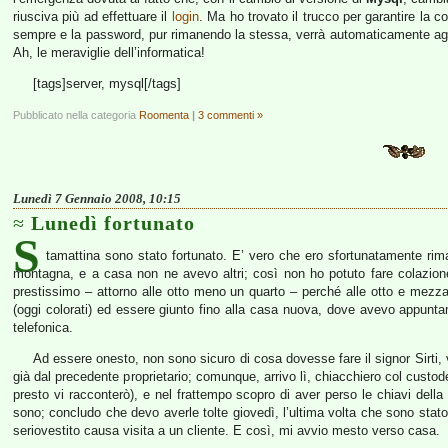
riusciva più ad effettuare il
login
. Ma ho trovato il trucco per garantire la co
sempre e la password, pur rimanendo la stessa, verrà automaticamente agg
Ah, le meraviglie dell’informatica!
[tags]server, mysql[/tags]
Pubblicato nella categoria
Roomenta
|
3 commenti »
Lunedì 7 Gennaio 2008, 10:15
Lunedì fortunato
S
tamattina sono stato fortunato. E’ vero che ero sfortunatamente rima
montagna, e a casa non ne avevo altri; così non ho potuto fare colazione
prestissimo – attorno alle otto meno un quarto – perché alle otto e mezza
(oggi colorati) ed essere giunto fino alla casa nuova, dove avevo appunt
telefonica.
Ad essere onesto, non sono sicuro di cosa dovesse fare il signor Sirti, v
già dal precedente proprietario; comunque, arrivo lì, chiacchiero col custo
presto vi racconterò), e nel frattempo scopro di aver perso le chiavi dell
sono; concludo che devo averle tolte giovedì, l’ultima volta che sono stato 
seriovestito causa visita a un cliente. E così, mi avvio mesto verso casa.