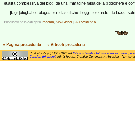
qualità complessiva dei blog, dà una immagine falsa della blogosfera e co
[tags]blogbabel, blogosfera, classifiche, beggi, tessarolo, de biase, sofr
Pubblicato nella categoria
Itaaaalia
,
NewGlobal
|
26 commenti »
« Pagina precedente
—
« Articoli precedenti
Cost sit a l'è (C) 1995-2026 ëd
Vittorio Bertola
-
Informassion sla privacy e si
Certidun drit riservà
për la licensa Creative Commons Atribussion - Nen comer