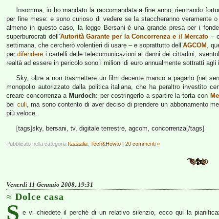
Insomma, io ho mandato la raccomandata a fine anno, rientrando fortun
per fine mese: e sono curioso di vedere se la staccheranno veramente o 
almeno in questo caso, la legge Bersani è una grande presa per i fondell
superburocrati dell’
Autorità Garante per la Concorrenza e il Mercato
– c
settimana, che cercherò volentieri di usare – e soprattutto dell’
AGCOM
, qu
per
difendere
i cartelli delle telecomunicazioni ai danni dei cittadini, sventol
realtà ad essere in pericolo sono i milioni di euro annualmente sottratti agli i
Sky, oltre a non trasmettere un film decente manco a pagarlo (nel sen
monopolio autorizzato dalla politica italiana, che ha peraltro investito cen
creare concorrenza a
Murdoch
: per costringerlo a spartire la torta con
Me
bei
culi
, ma sono contento di aver deciso di prendere un abbonamento men
più veloce.
[tags]sky, bersani, tv, digitale terrestre, agcom, concorrenza[/tags]
Pubblicato nella categoria
Itaaaalia
,
Tech&Howto
|
20 commenti »
Venerdì 11 Gennaio 2008, 19:31
Dolce casa
S
e vi chiedete il perché di un relativo silenzio, ecco qui la pianifica