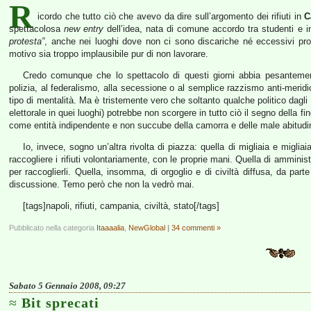
R
icordo che tutto ciò che avevo da dire sull’argomento dei rifiuti in
C
spettacolosa
new entry
dell’idea, nata di comune accordo tra studenti e i
protesta”
, anche nei luoghi dove non ci sono discariche né eccessivi pro
motivo sia troppo implausibile pur di non lavorare.
Credo comunque che lo spettacolo di questi giorni abbia pesantemente
polizia, al federalismo, alla secessione o al semplice razzismo anti-meridio
tipo di mentalità. Ma è tristemente vero che soltanto qualche politico dagli
elettorale in quei luoghi) potrebbe non scorgere in tutto ciò il segno della f
come entità indipendente e non succube della camorra e delle male abitudini
Io, invece, sogno un’altra rivolta di piazza: quella di migliaia e miglia
raccogliere i rifiuti volontariamente, con le proprie mani. Quella di ammini
per raccoglierli. Quella, insomma, di orgoglio e di civiltà diffusa, da part
discussione. Temo però che non la vedrò mai.
[tags]napoli, rifiuti, campania, civiltà, stato[/tags]
Pubblicato nella categoria
Itaaaalia
,
NewGlobal
|
34 commenti »
Sabato 5 Gennaio 2008, 09:27
Bit sprecati