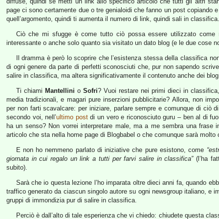
diffuse, quindi se metti un link allo specifico articolo che tutti gli altri 
page ci sono certamente due o tre genialoidi che fanno un post copiando e i
quell’argomento, quindi ti aumenta il numero di link, quindi sali in classifica
Ciò che mi sfugge è come tutto ciò possa essere utilizzato come m
interessante o anche solo quanto sia visitato un dato blog (e le due cose n
Il dramma è però lo scoprire che l’esistenza stessa della classifica n
di ogni genere da parte di perfetti sconosciuti che, pur non sapendo scrivere
salire in classifica, ma altera significativamente il contenuto anche dei blog 
Ti chiami
Mantellini
o
Sofri
? Vuoi restare nei primi dieci in classifica,
media tradizionali, e magari pure inserzioni pubblicitarie? Allora, non i
per non farti scavalcare: per iniziare, parlare sempre e comunque di ciò di 
secondo voi, nell’
ultimo post
di un vero e riconosciuto guru – ben al di fu
ha un senso? Non vorrei interpretare male, ma a me sembra una frase inco
articolo che sta nella home page di Blogbabel o che comunque sarà molto col
E non ho nemmeno parlato di iniziative che pure esistono, come
“est
giornata in cui regalo un link a tutti per farvi salire in classifica”
(l’ha fa
subito).
Sarà che io questa lezione l’ho imparata oltre dieci anni fa, quando ebbi
traffico generato da ciascun singolo autore su ogni newsgroup italiano, e 
gruppi di immondizia pur di salire in classifica.
Perciò è dall’alto di tale esperienza che vi chiedo: chiudete questa classif