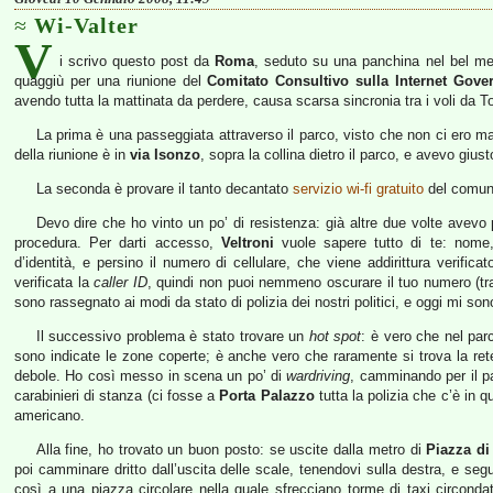
Wi-Valter
V
i scrivo questo post da
Roma
, seduto su una panchina nel bel me
quaggiù per una riunione del
Comitato Consultivo sulla Internet Gove
avendo tutta la mattinata da perdere, causa scarsa sincronia tra i voli da Tor
La prima è una passeggiata attraverso il parco, visto che non ci ero mai 
della riunione è in
via Isonzo
, sopra la collina dietro il parco, e avevo giu
La seconda è provare il tanto decantato
servizio wi-fi gratuito
del comun
Devo dire che ho vinto un po’ di resistenza: già altre due volte avevo 
procedura. Per darti accesso,
Veltroni
vuole sapere tutto di te: nome,
d’identità, e persino il numero di cellulare, che viene addirittura verific
verificata la
caller ID
, quindi non puoi nemmeno oscurare il tuo numero (tra
sono rassegnato ai modi da stato di polizia dei nostri politici, e oggi mi sono
Il successivo problema è stato trovare un
hot spot
: è vero che nel par
sono indicate le zone coperte; è anche vero che raramente si trova la ret
debole. Ho così messo in scena un po’ di
wardriving
, camminando per il par
carabinieri di stanza (ci fosse a
Porta Palazzo
tutta la polizia che c’è in 
americano.
Alla fine, ho trovato un buon posto: se uscite dalla metro di
Piazza d
poi camminare dritto dall’uscita delle scale, tenendovi sulla destra, e seg
così a una piazza circolare nella quale sfrecciano torme di taxi circondati