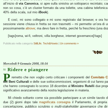
all’inizio di
via Canonica
, si apre sulla sinistra un sottoparco recintato;
non so cosa, c’è un cluster formato da una toilette, una cabina telefonica
40% della scala, sul mio
iBook
).
E così, mi sono collegato e mi sono registrato dal browser, e ora ho
sessione viene chiusa in fretta se non trasmetti – mi permette un’ora di us
prossimamente
altrove
; ma devo fare in fretta, perché fa freschino (una doz
[tags]roma, wi-fi, veltroni, villa borghese, internet governance[/tags]
Pubblicato nella categoria
StillLife
,
Tech&Howto
|
Un commento »
Mercoledì 9 Gennaio 2008, 18:16
Ridere e piangere
P
remetto che non voglio certo criticare i componenti del
Comitato C
dei Beni Culturali
e delle sue sottocommissioni, organismi di cui fanno p
che hanno consegnato lo scorso 18 dicembre al
Ministro Rutelli
due propo
significativo avanzamento della nostra legislazione in materia.
Mi chiedo soltanto come sia possibile partecipare a un simile tavolo 
due (2) giorni dopo tale
magnificata consegna
il Parlamento, di propria u
concertazione, pubblico scrutinio o
multi-stakeholder governance
che dir