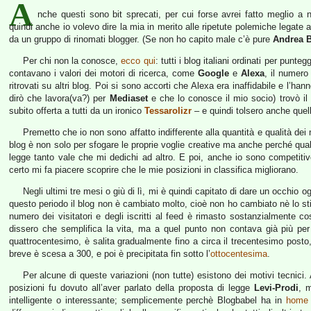
A
nche questi sono bit sprecati, per cui forse avrei fatto meglio 
quindi anche io volevo dire la mia in merito alle ripetute polemiche legate a
da un gruppo di rinomati blogger. (Se non ho capito male c’è pure
Andrea 
Per chi non la conosce,
ecco qui
: tutti i blog italiani ordinati per punt
contavano i valori dei motori di ricerca, come
Google
e
Alexa
, il numero 
ritrovati su altri blog. Poi si sono accorti che Alexa era inaffidabile e l’han
dirò che lavora(va?) per
Mediaset
e che lo conosce il mio socio) trovò il 
subito offerta a tutti da un ironico
Tessarolizr
– e quindi tolsero anche quel
Premetto che io non sono affatto indifferente alla quantità e qualità dei m
blog è non solo per sfogare le proprie voglie creative ma anche perché qua
legge tanto vale che mi dedichi ad altro. E poi, anche io sono competiti
certo mi fa piacere scoprire che le mie posizioni in classifica migliorano.
Negli ultimi tre mesi o giù di lì, mi è quindi capitato di dare un occhio o
questo periodo il blog non è cambiato molto, cioè non ho cambiato nè lo stile 
numero dei visitatori e degli iscritti al feed è rimasto sostanzialmente 
dissero che semplifica la vita, ma a quel punto non contava già più per 
quattrocentesimo, è salita gradualmente fino a circa il trecentesimo posto, 
breve è scesa a 300, e poi è precipitata fin sotto l’
ottocentesima
.
Per alcune di queste variazioni (non tutte) esistono dei motivi tecnici
posizioni fu dovuto all’aver parlato della proposta di legge
Levi-Prodi
, 
intelligente o interessante; semplicemente perchè Blogbabel ha in
home