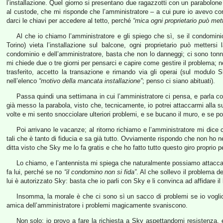
l’installazione. Quel giorno si presentano due ragazzotti con un parabolone 
al custode, che mi risponde che l’amministratore – a cui pure io avevo comu
darci le chiavi per accedere al tetto, perché
“mica ogni proprietario può mett
Al che io chiamo l’amministratore e gli spiego che sì, se il condomin
Torino) vieta l’installazione sul balcone, ogni proprietario può mettersi
condominio e dell’amministratore, basta che non lo danneggi; ci sono tonnel
mi chiede due o tre giorni per pensarci e capire come gestire il problema; 
trasferito, accetto la transazione e rimando via gli operai (sul modulo
nell’elenco
“motivo della mancata installazione”
; penso ci siano abituati).
Passa quindi una settimana in cui l’amministratore ci pensa, e parla 
già messo la parabola, visto che, tecnicamente, io potrei attaccarmi alla 
volte e mi sento snocciolare ulteriori problemi, e se bucano il muro, e se poi 
Poi arrivano le vacanze; al ritorno richiamo e l’amministratore mi dice ch
tali che è tanto di fiducia e sa già tutto. Ovviamente rispondo che non ho n
ditta visto che Sky me lo fa gratis e che ho fatto tutto questo giro proprio p
Lo chiamo, e l’antennista mi spiega che naturalmente possiamo attaccarc
fa lui, perché se no
“il condomino non si fida”
. Al che sollevo il problema d
lui è autorizzato Sky: basta che io parli con Sky e li convinca ad affidare il 
Insomma, la morale è che ci sono sì un sacco di problemi se io voglio f
amica dell’amministratore i problemi magicamente svaniscono.
Non solo: io provo a fare la richiesta a Sky aspettandomi resistenza,