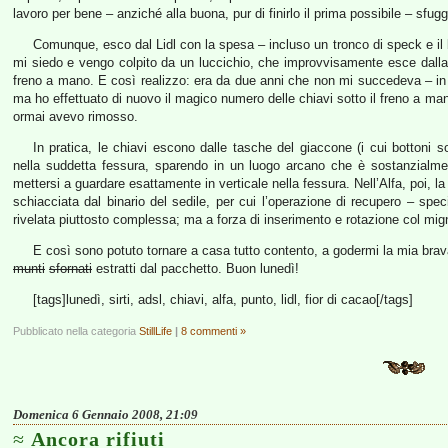
lavoro per bene – anziché alla buona, pur di finirlo il prima possibile – sfug
Comunque, esco dal Lidl con la spesa – incluso un tronco di speck e il bi
mi siedo e vengo colpito da un luccichio, che improvvisamente esce dalla mi
freno a mano. E così realizzo: era da due anni che non mi succedeva – in
ma ho effettuato di nuovo il magico numero delle chiavi sotto il freno a ma
ormai avevo rimosso.
In pratica, le chiavi escono dalle tasche del giaccone (i cui bottoni
nella suddetta fessura, sparendo in un luogo arcano che è sostanzialmen
mettersi a guardare esattamente in verticale nella fessura. Nell’Alfa, poi, l
schiacciata dal binario del sedile, per cui l’operazione di recupero – spec
rivelata piuttosto complessa; ma a forza di inserimento e rotazione col mign
E così sono potuto tornare a casa tutto contento, a godermi la mia brav
munti
sfornati
estratti dal pacchetto. Buon lunedì!
[tags]lunedì, sirti, adsl, chiavi, alfa, punto, lidl, fior di cacao[/tags]
Pubblicato nella categoria
StillLife
|
8 commenti »
Domenica 6 Gennaio 2008, 21:09
Ancora rifiuti