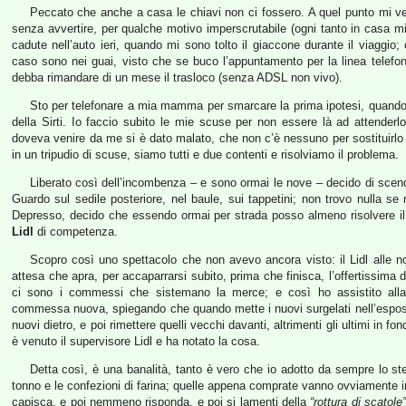
Peccato che anche a casa le chiavi non ci fossero. A quel punto mi v
senza avvertire, per qualche motivo imperscrutabile (ogni tanto in casa
cadute nell’auto ieri, quando mi sono tolto il giaccone durante il viaggio
caso sono nei guai, visto che se buco l’appuntamento per la linea telefon
debba rimandare di un mese il trasloco (senza ADSL non vivo).
Sto per telefonare a mia mamma per smarcare la prima ipotesi, quando squ
della Sirti. Io faccio subito le mie scuse per non essere là ad attender
doveva venire da me si è dato malato, che non c’è nessuno per sostituirl
in un tripudio di scuse, siamo tutti e due contenti e risolviamo il problema.
Liberato così dell’incombenza – e sono ormai le nove – decido di scend
Guardo sul sedile posteriore, nel baule, sui tappetini; non trovo nulla s
Depresso, decido che essendo ormai per strada posso almeno risolvere il 
Lidl
di competenza.
Scopro così uno spettacolo che non avevo ancora visto: il Lidl alle no
attesa che apra, per accaparrarsi subito, prima che finisca, l’offertissima 
ci sono i commessi che sistemano la merce; e così ho assistito all
commessa nuova, spiegando che quando mette i nuovi surgelati nell’espositor
nuovi dietro, e poi rimettere quelli vecchi davanti, altrimenti gli ultimi in
è venuto il supervisore Lidl e ha notato la cosa.
Detta così, è una banalità, tanto è vero che io adotto da sempre lo s
tonno e le confezioni di farina; quelle appena comprate vanno ovviamente
capisca, e poi nemmeno risponda, e poi si lamenti della
“rottura di scatole