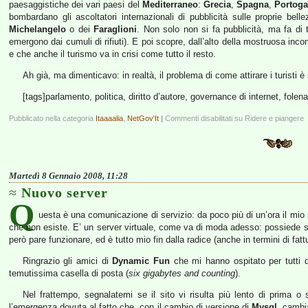
paesaggistiche dei vari paesi del
Mediterraneo
:
Grecia
,
Spagna
,
Portoga
bombardano gli ascoltatori internazionali di pubblicità sulle proprie belle
Michelangelo
o dei
Faraglioni
. Non solo non si fa pubblicità, ma fa di 
emergono dai cumuli di rifiuti). E poi scopre, dall’alto della mostruosa incom
e che anche il turismo va in crisi come tutto il resto.
Ah già, ma dimenticavo: in realtà, il problema di come attirare i turisti è
[tags]parlamento, politica, diritto d’autore, governance di internet, folena, 
Pubblicato nella categoria
Itaaaalia
,
NetGov'It
|
Commenti disabilitati
su Ridere e piangere
Martedì 8 Gennaio 2008, 11:28
Nuovo server
Q
uesta è una comunicazione di servizio: da poco più di un’ora il mio
che non esiste. E’ un server virtuale, come va di moda adesso: possiede
però pare funzionare, ed è tutto mio fin dalla radice (anche in termini di fatt
Ringrazio gli amici di
Dynamic Fun
che mi hanno ospitato per tutti 
temutissima casella di posta (
six gigabytes and counting
).
Nel frattempo, segnalatemi se il sito vi risulta più lento di prima o
l’emergenza dovuta al fatto che, con il cambio di versione di
Mysql
, cambi