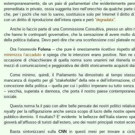
estemporaneamente, da un paio di parlamentari che evidentemente pensa
premeditata in privato, ossia suggerita loro nell’orecchio da qualche parte 
che, per i pochi che non lo sanno, sostituisce solo per Internet il diritto d
con un diritto di riproduzione dell’intera opera e però
“degradata”
.
Anche io faccio parte di una Commissione Consultiva, presso un altro min
che hanno le controparti governative, che la sensazione di avere molto 
della politica italiana. Devo però dire che una sconfessione così plateale n
Ora l’onorevole
Folena
– che pure è onestamente ricettivo rispetto all’
minimizza l’accaduto
e spiega che le intenzioni erano positive. Non ne du
occasione di chiacchierare di quella norma sono unanimi nel ritenerla inco
mezzi di comunicazione) e peggiorativa dei diritti storicamente acquisiti dai
Come minimo, quindi, il Parlamento ha dimostrato al tempo stess
mancanza di rispetto per gli
“stakeholder”
della rete e dell’informazione, c
concezione della politica – quella per cui i politici imperano su tutto senz
– vecchia, superata e dannosa, che porta il nostro paese contemporanea
sociale.
Questa norma fa il paio con altre belle pensate dei nostri politici relativ
royalty
per la raffigurazione anche senza scopo di lucro delle nostre opere 
pubblico dominio. Il risultato? E’ evidente: le bellezze dell’Italia stanno s
gioverà all’afflusso di turisti dall’estero, uno dei nostri principali motori e
Basta sintonizzarsi sulla
CNN
in questi mesi per trovare a ciclo 