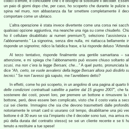
codici d’errore, e concludere che c’è bisogno di sostituire il decoder. Essen
un paio di giorni dopo che, per caso, ho scoperto che durante le pulizie s
spina nel muro, non abbastanza da far smettere completamente il deco
comportare come un ubriaco.
L’altra operazione è stata invece divertente come una corsa nei sacchi: 
qualsiasi opzione aggiuntiva, ma neanche una riga su come chiuderlo. Chi
ho il cellulare disabilitato ai numeri premium?), seleziono l’assistenz
l’abbonamento.”
La signorina, senza dire nulla, mi riattacca bellamente in
risponde un signorino; ridico la fatidica frase, e lui risponde deluso
“Attenda
Al terzo tentativo, risponde finalmente una gentile samaritana – s
attenzione, e mi spiega che l’abbonamento può essere chiuso soltanto a
scusi, ma non c’era la legge Bersani, che…”
A quel punto, pronunciata la
dice
“Ah, certo, se vuole avvalersi della legge Bersani allora può disdirlo s
tecnici.”
Se non l’avessi già saputo, me l’avrebbero detto?
In effetti, come ho poi scoperto, in un angolino di una pagina al quarto l
delle condizioni contrattuali satellite a partire dal 15 giugno 2007”
, che f
sostenere dei costi, poveri loro, per premere un bottone e rimuovere la 
bottone, però, deve essere ben complicato, visto che il costo varia a secon
cui sei cliente. Immagino che sia che devono trasmetterti dalle profondità
notoriamente le smart card si usurano col tempo, disabilitarne una più vecc
bottone è di 30 euro se sia l’impianto che il decoder sono tuoi, ma arriva 
più della durata del contratto stesso) se sei un cliente recente e se ti 
tenuto a restituire a tue spese!