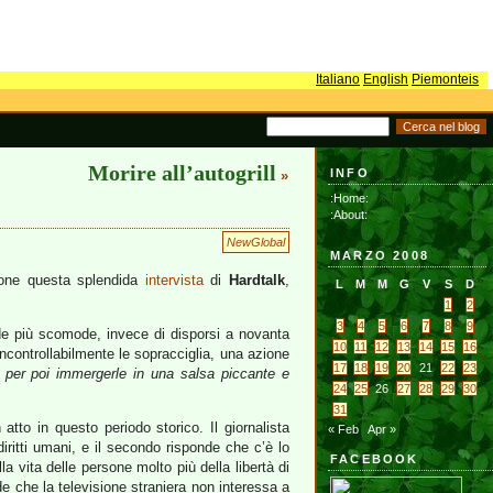
Italiano
English
Piemonteis
Morire all’autogrill
INFO
»
:Home:
:About:
NewGlobal
MARZO 2008
zione questa splendida
intervista
di
Hardtalk
,
L
M
M
G
V
S
D
1
2
3
4
5
6
7
8
9
ande più scomode, invece di disporsi a novanta
10
11
12
13
14
15
16
incontrollabilmente le sopracciglia, una azione
17
18
19
20
21
22
23
i per poi immergerle in una salsa piccante e
24
25
26
27
28
29
30
31
atto in questo periodo storico. Il giornalista
« Feb
Apr »
diritti umani, e il secondo risponde che c’è lo
FACEBOOK
a vita delle persone molto più della libertà di
de che la televisione straniera non interessa a