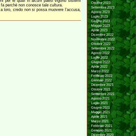
ni per le quali in alcuni paesi vigono sistemi
Ottobre 2023
lo fa perché non conosce tale cultura.
Settembre 2023
no a loro, credo non si possa muovere l’accusa,
Agosto 2023
Luglio 2023
Giugno 2023
Maggio 2023
Aprile 2023
Dicembre 2022
Novembre 2022
Ottobre 2022
Settembre 2022
Agosto 2022
Luglio 2022
Giugno 2022
Aprile 2022
Marzo 2022
Febbraio 2022
Gennaio 2022
Dicembre 2021
Ottobre 2021
Settembre 2021
Agosto 2021
Luglio 2021
Giugno 2021
Maggio 2021
Aprile 2021
Marzo 2021
Febbraio 2021
Gennaio 2021
Dicembre 2020