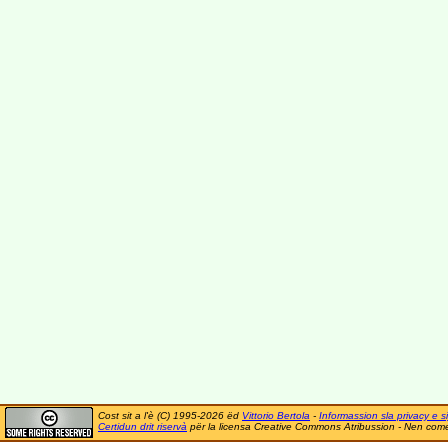
Cost sit a l'è (C) 1995-2026 ëd
Vittorio Bertola
-
Informassion sla privacy e si
Certidun drit riservà
për la licensa Creative Commons Atribussion - Nen comer