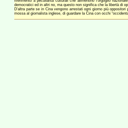
riferimento a peculiarità culturali che alimentino l’orgoglio nazion
democratici ed in altri no, ma questo non significa che la libertà di o
D’altra parte se in Cina vengono arrestati ogni giorno più oppositori
mossa al giornalista inglese, di guardare la Cina con occhi “occidenta