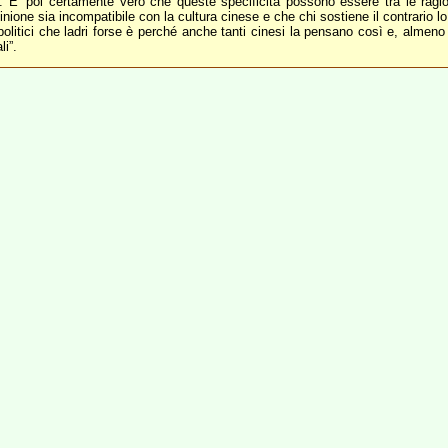
ale. E’ poi certamente vero che queste specificità possono essere tra le ragio
pinione sia incompatibile con la cultura cinese e che chi sostiene il contrario 
 politici che ladri forse è perché anche tanti cinesi la pensano così e, alme
li”.