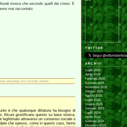
lturali invece che secondo quelli dei cinesi. E
 hanno mai raccontato.
TWITTER
ARCHIVI
Luglio 2026
Aprile 2026
Febbraio 2026
ts and pings are currently closed.
Gennaio 2026
Novembre 2025
Ottobre 2025
Agosto 2025
Luglio 2025
Giugno 2025
Gennaio 2025
 punto è che qualunque dittatura ha bisogno di
Luglio 2024
o. Alcuni giustificano questo su base storica,
Aprile 2024
ere legittimato attraverso un consenso sociale o
Gennaio 2024
fondate che spesso, come in questo caso, fanno
Dicembre 2023