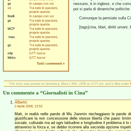
nessuno, è in inglese, e che comu
gs
In campo con voi
vb
Tra tutte le passioni,
poi si parla di dinamiche politiche 
proprio questa
finelli
In campo con voi
Comunque la pensiate sulla Ci
gs
Tra tutte le passioni,
proprio questa
[tags]cina, tibet, diritti umani,
MCP
Tra tutte le passioni,
proprio questa
.mau.
Tra tutte le passioni,
proprio questa
gs
Tra tutte le passioni,
proprio questa
mfp
GTT horror
Mirko
GTT horror
Tutti i commenti
»
This entry was posted on domenica, Marzo 30th, 2008 at 12:07 pm, and is filed under
Un commento a “Giornalisti in Cina”
Alberto
:
2 Aprile 2008, 13:53
Mah, in realtà nelle parole di Wu Jianmin riecheggiano le parole di 
giustificare la non concessione delle stesse libertà che paesi limit
sociale, culturale ma ad ogni latitudine e longitudine il problema è l
attraverso la forza e, se debbo ricorrere alla seconda opzione rispe