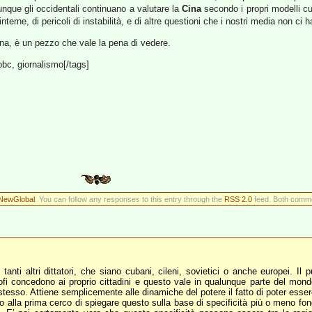
nque gli occidentali continuano a valutare la
Cina
secondo i propri modelli cu
interne, di pericoli di instabilità, e di altre questioni che i nostri media non ci
na, è un pezzo che vale la pena di vedere.
 bbc, giornalismo[/tags]
NewGlobal
. You can follow any responses to this entry through the
RSS 2.0
feed. Both commen
tanti altri dittatori, che siano cubani, cileni, sovietici o anche europei. Il
rofi concedono ai proprio cittadini e questo vale in qualunque parte del mond
o stesso. Attiene semplicemente alle dinamiche del potere il fatto di poter ess
tto alla prima cerco di spiegare questo sulla base di specificità più o meno 