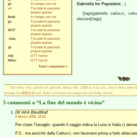
Gabriella for Pepsident
…)
gs
In campo con voi
vb
Tra tutte le passioni,
proprio questa
[tags]gabriella carlucci, car
finelli
In campo con voi
elezioni[/tags]
gs
Tra tutte le passioni,
proprio questa
MCP
Tra tutte le passioni,
proprio questa
.mau.
Tra tutte le passioni,
proprio questa
gs
Tra tutte le passioni,
proprio questa
mfp
GTT horror
Mirko
GTT horror
Tutti i commenti
»
This entry was posted on giovedì, Marzo 6th, 2008 at 4:21 pm, and is filed under
through the
RSS 2.0
feed. Both comments and pings are currently closed.
5 commenti a “La fine del mondo è vicina”
D# AKA BlindWolf
:
6 Marzo 2008, 16:52
Per citare Travaglio: quando il saggio indica la Luna in Italia ci doman
P.S.: ma anzichè dalla Carlucci, non facevano prima a farlo attaccar