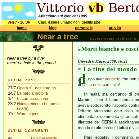
Affacciato sul Web dal 1995
Ven 7 - 16:36
Ciao, essere umano non identificato!
home
blog
personale
attività
Near a tree
ovvero come rovinarsi una 
Morti bianche e cosci
«
Near a tree by a river
Giovedì 6 Marzo 2008, 16:21
there's a hole in the ground
La fine del mondo 
d
opo aver
scoperto
che non 
ULTIMI POST
di
fisica delle particelle
!
27/7
Opera sì, nazismo no
14/7
La parola proibita
In realtà sta cercando di p
1/4
In campo con voi
Maiani
, fisico di fama internazi
23/2
Nuovo cinema Luftansia
aveva sottoscritto l’appello contr
(2026)
l’effetto straniante dato dalla 
11/2
Wormslayer
elementare, commenta gli articoli
direttore del
CERN
è assolutamen
mondo (o almeno dell’
Italia
) è vic
ULTIMI COMMENTI
Però leggetevi i commenti, so
gs
La parola proibita