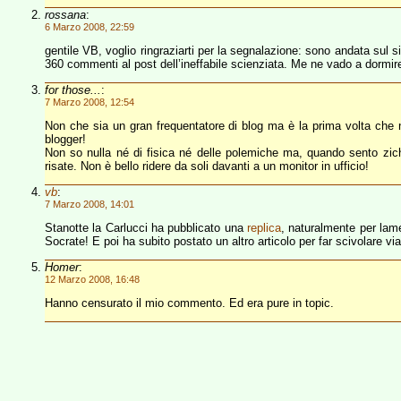
rossana
:
6 Marzo 2008, 22:59
gentile VB, voglio ringraziarti per la segnalazione: sono andata sul s
360 commenti al post dell’ineffabile scienziata. Me ne vado a dormire
for those...
:
7 Marzo 2008, 12:54
Non che sia un gran frequentatore di blog ma è la prima volta ch
blogger!
Non so nulla né di fisica né delle polemiche ma, quando sento zich
risate. Non è bello ridere da soli davanti a un monitor in ufficio!
vb
:
7 Marzo 2008, 14:01
Stanotte la Carlucci ha pubblicato una
replica
, naturalmente per lame
Socrate! E poi ha subito postato un altro articolo per far scivolare vi
Homer
:
12 Marzo 2008, 16:48
Hanno censurato il mio commento. Ed era pure in topic.