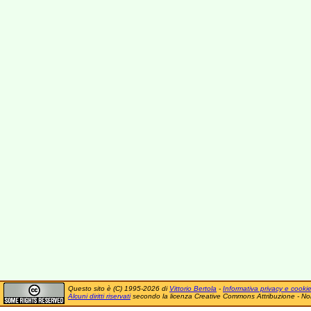
Questo sito è (C) 1995-2026 di
Vittorio Bertola
-
Informativa privacy e cooki
Alcuni diritti riservati
secondo la licenza Creative Commons Attribuzione - No