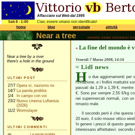
Affacciato sul Web dal 1995
Sab 8 - 1:00
Ciao, essere umano non identificato!
home
blog
personale
attività
Near a tree
ovvero come rovinarsi una 
La fine del mondo è v
«
Near a tree by a river
Venerdì 7 Marzo 2008, 14:16
there's a hole in the ground
Lidl news
H
o due aggiornamenti per vo
ULTIMI POST
l’inflazione, e i frollini mattutini 
27/7
Opera sì, nazismo no
passati da 1,29 a 1,39 €, mentre i 
14/7
La parola proibita
€. Sono pur sempre 2,55 €/kg cont
1/4
In campo con voi
nei supermercati normali, con un
23/2
Nuovo cinema Luftansia
rimasto male.
(2026)
11/2
Wormslayer
Il secondo però è che questa
20 euro, il solo mouse ottico wire
In genere i prezzi di questo gene
ULTIMI COMMENTI
interessano affrettatevi: secondo
gs
La parola proibita