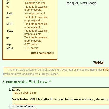
[tags]lidl, prezzi[/tags]
gs
In campo con voi
vb
Tra tutte le passioni,
proprio questa
finelli
In campo con voi
gs
Tra tutte le passioni,
proprio questa
MCP
Tra tutte le passioni,
proprio questa
.mau.
Tra tutte le passioni,
proprio questa
gs
Tra tutte le passioni,
proprio questa
mfp
GTT horror
Mirko
GTT horror
Tutti i commenti
»
This entry was posted on venerdì, Marzo 7th, 2008 at 2:16 pm, and is filed under
StillL
Both comments and pings are currently closed.
3 commenti a “Lidl news”
Bruno
:
7 Marzo 2008, 14:35
Vade Retro, VB! L’ho fatta finita con l’hardware economico, da solo p
simonecaldana
: