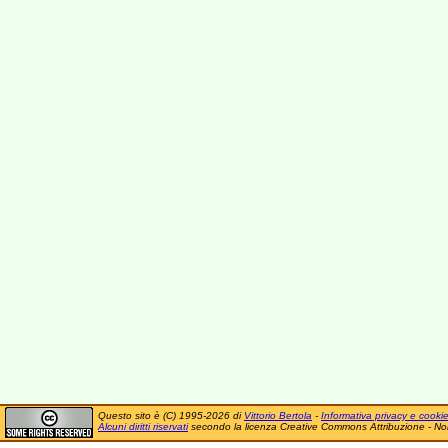
Questo sito è (C) 1995-2026 di
Vittorio Bertola
-
Informativa privacy e cooki
Alcuni diritti riservati
secondo la licenza Creative Commons Attribuzione - No