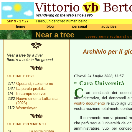
Wandering on the Web since 1995
Sun 9 - 17:27
Hello, unidentified human being!
home
blog
personal
activities
Near a tree
ovvero come rovinarsi una 
Archivio per il g
Near a tree by a river
there's a hole in the ground
Giovedì 24 Luglio 2008, 13:57
ULTIMI POST
Cara Università
27/7
Opera sì, nazismo no
C
14/7
La parola proibita
ari sindacati dei docent
1/4
In campo con voi
amministrativo, dei dottorandi e
23/2
Nuovo cinema Luftansia
(2026)
vostro documento
relativo agli ul
11/2
Wormslayer
vostra reazione totalmente contrar
Il commento non vi piacerà mo
che però segue l’università da vi
ULTIMI COMMENTI
amministratore, vuoi per conosc
gs
La parola proibita