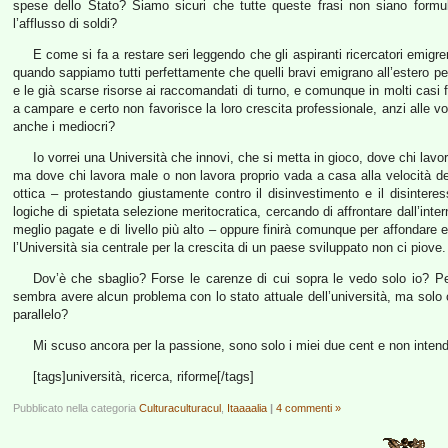
spese dello Stato? Siamo sicuri che tutte queste frasi non siano formule 
l’afflusso di soldi?
E come si fa a restare seri leggendo che gli aspiranti ricercatori emigre
quando sappiamo tutti perfettamente che quelli bravi emigrano all’estero 
e le già scarse risorse ai raccomandati di turno, e comunque in molti casi fi
a campare e certo non favorisce la loro crescita professionale, anzi alle v
anche i mediocri?
Io vorrei una Università che innovi, che si metta in gioco, dove chi lavo
ma dove chi lavora male o non lavora proprio vada a casa alla velocità de
ottica – protestando giustamente contro il disinvestimento e il disint
logiche di spietata selezione meritocratica, cercando di affrontare dall’inte
meglio pagate e di livello più alto – oppure finirà comunque per affondare 
l’Università sia centrale per la crescita di un paese sviluppato non ci piove.
Dov’è che sbaglio? Forse le carenze di cui sopra le vedo solo io? Pe
sembra avere alcun problema con lo stato attuale dell’università, ma solo
parallelo?
Mi scuso ancora per la passione, sono solo i miei due cent e non intend
[tags]università, ricerca, riforme[/tags]
Pubblicato nella categoria
Culturaculturacul
,
Itaaaalia
|
4 commenti »