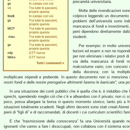
precarietà universitaria.
gs
In campo con voi
vb
Tra tutte le passioni,
Molte delle rivendicazioni son
proprio questa
colpisce leggendo un documento c
finelli
In campo con voi
gs
Tra tutte le passioni,
problemi dell’università sono ind
proprio questa
mancanza di fondi e investimenti, a
MCP
Tra tutte le passioni,
però dipendono direttamente dall
proprio questa
studenti.
.mau.
Tra tutte le passioni,
proprio questa
gs
Tra tutte le passioni,
Per esempio: in molte univers
proprio questa
lezioni ed esami e non ne rispond
mfp
GTT horror
per non eliminare i relativi posti 
Mirko
GTT horror
via della mancanza di fondi ma 
Tutti i commenti
»
malcostume vario; con concorsi che
della docenza; con la moltipli
moltiplicare stipendi e prebende. In questo documento non si menziona n
nostri fondi e delle nostre prerogative altrimenti faremo le barricate”
; una po
In una situazione dei conti pubblici che è quella che è, è indubbio che l
sprechi, spendendo meglio ciò che c’è e alleandosi con il privato; non ci si
poco, possa allargare la borsa in questo momento storico, tanto più a fr
situazioni totalmente scadenti. Negli ultimi decenni sono stati creati Atenei i
pieni di “figli di” e di raccomandati, di docenti i cui curriculum scientifici fan
E che
“trasmissione della conoscenza”
fa una Università quando non 
ignoranti che vanno a fare i disoccupati, non collabora con il sistema ec