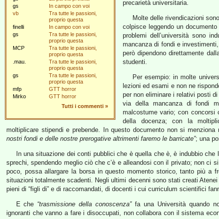
precarietà universitaria.
gs
In campo con voi
vb
Tra tutte le passioni,
Molte delle rivendicazioni son
proprio questa
colpisce leggendo un documento c
finelli
In campo con voi
gs
Tra tutte le passioni,
problemi dell’università sono ind
proprio questa
mancanza di fondi e investimenti, a
MCP
Tra tutte le passioni,
però dipendono direttamente dall
proprio questa
studenti.
.mau.
Tra tutte le passioni,
proprio questa
gs
Tra tutte le passioni,
Per esempio: in molte univers
proprio questa
lezioni ed esami e non ne rispond
mfp
GTT horror
per non eliminare i relativi posti 
Mirko
GTT horror
via della mancanza di fondi ma 
Tutti i commenti
»
malcostume vario; con concorsi che
della docenza; con la moltipli
moltiplicare stipendi e prebende. In questo documento non si menziona n
nostri fondi e delle nostre prerogative altrimenti faremo le barricate”
; una po
In una situazione dei conti pubblici che è quella che è, è indubbio che l
sprechi, spendendo meglio ciò che c’è e alleandosi con il privato; non ci si
poco, possa allargare la borsa in questo momento storico, tanto più a fr
situazioni totalmente scadenti. Negli ultimi decenni sono stati creati Atenei i
pieni di “figli di” e di raccomandati, di docenti i cui curriculum scientifici fan
E che
“trasmissione della conoscenza”
fa una Università quando non 
ignoranti che vanno a fare i disoccupati, non collabora con il sistema ec