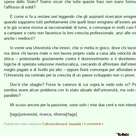
spese dello Stato? Siamo sicuri che tutte queste frasi non siano formule 
l’afflusso di soldi?
E come si fa a restare seri leggendo che gli aspiranti ricercatori emigre
quando sappiamo tutti perfettamente che quelli bravi emigrano all’estero 
e le già scarse risorse ai raccomandati di turno, e comunque in molti casi fi
a campare e certo non favorisce la loro crescita professionale, anzi alle v
anche i mediocri?
Io vorrei una Università che innovi, che si metta in gioco, dove chi lavo
ma dove chi lavora male o non lavora proprio vada a casa alla velocità de
ottica – protestando giustamente contro il disinvestimento e il disint
logiche di spietata selezione meritocratica, cercando di affrontare dall’inte
meglio pagate e di livello più alto – oppure finirà comunque per affondare 
l’Università sia centrale per la crescita di un paese sviluppato non ci piove.
Dov’è che sbaglio? Forse le carenze di cui sopra le vedo solo io? Pe
sembra avere alcun problema con lo stato attuale dell’università, ma solo
parallelo?
Mi scuso ancora per la passione, sono solo i miei due cent e non intend
[tags]università, ricerca, riforme[/tags]
Pubblicato nella categoria
Culturaculturacul
,
Itaaaalia
|
4 commenti »