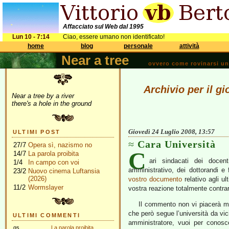
Affacciato sul Web dal 1995
Lun 10 - 7:14
Ciao, essere umano non identificato!
home
blog
personale
attività
Near a tree
ovvero come rovinarsi una 
Archivio per il g
Near a tree by a river
there's a hole in the ground
Giovedì 24 Luglio 2008, 13:57
ULTIMI POST
Cara Università
27/7
Opera sì, nazismo no
C
14/7
La parola proibita
ari sindacati dei docent
1/4
In campo con voi
amministrativo, dei dottorandi e
23/2
Nuovo cinema Luftansia
(2026)
vostro documento
relativo agli ul
11/2
Wormslayer
vostra reazione totalmente contrar
Il commento non vi piacerà mo
che però segue l’università da vi
ULTIMI COMMENTI
amministratore, vuoi per conosc
gs
La parola proibita