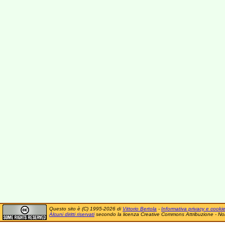
Questo sito è (C) 1995-2026 di
Vittorio Bertola
-
Informativa privacy e cooki
Alcuni diritti riservati
secondo la licenza Creative Commons Attribuzione - No