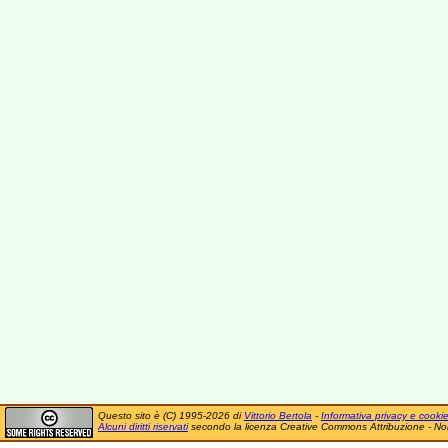
Questo sito è (C) 1995-2026 di
Vittorio Bertola
-
Informativa privacy e cooki
Alcuni diritti riservati
secondo la licenza Creative Commons Attribuzione - No