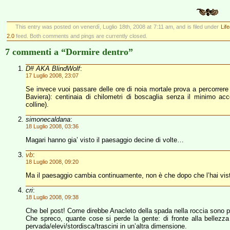
This entry was posted on venerdì, Luglio 18th, 2008 at 7:11 am, and is filed under
Lif
2.0
feed. Both comments and pings are currently closed.
7 commenti a “Dormire dentro”
D# AKA BlindWolf
:
17 Luglio 2008, 23:07
Se invece vuoi passare delle ore di noia mortale prova a percorrer
Baviera): centinaia di chilometri di boscaglia senza il minimo ac
colline).
simonecaldana
:
18 Luglio 2008, 03:36
Magari hanno gia’ visto il paesaggio decine di volte…
vb
:
18 Luglio 2008, 09:20
Ma il paesaggio cambia continuamente, non è che dopo che l’hai vi
cri
:
18 Luglio 2008, 09:38
Che bel post! Come direbbe Anacleto della spada nella roccia sono 
Che spreco, quante cose si perde la gente: di fronte alla bellezz
pervada/elevi/stordisca/trascini in un’altra dimensione.