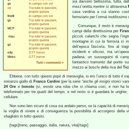
sia davvero bellissima, tutta, dal
gs
In campo con voi
mezz’oretta mentre si attraversa
vb
Tra tutte le passioni,
casa verdina a cui stanno cos
proprio questa
finelli
In campo con voi
ferroviario per l’ormai inutilissim
gs
Tra tutte le passioni,
proprio questa
Comunque, il resto è meravigl
MCP
Tra tutte le passioni,
campi della direttissima per
Fire
proprio questa
piccoli calanchi che segna l’ingr
.mau.
Tra tutte le passioni,
proprio questa
montagne in cui la ferrovia si i
gs
Tra tutte le passioni,
dell’epoca fascista, fino al trag
proprio questa
incidenti e silicosi, ma un’oper
mfp
GTT horror
padana, un susseguirsi di camp
Mirko
GTT horror
fantastico tramonto dal ponte s
Tutti i commenti
»
mezzo ai boschi della riva del
Tic
Ebbene, con tutto questo popò di meraviglia, io ero l’unico di tutto il 
romanzo giallo di
Franco Cardini
(per la serie
“anche gli insigni storici van
24 Ore
e
Inmoto
(sì, esiste una roba che si chiama così, e non ha lo 
telefoninato per tre quarti del tempo, e nel resto si è guardata le unghie;
cellulare.
Non sono ben sicuro di cosa sia andato perso; se la capacità di meravigl
la voglia di vivere e di conseguenza la possibilità di accorgersi della 
sbagliato in tutto questo.
[tags]treno, paesaggio, italia, natura, vita[/tags]