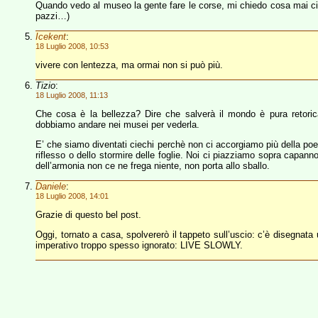
Quando vedo al museo la gente fare le corse, mi chiedo cosa mai ci so
pazzi…)
Icekent
:
18 Luglio 2008, 10:53
vivere con lentezza, ma ormai non si può più.
Tizio
:
18 Luglio 2008, 11:13
Che cosa è la bellezza? Dire che salverà il mondo è pura retor
dobbiamo andare nei musei per vederla.
E’ che siamo diventati ciechi perchè non ci accorgiamo più della poesia
riflesso o dello stormire delle foglie. Noi ci piazziamo sopra capannoni
dell’armonia non ce ne frega niente, non porta allo sballo.
Daniele
:
18 Luglio 2008, 14:01
Grazie di questo bel post.
Oggi, tornato a casa, spolvererò il tappeto sull’uscio: c’è disegnata
imperativo troppo spesso ignorato: LIVE SLOWLY.