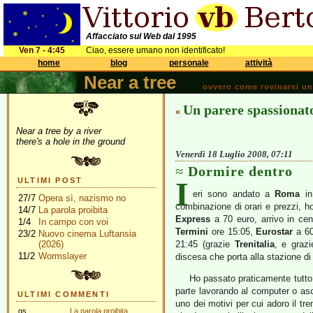
Affacciato sul Web dal 1995
Ven 7 - 4:45
Ciao, essere umano non identificato!
home
blog
personale
attività
Near a tree
ovvero come rovinarsi una 
Un parere spassionato
«
Near a tree by a river
there's a hole in the ground
Venerdì 18 Luglio 2008, 07:11
Dormire dentro
I
ULTIMI POST
eri sono andato a
Roma
in
27/7
Opera sì, nazismo no
combinazione di orari e prezzi, ho
14/7
La parola proibita
Express
a 70 euro, arrivo in cen
1/4
In campo con voi
Termini
ore 15:05,
Eurostar
a 60 
23/2
Nuovo cinema Luftansia
(2026)
21:45 (grazie
Trenitalia
, e grazi
11/2
Wormslayer
discesa che porta alla stazione d
Ho passato praticamente tutto i
parte lavorando al computer o as
ULTIMI COMMENTI
uno dei motivi per cui adoro il tr
gs
La parola proibita