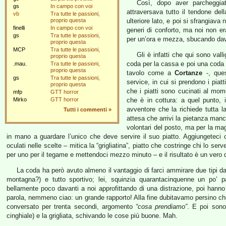
Così, dopo aver parcheggia
gs
In campo con voi
attraversava tutto il tendone de
vb
Tra tutte le passioni,
proprio questa
ulteriore lato, e poi si sfrangiava
finelli
In campo con voi
generi di conforto, ma noi non e
gs
Tra tutte le passioni,
per un’ora e mezza, sbucando davan
proprio questa
MCP
Tra tutte le passioni,
Gli è infatti che qui sono vall
proprio questa
coda per la cassa e poi una coda p
.mau.
Tra tutte le passioni,
proprio questa
tavolo come a
Cortanze
-, ques
gs
Tra tutte le passioni,
service, in cui si prendono i piat
proprio questa
che i piatti sono cucinati al mo
mfp
GTT horror
Mirko
GTT horror
che è in cottura: a quel punto, 
avventore che la richiede tutta 
Tutti i commenti
»
attesa che arrivi la pietanza man
volontari del posto, ma per la mag
in mano a guardare l’unico che deve servire il suo piatto. Aggiungeteci
oculati nelle scelte – mitica la “grigliatina”, piatto che costringe chi lo se
per uno per il tegame e mettendoci mezzo minuto – e il risultato è un vero 
La coda ha però avuto almeno il vantaggio di farci ammirare due tipi da
montagna?) e tutto sportivo; lei, squinzia quarantacinquenne un po’ p
bellamente poco davanti a noi approfittando di una distrazione, poi hann
parola, nemmeno ciao: un grande rapporto! Alla fine dubitavamo persino ch
conversato per trenta secondi, argomento
“cosa prendiamo”
. E poi sono 
cinghiale) e la grigliata, schivando le cose più buone. Mah.