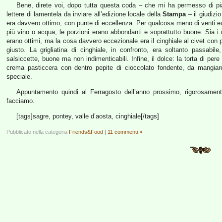
Bene, direte voi, dopo tutta questa coda – che mi ha permesso di pia
lettere di lamentela da inviare all’edizione locale della
Stampa
– il giudizi
era davvero ottimo, con punte di eccellenza. Per qualcosa meno di venti 
più vino o acqua; le porzioni erano abbondanti e soprattutto buone. Sia i ra
erano ottimi, ma la cosa davvero eccezionale era il cinghiale al civet con 
giusto. La grigliatina di cinghiale, in confronto, era soltanto passabil
salsiccette, buone ma non indimenticabili. Infine, il dolce: la torta di p
crema pasticcera con dentro pepite di cioccolato fondente, da mangia
speciale.
Appuntamento quindi al Ferragosto dell’anno prossimo, rigorosament
facciamo.
[tags]sagre, pontey, valle d’aosta, cinghiale[/tags]
Pubblicato nella categoria
Friends&Food
|
11 commenti »