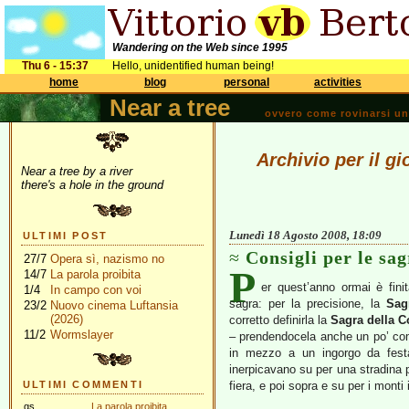
Wandering on the Web since 1995
Thu 6 - 15:37
Hello, unidentified human being!
home
blog
personal
activities
Near a tree
ovvero come rovinarsi una 
Archivio per il g
Near a tree by a river
there's a hole in the ground
Lunedì 18 Agosto 2008, 18:09
ULTIMI POST
Consigli per le sag
27/7
Opera sì, nazismo no
P
14/7
La parola proibita
er quest’anno ormai è fini
1/4
In campo con voi
sagra: per la precisione, la
Sag
23/2
Nuovo cinema Luftansia
(2026)
corretto definirla la
Sagra della 
11/2
Wormslayer
– prendendocela anche un po’ com
in mezzo a un ingorgo da fes
inerpicavano su per una stradina 
ULTIMI COMMENTI
fiera, e poi sopra e su per i monti
gs
La parola proibita