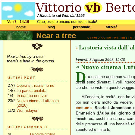
Affacciato sul Web dal 1995
Ven 7 - 14:19
Ciao, essere umano non identificato!
home
blog
personale
attività
Near a tree
ovvero come rovinarsi una 
La storia vista dall’a
«
Near a tree by a river
Venerdì 8 Agosto 2008, 15:28
there's a hole in the ground
Nuovo cinema Luf
D
a qualche anno non vado qu
ULTIMI POST
usciti sono diventati i voli inter
27/7
Opera sì, nazismo no
ciò che ho visto in questo viaggio
14/7
La parola proibita
1/4
In campo con voi
All’andata, in realtà, non ho v
23/2
Nuovo cinema Luftansia
poi non c’era molto da vedere,
(2026)
costume
,
Scarlett Johansson
c
11/2
Wormslayer
Emmerich
(
L’alba del giorno 
minuto era costituito da una car
delle premesse di una banalità ta
ULTIMI COMMENTI
spento ed è finita lì.
gs
La parola proibita