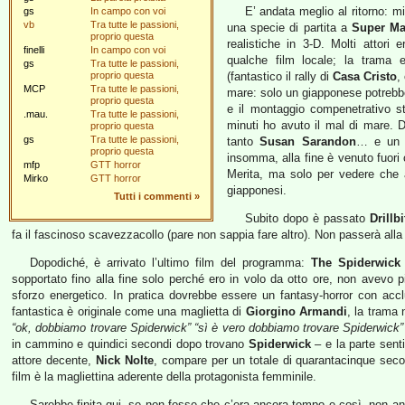
E’ andata meglio al ritorno: m
gs
In campo con voi
vb
Tra tutte le passioni,
una specie di partita a
Super Ma
proprio questa
realistiche in 3-D. Molti attor
finelli
In campo con voi
qualche film locale; la trama e
gs
Tra tutte le passioni,
proprio questa
(fantastico il rally di
Casa Cristo
,
MCP
Tra tutte le passioni,
mare: solo un giapponese potrebb
proprio questa
e il montaggio compenetrativo st
.mau.
Tra tutte le passioni,
minuti ho avuto il mal di mare.
proprio questa
gs
Tra tutte le passioni,
tanto
Susan Sarandon
… e un 
proprio questa
insomma, alla fine è venuto fuori
mfp
GTT horror
Merita, ma solo per vedere che a
Mirko
GTT horror
giapponesi.
Tutti i commenti
»
Subito dopo è passato
Drillb
fa il fascinoso scavezzacollo (pare non sappia fare altro). Non passerà all
Dopodiché, è arrivato l’ultimo film del programma:
The Spiderwick
sopportato fino alla fine solo perché ero in volo da otto ore, non avevo p
sforzo energetico. In pratica dovrebbe essere un fantasy-horror con acc
fantastica è originale come una maglietta di
Giorgino Armandi
, la trama 
“ok, dobbiamo trovare Spiderwick” “sì è vero dobbiamo trovare Spiderwick”
in cammino e quindici secondi dopo trovano
Spiderwick
– e la parte sent
attore decente,
Nick Nolte
, compare per un totale di quarantacinque seco
film è la magliettina aderente della protagonista femminile.
Sarebbe finita qui, se non fosse che c’era ancora tempo e così, non 