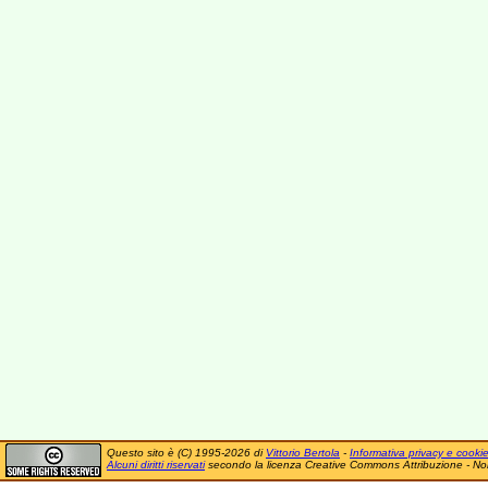
Questo sito è (C) 1995-2026 di
Vittorio Bertola
-
Informativa privacy e cooki
Alcuni diritti riservati
secondo la licenza Creative Commons Attribuzione - No