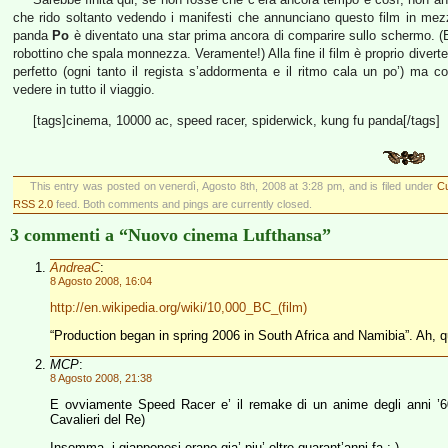
che rido soltanto vedendo i manifesti che annunciano questo film in m
panda
Po
è diventato una star prima ancora di comparire sullo schermo. (E
robottino che spala monnezza. Veramente!) Alla fine il film è proprio diver
perfetto (ogni tanto il regista s’addormenta e il ritmo cala un po’) ma
vedere in tutto il viaggio.
[tags]cinema, 10000 ac, speed racer, spiderwick, kung fu panda[/tags]
This entry was posted on venerdì, Agosto 8th, 2008 at 3:28 pm, and is filed under
Cu
RSS 2.0
feed. Both comments and pings are currently closed.
3 commenti a “Nuovo cinema Lufthansa”
AndreaC
:
8 Agosto 2008, 16:04
http://en.wikipedia.org/wiki/10,000_BC_(film)
“Production began in spring 2006 in South Africa and Namibia”. Ah, q
MCP
:
8 Agosto 2008, 21:38
E ovviamente Speed Racer e’ il remake di un anime degli anni ’
Cavalieri del Re)
Insomma, i giapponesi erano gia’ piu’ oltre quarant’anni fa ;-)