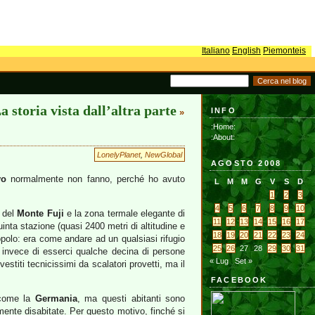
Italiano
English
Piemonteis
a storia vista dall’altra parte
INFO
»
:Home:
:About:
LonelyPlanet
,
NewGlobal
AGOSTO 2008
yo
normalmente non fanno, perché ho avuto
L
M
M
G
V
S
D
1
2
3
4
5
6
7
8
9
10
i del
Monte Fuji
e la zona termale elegante di
11
12
13
14
15
16
17
uinta stazione (quasi 2400 metri di altitudine e
18
19
20
21
22
23
24
opolo: era come andare ad un qualsiasi rifugio
25
26
27
28
29
30
31
, e invece di esserci qualche decina di persone
« Lug
Set »
vestiti tecnicissimi da scalatori provetti, ma il
FACEBOOK
e come la
Germania
, ma questi abitanti sono
mente disabitate. Per questo motivo, finché si