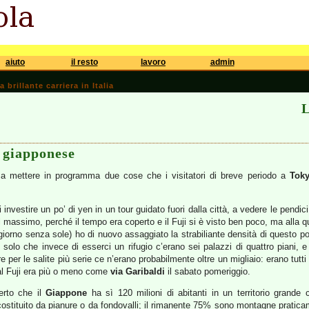
aiuto
il resto
lavoro
admin
brillante carriera in Italia
L
a giapponese
e a mettere in programma due cose che i visitatori di breve periodo a
Tok
 investire un po’ di yen in un tour guidato fuori dalla città, a vedere le pendic
 il massimo, perché il tempo era coperto e il Fuji si è visto ben poco, ma alla q
giorno senza sole) ho di nuovo assaggiato la strabiliante densità di questo p
te, solo che invece di esserci un rifugio c’erano sei palazzi di quattro piani
re per le salite più serie ce n’erano probabilmente oltre un migliaio: erano tutti 
 al Fuji era più o meno come
via Garibaldi
il sabato pomeriggio.
erto che il
Giappone
ha sì 120 milioni di abitanti in un territorio grand
 costituito da pianure o da fondovalli; il rimanente 75% sono montagne pratica