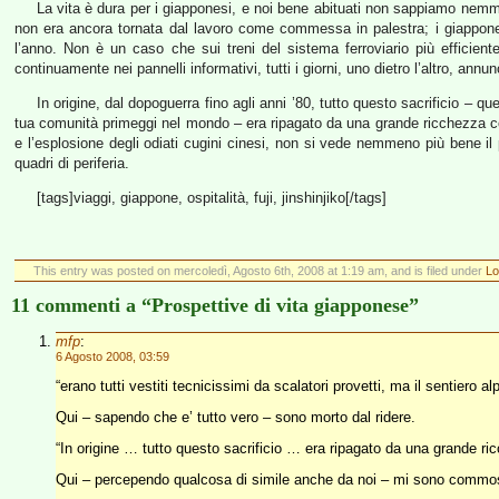
La vita è dura per i giapponesi, e noi bene abituati non sappiamo nemm
non era ancora tornata dal lavoro come commessa in palestra; i giapponesi
l’anno. Non è un caso che sui treni del sistema ferroviario più efficien
continuamente nei pannelli informativi, tutti i giorni, uno dietro l’altro, ann
In origine, dal dopoguerra fino agli anni ’80, tutto questo sacrificio – qu
tua comunità primeggi nel mondo – era ripagato da una grande ricchezza coll
e l’esplosione degli odiati cugini cinesi, non si vede nemmeno più bene il 
quadri di periferia.
[tags]viaggi, giappone, ospitalità, fuji, jinshinjiko[/tags]
This entry was posted on mercoledì, Agosto 6th, 2008 at 1:19 am, and is filed under
Lo
11 commenti a “Prospettive di vita giapponese”
mfp
:
6 Agosto 2008, 03:59
“erano tutti vestiti tecnicissimi da scalatori provetti, ma il sentiero
Qui – sapendo che e’ tutto vero – sono morto dal ridere.
“In origine … tutto questo sacrificio … era ripagato da una grande r
Qui – percependo qualcosa di simile anche da noi – mi sono commo