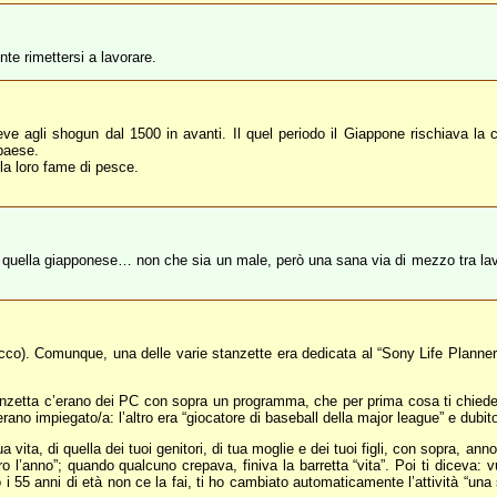
te rimettersi a lavorare.
ve agli shogun dal 1500 in avanti. Il quel periodo il Giappone rischiava la 
 paese.
la loro fame di pesce.
a quella giapponese… non che sia un male, però una sana via di mezzo tra lav
co). Comunque, una delle varie stanzette era dedicata al “Sony Life Planne
tanzetta c’erano dei PC con sopra un programma, che per prima cosa ti chied
erano impiegato/a: l’altro era “giocatore di baseball della major league” e dubi
ita, di quella dei tuoi genitori, di tua moglie e dei tuoi figli, con sopra, an
o l’anno”; quando qualcuno crepava, finiva la barretta “vita”. Poi ti diceva: vu
i 55 anni di età non ce la fai, ti ho cambiato automaticamente l’attività “una 