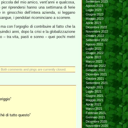
Settembre 2023
 piccola del mio amico, vent’anni e qualcosa,
Agosto 2023
 per riprendersi hanno una settimana di ferie
Luglio 2023
in ginocchio dell’intera azienda, si leggano
Giugno 2023
l sangue, i pendolari ricominciano a scorrere.
Maggio 2023
Aprile 2023
ma con l’orgoglio di contribuire al fatto che la
Dicembre 2022
ndici anni, dopo la crisi e la globalizzazione
Novembre 2022
Ottobre 2022
o – tra vita, pasti e sonno – quei pochi metri
Settembre 2022
Agosto 2022
Luglio 2022
Giugno 2022
Aprile 2022
Marzo 2022
Febbraio 2022
 Both comments and pings are currently closed.
Gennaio 2022
Dicembre 2021
Ottobre 2021
Settembre 2021
Agosto 2021
Luglio 2021
Giugno 2021
eriggio”
Maggio 2021
Aprile 2021
Marzo 2021
Febbraio 2021
hé di tutto questo”
Gennaio 2021
Dicembre 2020
Novembre 2020