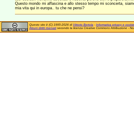
Questo mondo mi affascina e allo stesso tempo mi sconcerta, siamo d
mia vita qui in europa.. tu che ne pensi?
Questo sito è (C) 1995-2026 di
Vittorio Bertola
-
Informativa privacy e cooki
Alcuni diritti riservati
secondo la licenza Creative Commons Attribuzione - No