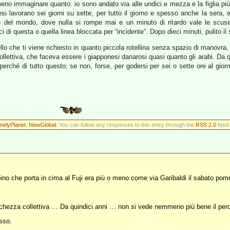
eno immaginare quanto: io sono andato via alle undici e mezza e la figlia più
 lavorano sei giorni su sette, per tutto il giorno e spesso anche la sera, e
te del mondo, dove nulla si rompe mai e un minuto di ritardo vale le scuse 
unci di questa o quella linea bloccata per “incidente”. Dopo dieci minuti, pulito i
ello che ti viene richiesto in quanto piccola rotellina senza spazio di manovra, 
ettiva, che faceva essere i giapponesi danarosi quasi quanto gli arabi. Da qui
perché di tutto questo; se non, forse, per godersi per sei o sette ore al giorn
nelyPlanet
,
NewGlobal
. You can follow any responses to this entry through the
RSS 2.0
feed.
 alpino che porta in cima al Fuji era più o meno come via Garibaldi il sabato pom
icchezza collettiva … Da quindici anni … non si vede nemmeno più bene il perc
sso.