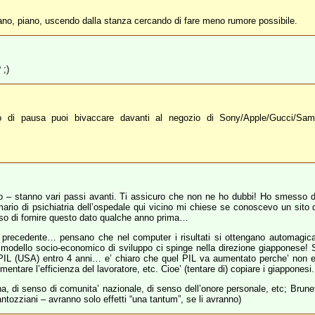
iano, piano, uscendo dalla stanza cercando di fare meno rumore possibile.
 ;)
rno di pausa puoi bivaccare davanti al negozio di Sony/Apple/Gucci/Sa
cio – stanno vari passi avanti. Ti assicuro che non ne ho dubbi! Ho smesso d
rio di psichiatria dell’ospedale qui vicino mi chiese se conoscevo un sito do
esso di fornire questo dato qualche anno prima…
ione precedente… pensano che nel computer i risultati si ottengano automagica
e modello socio-economico di sviluppo ci spinge nella direzione giapponese! 
PIL (USA) entro 4 anni… e’ chiaro che quel PIL va aumentato perche’ non es
umentare l’efficienza del lavoratore, etc. Cioe’ (tentare di) copiare i giapponesi.
na, di senso di comunita’ nazionale, di senso dell’onore personale, etc; Brunet
Fantozziani – avranno solo effetti “una tantum”, se li avranno)