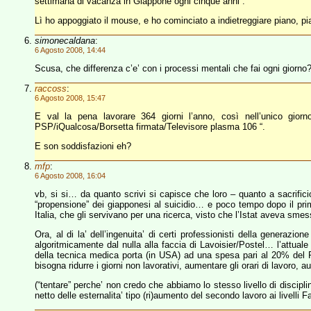
settimana di vacanza in Giappone ogni cinque anni”.
Lì ho appoggiato il mouse, e ho cominciato a indietreggiare piano, p
simonecaldana
:
6 Agosto 2008, 14:44
Scusa, che differenza c’e’ con i processi mentali che fai ogni giorno?
raccoss
:
6 Agosto 2008, 15:47
E val la pena lavorare 364 giorni l’anno, così nell’unico gio
PSP/iQualcosa/Borsetta firmata/Televisore plasma 106 “.
E son soddisfazioni eh?
mfp
:
6 Agosto 2008, 16:04
vb, si si… da quanto scrivi si capisce che loro – quanto a sacrifi
“propensione” dei giapponesi al suicidio… e poco tempo dopo il prima
Italia, che gli servivano per una ricerca, visto che l’Istat aveva sm
Ora, al di la’ dell’ingenuita’ di certi professionisti della generaz
algoritmicamente dal nulla alla faccia di Lavoisier/Postel… l’attual
della tecnica medica porta (in USA) ad una spesa pari al 20% del 
bisogna ridurre i giorni non lavorativi, aumentare gli orari di lavoro, a
(“tentare” perche’ non credo che abbiamo lo stesso livello di discipli
netto delle esternalita’ tipo (ri)aumento del secondo lavoro ai livelli 