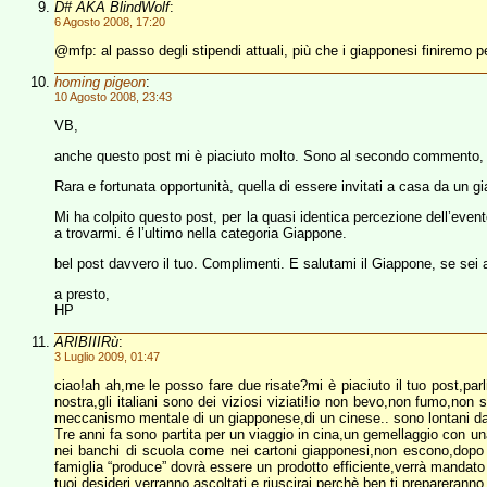
D# AKA BlindWolf
:
6 Agosto 2008, 17:20
@mfp: al passo degli stipendi attuali, più che i giapponesi finiremo pe
homing pigeon
:
10 Agosto 2008, 23:43
VB,
anche questo post mi è piaciuto molto. Sono al secondo commento, do
Rara e fortunata opportunità, quella di essere invitati a casa da un 
Mi ha colpito questo post, per la quasi identica percezione dell’even
a trovarmi. é l’ultimo nella categoria Giappone.
bel post davvero il tuo. Complimenti. E salutami il Giappone, se sei a
a presto,
HP
ARIBIIIRù
:
3 Luglio 2009, 01:47
ciao!ah ah,me le posso fare due risate?mi è piaciuto il tuo post,par
nostra,gli italiani sono dei viziosi viziati!io non bevo,non fumo,n
meccanismo mentale di un giapponese,di un cinese.. sono lontani da n
Tre anni fa sono partita per un viaggio in cina,un gemellaggio con una
nei banchi di scuola come nei cartoni giapponesi,non escono,dopo la
famiglia “produce” dovrà essere un prodotto efficiente,verrà mandato 
tuoi desideri verranno ascoltati e riuscirai perchè ben ti prepareranno