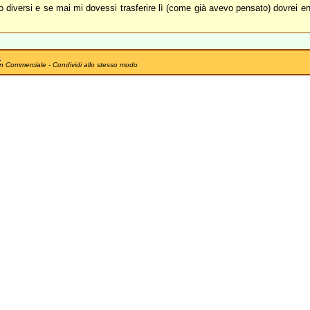
iversi e se mai mi dovessi trasferire lì (come già avevo pensato) dovrei ent
e
n Commerciale - Condividi allo stesso modo