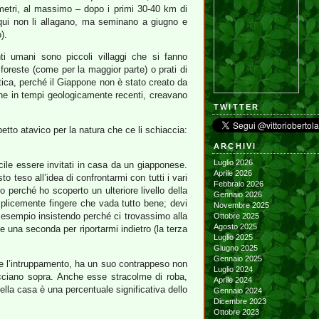
metri, al massimo – dopo i primi 30-40 km di
qui non li allagano, ma seminano a giugno e
).
ti umani sono piccoli villaggi che si fanno
oreste (come per la maggior parte) o prati di
intica, perché il Giappone non è stato creato da
che in tempi geologicamente recenti, creavano
TWITTER
tto atavico per la natura che ce li schiaccia:
ARCHIVI
Luglio 2026
cile essere invitati in casa da un giapponese.
Aprile 2026
o teso all’idea di confrontarmi con tutti i vari
Febbraio 2026
 perché ho scoperto un ulteriore livello della
Gennaio 2026
mplicemente fingere che vada tutto bene; devi
Novembre 2025
d esempio insistendo perché ci trovassimo alla
Ottobre 2025
Agosto 2025
e una seconda per riportarmi indietro (la terza
Luglio 2025
Giugno 2025
Gennaio 2025
e e l’intruppamento, ha un suo contrappeso non
Luglio 2024
facciano sopra. Anche esse stracolme di roba,
Aprile 2024
ella casa è una percentuale significativa dello
Gennaio 2024
Dicembre 2023
Ottobre 2023