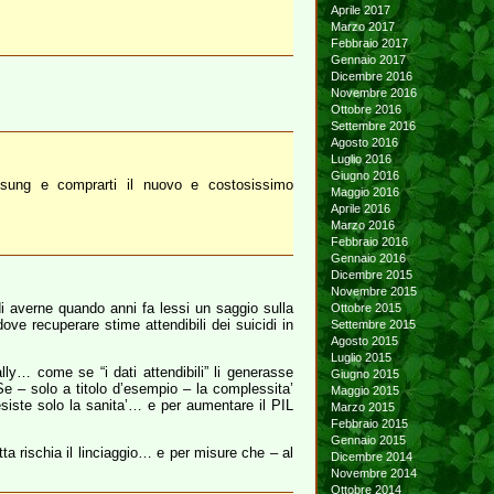
Aprile 2017
Marzo 2017
Febbraio 2017
Gennaio 2017
Dicembre 2016
Novembre 2016
Ottobre 2016
Settembre 2016
Agosto 2016
Luglio 2016
Giugno 2016
msung e comprarti il nuovo e costosissimo
Maggio 2016
Aprile 2016
Marzo 2016
Febbraio 2016
Gennaio 2016
Dicembre 2015
Novembre 2015
i averne quando anni fa lessi un saggio sulla
Ottobre 2015
ve recuperare stime attendibili dei suicidi in
Settembre 2015
Agosto 2015
Luglio 2015
lly… come se “i dati attendibili” li generasse
Giugno 2015
Se – solo a titolo d’esempio – la complessita’
Maggio 2015
iste solo la sanita’… e per aumentare il PIL
Marzo 2015
Febbraio 2015
Gennaio 2015
ta rischia il linciaggio… e per misure che – al
Dicembre 2014
Novembre 2014
Ottobre 2014