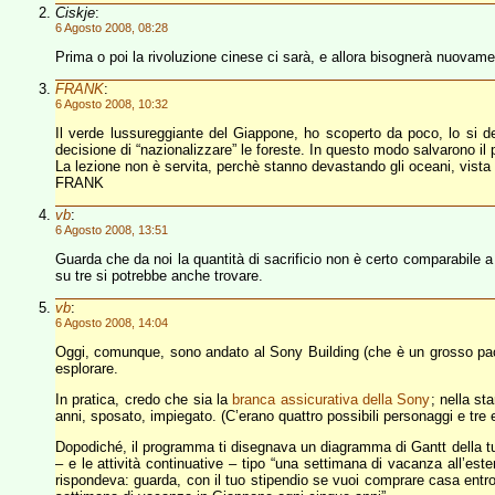
Ciskje
:
6 Agosto 2008, 08:28
Prima o poi la rivoluzione cinese ci sarà, e allora bisognerà nuovamen
FRANK
:
6 Agosto 2008, 10:32
Il verde lussureggiante del Giappone, ho scoperto da poco, lo si de
decisione di “nazionalizzare” le foreste. In questo modo salvarono il
La lezione non è servita, perchè stanno devastando gli oceani, vista 
FRANK
vb
:
6 Agosto 2008, 13:51
Guarda che da noi la quantità di sacrificio non è certo comparabile 
su tre si potrebbe anche trovare.
vb
:
6 Agosto 2008, 14:04
Oggi, comunque, sono andato al Sony Building (che è un grosso pac
esplorare.
In pratica, credo che sia la
branca assicurativa della Sony
; nella s
anni, sposato, impiegato. (C’erano quattro possibili personaggi e tre 
Dopodiché, il programma ti disegnava un diagramma di Gantt della tua v
– e le attività continuative – tipo “una settimana di vacanza all’ester
rispondeva: guarda, con il tuo stipendio se vuoi comprare casa entro 