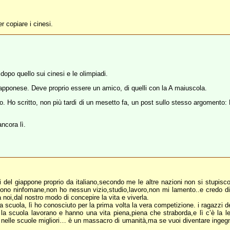
r copiare i cinesi.
po quello sui cinesi e le olimpiadi.
giapponese. Deve proprio essere un amico, di quelli con la A maiuscola.
to. Ho scritto, non più tardi di un mesetto fa, un post sullo stesso argomento
ncora lì.
li del giappone proprio da italiano,secondo me le altre nazioni non si stupisc
on sono ninfomane,non ho nessun vizio,studio,lavoro,non mi lamento..e credo 
oi,dal nostro modo di concepire la vita e viverla.
 scuola, lì ho conosciuto per la prima volta la vera competizione. i ragazzi de
 scuola lavorano e hanno una vita piena,piena che straborda,e lì c’è la legg
nelle scuole migliori… è un massacro di umanità,ma se vuoi diventare ingegner
.