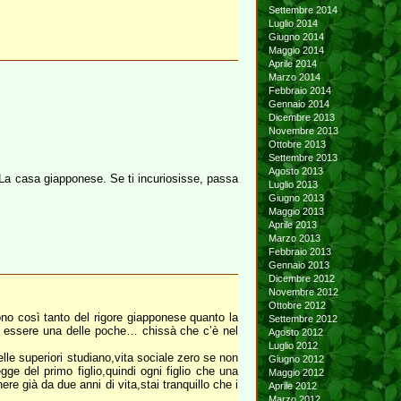
Settembre 2014
Luglio 2014
Giugno 2014
Maggio 2014
Aprile 2014
Marzo 2014
Febbraio 2014
Gennaio 2014
Dicembre 2013
Novembre 2013
Ottobre 2013
Settembre 2013
Agosto 2013
: La casa giapponese. Se ti incuriosisse, passa
Luglio 2013
Giugno 2013
Maggio 2013
Aprile 2013
Marzo 2013
Febbraio 2013
Gennaio 2013
Dicembre 2012
Novembre 2012
Ottobre 2012
ono così tanto del rigore giapponese quanto la
Settembre 2012
di essere una delle poche… chissà che c’è nel
Agosto 2012
Luglio 2012
lle superiori studiano,vita sociale zero se non
Giugno 2012
e del primo figlio,quindi ogni figlio che una
Maggio 2012
e già da due anni di vita,stai tranquillo che i
Aprile 2012
Marzo 2012