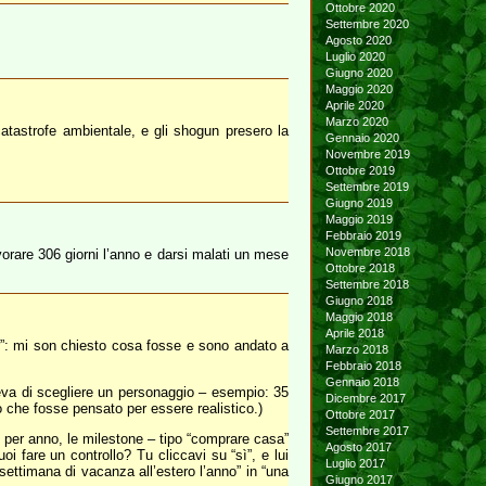
Ottobre 2020
Settembre 2020
Agosto 2020
Luglio 2020
Giugno 2020
Maggio 2020
Aprile 2020
Marzo 2020
catastrofe ambientale, e gli shogun presero la
Gennaio 2020
Novembre 2019
Ottobre 2019
Settembre 2019
Giugno 2019
Maggio 2019
Febbraio 2019
Novembre 2018
orare 306 giorni l’anno e darsi malati un mese
Ottobre 2018
Settembre 2018
Giugno 2018
Maggio 2018
Aprile 2018
r”: mi son chiesto cosa fosse e sono andato a
Marzo 2018
Febbraio 2018
Gennaio 2018
eva di scegliere un personaggio – esempio: 35
Dicembre 2017
to che fosse pensato per essere realistico.)
Ottobre 2017
Settembre 2017
no per anno, le milestone – tipo “comprare casa”
Agosto 2017
oi fare un controllo? Tu cliccavi su “sì”, e lui
Luglio 2017
settimana di vacanza all’estero l’anno” in “una
Giugno 2017