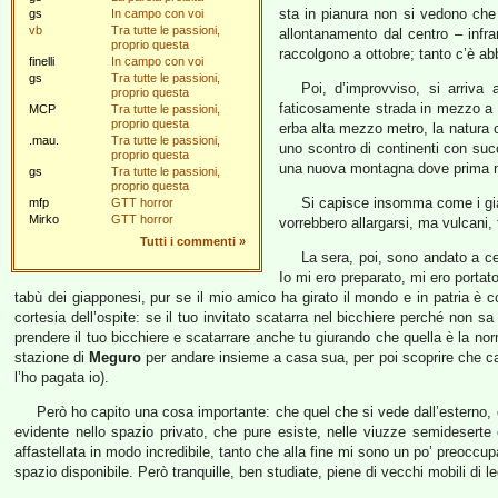
sta in pianura non si vedono che
gs
In campo con voi
vb
Tra tutte le passioni,
allontanamento dal centro – infr
proprio questa
raccolgono a ottobre; tanto c’è ab
finelli
In campo con voi
gs
Tra tutte le passioni,
Poi, d’improvviso, si arriva
proprio questa
faticosamente strada in mezzo a u
MCP
Tra tutte le passioni,
proprio questa
erba alta mezzo metro, la natura cr
.mau.
Tra tutte le passioni,
uno scontro di continenti con su
proprio questa
una nuova montagna dove prima no
gs
Tra tutte le passioni,
proprio questa
Si capisce insomma come i giap
mfp
GTT horror
Mirko
GTT horror
vorrebbero allargarsi, ma vulcani,
Tutti i commenti
»
La sera, poi, sono andato a 
Io mi ero preparato, mi ero portato
tabù dei giapponesi, pur se il mio amico ha girato il mondo e in patria è c
cortesia dell’ospite: se il tuo invitato scatarra nel bicchiere perché non
prendere il tuo bicchiere e scatarrare anche tu giurando che quella è la no
stazione di
Meguro
per andare insieme a casa sua, per poi scoprire che casa
l’ho pagata io).
Però ho capito una cosa importante: che quel che si vede dall’esterno, c
evidente nello spazio privato, che pure esiste, nelle viuzze semideserte 
affastellata in modo incredibile, tanto che alla fine mi sono un po’ preoccup
spazio disponibile. Però tranquille, ben studiate, piene di vecchi mobili di l