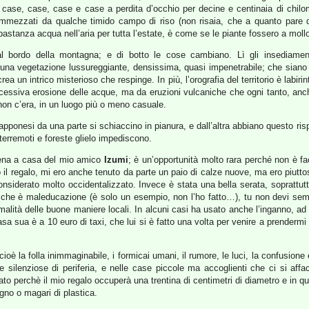
 case, case, case e case a perdita d’occhio per decine e centinaia di chilo
ammezzati da qualche timido campo di riso (non risaia, che a quanto pare 
bastanza acqua nell’aria per tutta l’estate, è come se le piante fossero a mollo
 al bordo della montagna; e di botto le cose cambiano. Lì gli insediamen
na vegetazione lussureggiante, densissima, quasi impenetrabile; che siano f
ea un intrico misterioso che respinge. In più, l’orografia del territorio è labir
ccessiva erosione delle acque, ma da eruzioni vulcaniche che ogni tanto, an
n c’era, in un luogo più o meno casuale.
ponesi da una parte si schiaccino in pianura, e dall’altra abbiano questo rispe
 terremoti e foreste glielo impediscono.
cena a casa del mio amico
Izumi
; è un’opportunità molto rara perché non è fa
 il regalo, mi ero anche tenuto da parte un paio di calze nuove, ma ero piuttost
onsiderato molto occidentalizzato. Invece è stata una bella serata, soprattutto
 sa che è maleducazione (è solo un esempio, non l’ho fatto…), tu non devi se
rmalità delle buone maniere locali. In alcuni casi ha usato anche l’inganno, a
 sua è a 10 euro di taxi, che lui si è fatto una volta per venire a prendermi 
ioè la folla inimmaginabile, i formicai umani, il rumore, le luci, la confusion
e silenziose di periferia, e nelle case piccole ma accoglienti che ci si af
ato perchè il mio regalo occuperà una trentina di centimetri di diametro e in qu
egno o magari di plastica.