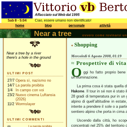
Affacciato sul Web dal 1995
Sab 8 - 5:04
Ciao, essere umano non identificato!
home
blog
personale
attività
Near a tree
ovvero come rovinarsi una 
Shopping
«
Near a tree by a river
Mercoledì 6 Agosto 2008, 01:19
there's a hole in the ground
Prospettive di vit
O
ggi ho fatto proprio ben
ULTIMI POST
un’illuminazione.
27/7
Opera sì, nazismo no
14/7
La parola proibita
La prima cosa è stata quella di
1/4
In campo con voi
Hakone
. Il tour in sé non è stato
23/2
Nuovo cinema Luftansia
28 gradi di temperatura pur in un 
(2026)
alpino di quell’altitudine in esta
11/2
Wormslayer
intente a prendere il sole o a parti
sentiero alpino che porta in cima
ULTIMI COMMENTI
Uscendo dalla città, ho scop
concentrati nel 25% del territorio
gs
La parola proibita