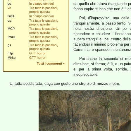
da quella che stava mangiando pri
gs
In campo con voi
vb
Tra tutte le passioni,
fanno capire subito che non è il c
proprio questa
finelli
In campo con voi
Poi, d’improvviso, una dell
gs
Tra tutte le passioni,
tranquillamente, a passo lento, ve
proprio questa
nella nostra direzione. Un po’ 
MCP
Tra tutte le passioni,
proprio questa
riprendere e chiudere il finestr
.mau.
Tra tutte le passioni,
supera tranquilla, nel centro del
proprio questa
facendosi il minimo problema per l
gs
Tra tutte le passioni,
proprio questa
Cammina, e sparisce in lontananza 
mfp
GTT horror
Mirko
GTT horror
Poi anche la seconda si muov
Tutti i commenti
»
direzione, si ferma; è lì, a un paio
e, per la prima volta, sorride.
inequivocabile.
E, tutta soddisfatta, caga con gusto uno stronzo di mezzo metro.