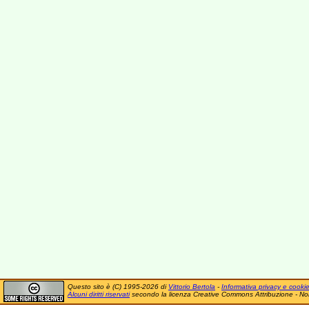
Questo sito è (C) 1995-2026 di
Vittorio Bertola
-
Informativa privacy e cooki
Alcuni diritti riservati
secondo la licenza Creative Commons Attribuzione - No