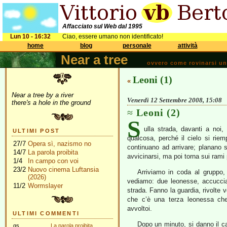
Affacciato sul Web dal 1995
Lun 10 - 16:32
Ciao, essere umano non identificato!
home
blog
personale
attività
Near a tree
ovvero come rovinarsi una 
Leoni (1)
«
Near a tree by a river
Venerdì 12 Settembre 2008, 15:08
there's a hole in the ground
Leoni (2)
S
ulla strada, davanti a no
ULTIMI POST
qualcosa, perché il cielo si riem
27/7
Opera sì, nazismo no
continuano ad arrivare; planano s
14/7
La parola proibita
avvicinarsi, ma poi torna sui rami p
1/4
In campo con voi
23/2
Nuovo cinema Luftansia
Arriviamo in coda al gruppo,
(2026)
vediamo: due leonesse, accucciat
11/2
Wormslayer
strada. Fanno la guardia, rivolte v
che c’è una terza leonessa ch
avvoltoi.
ULTIMI COMMENTI
Dopo un minuto, si danno il c
gs
La parola proibita