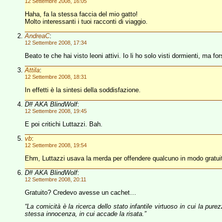
12 Settembre 2008, 16:05
Haha, fa la stessa faccia del mio gatto!
Molto interessanti i tuoi racconti di viaggio.
AndreaC
:
12 Settembre 2008, 17:34
Beato te che hai visto leoni attivi. Io li ho solo visti dormienti, ma for
Attila
:
12 Settembre 2008, 18:31
In effetti è la sintesi della soddisfazione.
D# AKA BlindWolf
:
12 Settembre 2008, 19:45
E poi critichi Luttazzi. Bah.
vb
:
12 Settembre 2008, 19:54
Ehm, Luttazzi usava la merda per offendere qualcuno in modo gratu
D# AKA BlindWolf
:
12 Settembre 2008, 20:11
Gratuito? Credevo avesse un cachet…
“La comicità è la ricerca dello stato infantile virtuoso in cui la pure
stessa innocenza, in cui accade la risata.”