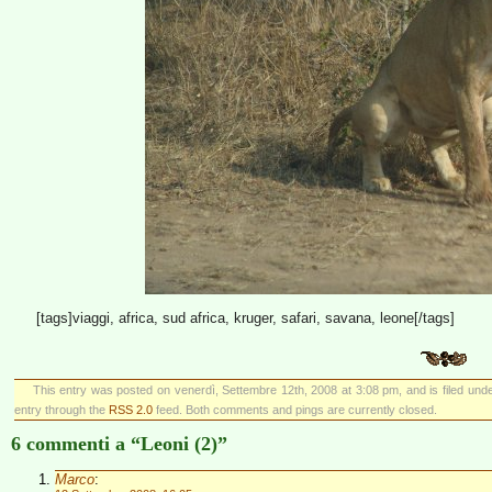
[tags]viaggi, africa, sud africa, kruger, safari, savana, leone[/tags]
This entry was posted on venerdì, Settembre 12th, 2008 at 3:08 pm, and is filed und
entry through the
RSS 2.0
feed. Both comments and pings are currently closed.
6 commenti a “Leoni (2)”
Marco
: