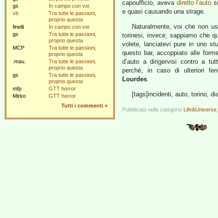
capoufficio, aveva
diretto l’auto
su
gs
In campo con voi
e quasi causando una strage.
vb
Tra tutte le passioni,
proprio questa
Naturalmente, voi che non u
finelli
In campo con voi
gs
Tra tutte le passioni,
torinesi, invece, sappiamo che qu
proprio questa
volete, lanciatevi pure in uno stu
MCP
Tra tutte le passioni,
questo bar, accoppiato alle forme
proprio questa
d’auto a dirigervisi contro a tu
.mau.
Tra tutte le passioni,
proprio questa
perché, in caso di ulteriori fe
gs
Tra tutte le passioni,
Lourdes
.
proprio questa
mfp
GTT horror
[tags]incidenti, auto, torino, di
Mirko
GTT horror
Tutti i commenti
»
Pubblicato nella categoria
Life&Universe