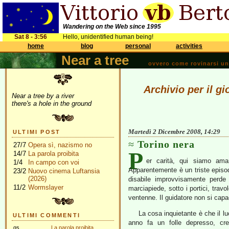
Wandering on the Web since 1995
Sat 8 - 3:56
Hello, unidentified human being!
home
blog
personal
activities
Near a tree
ovvero come rovinarsi una 
Archivio per il g
Near a tree by a river
there's a hole in the ground
Martedì 2 Dicembre 2008, 14:29
ULTIMI POST
Torino nera
27/7
Opera sì, nazismo no
P
14/7
La parola proibita
er carità, qui siamo am
1/4
In campo con voi
Apparentemente è un triste episo
23/2
Nuovo cinema Luftansia
(2026)
disabile improvvisamente perde 
11/2
Wormslayer
marciapiede, sotto i portici, travo
ventenne. Il guidatore non si cap
La cosa inquietante è che il l
ULTIMI COMMENTI
anno fa un folle depresso, cre
gs
La parola proibita