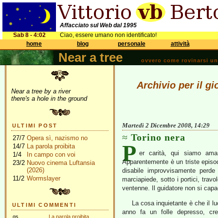
Affacciato sul Web dal 1995
Sab 8 - 4:02
Ciao, essere umano non identificato!
home
blog
personale
attività
Near a tree
ovvero come rovinarsi una 
Archivio per il g
Near a tree by a river
there's a hole in the ground
Martedì 2 Dicembre 2008, 14:29
ULTIMI POST
Torino nera
27/7
Opera sì, nazismo no
P
14/7
La parola proibita
er carità, qui siamo am
1/4
In campo con voi
Apparentemente è un triste episo
23/2
Nuovo cinema Luftansia
(2026)
disabile improvvisamente perde 
11/2
Wormslayer
marciapiede, sotto i portici, travo
ventenne. Il guidatore non si cap
La cosa inquietante è che il l
ULTIMI COMMENTI
anno fa un folle depresso, cre
gs
La parola proibita