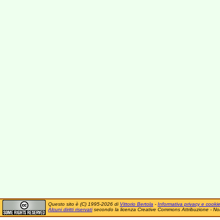
Questo sito è (C) 1995-2026 di
Vittorio Bertola
-
Informativa privacy e cooki
Alcuni diritti riservati
secondo la licenza Creative Commons Attribuzione - No