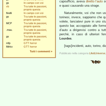
capoufficio, aveva
diretto l’auto
su
gs
In campo con voi
e quasi causando una strage.
vb
Tra tutte le passioni,
proprio questa
Naturalmente, voi che non u
finelli
In campo con voi
gs
Tra tutte le passioni,
torinesi, invece, sappiamo che qu
proprio questa
volete, lanciatevi pure in uno stu
MCP
Tra tutte le passioni,
questo bar, accoppiato alle forme
proprio questa
d’auto a dirigervisi contro a tu
.mau.
Tra tutte le passioni,
proprio questa
perché, in caso di ulteriori fe
gs
Tra tutte le passioni,
Lourdes
.
proprio questa
mfp
GTT horror
[tags]incidenti, auto, torino, di
Mirko
GTT horror
Tutti i commenti
»
Pubblicato nella categoria
Life&Universe