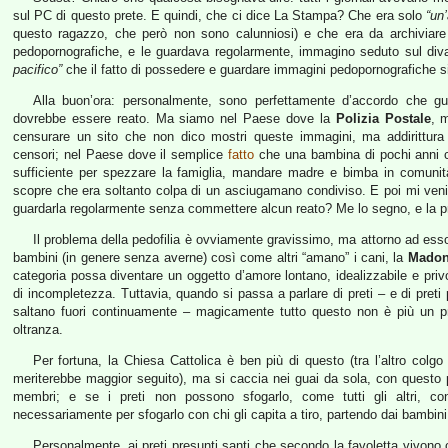
sul PC di questo prete. E quindi, che ci dice La Stampa? Che era solo
“un
questo ragazzo, che però non sono calunniosi) e che era da archiviare 
pedopornografiche, e le guardava regolarmente, immagino seduto sul d
pacifico”
che il fatto di possedere e guardare immagini pedopornografiche si
Alla buon’ora: personalmente, sono perfettamente d’accordo che g
dovrebbe essere reato. Ma siamo nel Paese dove la
Polizia Postale
, 
censurare un sito che non dico mostri queste immagini, ma addirittura 
censori; nel Paese dove il semplice
fatto
che una bambina di pochi anni c
sufficiente per spezzare la famiglia, mandare madre e bimba in comunit
scopre che era soltanto colpa di un asciugamano condiviso. E poi mi venite
guardarla regolarmente senza commettere alcun reato? Me lo segno, e la p
Il problema della pedofilia è ovviamente gravissimo, ma attorno ad ess
bambini (in genere senza averne) così come altri “amano” i cani, la
Mado
categoria possa diventare un oggetto d’amore lontano, idealizzabile e privo
di incompletezza. Tuttavia, quando si passa a parlare di preti – e di preti 
saltano fuori continuamente – magicamente tutto questo non è più un pr
oltranza.
Per fortuna, la Chiesa Cattolica è ben più di questo (tra l’altro colgo
meriterebbe maggior seguito), ma si caccia nei guai da sola, con questo per
membri; e se i preti non possono sfogarlo, come tutti gli altri, 
necessariamente per sfogarlo con chi gli capita a tiro, partendo dai bambini 
Personalmente, ai preti presunti santi che secondo la favoletta vivono ci