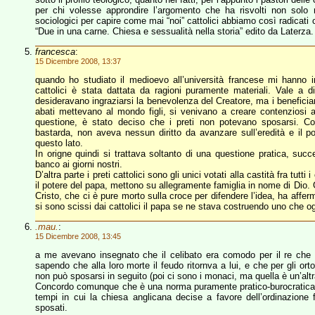
per chi volesse approndire l’argomento che ha risvolti non solo r
sociologici per capire come mai “noi” cattolici abbiamo così radicati c
“Due in una carne. Chiesa e sessualità nella storia” edito da Laterz
francesca
:
15 Dicembre 2008, 13:37
quando ho studiato il medioevo all’università francese mi hanno ins
cattolici è stata dattata da ragioni puramente materiali. Vale a d
desideravano ingraziarsi la benevolenza del Creatore, ma i beneficiari
abati mettevano al mondo figli, si venivano a creare contenziosi a no
questione, è stato deciso che i preti non potevano sposarsi. Co
bastarda, non aveva nessun diritto da avanzare sull’eredità e il 
questo lato.
In origne quindi si trattava soltanto di una questione pratica, su
banco ai giorni nostri.
D’altra parte i preti cattolici sono gli unici votati alla castità fra tutt
il potere del papa, mettono su allegramente famiglia in nome di Dio.
Cristo, che ci è pure morto sulla croce per difendere l’idea, ha aff
si sono scissi dai cattolici il papa se ne stava costruendo uno che ogg
.mau.
:
15 Dicembre 2008, 13:45
a me avevano insegnato che il celibato era comodo per il re che p
sapendo che alla loro morte il feudo ritornva a lui, e che per gli 
non può sposarsi in seguito (poi ci sono i monaci, ma quella è un’altra
Concordo comunque che è una norma puramente pratico-burocratica, tant
tempi in cui la chiesa anglicana decise a favore dell’ordinazione
sposati.