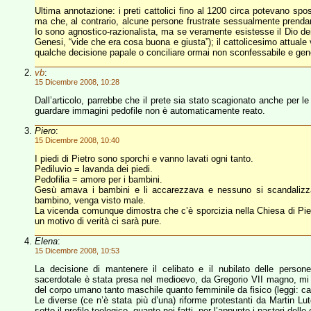
Ultima annotazione: i preti cattolici fino al 1200 circa potevano sp
ma che, al contrario, alcune persone frustrate sessualmente prendano
Io sono agnostico-razionalista, ma se veramente esistesse il Dio dei 
Genesi, “vide che era cosa buona e giusta”); il cattolicesimo attual
qualche decisione papale o conciliare ormai non sconfessabile e ge
vb
:
15 Dicembre 2008, 10:28
Dall’articolo, parrebbe che il prete sia stato scagionato anche per 
guardare immagini pedofile non è automaticamente reato.
Piero
:
15 Dicembre 2008, 10:40
I piedi di Pietro sono sporchi e vanno lavati ogni tanto.
Pediluvio = lavanda dei piedi.
Pedofilia = amore per i bambini.
Gesù amava i bambini e li accarezzava e nessuno si scandalizza
bambino, venga visto male.
La vicenda comunque dimostra che c’è sporcizia nella Chiesa di Pietro 
un motivo di verità ci sarà pure.
Elena
:
15 Dicembre 2008, 10:53
La decisione di mantenere il celibato e il nubilato delle perso
sacerdotale è stata presa nel medioevo, da Gregorio VII magno, mi 
del corpo umano tanto maschile quanto femminile da fisico (leggi: ca
Le diverse (ce n’è stata più d’una) riforme protestanti da Martin Lu
sotto il profilo teologico, quanto nei fatti, per l’appunto i pastori del