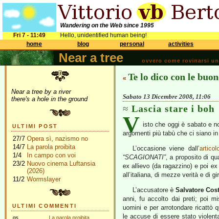
Wandering on the Web since 1995
Fri 7 - 11:49
Hello, unidentified human being!
home
blog
personal
activities
Near a tree
ovvero come rovinarsi una 
Te lo dico con le buon
«
Near a tree by a river
Sabato 13 Dicembre 2008, 11:06
there's a hole in the ground
Lascia stare i boh
V
isto che oggi è sabato e n
ULTIMI POST
argomenti più tabù che ci siano in I
27/7
Opera sì, nazismo no
14/7
La parola proibita
L’occasione viene dall’
artico
1/4
In campo con voi
“SCAGIONATI”
, a proposito di qu
23/2
Nuovo cinema Luftansia
ex allievo (da ragazzino) e poi ex 
(2026)
all’italiana, di mezze verità e di gir
11/2
Wormslayer
L’accusatore è
Salvatore Cos
anni, fu accolto dai preti; poi 
ULTIMI COMMENTI
uomini e per arrotondare ricattò q
le accuse di essere stato violent
gs
La parola proibita