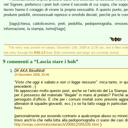
nel Signore, preferisco i preti boh come il secondo di cui sopra, che soppo
lavoro hanno il coraggio di vivere la propria sessualità. A questo punto, p
produrre pedofili, omosessuali repressi e omofobi deviati; perché poi le co
[tags]chiesa, cattolicesimo, preti, pedofilia, pedopornografia, omoses
informazione, la stampa, torino[/tags]
This entry was posted on sabato, Dicembre 13th, 2008 at 11:06 am, and is filed und
this entry through the
RSS 2.0
feed. Both comments and pings are currently closed.
9 commenti a “Lascia stare i boh”
D# AKA BlindWolf
:
14 Dicembre 2008, 20:46
“Visto che oggi è sabato e non ci legge nessuno”
: mica tanto, in q
precedenti ;-)
Ho apprezzato molto questo post, anche se l’articolo del La Stampa
per il possesso del materiale “illegale” in mano al prelato? Perchè
perseguito d’ufficio. E che per i comuni mortali sono previste aggra
allenatori di squadre giovanili, ecc.) o se ha fatto viaggi in partico
fisici.
(personalmente pur essendo contrario a qualcunque abuso su minori, 
trovo anch’io che nella lotta alla pedopornografia ci siano dei casi 
http://xmau.com/notiziole/arch/200812/005105.html
)