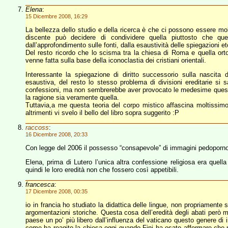
Elena
:
15 Dicembre 2008, 16:29
La bellezza dello studio e della ricerca è che ci possono essere mo
discente può decidere di condividere quella piuttosto che que
dall’approfondimento sulle fonti, dalla esaustività delle spiegazioni et
Del resto ricordo che lo scisma tra la chiesa di Roma e quella orto
venne fatta sulla base della iconoclastia dei cristiani orientali.
Interessante la spiegazione di diritto successorio sulla nascita 
esaustiva, del resto lo stesso problema di divisioni ereditarie si s
confessioni, ma non sembrerebbe aver provocato le medesime ques
la ragione sia veramente quella.
Tuttavia,a me questa teoria del corpo mistico affascina moltissimo 
altrimenti vi svelo il bello del libro sopra suggerito :P
raccoss
:
16 Dicembre 2008, 20:33
Con legge del 2006 il possesso “consapevole” di immagini pedoporno
Elena, prima di Lutero l’unica altra confessione religiosa era quel
quindi le loro eredità non che fossero così appetibili.
francesca
:
17 Dicembre 2008, 00:35
io in francia ho studiato la didattica delle lingue, non propriamente 
argomentazioni storiche. Questa cosa dell’eredità degli abati però m
paese un po’ più libero dall’influenza del vaticano questo genere di
come ha reagito la chiesa oggi quando Fini ha osato affermare che n