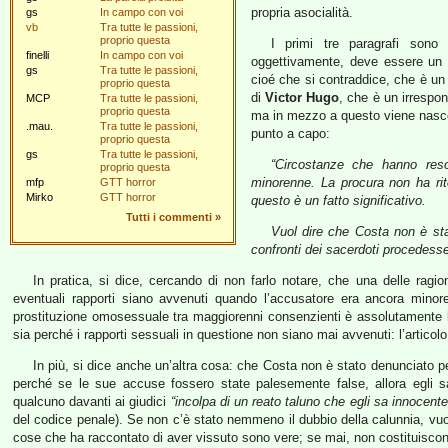
propria asocialità.
gs
In campo con voi
vb
Tra tutte le passioni,
proprio questa
I primi tre paragrafi sono 
finelli
In campo con voi
oggettivamente, deve essere un t
gs
Tra tutte le passioni,
cioé che si contraddice, che è un
proprio questa
di
Victor Hugo
, che è un irrespo
MCP
Tra tutte le passioni,
proprio questa
ma in mezzo a questo viene nascos
.mau.
Tra tutte le passioni,
punto a capo:
proprio questa
gs
Tra tutte le passioni,
“
Circostanze che hanno reso
proprio questa
minorenne. La procura non ha rit
mfp
GTT horror
Mirko
GTT horror
questo è un fatto significativo.
Tutti i commenti
»
Vuol dire che Costa non è stat
confronti dei sacerdoti procedesse
In pratica, si dice, cercando di non farlo notare, che una delle ragion
eventuali rapporti siano avvenuti quando l’accusatore era ancora minore
prostituzione omosessuale tra maggiorenni consenzienti è assolutamente l
sia perché i rapporti sessuali in questione non siano mai avvenuti: l’articolo
In più, si dice anche un’altra cosa: che Costa non è stato denunciato p
perché se le sue accuse fossero state palesemente false, allora egli s
qualcuno davanti ai giudici
“incolpa di un reato taluno che egli sa innocente
del codice penale). Se non c’è stato nemmeno il dubbio della calunnia, vu
cose che ha raccontato di aver vissuto sono vere; se mai, non costituiscon