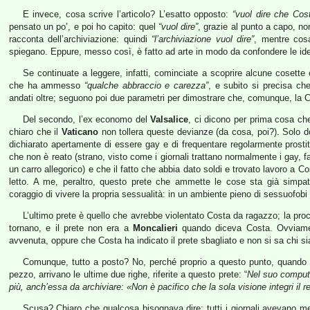
E invece, cosa scrive l’articolo? L’esatto opposto:
“vuol dire che Cost
pensato un po’, e poi ho capito: quel
“vuol dire”
, grazie al punto a capo, non
racconta dell’archiviazione: quindi
“l’archiviazione vuol dire”
, mentre cos
spiegano. Eppure, messo così, è fatto ad arte in modo da confondere le id
Se continuate a leggere, infatti, cominciate a scoprire alcune cosette c
che ha ammesso
“qualche abbraccio e carezza”
, e subito si precisa ch
andati oltre; seguono poi due parametri per dimostrare che, comunque, la C
Del secondo, l’ex economo del
Valsalice
, ci dicono per prima cosa che
chiaro che il
Vaticano
non tollera queste devianze (da cosa, poi?). Solo do
dichiarato apertamente di essere gay e di frequentare regolarmente prost
che non è reato (strano, visto come i giornali trattano normalmente i gay,
un carro allegorico) e che il fatto che abbia dato soldi e trovato lavoro a C
letto. A me, peraltro, questo prete che ammette le cose sta già simpat
coraggio di vivere la propria sessualità: in un ambiente pieno di sessuofobi
L’ultimo prete è quello che avrebbe violentato Costa da ragazzo; la pr
tornano, e il prete non era a
Moncalieri
quando diceva Costa. Ovviamen
avvenuta, oppure che Costa ha indicato il prete sbagliato e non si sa chi si
Comunque, tutto a posto? No, perché proprio a questo punto, quando l
pezzo, arrivano le ultime due righe, riferite a questo prete: “
Nel suo comput
più, anch’essa da archiviare: «Non è pacifico che la sola visione integri il r
Scusa? Chiaro che qualcosa bisognava dire: tutti i giornali avevano mes