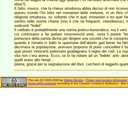
ebrei?).
Il fatto, invece, che la chiesa ortodossa abbia deciso di non ricono
questo mondo l’ho letto nei monasteri delle meteore, in un libro
religione ortodossa, so soltanto che in quei monasteri e tra quei fed
sentito nelle nostre chiese (non è che ne frequenti, intendiamoci,
sedicenti “fedeli”.
Il celibato è probabilmente una norma pratico-burocratica, ma il vero
cui continuano a far parlare innumerevoli preti, resta il potere “t
portavoce della parola divina per dirigere una società che le consen
quando è tornata in ballo la questione dell’aborto gad lerner ha fat
decimava la popolazione, avevano proposto di poter concedere il bat
quei poveri innocenti potessero guadagnarsi il regno dei cieli. La risp
vita non c’era anima. Ecco, se lo fai notare ad un “fedele” anti- ab
quelli erano altri tempi….
(elena, grazie per la segnalazione del libro. cercherò di leggerlo quan
This site (C) 1995-2026 by
Vittorio Bertola
-
Privacy and cookies information
Some rights reserved
according to the Creative Commons Attribution - Non 