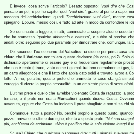
E invece, cosa scrive l’articolo? L’esatto opposto:
“vuol dire che Cost
pensato un po’, e poi ho capito: quel
“vuol dire”
, grazie al punto a capo, non
racconta dell’archiviazione: quindi
“l’archiviazione vuol dire”
, mentre cos
spiegano. Eppure, messo così, è fatto ad arte in modo da confondere le id
Se continuate a leggere, infatti, cominciate a scoprire alcune cosette c
che ha ammesso
“qualche abbraccio e carezza”
, e subito si precisa ch
andati oltre; seguono poi due parametri per dimostrare che, comunque, la C
Del secondo, l’ex economo del
Valsalice
, ci dicono per prima cosa che
chiaro che il
Vaticano
non tollera queste devianze (da cosa, poi?). Solo do
dichiarato apertamente di essere gay e di frequentare regolarmente prost
che non è reato (strano, visto come i giornali trattano normalmente i gay,
un carro allegorico) e che il fatto che abbia dato soldi e trovato lavoro a C
letto. A me, peraltro, questo prete che ammette le cose sta già simpat
coraggio di vivere la propria sessualità: in un ambiente pieno di sessuofobi
L’ultimo prete è quello che avrebbe violentato Costa da ragazzo; la pr
tornano, e il prete non era a
Moncalieri
quando diceva Costa. Ovviamen
avvenuta, oppure che Costa ha indicato il prete sbagliato e non si sa chi si
Comunque, tutto a posto? No, perché proprio a questo punto, quando l
pezzo, arrivano le ultime due righe, riferite a questo prete: “
Nel suo comput
più, anch’essa da archiviare: «Non è pacifico che la sola visione integri il r
Scusa? Chiaro che qualcosa bisognava dire: tutti i giornali avevano mes