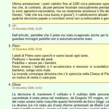
Ultima annotazione: i preti cattolici fino al 1200 circa potevano sp
ma che, al contrario, alcune persone frustrate sessualmente prendano
Io sono agnostico-razionalista, ma se veramente esistesse il Dio dei 
Genesi, “vide che era cosa buona e giusta”); il cattolicesimo attual
qualche decisione papale o conciliare ormai non sconfessabile e ge
vb
:
15 Dicembre 2008, 10:28
Dall’articolo, parrebbe che il prete sia stato scagionato anche per 
guardare immagini pedofile non è automaticamente reato.
Piero
:
15 Dicembre 2008, 10:40
I piedi di Pietro sono sporchi e vanno lavati ogni tanto.
Pediluvio = lavanda dei piedi.
Pedofilia = amore per i bambini.
Gesù amava i bambini e li accarezzava e nessuno si scandalizza
bambino, venga visto male.
La vicenda comunque dimostra che c’è sporcizia nella Chiesa di Pietro 
un motivo di verità ci sarà pure.
Elena
:
15 Dicembre 2008, 10:53
La decisione di mantenere il celibato e il nubilato delle perso
sacerdotale è stata presa nel medioevo, da Gregorio VII magno, mi 
del corpo umano tanto maschile quanto femminile da fisico (leggi: ca
Le diverse (ce n’è stata più d’una) riforme protestanti da Martin Lu
sotto il profilo teologico, quanto nei fatti, per l’appunto i pastori del