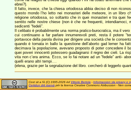
ebrei?).
Il fatto, invece, che la chiesa ortodossa abbia deciso di non ricono
questo mondo l’ho letto nei monasteri delle meteore, in un libro
religione ortodossa, so soltanto che in quei monasteri e tra quei fed
sentito nelle nostre chiese (non è che ne frequenti, intendiamoci,
sedicenti “fedeli”.
Il celibato è probabilmente una norma pratico-burocratica, ma il vero
cui continuano a far parlare innumerevoli preti, resta il potere “t
portavoce della parola divina per dirigere una società che le consen
quando è tornata in ballo la questione dell’aborto gad lerner ha fat
decimava la popolazione, avevano proposto di poter concedere il bat
quei poveri innocenti potessero guadagnarsi il regno dei cieli. La risp
vita non c’era anima. Ecco, se lo fai notare ad un “fedele” anti- ab
quelli erano altri tempi….
(elena, grazie per la segnalazione del libro. cercherò di leggerlo quan
Cost sit a l'è (C) 1995-2026 ëd
Vittorio Bertola
-
Informassion sla privacy e si
Certidun drit riservà
për la licensa Creative Commons Atribussion - Nen comer