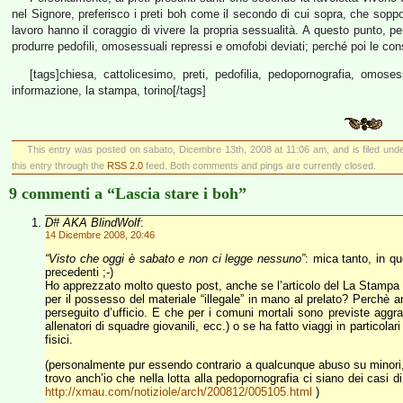
nel Signore, preferisco i preti boh come il secondo di cui sopra, che soppo
lavoro hanno il coraggio di vivere la propria sessualità. A questo punto, p
produrre pedofili, omosessuali repressi e omofobi deviati; perché poi le co
[tags]chiesa, cattolicesimo, preti, pedofilia, pedopornografia, omoses
informazione, la stampa, torino[/tags]
This entry was posted on sabato, Dicembre 13th, 2008 at 11:06 am, and is filed und
this entry through the
RSS 2.0
feed. Both comments and pings are currently closed.
9 commenti a “Lascia stare i boh”
D# AKA BlindWolf
:
14 Dicembre 2008, 20:46
“Visto che oggi è sabato e non ci legge nessuno”
: mica tanto, in q
precedenti ;-)
Ho apprezzato molto questo post, anche se l’articolo del La Stampa
per il possesso del materiale “illegale” in mano al prelato? Perchè
perseguito d’ufficio. E che per i comuni mortali sono previste aggra
allenatori di squadre giovanili, ecc.) o se ha fatto viaggi in partico
fisici.
(personalmente pur essendo contrario a qualcunque abuso su minori, 
trovo anch’io che nella lotta alla pedopornografia ci siano dei casi 
http://xmau.com/notiziole/arch/200812/005105.html
)