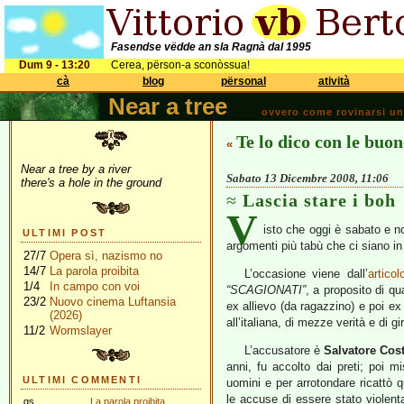
Fasendse vëdde an sla Ragnà dal 1995
Dum 9 - 13:20
Cerea, përson-a sconòssua!
cà
blog
përsonal
atività
Near a tree
ovvero come rovinarsi una 
Te lo dico con le buon
«
Near a tree by a river
Sabato 13 Dicembre 2008, 11:06
there's a hole in the ground
Lascia stare i boh
V
isto che oggi è sabato e n
ULTIMI POST
argomenti più tabù che ci siano in I
27/7
Opera sì, nazismo no
14/7
La parola proibita
L’occasione viene dall’
artico
1/4
In campo con voi
“SCAGIONATI”
, a proposito di qu
23/2
Nuovo cinema Luftansia
ex allievo (da ragazzino) e poi ex 
(2026)
all’italiana, di mezze verità e di gir
11/2
Wormslayer
L’accusatore è
Salvatore Cos
anni, fu accolto dai preti; poi 
ULTIMI COMMENTI
uomini e per arrotondare ricattò q
le accuse di essere stato violent
gs
La parola proibita