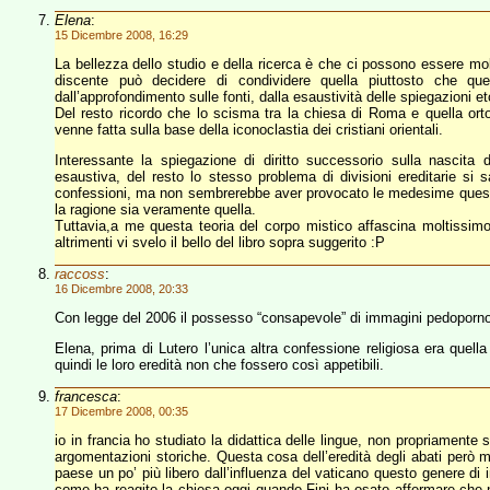
Elena
:
15 Dicembre 2008, 16:29
La bellezza dello studio e della ricerca è che ci possono essere mo
discente può decidere di condividere quella piuttosto che que
dall’approfondimento sulle fonti, dalla esaustività delle spiegazioni et
Del resto ricordo che lo scisma tra la chiesa di Roma e quella orto
venne fatta sulla base della iconoclastia dei cristiani orientali.
Interessante la spiegazione di diritto successorio sulla nascita 
esaustiva, del resto lo stesso problema di divisioni ereditarie si s
confessioni, ma non sembrerebbe aver provocato le medesime ques
la ragione sia veramente quella.
Tuttavia,a me questa teoria del corpo mistico affascina moltissimo 
altrimenti vi svelo il bello del libro sopra suggerito :P
raccoss
:
16 Dicembre 2008, 20:33
Con legge del 2006 il possesso “consapevole” di immagini pedoporno
Elena, prima di Lutero l’unica altra confessione religiosa era quel
quindi le loro eredità non che fossero così appetibili.
francesca
:
17 Dicembre 2008, 00:35
io in francia ho studiato la didattica delle lingue, non propriamente 
argomentazioni storiche. Questa cosa dell’eredità degli abati però m
paese un po’ più libero dall’influenza del vaticano questo genere di
come ha reagito la chiesa oggi quando Fini ha osato affermare che n