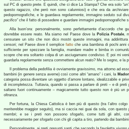
sul PC di questo prete. E quindi, che ci dice La Stampa? Che era solo
“un
questo ragazzo, che però non sono calunniosi) e che era da archiviare 
pedopornografiche, e le guardava regolarmente, immagino seduto sul d
pacifico”
che il fatto di possedere e guardare immagini pedopornografiche si
Alla buon’ora: personalmente, sono perfettamente d’accordo che g
dovrebbe essere reato. Ma siamo nel Paese dove la
Polizia Postale
, 
censurare un sito che non dico mostri queste immagini, ma addirittura 
censori; nel Paese dove il semplice
fatto
che una bambina di pochi anni c
sufficiente per spezzare la famiglia, mandare madre e bimba in comunit
scopre che era soltanto colpa di un asciugamano condiviso. E poi mi venite
guardarla regolarmente senza commettere alcun reato? Me lo segno, e la p
Il problema della pedofilia è ovviamente gravissimo, ma attorno ad ess
bambini (in genere senza averne) così come altri “amano” i cani, la
Mado
categoria possa diventare un oggetto d’amore lontano, idealizzabile e privo
di incompletezza. Tuttavia, quando si passa a parlare di preti – e di preti 
saltano fuori continuamente – magicamente tutto questo non è più un pr
oltranza.
Per fortuna, la Chiesa Cattolica è ben più di questo (tra l’altro colgo
meriterebbe maggior seguito), ma si caccia nei guai da sola, con questo per
membri; e se i preti non possono sfogarlo, come tutti gli altri, 
necessariamente per sfogarlo con chi gli capita a tiro, partendo dai bambini 
Personalmente, ai preti presunti santi che secondo la favoletta vivono ci