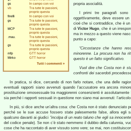
propria asocialità.
gs
In campo con voi
vb
Tra tutte le passioni,
proprio questa
I primi tre paragrafi sono 
finelli
In campo con voi
oggettivamente, deve essere un t
gs
Tra tutte le passioni,
cioé che si contraddice, che è un
proprio questa
di
Victor Hugo
, che è un irrespo
MCP
Tra tutte le passioni,
proprio questa
ma in mezzo a questo viene nascos
.mau.
Tra tutte le passioni,
punto a capo:
proprio questa
gs
Tra tutte le passioni,
“
Circostanze che hanno reso
proprio questa
minorenne. La procura non ha rit
mfp
GTT horror
Mirko
GTT horror
questo è un fatto significativo.
Tutti i commenti
»
Vuol dire che Costa non è stat
confronti dei sacerdoti procedesse
In pratica, si dice, cercando di non farlo notare, che una delle ragion
eventuali rapporti siano avvenuti quando l’accusatore era ancora minore
prostituzione omosessuale tra maggiorenni consenzienti è assolutamente l
sia perché i rapporti sessuali in questione non siano mai avvenuti: l’articolo
In più, si dice anche un’altra cosa: che Costa non è stato denunciato p
perché se le sue accuse fossero state palesemente false, allora egli s
qualcuno davanti ai giudici
“incolpa di un reato taluno che egli sa innocente
del codice penale). Se non c’è stato nemmeno il dubbio della calunnia, vu
cose che ha raccontato di aver vissuto sono vere; se mai, non costituiscon