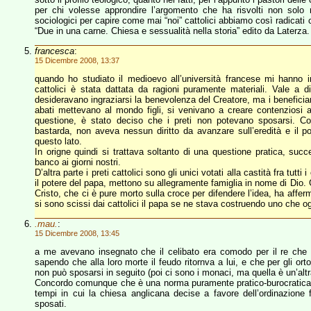
per chi volesse approndire l’argomento che ha risvolti non solo r
sociologici per capire come mai “noi” cattolici abbiamo così radicati c
“Due in una carne. Chiesa e sessualità nella storia” edito da Laterz
francesca
:
15 Dicembre 2008, 13:37
quando ho studiato il medioevo all’università francese mi hanno ins
cattolici è stata dattata da ragioni puramente materiali. Vale a d
desideravano ingraziarsi la benevolenza del Creatore, ma i beneficiari
abati mettevano al mondo figli, si venivano a creare contenziosi a no
questione, è stato deciso che i preti non potevano sposarsi. Co
bastarda, non aveva nessun diritto da avanzare sull’eredità e il 
questo lato.
In origne quindi si trattava soltanto di una questione pratica, su
banco ai giorni nostri.
D’altra parte i preti cattolici sono gli unici votati alla castità fra tutt
il potere del papa, mettono su allegramente famiglia in nome di Dio.
Cristo, che ci è pure morto sulla croce per difendere l’idea, ha aff
si sono scissi dai cattolici il papa se ne stava costruendo uno che ogg
.mau.
:
15 Dicembre 2008, 13:45
a me avevano insegnato che il celibato era comodo per il re che p
sapendo che alla loro morte il feudo ritornva a lui, e che per gli 
non può sposarsi in seguito (poi ci sono i monaci, ma quella è un’altra
Concordo comunque che è una norma puramente pratico-burocratica, tant
tempi in cui la chiesa anglicana decise a favore dell’ordinazione
sposati.