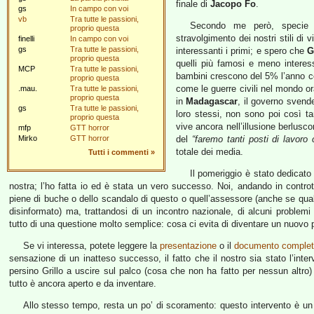
finale di
Jacopo Fo
.
gs
In campo con voi
vb
Tra tutte le passioni,
Secondo me però, specie 
proprio questa
stravolgimento dei nostri stili di
finelli
In campo con voi
gs
Tra tutte le passioni,
interessanti i primi; e spero che
G
proprio questa
quelli più famosi e meno interessa
MCP
Tra tutte le passioni,
bambini crescono del 5% l’anno co
proprio questa
come le guerre civili nel mondo o
.mau.
Tra tutte le passioni,
proprio questa
in
Madagascar
, il governo svende
gs
Tra tutte le passioni,
loro stessi, non sono poi così ta
proprio questa
vive ancora nell’illusione berlusc
mfp
GTT horror
Mirko
GTT horror
del
“faremo tanti posti di lavor
totale dei media.
Tutti i commenti
»
Il pomeriggio è stato dedicato a
nostra; l’ho fatta io ed è stata un vero successo. Noi, andando in controt
piene di buche o dello scandalo di questo o quell’assessore (anche se qualco
disinformato) ma, trattandosi di un incontro nazionale, di alcuni problem
tutto di una questione molto semplice: cosa ci evita di diventare un nuovo par
Se vi interessa, potete leggere la
presentazione
o il
documento comple
sensazione di un inatteso successo, il fatto che il nostro sia stato l’inter
persino Grillo a uscire sul palco (cosa che non ha fatto per nessun altro)
tutto è ancora aperto e da inventare.
Allo stesso tempo, resta un po’ di scoramento: questo intervento è un 