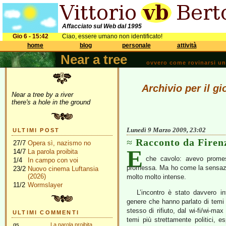
Affacciato sul Web dal 1995
Gio 6 - 15:42
Ciao, essere umano non identificato!
home
blog
personale
attività
Near a tree
ovvero come rovinarsi una 
Archivio per il g
Near a tree by a river
there's a hole in the ground
Lunedì 9 Marzo 2009, 23:02
ULTIMI POST
Racconto da Firen
27/7
Opera sì, nazismo no
E
14/7
La parola proibita
che cavolo: avevo prome
1/4
In campo con voi
promessa. Ma ho come la sensazi
23/2
Nuovo cinema Luftansia
(2026)
molto molto intense.
11/2
Wormslayer
L’incontro è stato davvero in
genere che hanno parlato di temi i
stesso di rifiuto, dal wi-fi/wi-ma
ULTIMI COMMENTI
temi più strettamente politici, e
gs
La parola proibita