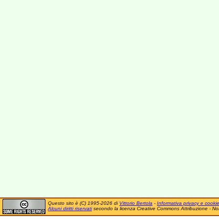
Questo sito è (C) 1995-2026 di
Vittorio Bertola
-
Informativa privacy e cooki
Alcuni diritti riservati
secondo la licenza Creative Commons Attribuzione - No