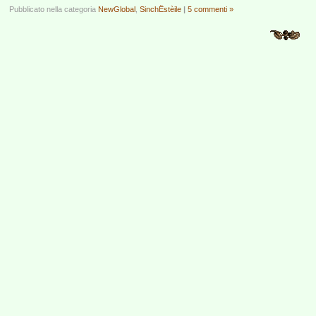
Pubblicato nella categoria
NewGlobal
,
SinchËstèile
|
5 commenti »