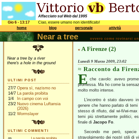
Affacciato sul Web dal 1995
Gio 6 - 13:17
Ciao, essere umano non identificato!
home
blog
personale
attività
Near a tree
ovvero come rovinarsi una 
A Firenze (2)
«
Near a tree by a river
Lunedì 9 Marzo 2009, 23:02
there's a hole in the ground
Racconto da Firen
E
che cavolo: avevo prome
ULTIMI POST
promessa. Ma ho come la sensazi
27/7
Opera sì, nazismo no
molto molto intense.
14/7
La parola proibita
1/4
In campo con voi
L’incontro è stato davvero in
23/2
Nuovo cinema Luftansia
genere che hanno parlato di temi i
(2026)
stesso di rifiuto, dal wi-fi/wi-ma
11/2
Wormslayer
temi più strettamente politici, e
finale di
Jacopo Fo
.
ULTIMI COMMENTI
Secondo me però, specie 
stravolgimento dei nostri stili di
gs
La parola proibita