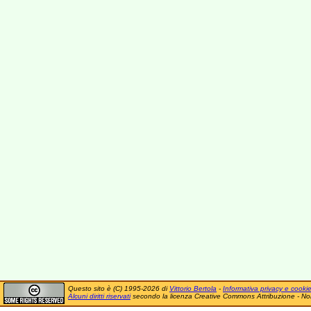
Questo sito è (C) 1995-2026 di
Vittorio Bertola
-
Informativa privacy e cooki
Alcuni diritti riservati
secondo la licenza Creative Commons Attribuzione - No