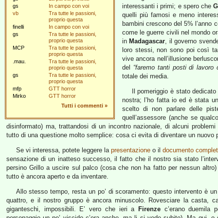
interessanti i primi; e spero che
G
gs
In campo con voi
vb
Tra tutte le passioni,
quelli più famosi e meno interessa
proprio questa
bambini crescono del 5% l’anno co
finelli
In campo con voi
come le guerre civili nel mondo o
gs
Tra tutte le passioni,
proprio questa
in
Madagascar
, il governo svende
MCP
Tra tutte le passioni,
loro stessi, non sono poi così ta
proprio questa
vive ancora nell’illusione berlusc
.mau.
Tra tutte le passioni,
del
“faremo tanti posti di lavor
proprio questa
gs
Tra tutte le passioni,
totale dei media.
proprio questa
mfp
GTT horror
Il pomeriggio è stato dedicato a
Mirko
GTT horror
nostra; l’ho fatta io ed è stata
Tutti i commenti
»
scelto di non parlare delle pis
quell’assessore (anche se qualcos
disinformato) ma, trattandosi di un incontro nazionale, di alcuni problem
tutto di una questione molto semplice: cosa ci evita di diventare un nuovo par
Se vi interessa, potete leggere la
presentazione
o il
documento comple
sensazione di un inatteso successo, il fatto che il nostro sia stato l’inter
persino Grillo a uscire sul palco (cosa che non ha fatto per nessun altro)
tutto è ancora aperto e da inventare.
Allo stesso tempo, resta un po’ di scoramento: questo intervento è un 
quattro, e il nostro gruppo è ancora minuscolo. Rovesciare la casta, ca
giganteschi, impossibili. E’ vero che ieri a
Firenze
c’erano duemila pe
personaggio un po’ viscido c’era anche, ma li si vede subito). Ma qui, o 