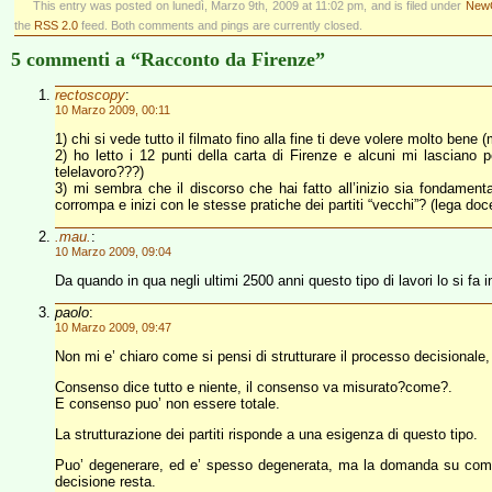
This entry was posted on lunedì, Marzo 9th, 2009 at 11:02 pm, and is filed under
NewG
the
RSS 2.0
feed. Both comments and pings are currently closed.
5 commenti a “Racconto da Firenze”
rectoscopy
:
10 Marzo 2009, 00:11
1) chi si vede tutto il filmato fino alla fine ti deve volere molto bene 
2) ho letto i 12 punti della carta di Firenze e alcuni mi lasciano 
telelavoro???)
3) mi sembra che il discorso che hai fatto all’inizio sia fondamen
corrompa e inizi con le stesse pratiche dei partiti “vecchi”? (lega doc
.mau.
:
10 Marzo 2009, 09:04
Da quando in qua negli ultimi 2500 anni questo tipo di lavori lo si fa i
paolo
:
10 Marzo 2009, 09:47
Non mi e’ chiaro come si pensi di strutturare il processo decisionale, 
Consenso dice tutto e niente, il consenso va misurato?come?.
E consenso puo’ non essere totale.
La strutturazione dei partiti risponde a una esigenza di questo tipo.
Puo’ degenerare, ed e’ spesso degenerata, ma la domanda su come 
decisione resta.