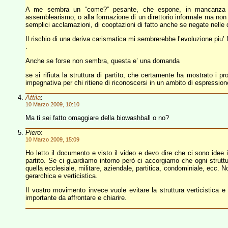
A me sembra un “come?” pesante, che espone, in mancanza di 
assemblearismo, o alla formazione di un direttorio informale ma non 
semplici acclamazioni, di cooptazioni di fatto anche se negate nelle di
Il rischio di una deriva carismatica mi sembrerebbe l’evoluzione piu’ f
.
Anche se forse non sembra, questa e’ una domanda
se si rifiuta la struttura di partito, che certamente ha mostrato i pro
impegnativa per chi ritiene di riconoscersi in un ambito di espression
Attila
:
10 Marzo 2009, 10:10
Ma ti sei fatto omaggiare della biowashball o no?
Piero
:
10 Marzo 2009, 15:09
Ho letto il documento e visto il video e devo dire che ci sono idee i
partito. Se ci guardiamo intorno però ci accorgiamo che ogni struttu
quella ecclesiale, militare, aziendale, partitica, condominiale, ecc.
gerarchica e verticistica.
Il vostro movimento invece vuole evitare la struttura verticistica e
importante da affrontare e chiarire.