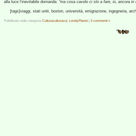
alla luce l’inevitabile domanda:
“ma cosa cavolo ci sto a fare, io, ancora in I
[tags]viaggi, stati uniti, boston, università, emigrazione, ingegneria, arch
Pubblicato nella categoria
Culturaculturacul
,
LonelyPlanet
|
3 commenti »