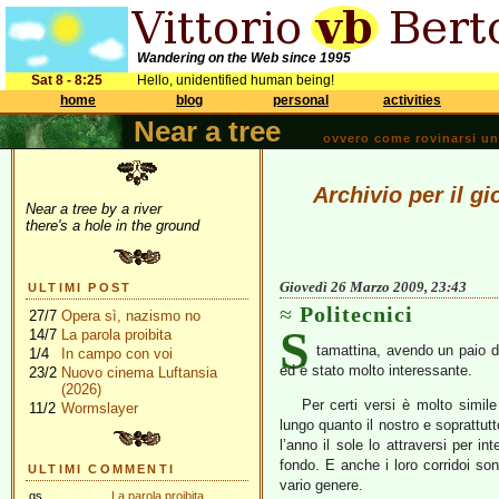
Wandering on the Web since 1995
Sat 8 - 8:25
Hello, unidentified human being!
home
blog
personal
activities
Near a tree
ovvero come rovinarsi una 
Archivio per il g
Near a tree by a river
there's a hole in the ground
Giovedì 26 Marzo 2009, 23:43
ULTIMI POST
Politecnici
27/7
Opera sì, nazismo no
S
14/7
La parola proibita
tamattina, avendo un paio d’
1/4
In campo con voi
ed è stato molto interessante.
23/2
Nuovo cinema Luftansia
(2026)
Per certi versi è molto simil
11/2
Wormslayer
lungo quanto il nostro e soprattut
l’anno il sole lo attraversi per in
fondo. E anche i loro corridoi son
ULTIMI COMMENTI
vario genere.
gs
La parola proibita