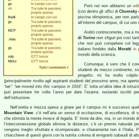
gs
In campo con voi
Però noi non abbiamo un
edi
vb
Tra tutte le passioni,
(con dentro gli uffici di
Chomsky
proprio questa
piscina olimpionica, per non parla
finelli
In campo con voi
gs
Tra tutte le passioni,
all’interno del campus, di cui uno 
proprio questa
MCP
Tra tutte le passioni,
Andrò controcorrente, ma a me 
proprio questa
di Torino
non sfiguri poi così ta
.mau.
Tra tutte le passioni,
che non può competere col leg
proprio questa
gs
Tra tutte le passioni,
italiano fondato dalla
Moratti
in
proprio questa
mondo della scienza.
mfp
GTT horror
Mirko
GTT horror
Comunque, è vero che il conce
Tutti i commenti
»
studenti da mezzo continente, si
progetto: mi ha molto colpit
(principalmente rivolto agli aspiranti studenti del prossimo anno, ma aperto
“we”
:
“we moved into this campus in 1916”
. E’ tutta un’altra idea di istru
può presentare tre volte l’anno per dare l’esame, restando iscritti pe
dell’istituzione.
Nell’oretta e mezza spesa a girare per il campus mi è successo que
Mountain View
: c’è nell’aria un senso di eccitazione, di eccellenza, di s
che stimola la mente invece di legarla. E’ triste da dire, ma, in un mondo
l’interconnessione globale elimina le distanze, c’è un premio naturale p
vengono meglio sfruttate e ricompensate: e chiaramente non è l’Italia. P
chiacchiere di questi giorni con la nutrita colonia di emigranti sabaudi di alto