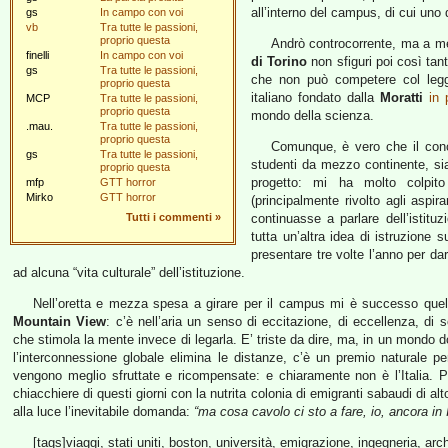
all’interno del campus, di cui uno 
gs
In campo con voi
vb
Tra tutte le passioni,
proprio questa
Andrò controcorrente, ma a me 
finelli
In campo con voi
di Torino
non sfiguri poi così ta
gs
Tra tutte le passioni,
che non può competere col leg
proprio questa
italiano fondato dalla
Moratti
in
MCP
Tra tutte le passioni,
proprio questa
mondo della scienza.
.mau.
Tra tutte le passioni,
proprio questa
Comunque, è vero che il conce
gs
Tra tutte le passioni,
studenti da mezzo continente, si
proprio questa
progetto: mi ha molto colpit
mfp
GTT horror
Mirko
GTT horror
(principalmente rivolto agli aspir
Tutti i commenti
»
continuasse a parlare dell’istit
tutta un’altra idea di istruzione 
presentare tre volte l’anno per da
ad alcuna “vita culturale” dell’istituzione.
Nell’oretta e mezza spesa a girare per il campus mi è successo que
Mountain View
: c’è nell’aria un senso di eccitazione, di eccellenza, di s
che stimola la mente invece di legarla. E’ triste da dire, ma, in un mondo
l’interconnessione globale elimina le distanze, c’è un premio naturale p
vengono meglio sfruttate e ricompensate: e chiaramente non è l’Italia. P
chiacchiere di questi giorni con la nutrita colonia di emigranti sabaudi di alto
alla luce l’inevitabile domanda:
“ma cosa cavolo ci sto a fare, io, ancora in I
[tags]viaggi, stati uniti, boston, università, emigrazione, ingegneria, arch