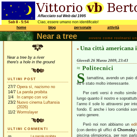
Affacciato sul Web dal 1995
Sab 8 - 5:54
Ciao, essere umano non identificato!
home
blog
personale
attività
Near a tree
ovvero come rovinarsi una 
Una città americana i
«
Near a tree by a river
Giovedì 26 Marzo 2009, 23:43
there's a hole in the ground
Politecnici
S
tamattina, avendo un paio d’
ULTIMI POST
ed è stato molto interessante.
27/7
Opera sì, nazismo no
14/7
La parola proibita
Per certi versi è molto simil
1/4
In campo con voi
lungo quanto il nostro e soprattut
23/2
Nuovo cinema Luftansia
l’anno il sole lo attraversi per in
(2026)
fondo. E anche i loro corridoi son
11/2
Wormslayer
vario genere.
Però noi non abbiamo un
edi
ULTIMI COMMENTI
(con dentro gli uffici di
Chomsky
piscina olimpionica, per non parla
gs
La parola proibita