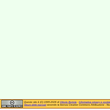
Questo sito è (C) 1995-2026 di
Vittorio Bertola
-
Informativa privacy e cooki
Alcuni diritti riservati
secondo la licenza Creative Commons Attribuzione - No