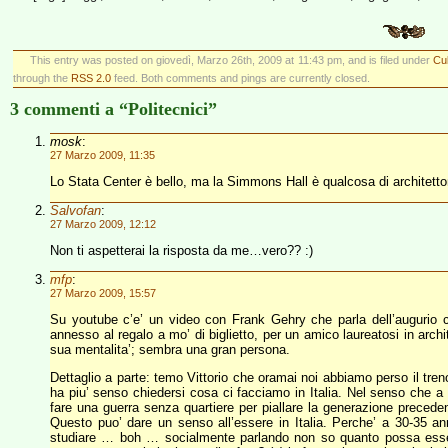
This entry was posted on giovedì, Marzo 26th, 2009 at 11:43 pm, and is filed under
Cul
through the
RSS 2.0
feed. Both comments and pings are currently closed.
3 commenti a “Politecnici”
mosk
:
27 Marzo 2009, 11:35
Lo Stata Center è bello, ma la Simmons Hall è qualcosa di architet
Salvofan
:
27 Marzo 2009, 12:12
Non ti aspetterai la risposta da me…vero?? :)
mfp
:
27 Marzo 2009, 15:57
Su youtube c’e’ un video con Frank Gehry che parla dell’augurio 
annesso al regalo a mo’ di biglietto, per un amico laureatosi in arch
sua mentalita’; sembra una gran persona.
Dettaglio a parte: temo Vittorio che oramai noi abbiamo perso il treno
ha piu’ senso chiedersi cosa ci facciamo in Italia. Nel senso che a 
fare una guerra senza quartiere per piallare la generazione preceden
Questo puo’ dare un senso all’essere in Italia. Perche’ a 30-35 an
studiare … boh … socialmente parlando non so quanto possa esse