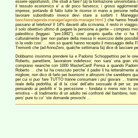
essere opportunisti, che studi a fare? (a) la formazione universitaria 
il tessuto economico e’ a dir poco farsesco; i grossi agglomerat
imprese, portando di fatto tutte le risorse in mano a persone nel
lavorare subordinato invece devi stare a sorbirti I Manegg
banchiere/agenda-manager/agenda-manager.html
) che hanno freudi
passano al telefono! Il 14% davanti alla scrivania, il resto in viaggio,
il solo obiettivo ultimo di pagare la pensione a gente – compresi mi
paleolitico (leggasi: “pre-1992”), cioe’ proprio quella che ci ha
culturalmente (per non parlare della messa in esercizio delle possibil
io la vedo cosi’ … non so quanti hanno recepito il messaggio della Fi
Tremonti che (ad AnnoZero, qualche settimana fa) dice di lasciare per
Dobbiamo insomma prendere lui e Padoino Schioppettino per le orec
Roberto, panettiere, lavoratore indefesso; non sara’ una gran v
comprano neanche con 1000 MasterCard! Pensa a quando Padoino t
Roberto … che lui ha cresciuto perche’ il padre li ha letteralment
migliore; non dico di farlo per buonismi e altruismi che sarebbero q
per cui si puo’ fare TUTTO tranne consumare i piu’ giovani … tranne 
reale della pedofilia, al di la’ cioe’ dell’atto sessuale di per se
pensando ai pedofili e’ la percezione – fondata o meno non lo so, h
emotiva – di tradimento di un adulto nei confronti del bambino, non 
pero’ pure tu co’ ‘ste domande provochi …