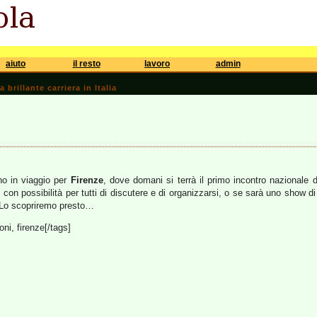
aiuto
il resto
lavoro
admin
brillante carriera in Italia
no in viaggio per
Firenze
, dove domani si terrà il primo incontro nazionale d
on possibilità per tutti di discutere e di organizzarsi, o se sarà uno show d
 Lo scopriremo presto…
ioni, firenze[/tags]