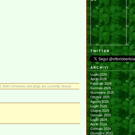
TWITTER
ARCHIVI
Luglio 2026
Aprile 2026
Febbraio 2026
. Both comments and pings are currently closed.
Gennaio 2026
Novembre 2025
Ottobre 2025
Agosto 2025
Luglio 2025
Giugno 2025
Gennaio 2025
Luglio 2024
Aprile 2024
Gennaio 2024
Dicembre 2023