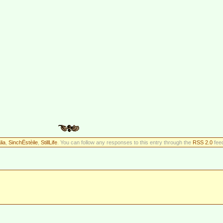
lia
,
SinchËstèile
,
StillLife
. You can follow any responses to this entry through the
RSS 2.0
feed