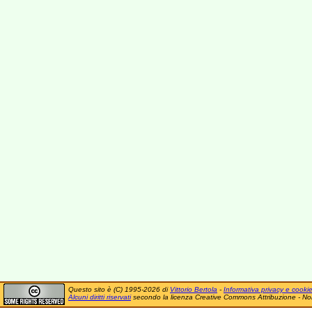
Questo sito è (C) 1995-2026 di
Vittorio Bertola
-
Informativa privacy e cooki
Alcuni diritti riservati
secondo la licenza Creative Commons Attribuzione - No