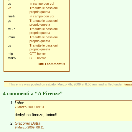
gs
In campo con voi
vb
Tra tutte le passioni,
proprio questa
finelli
In campo con voi
gs
Tra tutte le passioni,
proprio questa
MCP
Tra tutte le passioni,
proprio questa
.mau.
Tra tutte le passioni,
proprio questa
gs
Tra tutte le passioni,
proprio questa
mfp
GTT horror
Mirko
GTT horror
Tutti i commenti
»
This entry was posted on sabato, Marzo 7th, 2009 at 8:56 am, and is filed under
Itaaaa
4 commenti a “A Firenze”
Lobo
:
7 Marzo 2009, 09:31
derby! no firenze, torino!!
Giacomo Dotta
:
9 Marzo 2009, 08:11