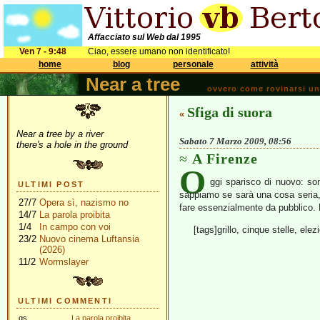
Affacciato sul Web dal 1995
Ven 7 - 9:48
Ciao, essere umano non identificato!
home
blog
personale
attività
Near a tree
ovvero come rovinarsi una 
Sfiga di suora
«
Near a tree by a river
Sabato 7 Marzo 2009, 08:56
there's a hole in the ground
A Firenze
O
ggi sparisco di nuovo: so
ULTIMI POST
sappiamo se sarà una cosa seria, c
27/7
Opera sì, nazismo no
fare essenzialmente da pubblico.
14/7
La parola proibita
1/4
In campo con voi
[tags]grillo, cinque stelle, elez
23/2
Nuovo cinema Luftansia
(2026)
11/2
Wormslayer
ULTIMI COMMENTI
gs
La parola proibita