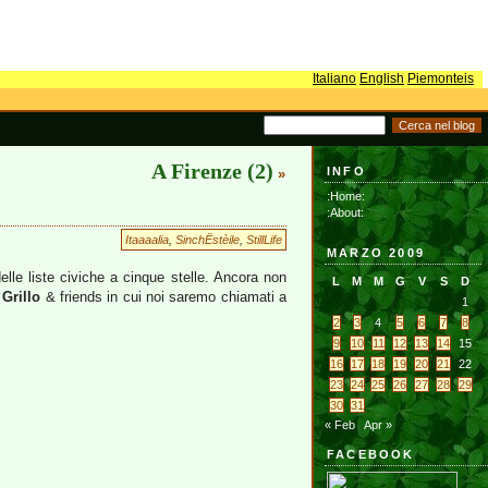
Italiano
English
Piemonteis
A Firenze (2)
INFO
»
:Home:
:About:
Itaaaalia
,
SinchËstèile
,
StillLife
MARZO 2009
elle liste civiche a cinque stelle. Ancora non
L
M
M
G
V
S
D
i
Grillo
& friends in cui noi saremo chiamati a
1
2
3
4
5
6
7
8
9
10
11
12
13
14
15
16
17
18
19
20
21
22
23
24
25
26
27
28
29
30
31
« Feb
Apr »
FACEBOOK