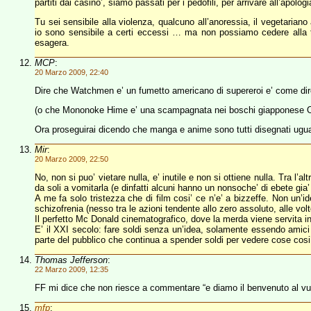
partiti dai casino’, siamo passati per i pedofili, per arrivare all’apologi
Tu sei sensibile alla violenza, qualcuno all’anoressia, il vegetaria
io sono sensibile a certi eccessi … ma non possiamo cedere alla 
esagera.
MCP
:
20 Marzo 2009, 22:40
Dire che Watchmen e’ un fumetto americano di supereroi e’ come dire 
(o che Mononoke Hime e’ una scampagnata nei boschi giapponese O
Ora proseguirai dicendo che manga e anime sono tutti disegnati ugua
Mir
:
20 Marzo 2009, 22:50
No, non si puo’ vietare nulla, e’ inutile e non si ottiene nulla. Tra l’
da soli a vomitarla (e dinfatti alcuni hanno un nonsoche’ di ebete gia’
A me fa solo tristezza che di film cosi’ ce n’e’ a bizzeffe. Non un’id
schizofrenia (nesso tra le azioni tendente allo zero assoluto, alle 
Il perfetto Mc Donald cinematografico, dove la merda viene servita in
E’ il XXI secolo: fare soldi senza un’idea, solamente essendo amici 
parte del pubblico che continua a spender soldi per vedere cose cosi
Thomas Jefferson
:
22 Marzo 2009, 12:35
FF mi dice che non riesce a commentare “e diamo il benvenuto al vu
mfp
: