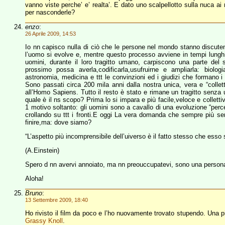
vanno viste perche’ e’ realta’. E dato uno scalpellotto sulla nuca ai
per nasconderle?
enzo
:
26 Aprile 2009, 14:53
Io nn capisco nulla di ciò che le persone nel mondo stanno discu
l’uomo si evolve e, mentre questo processo avviene in tempi lunghiss
uomini, durante il loro tragitto umano, carpiscono una parte del 
prossimo possa averla,codificarla,usufruirne e ampliarla: biologia-
astronomia, medicina e ttt le convinzioni ed i giudizi che formano 
Sono passati circa 200 mila anni dalla nostra unica, vera e “collet
all’Homo Sapiens. Tutto il resto è stato e rimane un tragitto senza
quale è il ns scopo? Prima lo si impara e più facile,veloce e colletti
1 motivo soltanto: gli uomini sono a cavallo di una evoluzione “percet
crollando su ttt i fronti.E oggi La vera domanda che sempre più 
finire,ma: dove siamo?
“L’aspetto più incomprensibile dell’uiverso è il fatto stesso che esso 
(A.Einstein)
Spero d nn avervi annoiato, ma nn preouccupatevi, sono una persona nn
Aloha!
Bruno
:
13 Settembre 2009, 18:40
Ho rivisto il film da poco e l’ho nuovamente trovato stupendo. Una p
Grassy Knoll
.