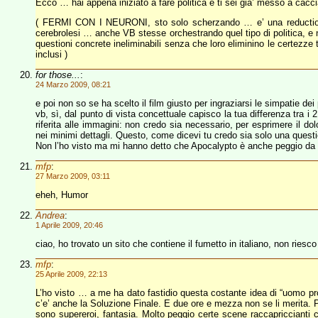
Ecco … hai appena iniziato a fare politica e ti sei gia’ messo a caccia
( FERMI CON I NEURONI, sto solo scherzando … e’ una reductio; dia
cerebrolesi … anche VB stesse orchestrando quel tipo di politica, e n
questioni concrete ineliminabili senza che loro eliminino le certezze te
inclusi )
for those...
:
24 Marzo 2009, 08:21
e poi non so se ha scelto il film giusto per ingraziarsi le simpatie dei 
vb, sì, dal punto di vista concettuale capisco la tua differenza tra i 
riferita alle immagini: non credo sia necessario, per esprimere il dol
nei minimi dettagli. Questo, come dicevi tu credo sia solo una questi
Non l’ho visto ma mi hanno detto che Apocalypto è anche peggio da q
mfp
:
27 Marzo 2009, 03:11
eheh, Humor
Andrea
:
1 Aprile 2009, 20:46
ciao, ho trovato un sito che contiene il fumetto in italiano, non riesco
mfp
:
25 Aprile 2009, 22:13
L’ho visto … a me ha dato fastidio questa costante idea di “uomo pro
c’e’ anche la Soluzione Finale. E due ore e mezza non se li merita. Pe
sono supereroi, fantasia. Molto peggio certe scene raccapriccianti c