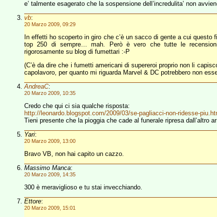
e’ talmente esagerato che la sospensione dell’incredulita’ non avvie
vb
:
20 Marzo 2009, 09:29
In effetti ho scoperto in giro che c’è un sacco di gente a cui questo 
top 250 di sempre… mah. Però è vero che tutte le recensioni 
rigorosamente su blog di fumettari :-P
(C’è da dire che i fumetti americani di supereroi proprio non li capis
capolavoro, per quanto mi riguarda Marvel & DC potrebbero non esse
AndreaC
:
20 Marzo 2009, 10:35
Credo che qui ci sia qualche risposta:
http://leonardo.blogspot.com/2009/03/se-pagliacci-non-ridesse-piu.ht
Tieni presente che la pioggia che cade al funerale ripresa dall’altro a
Yari
:
20 Marzo 2009, 13:00
Bravo VB, non hai capito un cazzo.
Massimo Manca
:
20 Marzo 2009, 14:35
300 è meraviglioso e tu stai invecchiando.
Ettore
:
20 Marzo 2009, 15:01