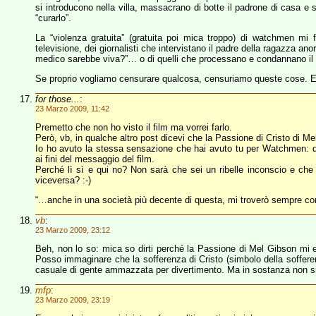
si introducono nella villa, massacrano di botte il padrone di casa e 
“curarlo”.
La “violenza gratuita” (gratuita poi mica troppo) di watchmen m
televisione, dei giornalisti che intervistano il padre della ragazza a
medico sarebbe viva?”… o di quelli che processano e condannano il “m
Se proprio vogliamo censurare qualcosa, censuriamo queste cose. 
for those...
:
23 Marzo 2009, 11:42
Premetto che non ho visto il film ma vorrei farlo.
Però, vb, in qualche altro post dicevi che la Passione di Cristo di Me
Io ho avuto la stessa sensazione che hai avuto tu per Watchmen: qu
ai fini del messaggio del film.
Perché lì sì e qui no? Non sarà che sei un ribelle inconscio e che
viceversa? :-)
“…anche in una società più decente di questa, mi troverò sempre co
vb
:
23 Marzo 2009, 23:12
Beh, non lo so: mica so dirti perché la Passione di Mel Gibson mi 
Posso immaginare che la sofferenza di Cristo (simbolo della soffer
casuale di gente ammazzata per divertimento. Ma in sostanza non 
mfp
:
23 Marzo 2009, 23:19