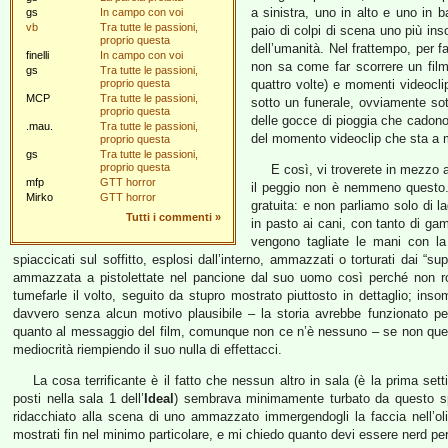
a sinistra, uno in alto e uno in ba
gs
In campo con voi
vb
Tra tutte le passioni,
paio di colpi di scena uno più inso
proprio questa
dell’umanità. Nel frattempo, per far
finelli
In campo con voi
non sa come far scorrere un film,
gs
Tra tutte le passioni,
proprio questa
quattro volte) e momenti videocli
MCP
Tra tutte le passioni,
sotto un funerale, ovviamente sot
proprio questa
delle gocce di pioggia che cadono v
.mau.
Tra tutte le passioni,
del momento videoclip che sta a 
proprio questa
gs
Tra tutte le passioni,
proprio questa
E così, vi troverete in mezzo 
mfp
GTT horror
il peggio non è nemmeno questo. 
Mirko
GTT horror
gratuita: e non parliamo solo di 
Tutti i commenti
»
in pasto ai cani, con tanto di gam
vengono tagliate le mani con la 
spiaccicati sul soffitto, esplosi dall’interno, ammazzati o torturati dai “s
ammazzata a pistolettate nel pancione dal suo uomo così perché non r
tumefarle il volto, seguito da stupro mostrato piuttosto in dettaglio; in
davvero senza alcun motivo plausibile – la storia avrebbe funzionato p
quanto al messaggio del film, comunque non ce n’è nessuno – se non quello 
mediocrità riempiendo il suo nulla di effettacci.
La cosa terrificante è il fatto che nessun altro in sala (è la prima se
posti nella sala 1 dell’
Ideal
) sembrava minimamente turbato da questo sp
ridacchiato alla scena di uno ammazzato immergendogli la faccia nell’olio 
mostrati fin nel minimo particolare, e mi chiedo quanto devi essere nerd pe