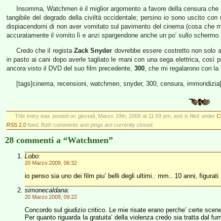
Insomma, Watchmen è il miglior argomento a favore della censura che a
tangibile del degrado della civiltà occidentale; persino io sono uscito con
dispiacendomi di non aver vomitato sul pavimento del cinema (cosa che mi 
accuratamente il vomito lì e anzi spargendone anche un po’ sullo schermo.
Credo che il regista
Zack Snyder
dovrebbe essere costretto non solo a r
in pasto ai cani dopo averle tagliato le mani con una sega elettrica, co
ancora visto il DVD del suo film precedente,
300
, che mi regalarono con la
[tags]cinema, recensioni, watchmen, snyder, 300, censura, immondizia[
This entry was posted on giovedì, Marzo 19th, 2009 at 11:59 pm, and is filed under
C
RSS 2.0
feed. Both comments and pings are currently closed.
28 commenti a “Watchmen”
Lobo
:
20 Marzo 2009, 06:32
io penso sia uno dei film piu’ belli degli ultimi.. mm.. 10 anni, figurati
simonecaldana
:
20 Marzo 2009, 09:22
Concordo sul giudizio critico. Le mie risate erano perche’ certe scene
Per quanto riguarda la gratuita’ della violenza credo sia tratta dal fu