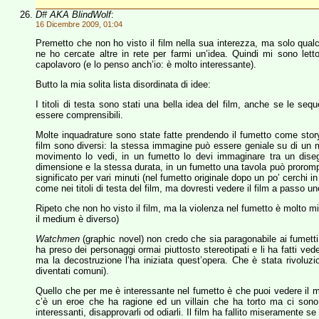
D# AKA BlindWolf
:
16 Dicembre 2009, 01:04
Premetto che non ho visto il film nella sua interezza, ma solo qua
ne ho cercate altre in rete per farmi un’idea. Quindi mi sono lett
capolavoro (e lo penso anch’io: è molto interessante).
Butto la mia solita lista disordinata di idee:
I titoli di testa sono stati una bella idea del film, anche se le se
essere comprensibili.
Molte inquadrature sono state fatte prendendo il fumetto come storyb
film sono diversi: la stessa immagine può essere geniale su di un me
movimento lo vedi, in un fumetto lo devi immaginare tra un disegn
dimensione e la stessa durata, in un fumetto una tavola può prorompe
significato per vari minuti (nel fumetto originale dopo un po’ cerchi i
come nei titoli di testa del film, ma dovresti vedere il film a passo uno
Ripeto che non ho visto il film, ma la violenza nel fumetto è molto mi
il medium è diverso)
Watchmen
(graphic novel) non credo che sia paragonabile ai fumetti 
ha preso dei personaggi ormai piuttosto stereotipati e li ha fatti ve
ma la decostruzione l’ha iniziata quest’opera. Che è stata rivoluzi
diventati comuni).
Quello che per me è interessante nel fumetto è che puoi vedere il mo
c’è un eroe che ha ragione ed un villain che ha torto ma ci sono d
interessanti, disapprovarli od odiarli. Il film ha fallito miseramente 