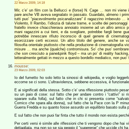
22 Marzo 2009, 14:18
Mir, c’e’ un film con la Bellucci e (forse) N. Cage … non mi viene 
pare anche VB aveva segnalato in passato. Guardalo, almeno i primi 1
tutti puo’ “piacevolmente psicanalizzare” il ragazzino imbevuto … in 
Violento, Il Rambo, l’idiozia di talune trame, e scelte dei personaggi
fratello invece chiacchierava annoiato insieme ad un altro amico p
mani ragazzini a cui tieni, e da svegliare, potrebbe fargli bene gu
potrebbe innescare rifiuto inconscio di quel genere di cinemato
esorcizzare certi eccessi. Un altro titolo del genere, anche se va 
filosofia orientale piuttosto che nella produzione di cinematografia 
misure … ma anche (qualche) contromisura. So’ che puo’ sembrare i
che son cresciuto a pane&pink floyd – ma un po’ di reality hacking, 
letteralmente gettati in mezzo a questo bordello mediatico, non puo’ 
mousse
:
23 Marzo 2009, 02:03
Io del fumetto ho solo letto la sinossi di wikipedia, e voglio legg
eccome se ci sono. L’ultraviolenza, sebbene eccessiva, è funzionale 
E ai significati della stessa. Sotto c’e’ una riflessione piuttosto pe
su un paio di cose: sul fatto che per andare contro i “cattivi” si r
sparare sulla folla), sul fatto che in chi si presenta come “salva
Comico che spara alla donna), sul fatto che la Pace con la P minu
Guerra Fredda e su quanto fosse assurdo un equilibrio basato sulla pa
E sul fatto che non puoi far finta che tutto il mondo non esista perch
Per certi versi è simile alle riflessioni che ti vengono dopo che hai
dettagliata, ma non so se sia peggio il “supereroe” che uccide chi h