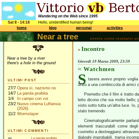
Wandering on the Web since 1995
Sat 8 - 14:18
Hello, unidentified human being!
home
blog
personal
activities
Near a tree
ovvero come rovinarsi una 
Incontro
«
Near a tree by a river
Giovedì 19 Marzo 2009, 23:59
there's a hole in the ground
Watchmen
S
tasera avevo proprio voglia
ULTIMI POST
unito a una combriccola di amici
27/7
Opera sì, nazismo no
14/7
La parola proibita
Premetto che il film è tratto d
1/4
In campo con voi
letto dicono che sia molto bello;
23/2
Nuovo cinema Luftansia
visto sotto tutta un’altra luce. Io
(2026)
stato tremendo.
11/2
Wormslayer
Cinematograficamente parlando
elementi trascurabili come degli
ULTIMI COMMENTI
costretto a destreggiarsi attraver
dialoghi improbabili, trama incom
gs
La parola proibita