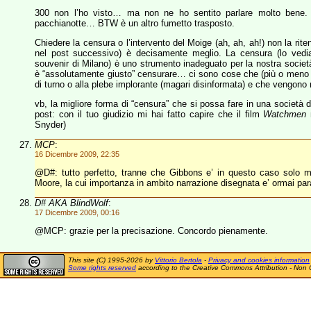
300 non l’ho visto… ma non ne ho sentito parlare molto bene.
pacchianotte… BTW è un altro fumetto trasposto.
Chiedere la censura o l’intervento del Moige (ah, ah, ah!) non la riten
nel post successivo) è decisamente meglio. La censura (lo vedia
souvenir di Milano) è uno strumento inadeguato per la nostra socie
è “assolutamente giusto” censurare… ci sono cose che (più o meno c
di turno o alla plebe implorante (magari disinformata) e che vengono r
vb, la migliore forma di “censura” che si possa fare in una società dal
post: con il tuo giudizio mi hai fatto capire che il film
Watchmen
n
Snyder)
MCP
:
16 Dicembre 2009, 22:35
@D#: tutto perfetto, tranne che Gibbons e’ in questo caso solo me
Moore, la cui importanza in ambito narrazione disegnata e’ ormai par
D# AKA BlindWolf
:
17 Dicembre 2009, 00:16
@MCP: grazie per la precisazione. Concordo pienamente.
This site (C) 1995-2026 by
Vittorio Bertola
-
Privacy and cookies information
Some rights reserved
according to the Creative Commons Attribution - Non 