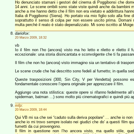
Ho denunciato stamani i gestori del cinema di Poggibonsi che domeni
14 anni. Le scene orribili sono state viste quindi anche da bambini mo
anche a me hanno detto che il film non era vietato e addirittura hanno
Italia di Poggibonsi (Siena). Ho portato via mio figlio solo alla fin
soprattutto il senso di colpa per non essere uscito prima. Domani n
multa perchè il reato è stato depenalizzato. Mi sono iscritto al Moige
dariofox
:
20 Marzo 2009, 18:32
vb
Io il film non l’ho (ancora) visto ma ho letto e riletto e riletto i
eccezionale: una storia disincantata e sconvolgente che ti fa passare 
Il film che non ho (ancora) visto immagino sia un tentativo di traspo
Le scene crude che hai descritto sono fedeli al fumetto; in quella s
Queste trasposizioni (300, Sin City, V per Vendetta) possono 
fondamentale conoscere l’opera originale per apprezzare il film.
Aggiungo una nota stilistica: queste opere si rifanno fedelmente all’or
spiderman, batman …) sono molto più cinematografici e quindi più app
mfp
:
20 Marzo 2009, 18:44
Qui VB mi sa che sei “caduto sulla deriva popolare” … anche io non ho
anche io mi trovo sempre isolato nei giudizi che do’ a questi film q
fumetti da cui provengono.
Il film in questione non l’ho ancora visto, ma quello stile, q