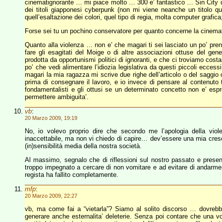
cinematignorante … mi piace molto … 300 e’ fantastico … Sin City 
dei titoli giapponesi cyberpunk (non mi viene neanche un titolo 
quell’esaltazione dei colori, quel tipo di regia, molta computer grafica
Forse sei tu un pochino conservatore per quanto concerne la cinemat
Quanto alla violenza … non e’ che magari ti sei lasciato un po’ pren
fare gli esagitati del Moige o di altre associazioni ottuse del gen
prodotta da opportunismi politici di ignoranti, e che ci troviamo cos
po’ che vedi alimentare l’idiozia legislativa da questi piccoli eccess
magari la mia ragazza mi scrive due righe dell’articolo o del saggio
prima di consegnare il lavoro, e io invece di pensare al contenuto 
fondamentalisti e gli ottusi se un determinato concetto non e’ espr
permettere ambiguita’.
vb
:
20 Marzo 2009, 19:19
No, io volevo proprio dire che secondo me l’apologia della vi
inaccettabile, ma non vi chiedo di capire… dev’essere una mia crescen
(in)sensibilità media della nostra società.
Al massimo, segnalo che di riflessioni sul nostro passato e pres
troppo impegnato a cercare di non vomitare e ad evitare di andarmene
regista ha fallito completamente.
mfp
:
20 Marzo 2009, 22:27
vb, ma come fai a “vietarla”? Siamo al solito discorso … dovrebb
generare anche esternalita’ deleterie. Senza poi contare che una vol