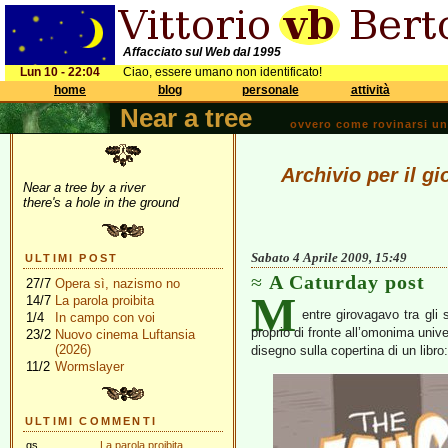
Affacciato sul Web dal 1995
Lun 10 - 22:04
Ciao, essere umano non identificato!
home
blog
personale
attività
Near a tree
ovvero come rovinarsi una 
Archivio per il gi
Near a tree by a river
there's a hole in the ground
Sabato 4 Aprile 2009, 15:49
ULTIMI POST
A Caturday post
27/7
Opera sì, nazismo no
M
14/7
La parola proibita
entre girovagavo tra gli sc
1/4
In campo con voi
proprio di fronte all’omonima univ
23/2
Nuovo cinema Luftansia
(2026)
disegno sulla copertina di un libro:
11/2
Wormslayer
ULTIMI COMMENTI
gs
La parola proibita