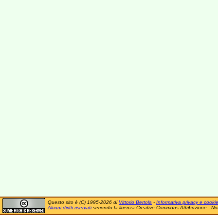
Questo sito è (C) 1995-2026 di
Vittorio Bertola
-
Informativa privacy e cooki
Alcuni diritti riservati
secondo la licenza Creative Commons Attribuzione - No