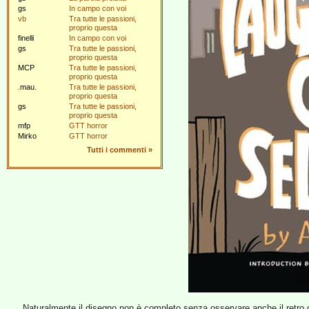
gs
In campo con voi
vb
Tra tutte le passioni,
proprio questa
finelli
In campo con voi
gs
Tra tutte le passioni,
proprio questa
MCP
Tra tutte le passioni,
proprio questa
.mau.
Tra tutte le passioni,
proprio questa
gs
Tra tutte le passioni,
proprio questa
mfp
GTT horror
Mirko
GTT horror
Tutti i commenti
»
Naturalmente il disegno non è completo senza osservare anche il retro d