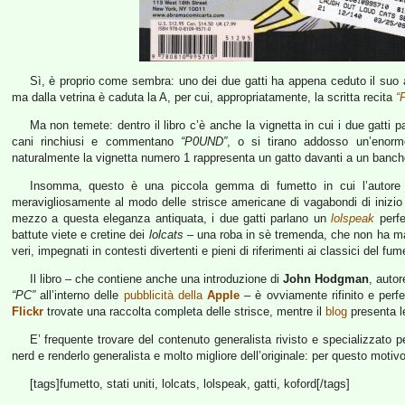
Sì, è proprio come sembra: uno dei due gatti ha appena ceduto il suo
ma dalla vetrina è caduta la A, per cui, appropriatamente, la scritta recita
“
Ma non temete: dentro il libro c’è anche la vignetta in cui i due gatti p
cani rinchiusi e commentano
“P0UND”
, o si tirano addosso un’enorm
naturalmente la vignetta numero 1 rappresenta un gatto davanti a un banc
Insomma, questo è una piccola gemma di fumetto in cui l’autor
meravigliosamente al modo delle strisce americane di vagabondi di iniz
mezzo a questa eleganza antiquata, i due gatti parlano un
lolspeak
perfe
battute viete e cretine dei
lolcats
– una roba in sè tremenda, che non ha mai 
veri, impegnati in contesti divertenti e pieni di riferimenti ai classici del fu
Il libro – che contiene anche una introduzione di
John Hodgman
, auto
“PC”
all’interno delle
pubblicità della
Apple
– è ovviamente rifinito e perf
Flickr
trovate una raccolta completa delle strisce, mentre il
blog
presenta l
E’ frequente trovare del contenuto generalista rivisto e specializzato p
nerd e renderlo generalista e molto migliore dell’originale: per questo motiv
[tags]fumetto, stati uniti, lolcats, lolspeak, gatti, koford[/tags]