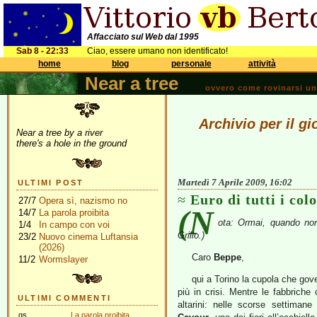
Affacciato sul Web dal 1995
Sab 8 - 22:33
Ciao, essere umano non identificato!
home
blog
personale
attività
Near a tree
ovvero come rovinarsi una 
Archivio per il gi
Near a tree by a river
there's a hole in the ground
Martedì 7 Aprile 2009, 16:02
ULTIMI POST
Euro di tutti i colo
27/7
Opera sì, nazismo no
(N
14/7
La parola proibita
ota: Ormai, quando non
1/4
In campo con voi
Grillo.)
23/2
Nuovo cinema Luftansia
(2026)
Caro
Beppe
,
11/2
Wormslayer
qui a Torino la cupola che gove
più in crisi. Mentre le fabbriche 
ULTIMI COMMENTI
altarini: nelle scorse settiman
gs
La parola proibita