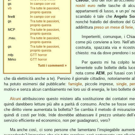
Cavour
, uno dei fiori all’occhiel
gs
In campo con voi
nostri euro
nelle tasche di alc
vb
Tra tutte le passioni,
appartamenti di lusso, e un po’ nel
proprio questa
scandalo è tale che
Angelo Sor
finelli
In campo con voi
gs
Tra tutte le passioni,
nonché fratello del direttore del
proprio questa
addirittura
preso un mese di ferie
,
MCP
Tra tutte le passioni,
proprio questa
Imperterriti, comunque, i Chi
.mau.
Tra tutte le passioni,
come più conviene a loro. Nell’att
proprio questa
gs
Tra tutte le passioni,
costruita, spazzata via e ricost
proprio questa
chiesto: ma da dove prendono i so
mfp
GTT horror
Mirko
GTT horror
Per questo mi ha colpito le
Tutti i commenti
»
lamentele sulle bollette della lu
nota come
AEM
, poi fusasi con 
che dà elettricità anche a te). Persino il giornale cittadino, notoriamente 
ha potuto esimersi dal pubblicarle:
famiglie
, piccole imprese,
single
,
pe
motivo e senza alcun cambiamento nei loro usi di energia, le loro bollette 
Alcuni
attribuiscono questo mistero alla sostituzione dei contatori mec
quindi darebbero letture più alte a parità di consumo. Anche se fosse ver
che diritto viene aumentata la bolletta? Se cambia il metodo di misurazione
quindi di costi per Iride, Iride dovrebbe abbassare il prezzo unitario dell
servizio efficiente ed economico, non per guadagnarci, vero?
Ma anche così, ci sono persone che lamentano l’inspiegabile aumento