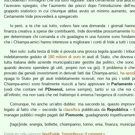
succedendo? Immagino che sia tutto regolare: sarà certamente una allucin
l’avevano spiegato, che l’aumento dei prezzi dopo l’introduzione dell’
grappolo statistico in cui chiunque abbia avuto un minimo aumento, anc
Certamente Iride provvederà a spiegarcelo.
Io però, a te che sai tutto, volevo fare una domanda: i giornali hanno
finanza creativa a spese dei contribuenti, Iride dovrebbe prossimamente
fo
per determinare chi comanda e chi guadagna in una fusione sono fondamenta
che i Chiampa-amici hanno interesse a migliorare i conti di Iride a tutti i cos
Non solo: sulla testa di Iride è piovuta una grossa tegola quando i tribuna
indebitamente goduto di
180 milioni di euro
in aiuti di Stato, che doveva qu
tutta italiana delle aziende municipalizzate gestite dai politici, che so
quando devono spendere gli utili, proprio non va giù). Il problema è che 
provato dai geniali investimenti in derivati fatti dai Chiampa-amici,
ha assol
ripaga lo Stato per gli aiuti indebitamente ricevuti, non ha più i soldi
Chiampa-amici sono finalmente riusciti a farsi approvare in
Parlamento
u
(vedi che contare nel
PDmenoL
serve sempre), tanto si sa che noi con
all’infinito; ma non sarà che nel frattempo è emersa l’esigenza di costruir
Comunque, ho anche un’altro dubbio: ma secondo te, questo improvviso
legato al fatto che – secondo la
classifica
pubblicata da
Repubblica
– i
manager pubblici meglio pagati del
Piemonte
, guadagnando rispettivamente
[tags]iride, energia, bollette, chiamparino, torino, enia, finanza, municip
Pubblicato nella categoria
SinchËstèile
,
TorinoInBocca
|
8 commenti »