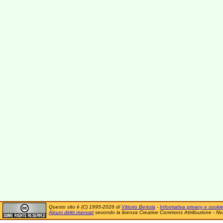
Questo sito è (C) 1995-2026 di
Vittorio Bertola
-
Informativa privacy e cooki
Alcuni diritti riservati
secondo la licenza Creative Commons Attribuzione - No